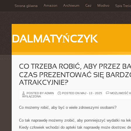
Amazon
Archiwum
Gaz
Modivo
Strona główna
Spis Treśc
DALMATYŃCZYK
CO TRZEBA ROBIĆ, ABY PRZEZ B
CZAS PREZENTOWAĆ SIĘ BARDZ
ATRAKCYJNIE?
POSTED BY ADMIN
POSTED ON MAJ - 13 - 2025
MOŻLIWOŚĆ 
WYŁĄCZONA
Co możemy robić, aby być o wiele zdrowszymi osobami?
Co tak naprawdę możemy zrobić, aby pomniejszyć wydatki na lek
Kiedy człowiek wchodzi do apteki tak naprawdę może dostrzec d