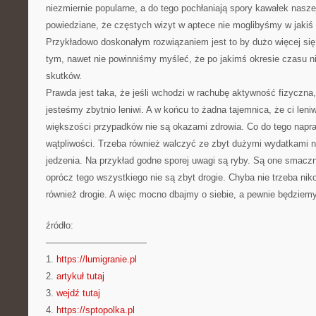
niezmiernie popularne, a do tego pochłaniają spory kawałek naszej
powiedziane, że częstych wizyt w aptece nie moglibyśmy w jaki
Przykładowo doskonałym rozwiązaniem jest to by dużo więcej si
tym, nawet nie powinniśmy myśleć, że po jakimś okresie czasu
skutków.
Prawda jest taka, że jeśli wchodzi w rachubę aktywność fizyczna
jesteśmy zbytnio leniwi. A w końcu to żadna tajemnica, że ci leni
większości przypadków nie są okazami zdrowia. Co do tego napr
wątpliwości. Trzeba również walczyć ze zbyt dużymi wydatkami n
jedzenia. Na przykład godne sporej uwagi są ryby. Są one smacz
oprócz tego wszystkiego nie są zbyt drogie. Chyba nie trzeba ni
również drogie. A więc mocno dbajmy o siebie, a pewnie będziemy
źródło:
———————————
1.
https://lumigranie.pl
2.
artykuł tutaj
3.
wejdź tutaj
4.
https://sptopolka.pl