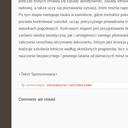
podczas których omawia się zasady aerodynamiki, zasady lotnis
radiowej, a także uczy się poznawania sytuacji, które można nap
Po tym etapie następuje nauka w samolocie, gdzie instruktor pok
pozwala kontrolować samolot, ucząc precyzyjnego prowadzenia 
warunkach pogodowych. Końcowym etapem jest przygotowanie do t
zarówno wiedzę teoretyczną, jak i umiejętności samego pilotowan
zaliczenie umożliwia otrzymanie dokumentu, którym jest licencja 
realizuje szkolenia lotnicze według określonych programów, lecz 
nauczenie bezpiecznego i pewnego latania od pierwszych minut w
+Tekst Sponsorowany+
CATEGORIES:
CIEKAWOSTKI I HISTORIA KAWY
Comments are closed.