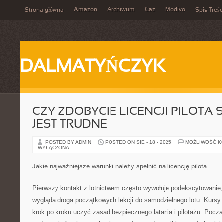
Amazon
Archiwum
Gaz
Modivo
Strona główna
Spis Treśc
DALMATYŃCZYK
CZY ZDOBYCIE LICENCJI PILOTA
JEST TRUDNE
POSTED BY ADMIN
POSTED ON SIE - 18 - 2025
MOŻLIWOŚĆ 
WYŁĄCZONA
Jakie najważniejsze warunki należy spełnić na licencję pilota
Pierwszy kontakt z lotnictwem często wywołuje podekscytowanie,
wygląda droga początkowych lekcji do samodzielnego lotu. Kursy
krok po kroku uczyć zasad bezpiecznego latania i pilotażu. Począ