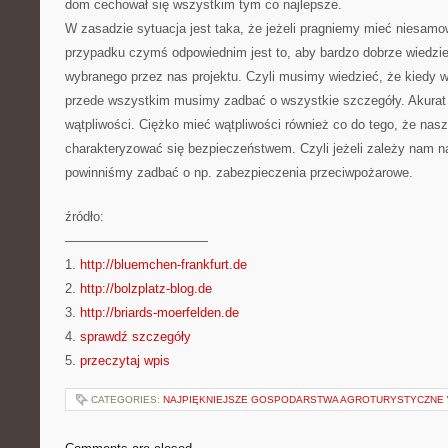
dom cechował się wszystkim tym co najlepsze.
W zasadzie sytuacja jest taka, że jeżeli pragniemy mieć niesam
przypadku czymś odpowiednim jest to, aby bardzo dobrze wiedzie
wybranego przez nas projektu. Czyli musimy wiedzieć, że kiedy 
przede wszystkim musimy zadbać o wszystkie szczegóły. Akurat
wątpliwości. Ciężko mieć wątpliwości również co do tego, że nas
charakteryzować się bezpieczeństwem. Czyli jeżeli zależy nam n
powinniśmy zadbać o np. zabezpieczenia przeciwpożarowe.
źródło:
———————————
1.
http://bluemchen-frankfurt.de
2.
http://bolzplatz-blog.de
3.
http://briards-moerfelden.de
4.
sprawdź szczegóły
5.
przeczytaj wpis
CATEGORIES:
NAJPIĘKNIEJSZE GOSPODARSTWA AGROTURYSTYCZNE