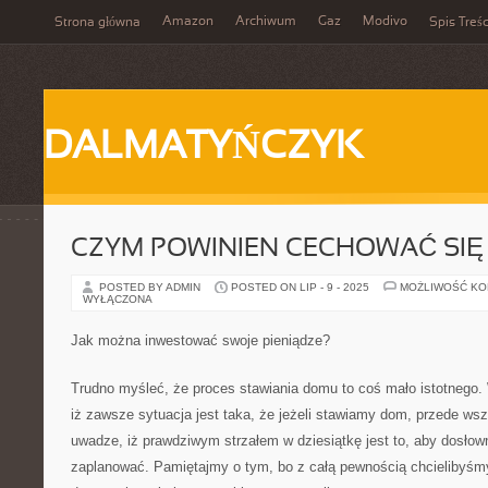
Amazon
Archiwum
Gaz
Modivo
Strona główna
Spis Treśc
DALMATYŃCZYK
CZYM POWINIEN CECHOWAĆ SIĘ
POSTED BY ADMIN
POSTED ON LIP - 9 - 2025
MOŻLIWOŚĆ K
WYŁĄCZONA
Jak można inwestować swoje pieniądze?
Trudno myśleć, że proces stawiania domu to coś mało istotnego
iż zawsze sytuacja jest taka, że jeżeli stawiamy dom, przede w
uwadze, iż prawdziwym strzałem w dziesiątkę jest to, aby dosłow
zaplanować. Pamiętajmy o tym, bo z całą pewnością chcielibyśm