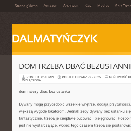
Amazon
Archiwum
Gaz
Modivo
Strona główna
Spis Treśc
DALMATYŃCZYK
DOM TRZEBA DBAĆ BEZUSTANNI
POSTED BY ADMIN
POSTED ON WRZ - 9 - 2025
MOŻLIWOŚĆ 
WYŁĄCZONA
dom należy dbać bez ustanku
Dywany mogą przyozdobić wszelkie wnętrze, dodają przytulności
większą wygodę lokatorom. Jednak żeby dywany bez ustanku się
fantastycznie, trzeba je cierpliwie pucować i pielęgnować. Pospol
jest nie wystarczające, wobec tego czasem trzeba się postanowi