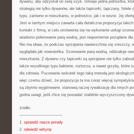
dywanu, aby odzyskał on swój szyk. Istnieje jedna jednostka, któr
strategią nie tylko dywanów, ale także tapicerki, tapczany, fotele
typu, zarówno w mieszkaniu, w jednostce, jak i w wozie. Jej ofe
Jest w tamtym miejscu zawarta cała detaliczna propozycja takich 
kontakt z firmą, w celu umówienia się na wykonanie usługi szoro
wiadomo polerowanie parą wodną, jest niepomiernie pożądane dla 
Nie ma obaw, że podczas sprzątania nawierzchnia się zniszczy, 
wyglądała jak nowiuteńka. Szorowanie parą wodną, oddziałuje ow
mieszkania. Z dywanu czy tapicerki są sprzątane nie tylko zabrud
także wszelkiego typu bakterie, roztocza, a nawet grzyby, które s
dla zdrowia. Pucowanie wskutek tego taką metodą jest ekologiczn
więc czemu dziwić, że propozycja ta ma coraz więcej sympatyków
są zbytnio wygórowane, stanowią raczej rywalizację dla innych po
godna uwagi, jeśli chce się posiadać stabilnie wyczyszczony dyw
źródło:
———————————
1.
sprawdź nasze porady
2.
odwiedź witrynę