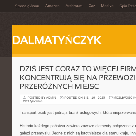
Amazon
Archiwum
Gaz
Modivo
Strona główna
Spis Treśc
DALMATYŃCZYK
DZIŚ JEST CORAZ TO WIĘCEJ FIRM
KONCENTRUJĄ SIĘ NA PRZEWOZI
PRZERÓŻNYCH MIEJSC
POSTED BY ADMIN
POSTED ON SIE - 16 - 2025
MOŻLIWOŚĆ 
WYŁĄCZONA
Transport osób jest jedną z branż usługowych, która nieprzerwanie
Historia każdego państwa zawiera zawsze elementy połączone z 
gałęzi przemysłu. Jedne z nich są istotniejsze dla stanu kraju, in