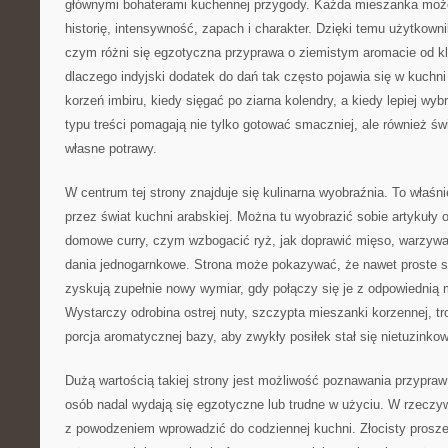
głównymi bohaterami kuchennej przygody. Każda mieszanka moż
historię, intensywność, zapach i charakter. Dzięki temu użytkown
czym różni się egzotyczna przyprawa o ziemistym aromacie od k
dlaczego indyjski dodatek do dań tak często pojawia się w kuchni
korzeń imbiru, kiedy sięgać po ziarna kolendry, a kiedy lepiej w
typu treści pomagają nie tylko gotować smaczniej, ale również 
własne potrawy.
W centrum tej strony znajduje się kulinarna wyobraźnia. To właśni
przez świat kuchni arabskiej. Można tu wyobrazić sobie artykuły 
domowe curry, czym wzbogacić ryż, jak doprawić mięso, warzywa
dania jednogarnkowe. Strona może pokazywać, że nawet proste sk
zyskują zupełnie nowy wymiar, gdy połączy się je z odpowiednią
Wystarczy odrobina ostrej nuty, szczypta mieszanki korzennej, t
porcja aromatycznej bazy, aby zwykły posiłek stał się nietuzinkow
Dużą wartością takiej strony jest możliwość poznawania przypraw 
osób nadal wydają się egzotyczne lub trudne w użyciu. W rzeczyw
z powodzeniem wprowadzić do codziennej kuchni. Złocisty prosze