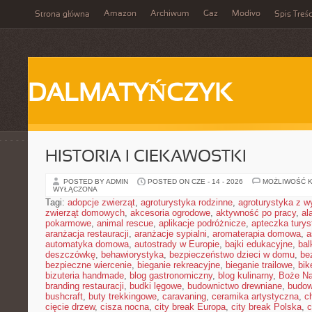
Amazon
Archiwum
Gaz
Modivo
Strona główna
Spis Treśc
DALMATYŃCZYK
HISTORIA I CIEKAWOSTKI
POSTED BY ADMIN
POSTED ON CZE - 14 - 2026
MOŻLIWOŚĆ 
WYŁĄCZONA
Tagi:
adopcje zwierząt
,
agroturystyka rodzinne
,
agroturystyka z 
zwierząt domowych
,
akcesoria ogrodowe
,
aktywność po pracy
,
al
pokarmowe
,
animal rescue
,
aplikacje podróżnicze
,
apteczka tury
aranżacja restauracji
,
aranżacje sypialni
,
aromaterapia domowa
,
a
automatyka domowa
,
autostrady w Europie
,
bajki edukacyjne
,
bal
deszczówkę
,
behawiorystyka
,
bezpieczeństwo dzieci w domu
,
be
bezpieczne wiercenie
,
bieganie rekreacyjne
,
bieganie trailowe
,
bik
bizuteria handmade
,
blog gastronomiczny
,
blog kulinarny
,
Boże Na
branding restauracji
,
budki lęgowe
,
budownictwo drewniane
,
budow
bushcraft
,
buty trekkingowe
,
caravaning
,
ceramika artystyczna
,
c
cięcie drzew
,
cisza nocna
,
city break Europa
,
city break Polska
,
c