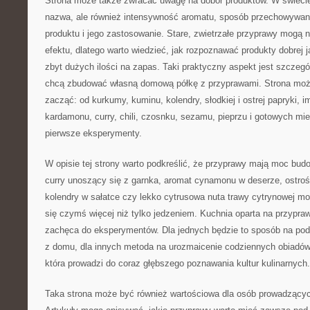
Strona może także zwracać uwagę na dobór produktów. W świecie p
nazwa, ale również intensywność aromatu, sposób przechowywani
produktu i jego zastosowanie. Stare, zwietrzałe przyprawy mogą
efektu, dlatego warto wiedzieć, jak rozpoznawać produkty dobrej j
zbyt dużych ilości na zapas. Taki praktyczny aspekt jest szczegó
chcą zbudować własną domową półkę z przyprawami. Strona moż
zacząć: od kurkumy, kuminu, kolendry, słodkiej i ostrej papryki, 
kardamonu, curry, chili, czosnku, sezamu, pieprzu i gotowych mie
pierwsze eksperymenty.
W opisie tej strony warto podkreślić, że przyprawy mają moc bu
curry unoszący się z garnka, aromat cynamonu w deserze, ostrość
kolendry w sałatce czy lekko cytrusowa nuta trawy cytrynowej mog
się czymś więcej niż tylko jedzeniem. Kuchnia oparta na przypr
zachęca do eksperymentów. Dla jednych będzie to sposób na po
z domu, dla innych metoda na urozmaicenie codziennych obiadów,
która prowadzi do coraz głębszego poznawania kultur kulinarnych.
Taka strona może być również wartościowa dla osób prowadzącyc