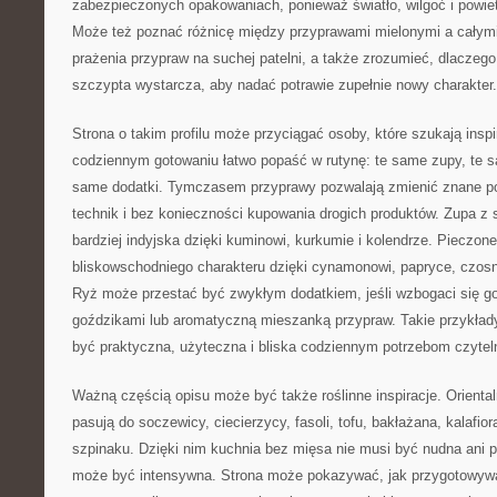
zabezpieczonych opakowaniach, ponieważ światło, wilgoć i powiet
Może też poznać różnicę między przyprawami mielonymi a całymi
prażenia przypraw na suchej patelni, a także zrozumieć, dlaczeg
szczypta wystarcza, aby nadać potrawie zupełnie nowy charakter.
Strona o takim profilu może przyciągać osoby, które szukają insp
codziennym gotowaniu łatwo popaść w rutynę: te same zupy, te 
same dodatki. Tymczasem przyprawy pozwalają zmienić znane p
technik i bez konieczności kupowania drogich produktów. Zupa z
bardziej indyjska dzięki kuminowi, kurkumie i kolendrze. Pieczo
bliskowschodniego charakteru dzięki cynamonowi, papryce, czosnk
Ryż może przestać być zwykłym dodatkiem, jeśli wzbogaci się 
goździkami lub aromatyczną mieszanką przypraw. Takie przykład
być praktyczna, użyteczna i bliska codziennym potrzebom czytel
Ważną częścią opisu może być także roślinne inspiracje. Orienta
pasują do soczewicy, ciecierzycy, fasoli, tofu, bakłażana, kalafior
szpinaku. Dzięki nim kuchnia bez mięsa nie musi być nudna ani 
może być intensywna. Strona może pokazywać, jak przygotowywa