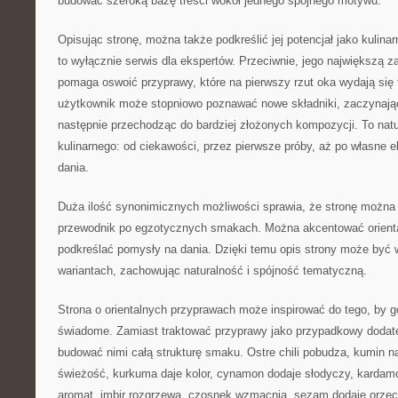
budować szeroką bazę treści wokół jednego spójnego motywu.
Opisując stronę, można także podkreślić jej potencjał jako kulina
to wyłącznie serwis dla ekspertów. Przeciwnie, jego największą z
pomaga oswoić przyprawy, które na pierwszy rzut oka wydają się 
użytkownik może stopniowo poznawać nowe składniki, zaczynając
następnie przechodząc do bardziej złożonych kompozycji. To natu
kulinarnego: od ciekawości, przez pierwsze próby, aż po własne e
dania.
Duża ilość synonimicznych możliwości sprawia, że stronę można 
przewodnik po egzotycznych smakach. Można akcentować orienta
podkreślać pomysły na dania. Dzięki temu opis strony może być
wariantach, zachowując naturalność i spójność tematyczną.
Strona o orientalnych przyprawach może inspirować do tego, by go
świadome. Zamiast traktować przyprawy jako przypadkowy dodat
budować nimi całą strukturę smaku. Ostre chili pobudza, kumin na
świeżość, kurkuma daje kolor, cynamon dodaje słodyczy, kardam
aromat, imbir rozgrzewa, czosnek wzmacnia, sezam dodaje orzec