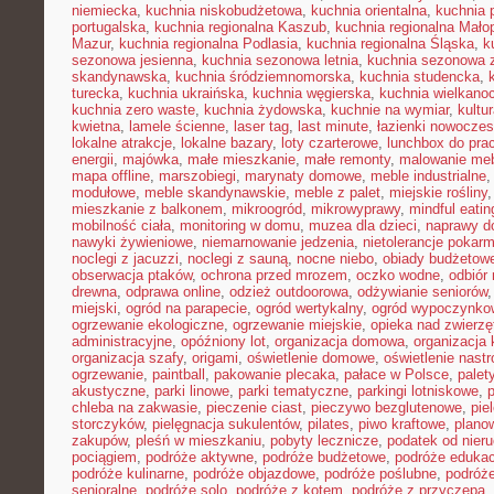
niemiecka
,
kuchnia niskobudżetowa
,
kuchnia orientalna
,
kuchnia 
portugalska
,
kuchnia regionalna Kaszub
,
kuchnia regionalna Małop
Mazur
,
kuchnia regionalna Podlasia
,
kuchnia regionalna Śląska
,
k
sezonowa jesienna
,
kuchnia sezonowa letnia
,
kuchnia sezonowa 
skandynawska
,
kuchnia śródziemnomorska
,
kuchnia studencka
,
turecka
,
kuchnia ukraińska
,
kuchnia węgierska
,
kuchnia wielkano
kuchnia zero waste
,
kuchnia żydowska
,
kuchnie na wymiar
,
kultu
kwietna
,
lamele ścienne
,
laser tag
,
last minute
,
łazienki nowocze
lokalne atrakcje
,
lokalne bazary
,
loty czarterowe
,
lunchbox do pra
energii
,
majówka
,
małe mieszkanie
,
małe remonty
,
malowanie meb
mapa offline
,
marszobiegi
,
marynaty domowe
,
meble industrialne
modułowe
,
meble skandynawskie
,
meble z palet
,
miejskie rośliny
mieszkanie z balkonem
,
mikroogród
,
mikrowyprawy
,
mindful eatin
mobilność ciała
,
monitoring w domu
,
muzea dla dzieci
,
naprawy 
nawyki żywieniowe
,
niemarnowanie jedzenia
,
nietolerancje pokar
noclegi z jacuzzi
,
noclegi z sauną
,
nocne niebo
,
obiady budżetow
obserwacja ptaków
,
ochrona przed mrozem
,
oczko wodne
,
odbiór
drewna
,
odprawa online
,
odzież outdoorowa
,
odżywianie seniorów
miejski
,
ogród na parapecie
,
ogród wertykalny
,
ogród wypoczynko
ogrzewanie ekologiczne
,
ogrzewanie miejskie
,
opieka nad zwierz
administracyjne
,
opóźniony lot
,
organizacja domowa
,
organizacja 
organizacja szafy
,
origami
,
oświetlenie domowe
,
oświetlenie nast
ogrzewanie
,
paintball
,
pakowanie plecaka
,
pałace w Polsce
,
palet
akustyczne
,
parki linowe
,
parki tematyczne
,
parkingi lotniskowe
,
chleba na zakwasie
,
pieczenie ciast
,
pieczywo bezglutenowe
,
pie
storczyków
,
pielęgnacja sukulentów
,
pilates
,
piwo kraftowe
,
plano
zakupów
,
pleśń w mieszkaniu
,
pobyty lecznicze
,
podatek od nier
pociągiem
,
podróże aktywne
,
podróże budżetowe
,
podróże eduka
podróże kulinarne
,
podróże objazdowe
,
podróże poślubne
,
podróż
senioralne
,
podróże solo
,
podróże z kotem
,
podróże z przyczepą
,