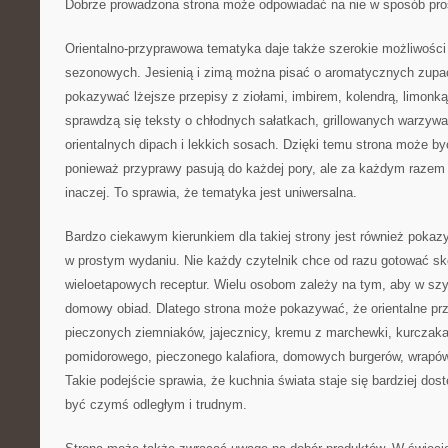
Dobrze prowadzona strona może odpowiadać na nie w sposób prost
Orientalno-przyprawowa tematyka daje także szerokie możliwości 
sezonowych. Jesienią i zimą można pisać o aromatycznych zup
pokazywać lżejsze przepisy z ziołami, imbirem, kolendrą, limon
sprawdzą się teksty o chłodnych sałatkach, grillowanych warzyw
orientalnych dipach i lekkich sosach. Dzięki temu strona może by
ponieważ przyprawy pasują do każdej pory, ale za każdym razem
inaczej. To sprawia, że tematyka jest uniwersalna.
Bardzo ciekawym kierunkiem dla takiej strony jest również pok
w prostym wydaniu. Nie każdy czytelnik chce od razu gotować s
wieloetapowych receptur. Wielu osobom zależy na tym, aby w sz
domowy obiad. Dlatego strona może pokazywać, że orientalne p
pieczonych ziemniaków, jajecznicy, kremu z marchewki, kurczaka 
pomidorowego, pieczonego kalafiora, domowych burgerów, wrapó
Takie podejście sprawia, że kuchnia świata staje się bardziej dos
być czymś odległym i trudnym.