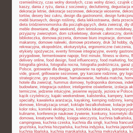
rzemieślniczy
,
czas wolny dorosłych
,
czas wolny dzieci
,
czujnik 
kaszy
,
dania z ryżu
,
dania z soczewicy
,
decluttering
,
degustacja 
dekoracje letnie
,
dekoracje sezonowe
,
dekoracje wiosenne
,
dekor
tortów
,
desery bez cukru
,
design dla gastronomii
,
design funkcjon
mebli biurowych
,
design roślinny
,
dieta lekkostrawna
,
dieta przec
dieta śródziemnomorska dla początkujących
,
dieta zwierząt
,
diy 
meble drewniane
,
długi weekend
,
dom letniskowy
,
dom modułowy
przyjazny zwierzętom
,
dom szkieletowy
,
domek całoroczny
,
domki
biblioteczka
,
domowa pizzeria
,
domowe biuro inspiracje
,
domowe f
makarony
,
domowe nalewki
,
domowe przetwory
,
druk 3d hobby
,
d
rekreacyjna
,
ekopodróże
,
ekoturystyka
,
ergonomiczne ćwiczenia
,
etykiety spożywcze
,
eventy firmowe integracyjne
,
eventy gastron
przygodowe
,
fermentowane napoje
,
first minute
,
fitness w domu
,
delivery online
,
food design
,
food influencerzy
,
food marketing
,
foo
fotografia górska
,
fotografia nocna
,
fotografia podróżnicza
,
garaż 
Polsce
,
gotowanie dla dwojga
,
gotowanie na ognisku
,
gotowanie r
vide
,
gravel
,
grillowanie sezonowe
,
gry karciane rodzinne
,
gry logi
strategiczne
,
gry zespołowe
,
hamakowanie
,
herbata matcha
,
home
hotele dla zwierząt
,
hummus domowy
,
hydroponika domowa
,
inde
budowlane
,
integracja outdoor
,
inteligentne oświetlenie
,
izolacja a
termiczne
,
jedzenie intuicyjne
,
jesienne wyjazdy
,
jeziora w Polsce
kącik czytelniczy
,
kajaki weekendowe
,
kalistenika
,
kampery
,
karm
specialty
,
kawalerka aranżacja
,
kayaking
,
kemping rodzinny
,
kemp
domowe
,
klimatyzacja smart
,
koktajle bezalkoholowe
,
kolacje je
kolor roku
,
kominki ekologiczne
,
komórka lokatorska
,
kompozycje
kulinarne
,
konferencje naukowe żywienie
,
konkursy
,
kosmetyki dla
domowa
,
kreatywne hobby
,
księga wieczysta
,
kuchnia bałkańska
campingowa
,
kuchnia czeska
,
kuchnia dla singli
,
kuchnia francus
gruzińska
,
kuchnia hiszpańska
,
kuchnia indyjska
,
kuchnia japońs
kuchnia libańska
,
kuchnia marokańska
,
kuchnia meksykańska
,
k