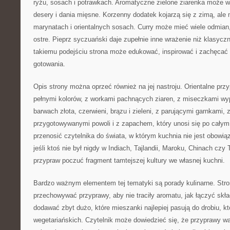
ryżu, sosach i potrawkach. Aromatyczne zielone ziarenka może w
desery i dania mięsne. Korzenny dodatek kojarzą się z zimą, ale
marynatach i orientalnych sosach. Curry może mieć wiele odmian
ostre. Pieprz syczuański daje zupełnie inne wrażenie niż klasyczn
takiemu podejściu strona może edukować, inspirować i zachęcać
gotowania.
Opis strony można oprzeć również na jej nastroju. Orientalne przy
pełnymi kolorów, z workami pachnących ziaren, z miseczkami wy
barwach złota, czerwieni, brązu i zieleni, z parującymi garnkami,
przygotowywanymi powoli i z zapachem, który unosi się po cały
przenosić czytelnika do świata, w którym kuchnia nie jest obowią
jeśli ktoś nie był nigdy w Indiach, Tajlandii, Maroku, Chinach cz
przypraw poczuć fragment tamtejszej kultury we własnej kuchni.
Bardzo ważnym elementem tej tematyki są porady kulinarne. Str
przechowywać przyprawy, aby nie traciły aromatu, jak łączyć skła
dodawać zbyt dużo, które mieszanki najlepiej pasują do drobiu, kt
wegetariańskich. Czytelnik może dowiedzieć się, że przyprawy w