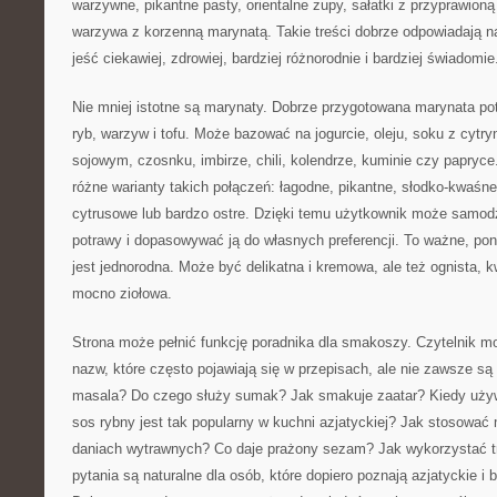
warzywne, pikantne pasty, orientalne zupy, sałatki z przyprawion
warzywa z korzenną marynatą. Takie treści dobrze odpowiadają n
jeść ciekawiej, zdrowiej, bardziej różnorodnie i bardziej świadomie
Nie mniej istotne są marynaty. Dobrze przygotowana marynata po
ryb, warzyw i tofu. Może bazować na jogurcie, oleju, soku z cytr
sojowym, czosnku, imbirze, chili, kolendrze, kuminie czy papryc
różne warianty takich połączeń: łagodne, pikantne, słodko-kwaśn
cytrusowe lub bardzo ostre. Dzięki temu użytkownik może samo
potrawy i dopasowywać ją do własnych preferencji. To ważne, pon
jest jednorodna. Może być delikatna i kremowa, ale też ognista, 
mocno ziołowa.
Strona może pełnić funkcję poradnika dla smakoszy. Czytelnik mo
nazw, które często pojawiają się w przepisach, ale nie zawsze s
masala? Do czego służy sumak? Jak smakuje zaatar? Kiedy uży
sos rybny jest tak popularny w kuchni azjatyckiej? Jak stosowa
daniach wytrawnych? Co daje prażony sezam? Jak wykorzystać t
pytania są naturalne dla osób, które dopiero poznają azjatyckie i