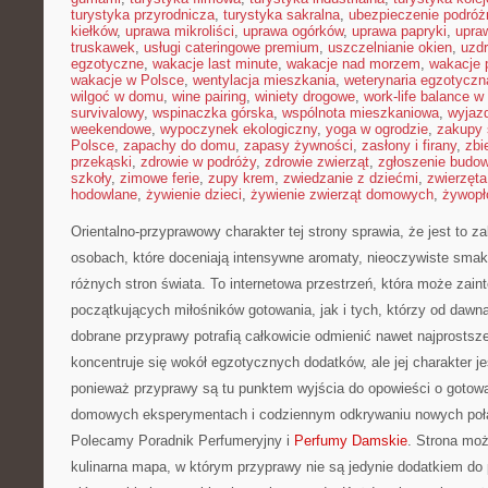
turystyka przyrodnicza
,
turystyka sakralna
,
ubezpieczenie podróż
kiełków
,
uprawa mikroliści
,
uprawa ogórków
,
uprawa papryki
,
upra
truskawek
,
usługi cateringowe premium
,
uszczelnianie okien
,
uzd
egzotyczne
,
wakacje last minute
,
wakacje nad morzem
,
wakacje 
wakacje w Polsce
,
wentylacja mieszkania
,
weterynaria egzotyczn
wilgoć w domu
,
wine pairing
,
winiety drogowe
,
work-life balance 
survivalowy
,
wspinaczka górska
,
wspólnota mieszkaniowa
,
wyjazd
weekendowe
,
wypoczynek ekologiczny
,
yoga w ogrodzie
,
zakupy 
Polsce
,
zapachy do domu
,
zapasy żywności
,
zasłony i firany
,
zbi
przekąski
,
zdrowie w podróży
,
zdrowie zwierząt
,
zgłoszenie budo
szkoły
,
zimowe ferie
,
zupy krem
,
zwiedzanie z dziećmi
,
zwierzęt
hodowlane
,
żywienie dzieci
,
żywienie zwierząt domowych
,
żywopł
Orientalno-przyprawowy charakter tej strony sprawia, że jest to 
osobach, które doceniają intensywne aromaty, nieoczywiste smaki 
różnych stron świata. To internetowa przestrzeń, która może zai
początkujących miłośników gotowania, jak i tych, którzy od dawn
dobrane przyprawy potrafią całkowicie odmienić nawet najprostsz
koncentruje się wokół egzotycznych dodatków, ale jej charakter j
ponieważ przyprawy są tu punktem wyjścia do opowieści o gotowani
domowych eksperymentach i codziennym odkrywaniu nowych po
Polecamy Poradnik Perfumeryjny i
Perfumy Damskie
. Strona mo
kulinarna mapa, w którym przyprawy nie są jedynie dodatkiem do p