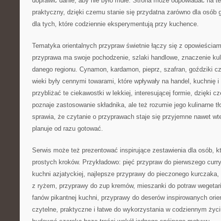
doprawić danie, aby nie było mdłe. Strona może odpowiadać na te
praktyczny, dzięki czemu stanie się przydatna zarówno dla osób g
dla tych, które codziennie eksperymentują przy kuchence.
Tematyka orientalnych przypraw świetnie łączy się z opowieściam
przyprawa ma swoje pochodzenie, szlaki handlowe, znaczenie kul
danego regionu. Cynamon, kardamon, pieprz, szafran, goździki c
wieki były cennymi towarami, które wpływały na handel, kuchnię 
przybliżać te ciekawostki w lekkiej, interesującej formie, dzięki 
poznaje zastosowanie składnika, ale też rozumie jego kulinarne tło
sprawia, że czytanie o przyprawach staje się przyjemne nawet wt
planuje od razu gotować.
Serwis może też prezentować inspirujące zestawienia dla osób, k
prostych kroków. Przykładowo: pięć przypraw do pierwszego curr
kuchni azjatyckiej, najlepsze przyprawy do pieczonego kurczaka,
z ryżem, przyprawy do zup kremów, mieszanki do potraw wegetaria
fanów pikantnej kuchni, przyprawy do deserów inspirowanych orie
czytelne, praktyczne i łatwe do wykorzystania w codziennym życ