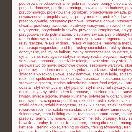
podróżowanie odpowiedzialne
,
pola namiotowe
,
pompy ciepła w 
porządki domowe
,
posiłki po treningu
,
pozwolenie na budowę
,
pra
przydomowego
,
projektowanie ogrodzeń
,
projektowanie światła
,
pr
nowoczesnych
,
projekty wnętrz
,
promy morskie
,
protokół zdawczo
przechowywanie
,
przeprawy promowe
,
przerwy ruchowe
,
przesadz
otwarta
,
przetwory owocowe
,
przetwory warzywne
,
przewodnik po
turystyczne
,
przycinanie krzewów
,
przyczepa kempingowa
,
przyg
przygotowanie do półmaratonu
,
przyprawy świata
,
psy profilaktyk
ramen domowy
,
ravioli domowe
,
recenzje kawiarni
,
regeneracja po
rejsy rzeczne
,
relaks w domu
,
relaks w ogrodzie
,
renowacja mebli
restauracje wegańskie
,
road trip
,
rośliny cieniolubne
,
rośliny doni
egzotyczne
,
rośliny na balkon
,
rośliny oczyszczające powietrze
,
r
dynamiczne
,
rozciąganie statyczne
,
rozgrzewka biegowa
,
rozryw
sezonowe
,
sanatoria
,
sąsiedzkie relacje
,
savoir-vivre przy stole
,
ś
serowarstwo domowe
,
sezonowe owoce
,
sezonowe warzywa
,
ska
produktów
,
składanie modeli
,
skrzynka narzędziowa
,
ślad węglow
śniadania wysokobiałkowe
,
sosy domowe
,
spacer w lesie
,
spiżar
rodzinne
,
spółdzielnia mieszkaniowa
,
sprzedaż mieszkania
,
sprzę
sterowanie głosem
,
stodoła mieszkalna
,
street food azjatycki
,
str
coastal
,
styl eklektyczny
,
styl japandi
,
styl maksymalistyczny
,
st
minimalistyczny
,
styl modern farmhouse
,
superfood lokalne
,
survi
kwiaty
,
świece sojowe
,
święta kulinarne
,
sylwester w górach
,
syst
domowych
,
szczepienia podróżne
,
szkodniki roślin
,
szkolenia kul
szlaki górskie
,
szlaki historyczne
,
szlaki kulinarne
,
szlaki nadmor
rowerowe rodzinne
,
szlaki winiarskie
,
szlaki zamków
,
tanie nocleg
śniadaniowe
,
team building event
,
technologie smart home
,
tekst
przepisy
,
termy
,
tiny house
,
tłumacz offline
,
tofu przepisy
,
trasy 
trawnik naturalny
,
trekking
,
trening core
,
trening dla dzieci
,
trening
kettlebell
,
trening kobiet
,
trening po ciąży
,
trening równowagi
,
tren
gumami
,
turystyka filmowa
,
turystyka industrialna
,
turystyka kole