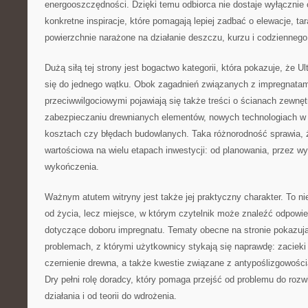
energooszczędności. Dzięki temu odbiorca nie dostaje wyłącznie 
konkretne inspiracje, które pomagają lepiej zadbać o elewacje, tar
powierzchnie narażone na działanie deszczu, kurzu i codziennego
Dużą siłą tej strony jest bogactwo kategorii, która pokazuje, że Ul
się do jednego wątku. Obok zagadnień związanych z impregnatami
przeciwwilgociowymi pojawiają się także treści o ścianach zewnęt
zabezpieczaniu drewnianych elementów, nowych technologiach w 
kosztach czy błędach budowlanych. Taka różnorodność sprawia, ż
wartościowa na wielu etapach inwestycji: od planowania, przez w
wykończenia.
Ważnym atutem witryny jest także jej praktyczny charakter. To ni
od życia, lecz miejsce, w którym czytelnik może znaleźć odpowie
dotyczące doboru impregnatu. Tematy obecne na stronie pokazują,
problemach, z którymi użytkownicy stykają się naprawdę: zacieki 
czernienie drewna, a także kwestie związane z antypoślizgowości
Dry pełni rolę doradcy, który pomaga przejść od problemu do rozw
działania i od teorii do wdrożenia.