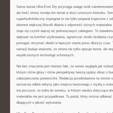
Sama nazwa Ultra-Ever Dry przyciąga uwagę osób zainteresowan
ale treść strony rozwija ten temat w dużo szerszym kierunku. Ser
superhydrofobiczny impregnat to nie tylko preparat kojarzone z 
element większej filozofii dbania o odporność różnych materiałów
staje się czymś więcej niż jednorazowym zabiegiem. To świadom
wpływać na komfort użytkowania, ograniczać skutki działania cz
pomagać utrzymać obiekt w lepszym stanie przez dłuższy czas. 
narracji buduje wrażenie, że strona nie tylko opisuje temat, ale 
współczesnych technologii ochronnych.
Nie bez znaczenia jest również fakt, że serwis wygląda jak rozbu
którym różne głosy i różne perspektywy tworzą spójny obraz o bu
zabezpieczaniu powierzchni. Redakcja przedstawiona na stronie su
wzmacnia odbiór witryny jako miejsca tworzonego z myślą o rzetel
ma poczucie, że trafia do serwisu, w którym wiedza dotycząca dre
materiałów nie jest przypadkowa. To portal, który można odbiera
dbających o jakość wykonania.