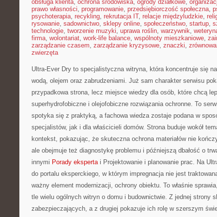
obsługa klienta
,
ochrona środowiska
,
ogrody działkowe
,
organizac
prawo własności
,
programowanie
,
przedsiębiorczość społeczna
,
p
psychoterapia
,
recykling
,
rekrutacja IT
,
relacje międzyludzkie
,
reli
rysowanie
,
sadownictwo
,
sklepy online
,
społeczeństwo
,
startup
,
s
technologie
,
tworzenie muzyki
,
uprawa roślin
,
warzywnik
,
weteryna
firma
,
wolontariat
,
work-life balance
,
wspólnoty mieszkaniowe
,
zai
zarządzanie czasem
,
zarządzanie kryzysowe
,
znaczki
,
zrównowa
zwierzęta
Ultra-Ever Dry to specjalistyczna witryna, która koncentruje się n
wodą, olejem oraz zabrudzeniami. Już sam charakter serwisu pokaz
przypadkowa strona, lecz miejsce wiedzy dla osób, które chcą lepi
superhydrofobiczne i olejofobiczne rozwiązania ochronne. To serwi
spotyka się z praktyką, a fachowa wiedza zostaje podana w spos
specjalistów, jak i dla właścicieli domów. Strona buduje wokół tem
kontekst, pokazując, że skuteczna ochrona materiałów nie kończ
ale obejmuje też diagnostykę problemu i późniejszą dbałość o tr
innymi
Porady eksperta
i Projektowanie i planowanie prac. Na Ultr
do portalu eksperckiego, w którym impregnacja nie jest traktowan
ważny element modernizacji, ochrony obiektu. To właśnie sprawia,
tle wielu ogólnych witryn o domu i budownictwie. Z jednej strony
zabezpieczających, a z drugiej pokazuje ich rolę w szerszym świec