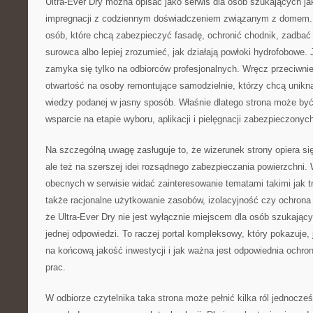
Ultra-Ever Dry można opisać jako serwis dla osób szukających ja
impregnacji z codziennym doświadczeniem związanym z domem. S
osób, które chcą zabezpieczyć fasadę, ochronić chodnik, zadbać
surowca albo lepiej zrozumieć, jak działają powłoki hydrofobowe.
zamyka się tylko na odbiorców profesjonalnych. Wręcz przeciwnie
otwartość na osoby remontujące samodzielnie, którzy chcą unikn
wiedzy podanej w jasny sposób. Właśnie dlatego strona może być
wsparcie na etapie wyboru, aplikacji i pielęgnacji zabezpieczonyc
Na szczególną uwagę zasługuje to, że wizerunek strony opiera się
ale też na szerszej idei rozsądnego zabezpieczania powierzchni. 
obecnych w serwisie widać zainteresowanie tematami takimi jak 
także racjonalne użytkowanie zasobów, izolacyjność czy ochrona
że Ultra-Ever Dry nie jest wyłącznie miejscem dla osób szukając
jednej odpowiedzi. To raczej portal kompleksowy, który pokazuje,
na końcową jakość inwestycji i jak ważna jest odpowiednia ochro
prac.
W odbiorze czytelnika taka strona może pełnić kilka ról jednocześ