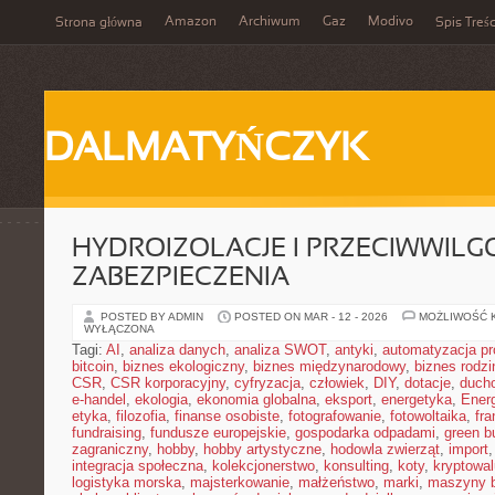
Amazon
Archiwum
Gaz
Modivo
Strona główna
Spis Treśc
DALMATYŃCZYK
HYDROIZOLACJE I PRZECIWWIL
ZABEZPIECZENIA
POSTED BY ADMIN
POSTED ON MAR - 12 - 2026
MOŻLIWOŚĆ 
WYŁĄCZONA
Tagi:
AI
,
analiza danych
,
analiza SWOT
,
antyki
,
automatyzacja p
bitcoin
,
biznes ekologiczny
,
biznes międzynarodowy
,
biznes rodzi
CSR
,
CSR korporacyjny
,
cyfryzacja
,
człowiek
,
DIY
,
dotacje
,
duch
e-handel
,
ekologia
,
ekonomia globalna
,
eksport
,
energetyka
,
Ener
etyka
,
filozofia
,
finanse osobiste
,
fotografowanie
,
fotowoltaika
,
fr
fundraising
,
fundusze europejskie
,
gospodarka odpadami
,
green b
zagraniczny
,
hobby
,
hobby artystyczne
,
hodowla zwierząt
,
import
integracja społeczna
,
kolekcjonerstwo
,
konsulting
,
koty
,
kryptowal
logistyka morska
,
majsterkowanie
,
małżeństwo
,
marki
,
maszyny 