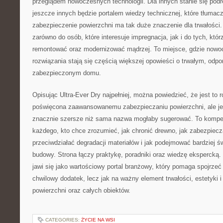
przeglądem nowoczesnych technologii. Dla innych stanie się pod
jeszcze innych będzie portalem wiedzy technicznej, które tłumac
zabezpieczenie powierzchni ma tak duże znaczenie dla trwałości. U
zarówno do osób, które interesuje impregnacja, jak i do tych, któ
remontować oraz modernizować mądrzej. To miejsce, gdzie nowoc
rozwiązania stają się częścią większej opowieści o trwałym, odpo
zabezpieczonym domu.
Opisując Ultra-Ever Dry najpełniej, można powiedzieć, że jest to 
poświęcona zaawansowanemu zabezpieczaniu powierzchni, ale j
znacznie szersze niż sama nazwa mogłaby sugerować. To kompend
każdego, kto chce zrozumieć, jak chronić drewno, jak zabezpiecz
przeciwdziałać degradacji materiałów i jak podejmować bardziej
budowy. Strona łączy praktykę, poradniki oraz wiedzę ekspercką. 
jawi się jako wartościowy portal branżowy, który pomaga spojrzeć
chwilowy dodatek, lecz jak na ważny element trwałości, estetyki
powierzchni oraz całych obiektów.
CATEGORIES:
ŻYCIE NA WSI