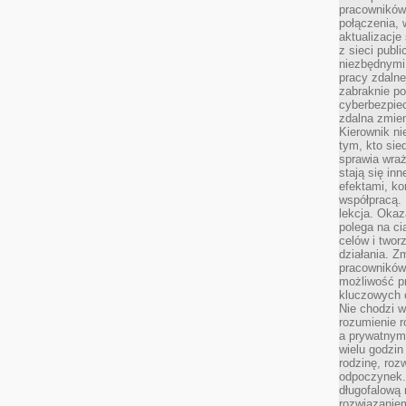
pracowników
połączenia, 
aktualizacje
z sieci publ
niezbędnymi
pracy zdalne
zabraknie po
cyberbezpie
zdalna zmien
Kierownik ni
tym, kto sied
sprawia wraż
stają się inn
efektami, ko
współpracą. 
lekcja. Okaz
polega na cią
celów i two
działania. Z
pracowników 
możliwość pr
kluczowych 
Nie chodzi w
rozumienie 
a prywatnym.
wielu godzin
rodzinę, roz
odpoczynek. 
długofalową 
rozwiązaniem