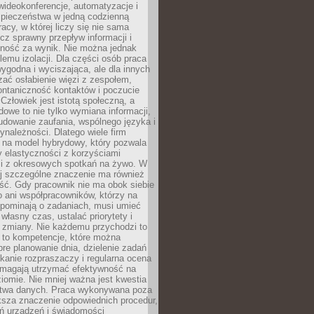
ideokonferencje, automatyzacje i
pieczeństwa w jedną codzienną
racy, w której liczy się nie sama
cz sprawny przepływ informacji i
lność za wynik. Nie można jednak
lemu izolacji. Dla części osób praca
wygodna i wyciszająca, ale dla innych
ać osłabienie więzi z zespołem,
ontaniczność kontaktów i poczucie
Człowiek jest istotą społeczną, a
dowe to nie tylko wymiana informacji,
udowanie zaufania, wspólnego języka i
ynależności. Dlatego wiele firm
 na model hybrydowy, który pozwala
y elastyczności z korzyściami
i z okresowych spotkań na żywo. W
ej szczególne znaczenie ma również
ść. Gdy pracownik nie ma obok siebie
 ani współpracowników, którzy na
ypominają o zadaniach, musi umieć
własny czas, ustalać priorytety i
 zmiany. Nie każdemu przychodzi to
ą to kompetencje, które można
bre planowanie dnia, dzielenie zadań
ikanie rozpraszaczy i regularna ocena
magają utrzymać efektywność na
omie. Nie mniej ważna jest kwestia
twa danych. Praca wykonywana poza
ksza znaczenie odpowiednich procedur,
ń urządzeń i świadomości