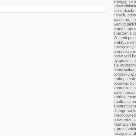
energię nie n
udowadniani
lepiej dział
celach, odpo
wiadomo, co 
według jaki
pracy staje s
znaczenia p
W teorii pra
praktyce wy
sprzyjający
potrzebuje 
obowiązki be
dyspozycji o
się wypracow
domownikami
porządkujący
stała przest
poprawić ko
komunikacja
wiele rzecz
krótkiej roz
spotkania n
spontaniczne
dlatego więk
Niedopowiedz
potwierdzen
frustracji i 
z pracą zdal
narzędzia, a