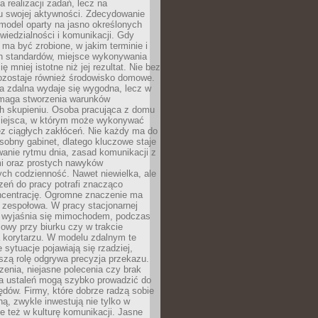
a realizacji zadań, lecz na
u swojej aktywności. Zdecydowanie
a model oparty na jasno określonych
wiedzialności i komunikacji. Gdy
ma być zrobione, w jakim terminie i
ch standardów, miejsce wykonywania
ię mniej istotne niż jej rezultat. Nie bez
ozostaje również środowisko domowe.
ca zdalna wydaje się wygodna, lecz w
maga stworzenia warunków
ch skupieniu. Osoba pracująca z domu
miejsca, w którym może wykonywać
z ciągłych zakłóceń. Nie każdy ma do
sobny gabinet, dlatego kluczowe staje
anie rytmu dnia, zasad komunikacji z
 oraz prostych nawyków
ch codzienność. Nawet niewielka, ale
rzeń do pracy potrafi znacząco
ncentrację. Ogromne znaczenie ma
 zespołowa. W pracy stacjonarnej
y wyjaśnia się mimochodem, podczas
mowy przy biurku czy w trakcie
a korytarzu. W modelu zdalnym te
 sytuacje pojawiają się rzadziej,
szą rolę odgrywa precyzja przekazu.
enia, niejasne polecenia czy brak
ia ustaleń mogą szybko prowadzić do
błędów. Firmy, które dobrze radzą sobie
ną, zwykle inwestują nie tylko w
le też w kulturę komunikacji. Jasne