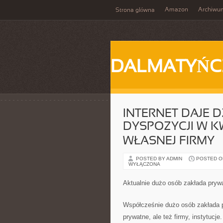
Amazon
Archiwu
Strona główna
DALMATYŃC
INTERNET DAJE 
DYSPOZYCJI W K
WŁASNEJ FIRMY
POSTED BY ADMIN
POSTED ON 
WYŁĄCZONA
Aktualnie dużo osób zakłada pryw
Współcześnie dużo osób zakłada pr
prywatne, ale też firmy, instytucj