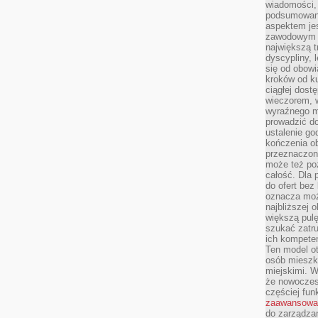
wiadomości, 
podsumowani
aspektem je
zawodowym a
największą t
dyscypliny, 
się od obowi
kroków od ku
ciągłej dos
wieczorem, w
wyraźnego m
prowadzić do
ustalenie go
kończenia o
przeznaczon
może też po
całość. Dla
do ofert bez
oznacza moż
najbliższej 
większą pulę
szukać zatru
ich kompeten
Ten model o
osób mieszk
miejskimi. W
że nowoczes
częściej fun
zaawansowa
do zarządzan