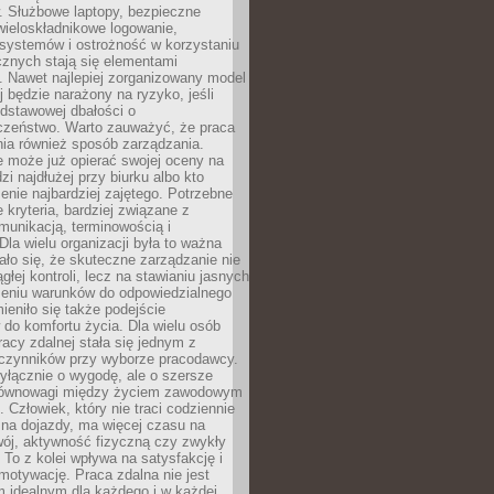
. Służbowe laptopy, bezpieczne
wieloskładnikowe logowanie,
 systemów i ostrożność w korzystaniu
icznych stają się elementami
. Nawet najlepiej zorganizowany model
j będzie narażony na ryzyko, jeśli
dstawowej dbałości o
czeństwo. Warto zauważyć, że praca
ia również sposób zarządzania.
e może już opierać swojej oceny na
zi najdłużej przy biurku albo kto
enie najbardziej zajętego. Potrzebne
e kryteria, bardziej związane z
munikacją, terminowością i
Dla wielu organizacji była to ważna
ało się, że skuteczne zarządzanie nie
głej kontroli, lecz na stawianiu jasnych
rzeniu warunków do odpowiedzialnego
mieniło się także podejście
do komfortu życia. Dla wielu osób
acy zdalnej stała się jednym z
czynników przy wyborze pracodawcy.
yłącznie o wygodę, ale o szersze
równowagi między życiem zawodowym
 Człowiek, który nie traci codziennie
 na dojazdy, ma więcej czasu na
wój, aktywność fizyczną czy zwykły
To z kolei wpływa na satysfakcję i
motywację. Praca zdalna nie jest
 idealnym dla każdego i w każdej