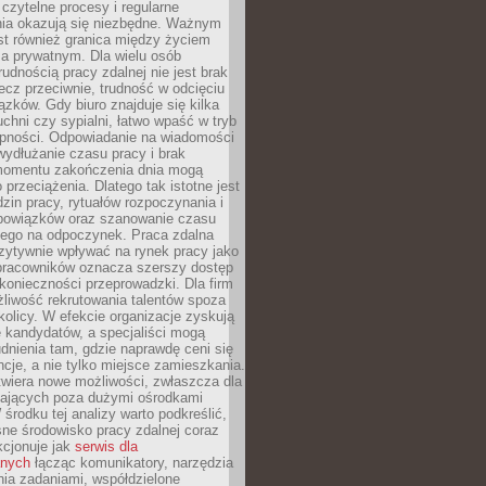
czytelne procesy i regularne
a okazują się niezbędne. Ważnym
st również granica między życiem
 prywatnym. Dla wielu osób
rudnością pracy zdalnej nie jest brak
lecz przeciwnie, trudność w odcięciu
ązków. Gdy biuro znajduje się kilka
chni czy sypialni, łatwo wpaść w tryb
tępności. Odpowiadanie na wiadomości
ydłużanie czasu pracy i brak
omentu zakończenia dnia mogą
 przeciążenia. Dlatego tak istotne jest
dzin pracy, rytuałów rozpoczynania i
bowiązków oraz szanowanie czasu
ego na odpoczynek. Praca zdalna
zytywnie wpływać na rynek pracy jako
 pracowników oznacza szerszy dostęp
 konieczności przeprowadzki. Dla firm
liwość rekrutowania talentów spoza
okolicy. W efekcie organizacje zyskują
 kandydatów, a specjaliści mogą
dnienia tam, gdzie naprawdę ceni się
cje, a nie tylko miejsce zamieszkania.
twiera nowe możliwości, zwłaszcza dla
ających poza dużymi ośrodkami
 środku tej analizy warto podkreślić,
ne środowisko pracy zdalnej coraz
kcjonuje jak
serwis dla
nych
łącząc komunikatory, narzędzia
ia zadaniami, współdzielone