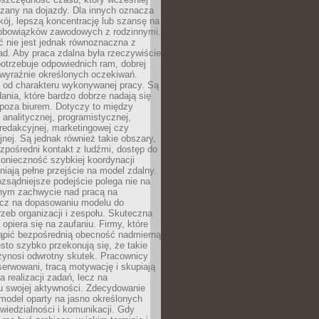
czany na dojazdy. Dla innych oznacza
ój, lepszą koncentrację lub szansę na
obowiązków zawodowych z rodzinnymi.
 nie jest jednak równoznaczna z
d. Aby praca zdalna była rzeczywiście
otrzebuje odpowiednich ram, dobrej
i wyraźnie określonych oczekiwań.
y od charakteru wykonywanej pracy. Są
ania, które bardzo dobrze nadają się
i poza biurem. Dotyczy to między
 analitycznej, programistycznej,
 redakcyjnej, marketingowej czy
jnej. Są jednak również takie obszary,
zpośredni kontakt z ludźmi, dostęp do
konieczność szybkiej koordynacji
dniają pełne przejście na model zdalny.
ozsądniejsze podejście polega nie na
jnym zachwycie nad pracą na
lecz na dopasowaniu modelu do
rzeb organizacji i zespołu. Skuteczna
 opiera się na zaufaniu. Firmy, które
tąpić bezpośrednią obecność nadmierną
ęsto szybko przekonują się, że takie
zynosi odwrotny skutek. Pracownicy
serwowani, tracą motywację i skupiają
a realizacji zadań, lecz na
u swojej aktywności. Zdecydowanie
a model oparty na jasno określonych
wiedzialności i komunikacji. Gdy