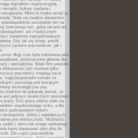
maga dojrzałości organizacyjnej,
 narzędzi, kultury zaufania i
zarządzania. Mimo to trudno uznać ją
 modę. Stała się trwałym elementem
i prawdopodobnie pozostanie nim na
iej funkcjonuje tam, gdzie nie jest ani
obowiązkiem, ani chaotycznym
, lecz świadomie zaprojektowanym
łania. Gdy tak się dzieje, potrafi
rzyści zarówno pracownikom, jak i
m.
 przez długi czas była traktowana jako
wyjątkowe, przeznaczone głównie dla
anż i specjalistów. Wiele firm uważało,
 efektywność jest możliwa tylko
wszyscy pracownicy znajdują się w
e, mają bezpośredni kontakt ze
nikami i pozostają pod bieżącym
miany technologiczne oraz
a ostatnich lat pokazały jednak, że
nie jest jedynym skutecznym sposobem
a pracy. Dziś praca zdalna stała się
entem współczesnego rynku, a dla
wręcz podstawowym trybem
 obowiązków. Jedną z największych
zdalnej jest elastyczność. Możliwość
 zadań z domu lub innego wybranego
ala lepiej dopasować rytm dnia do
trzeb. Dla części pracowników
oszczędność czasu, który wcześniej