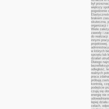
był przezna
większy spok
pogodzenie 
Elastyczność
brakiem zasa
skuteczna, p
organizacji 
Wiele zależ
zawody i zad
do realizacj
innymi pracy
projektowej,
administracy
w których be
sprzętu lub 
działań utru
Dlatego najr
bezrefleksy
odległość, 
realnych pot
praca zdalna
próbują zas
kontrolą, cz
podejście pr
czują się ob
energię nie n
udowadniani
lepiej dział
celach, odpo