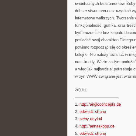
ewentualnych konsumentów. Żeby j
dobrze stworzona oraz uzyskać wy
internetowe wałbrzych. Tworzenie w
funkcjonalność, grafika, oraz treś
być zrozumiałe bez kłopotu docie
posiadać swój charakter. Dlatego n
powinno rozpocząć się od określen
kolejne. Nie należy też stać w mie
oraz trendy. Warto za tym podąż
a więc jak najbardziej potrzebuj
witryn WWW związane jest właśnie
źródło:
———————————
1.
http://angloconcepts.de
2.
odwiedź stronę
3.
pełny artykuł
4.
http://annaskopp.de
5.
odwiedź stronę