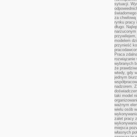
sytuacji. Wy
odpowiednich
świadomego 
za chwilową
rynku pracy 
długo. Najlep
narzuconym 
przywilejem
modelem dzia
przynieść ko
pracodawco
Praca zdalna
rozwiązanie 
wybranych br
że prawdziwa
wtedy, gdy 
jednym biurz
współpracow
nadzorem. Z
doświadczeni
taki model 
organizowani
ważnym elem
wielu osób 
wykonywania
zalet pracy 
wykonywania
miejsca pozw
własnych po
oznacza to 