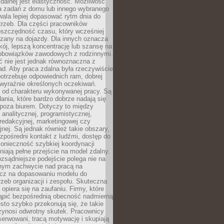
zdalnej jest elastyczność. Możliwość
 zadań z domu lub innego wybranego
ala lepiej dopasować rytm dnia do
trzeb. Dla części pracowników
oszczędność czasu, który wcześniej
czany na dojazdy. Dla innych oznacza
ój, lepszą koncentrację lub szansę na
obowiązków zawodowych z rodzinnymi.
 nie jest jednak równoznaczna z
d. Aby praca zdalna była rzeczywiście
otrzebuje odpowiednich ram, dobrej
i wyraźnie określonych oczekiwań.
y od charakteru wykonywanej pracy. Są
ania, które bardzo dobrze nadają się
i poza biurem. Dotyczy to między
 analitycznej, programistycznej,
 redakcyjnej, marketingowej czy
jnej. Są jednak również takie obszary,
zpośredni kontakt z ludźmi, dostęp do
konieczność szybkiej koordynacji
dniają pełne przejście na model zdalny.
ozsądniejsze podejście polega nie na
jnym zachwycie nad pracą na
lecz na dopasowaniu modelu do
rzeb organizacji i zespołu. Skuteczna
 opiera się na zaufaniu. Firmy, które
tąpić bezpośrednią obecność nadmierną
ęsto szybko przekonują się, że takie
zynosi odwrotny skutek. Pracownicy
serwowani, tracą motywację i skupiają