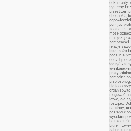
dokumenty, w
systemy bez
przestrzeń p
obecność, le
odpowiedzia
pomijać prob
zdalna jest 
może oznacz
mniejszą sp
samotności. 
relacje zawo
lecz także b
poczucia prz
decyduje się
łączyć zalet
wynikającym
pracy zdaln
samodzielno
przełożonego
bieżąco prz
organizować 
reagować na
łatwo, ale s
rozwijać. Do
na etapy, un
postępów po
wysokim pozi
bezpieczeńs
biurem zwię
zabezpiecze