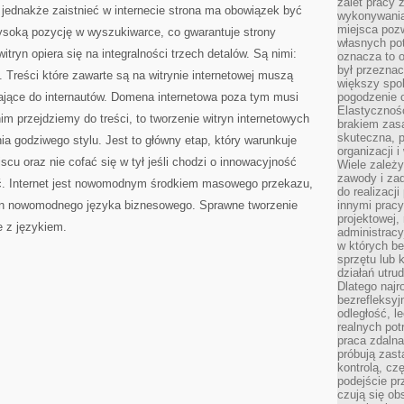
zalet pracy 
ednakże zaistnieć w internecie strona ma obowiązek być
wykonywania
miejsca pozw
soką pozycję w wyszukiwarce, co gwarantuje strony
własnych po
itryn opiera się na integralności trzech detalów. Są nimi:
oznacza to 
był przezna
ć. Treści które zawarte są na witrynie internetowej muszą
większy spok
rające do internautów. Domena internetowa poza tym musi
pogodzenie 
Elastyczność
im przejdziemy do treści, to tworzenie witryn internetowych
brakiem zasa
skuteczna, p
ia godziwego stylu. Jest to główny etap, który warunkuje
organizacji 
jscu oraz nie cofać się w tył jeśli chodzi o innowacyjność
Wiele zależ
zawody i zad
ać. Internet jest nowomodnym środkiem masowego przekazu,
do realizacj
e on nowomodnego języka biznesowego. Sprawne tworzenie
innymi pracy
projektowej,
 z językiem.
administracy
w których be
sprzętu lub 
działań utru
Dlatego najr
bezrefleksy
odległość, 
realnych pot
praca zdalna
próbują zas
kontrolą, cz
podejście pr
czują się ob