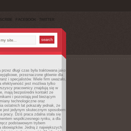
SCRIBE
FACEBOOK
TWITTER
 przez długi czas była traktowana jako
wyjątkowe, przeznaczone głównie dla
anż i specjalistów. Wiele firm uważało,
 efektywność jest możliwa tylko
wszyscy pracownicy znajdują się w
e, mają bezpośredni kontakt ze
nikami i pozostają pod bieżącym
miany technologiczne oraz
a ostatnich lat pokazały jednak, że
nie jest jedynym skutecznym sposobem
a pracy. Dziś praca zdalna stała się
entem współczesnego rynku, a dla
wręcz podstawowym trybem
 obowiązków. Jedną z największych