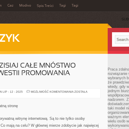
m
Gaz
Modivo
Tagi
Tagi
Spis Treści
SUB
ZYK
DZISIAJ CAŁE MNÓSTWO
Praca zdalna
WESTII PROMOWANIA
rozwiązanie 
wybranych br
że prawdziwa
wtedy, gdy 
jednym biurz
INTERNET
LIP - 12 - 2025
MOŻLIWOŚĆ KOMENTOWANIA
ZOSTAŁA
DAJE
współpracow
DZISIAJ
nadzorem. Z
CAŁE
doświadczeni
MNÓSTWO
atną stronę
DYSPOZYCJI
taki model 
W
organizowani
KWESTII
ważnym elem
PROMOWANIA
ywatną witrynę internetową. Są to nie tylko osoby
WŁASNEJ
wielu osób 
FIRMY
e. Co mają na celu? W głównej mierze zdobycie jak najwięcej
wykonywania