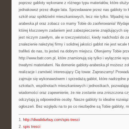
poprzez gabloty wykonane z różnego typu materiałów, które służyć
jednakowoż przez długie lata. Sprzedawane przez nas gabloty to k
szkół oraz spółdzielni mieszkaniowych, lecz nie tylko. Wpadnij na
arabeska.pl oraz zobacz co mamy Tobie do zaoferowania! Wydaje 
której kluczowym zadaniem jest zabezpieczenie znajdujących się z
jest niczym zawiłym, ale w rzeczywistości, kiedy nadchodzi do z
znalezienie należytej firmy i solidnej jakości gablot nie jest wcale 
trafiłeś do nas, to jesteś na dobrym miejscu. Oferujemy Tobie prz
http://www.batr.com.pl, które znamionują się tylko i wyłącznie w
trwałymi materiałami. Na domenie gabloty-arabeska.pl możesz z
realizacje i zamówić interesujący Cię towar. Zapraszamy! Prowad
zajmuje się wykonawstwem i sprzedażą gablot, które nadrzędne p
szkołach, wspólnotach mieszkaniowych i jednostkach, pozwalają
wiadomości oraz zapewnienie, że nie zostanie ona zniszczona cz
odczytają ją odpowiednie osoby. Nasze gabloty to idealne rozwią
ogłoszeń. Bez względu na to po co niezbędne są Tobie gabloty, m
1.
http://diwalidurbuy.com/spis-tresci
2.
spis tresci