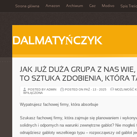
Amazon
Archiwum
Gaz
Modivo
Strona główna
Spis Treśc
DALMATYŃCZYK
JAK JUŻ DUŻA GRUPA Z NAS WIE
TO SZTUKA ZDOBIENIA, KTÓRA 
POSTED BY ADMIN
POSTED ON PAŹ - 13 - 2025
MOŻLIWOŚĆ 
WYŁĄCZONA
Wypatrujesz fachowej firmy, która absorbuje
Szukasz fachowej firmy, która zajmuje się planowaniem i wykony
solidnych i odpornych na warunki zewnętrzne gablot? Nie mogłeś tr
odnajdziesz gabloty wszelkiego typu – rozpocząwszy od gablot je