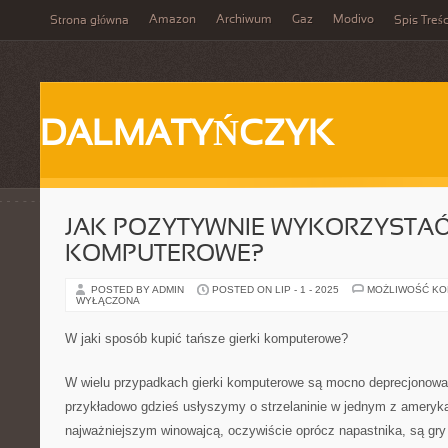
Amazon
Archiwum
Gaz
Modivo
Strona główna
Spis Treśc
DALMATYŃCZYK
JAK POZYTYWNIE WYKORZYSTAĆ 
KOMPUTEROWE?
POSTED BY ADMIN
POSTED ON LIP - 1 - 2025
MOŻLIWOŚĆ K
WYŁĄCZONA
W jaki sposób kupić tańsze gierki komputerowe?
W wielu przypadkach gierki komputerowe są mocno deprecjonowa
przykładowo gdzieś usłyszymy o strzelaninie w jednym z ameryk
najważniejszym winowajcą, oczywiście oprócz napastnika, są gr