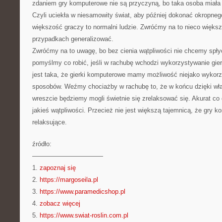
zdaniem gry komputerowe nie są przyczyną, bo taka osoba miała
Czyli uciekła w niesamowity świat, aby później dokonać okropne
większość graczy to normalni ludzie. Zwróćmy na to nieco większ
przypadkach generalizować.
Zwróćmy na to uwagę, bo bez cienia wątpliwości nie chcemy spły
pomyślmy co robić, jeśli w rachubę wchodzi wykorzystywanie gi
jest taka, że gierki komputerowe mamy możliwość niejako wykor
sposobów. Weźmy chociażby w rachubę to, że w końcu dzięki w
wreszcie będziemy mogli świetnie się zrelaksować się. Akurat co
jakieś wątpliwości. Przecież nie jest większą tajemnicą, że gry 
relaksujące.
źródło:
———————————
1.
zapoznaj się
2.
https://margoseila.pl
3.
https://www.paramedicshop.pl
4.
zobacz więcej
5.
https://www.swiat-roslin.com.pl