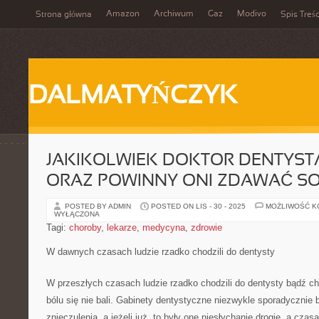
Amazon
Archiwum
Gaz
Modivo
Strona główna
Spis Treśc
DALMATYŃCZYK
JAKIKOLWIEK DOKTOR DENTYSTA
ORAZ POWINNY ONI ZDAWAĆ SO
POSTED BY ADMIN
POSTED ON LIS - 30 - 2025
MOŻLIWOŚĆ 
WYŁĄCZONA
Tagi:
choroby
,
lekarze
,
medycyna
,
zdrowie
W dawnych czasach ludzie rzadko chodzili do dentysty
W przeszłych czasach ludzie rzadko chodzili do dentysty bądź cho
bólu się nie bali. Gabinety dentystyczne niezwykle sporadycznie
znieczulenia, a jeżeli już, to były one niesłychanie drogie, a cza