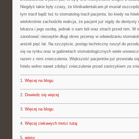
Niegdyś takie były czasy, że klinikadentalcare.pl musiał oszczęd
tym tracił bądź też to stomatolog tracił pacjenta, bo kiedy na fotel
wielokrotnie zachodziła reakcja, że pacjent już nigdy do dentysty 
lekarza i jego osobę, jednak o sam ból oraz strach przed nim. W
zanotować niezwykle długi okres przerwy w odwiedzaniu stomatolo
aniżeli pięć lat. Na szczęście, postęp techniczny ruszył do przodu
się na rynku oraz w gabinetach stomatologicznych wiele unowocz
razem z nimi znieczulenia. Większość pacjentów już przestała si
fotelu wolno nawet zdobyć znieczulenie przed zastrzykiem ze zni
1.
Więcej na blogu
2.
Dowiedz się więcej
3.
Więcej na blogu
4.
Więcej ciekawych treści tutaj
5.
wpisy