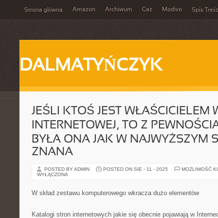
Amazon
Archiwum
Gaz
Modivo
Strona główna
Spis Treśc
DALMATYŃCZYK
JEŚLI KTOŚ JEST WŁAŚCICIELEM
INTERNETOWEJ, TO Z PEWNOŚCI
BYŁA ONA JAK W NAJWYŻSZYM 
ZNANA
POSTED BY ADMIN
POSTED ON SIE - 11 - 2025
MOŻLIWOŚĆ 
WYŁĄCZONA
W skład zestawu komputerowego wkracza dużo elementów
Katalogi stron internetowych jakie się obecnie pojawiają w Intern