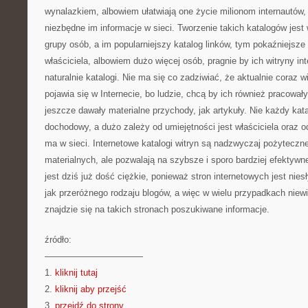
wynalazkiem, albowiem ułatwiają one życie milionom internautów,
niezbędne im informacje w sieci. Tworzenie takich katalogów jest 
grupy osób, a im popularniejszy katalog linków, tym pokaźniejsze
właściciela, albowiem dużo więcej osób, pragnie by ich witryny i
naturalnie katalogi. Nie ma się co zadziwiać, że aktualnie coraz w
pojawia się w Internecie, bo ludzie, chcą by ich również pracował
jeszcze dawały materialne przychody, jak artykuły. Nie każdy kata
dochodowy, a dużo zależy od umiejętności jest właściciela oraz o
ma w sieci. Internetowe katalogi witryn są nadzwyczaj pożyteczne
materialnych, ale pozwalają na szybsze i sporo bardziej efektywne
jest dziś już dość ciężkie, ponieważ stron internetowych jest nie
jak przeróżnego rodzaju blogów, a więc w wielu przypadkach nie
znajdzie się na takich stronach poszukiwane informacje.
źródło:
———————————
1.
kliknij tutaj
2.
kliknij aby przejść
3.
przejdź do strony