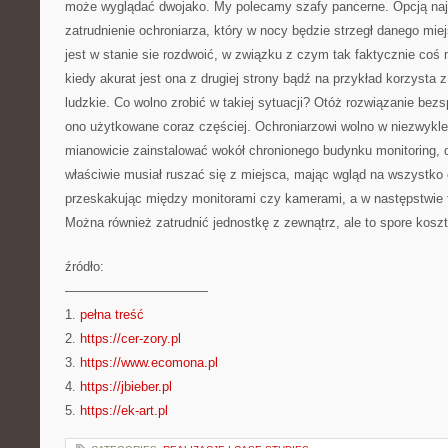
może wyglądać dwojako. My polecamy szafy pancerne. Opcją naj
zatrudnienie ochroniarza, który w nocy będzie strzegł danego miej
jest w stanie sie rozdwoić, w związku z czym tak faktycznie co
kiedy akurat jest ona z drugiej strony bądź na przykład korzysta z
ludzkie. Co wolno zrobić w takiej sytuacji? Otóż rozwiązanie bezsp
ono użytkowane coraz częściej. Ochroniarzowi wolno w niezwykl
mianowicie zainstalować wokół chronionego budynku monitoring, 
właściwie musiał ruszać się z miejsca, mając wgląd na wszystko c
przeskakując między monitorami czy kamerami, a w następstwie 
Można również zatrudnić jednostkę z zewnątrz, ale to spore koszt
źródło:
———————————
1.
pełna treść
2.
https://cer-zory.pl
3.
https://www.ecomona.pl
4.
https://jbieber.pl
5.
https://ek-art.pl