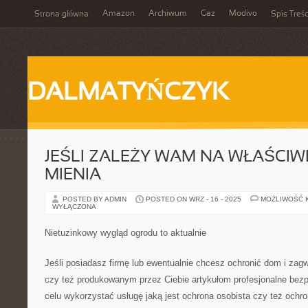
Amazon
Archiwum
Gaz
Modivo
Strona główna
Spis Treśc
DALMATYŃCZYK
JEŚLI ZALEŻY WAM NA WŁAŚCIW
MIENIA
POSTED BY ADMIN
POSTED ON WRZ - 16 - 2025
MOŻLIWOŚĆ 
WYŁĄCZONA
Nietuzinkowy wygląd ogrodu to aktualnie
Jeśli posiadasz firmę lub ewentualnie chcesz ochronić dom i zag
czy też produkowanym przez Ciebie artykułom profesjonalne be
celu wykorzystać usługę jaką jest ochrona osobista czy też ochr