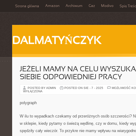
Amazon
Archiwum
Gaz
Modivo
Strona główna
Spis Treśc
DALMATYŃCZYK
JEŻELI MAMY NA CELU WYSZUKA
SIEBIE ODPOWIEDNIEJ PRACY
POSTED BY ADMIN
POSTED ON SIE - 7 - 2025
MOŻLIWOŚĆ K
WYŁĄCZONA
polygraph
W ilu to wypadkach czekamy od przeróżnych osób szczerości? Nie
w sklepie, kiedy pytamy o świeżą wędlinę, czy w domu, kiedy wy
spędziły cały wieczór. To przykre nie mamy wpływu na wiarygod