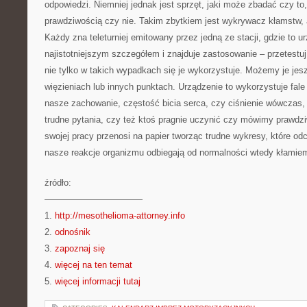
odpowiedzi. Niemniej jednak jest sprzęt, jaki może zbadać czy to
prawdziwością czy nie. Takim zbytkiem jest wykrywacz kłamstw, a
Każdy zna teleturniej emitowany przez jedną ze stacji, gdzie to ur
najistotniejszym szczegółem i znajduje zastosowanie – przetestuj
nie tylko w takich wypadkach się je wykorzystuje. Możemy je jes
więzieniach lub innych punktach. Urządzenie to wykorzystuje fa
nasze zachowanie, częstość bicia serca, czy ciśnienie wówczas
trudne pytania, czy też ktoś pragnie uczynić czy mówimy prawdzi
swojej pracy przenosi na papier tworząc trudne wykresy, które odcz
nasze reakcje organizmu odbiegają od normalności wtedy kłamie
źródło:
———————————
1.
http://mesothelioma-attorney.info
2.
odnośnik
3.
zapoznaj się
4.
więcej na ten temat
5.
więcej informacji tutaj