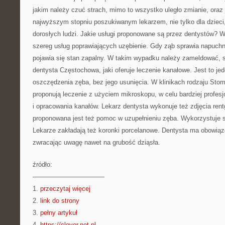
jakim należy czuć strach, mimo to wszystko uległo zmianie, oraz j
najwyższym stopniu poszukiwanym lekarzem, nie tylko dla dzieci
dorosłych ludzi. Jakie usługi proponowane są przez dentystów? W
szereg usług poprawiających uzębienie. Gdy ząb sprawia napuch
pojawia się stan zapalny. W takim wypadku należy zameldować, si
dentysta Częstochowa, jaki oferuje leczenie kanałowe. Jest to j
oszczędzenia zęba, bez jego usunięcia. W klinikach rodzaju Stom
proponują leczenie z użyciem mikroskopu, w celu bardziej profes
i opracowania kanałów. Lekarz dentysta wykonuje też zdjęcia re
proponowana jest też pomoc w uzupełnieniu zęba. Wykorzystuje 
Lekarze zakładają też koronki porcelanowe. Dentysta ma obowią
zwracając uwagę nawet na grubość dziąsła.
źródło:
———————————
1.
przeczytaj więcej
2.
link do strony
3.
pełny artykuł
4.
https://clover.net.pl