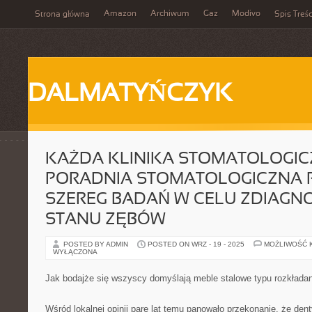
Amazon
Archiwum
Gaz
Modivo
Strona główna
Spis Treśc
DALMATYŃCZYK
KAŻDA KLINIKA STOMATOLOGIC
PORADNIA STOMATOLOGICZNA 
SZEREG BADAŃ W CELU ZDIAG
STANU ZĘBÓW
POSTED BY ADMIN
POSTED ON WRZ - 19 - 2025
MOŻLIWOŚĆ 
WYŁĄCZONA
Jak bodajże się wszyscy domyślają meble stalowe typu rozkładan
Wśród lokalnej opinii parę lat temu panowało przekonanie, że dent