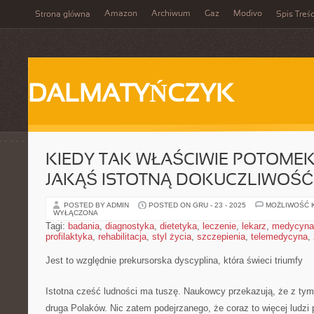
Amazon
Archiwum
Gaz
Modivo
Strona główna
Spis Treśc
DALMATYŃCZYK
KIEDY TAK WŁAŚCIWIE POTOME
JAKĄŚ ISTOTNĄ DOKUCZLIWOŚ
POSTED BY ADMIN
POSTED ON GRU - 23 - 2025
MOŻLIWOŚĆ 
WYŁĄCZONA
Tagi:
badania
,
diagnostyka
,
dietetyka
,
leczenie
,
lekarz
,
medycyna
profilaktyka
,
rehabilitacja
,
styl życia
,
szczepienia
,
telemedycyna
,
Jest to względnie prekursorska dyscyplina, która świeci triumfy
Istotna cześć ludności ma tuszę. Naukowcy przekazują, że z tym
druga Polaków. Nic zatem podejrzanego, że coraz to więcej ludzi 