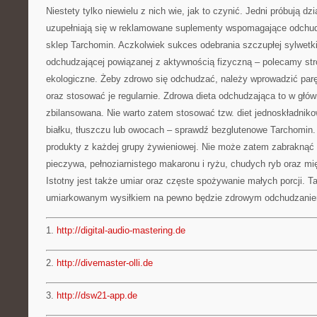
Niestety tylko niewielu z nich wie, jak to czynić. Jedni próbują dzia
uzupełniają się w reklamowane suplementy wspomagające odchudza
sklep Tarchomin. Aczkolwiek sukces odebrania szczupłej sylwetki
odchudzającej powiązanej z aktywnością fizyczną – polecamy st
ekologiczne. Żeby zdrowo się odchudzać, należy wprowadzić pa
oraz stosować je regularnie. Zdrowa dieta odchudzająca to w głów
zbilansowana. Nie warto zatem stosować tzw. diet jednoskładniko
białku, tłuszczu lub owocach – sprawdź bezglutenowe Tarchomin
produkty z każdej grupy żywieniowej. Nie może zatem zabraknąć
pieczywa, pełnoziarnistego makaronu i ryżu, chudych ryb oraz mi
Istotny jest także umiar oraz częste spożywanie małych porcji. 
umiarkowanym wysiłkiem na pewno będzie zdrowym odchudzani
1.
http://digital-audio-mastering.de
2.
http://divemaster-olli.de
3.
http://dsw21-app.de