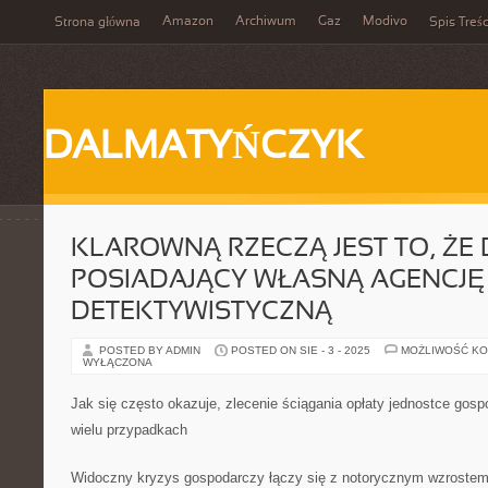
Amazon
Archiwum
Gaz
Modivo
Strona główna
Spis Treśc
DALMATYŃCZYK
KLAROWNĄ RZECZĄ JEST TO, ŻE
POSIADAJĄCY WŁASNĄ AGENCJĘ
DETEKTYWISTYCZNĄ
POSTED BY ADMIN
POSTED ON SIE - 3 - 2025
MOŻLIWOŚĆ K
WYŁĄCZONA
Jak się często okazuje, zlecenie ściągania opłaty jednostce gos
wielu przypadkach
Widoczny kryzys gospodarczy łączy się z notorycznym wzrostem c