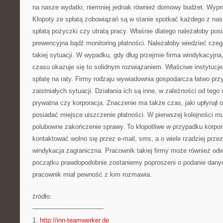
na nasze wydatki, niemniej jednak również domowy budżet. Wypr
Kłopoty ze spłatą zobowiązań są w stanie spotkać każdego z nas
spłatą pożyczki czy utratą pracy. Właśnie dlatego należałoby posi
prewencyjna bądź monitoring płatności. Należałoby wiedzieć cze
takiej sytuacji. W wypadku, gdy dług przejmie firma windykacyjna
czasu okazuje się to solidnym rozwiązaniem. Właściwe instytuc
spłatę na raty. Firmy rodzaju wywiadownia gospodarcza łatwo prz
zaistniałych sytuacji. Działania ich są inne, w zależności od tego
prywatna czy korporacja. Znaczenie ma także czas, jaki upłynął 
posiadać miejsce uiszczenie płatności. W pierwszej kolejności m
polubowne zakończenie sprawy. To kłopotliwe w przypadku korpor
kontaktować wolno się przez e-mail, sms, a o wiele rzadziej prze
windykacja zagraniczna. Pracownik takiej firmy może również od
początku prawdopodobnie zostaniemy poproszeni o podanie dany
pracownik miał pewność z kim rozmawia.
źródło:
———————————
1.
http://inn-teamwerker.de