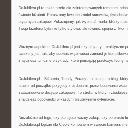
DoJubilera.pl to także strefa dla zainteresowanych tematami od
świecie biżuterii. Poruszamy kwestie źródeł surowców, świadectw
etycznych zakupów. Pokazujemy, jak wybierać marki, którzy stosu
Twoja biżuteria była nie tylko stylowa, ale również spójna z Twoim
Ważnym aspektem DoJubilera.pl jest czytelny styl i praktyczne p
tworzony jest tak, aby usuwać wątpliwości zamiast je komplikowa
znajdziesz tu liczne przykłady, które pomagają przełożyć teorię n
DoJubilera.pl – Biżuteria, Trendy, Porady i Inspiracje to blog, kt
etapie: od początku przygody z ozdobami, przez budowanie własne
zaawansowane decyzje zakupowe. To strefa, w którym zbudujesz w
znajdziesz odpowiedzi w każdym biżuteryjnym dylemacie.
Niezależnie od tego, czy planujesz ważny zakup, czy po prostu lu
DoJubilera.pl będzie dla Ciebie kompanem w świecie kamieni, met