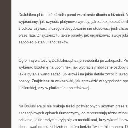
DoJubilera.pl to także źródło porad w zakresie dbania o biżuterii
wyjaśniamy, jak czyścić platynowe wyroby, jak zabezpieczać deli
środków używać, a czego zdecydowanie nie stosować, jeśli chces
przez lata. Znajdziesz tu także porady, jak organizować swoje jubi
zapobiec plątaniu łańcuszków.
Ogromną wartością DoJubilera.pl są przewodniki po zakupach. P
wybierać biżuterię na upominek, jak wybrać symboliczne ozdoby 
jakie pytania warto zadać jubilerowi i na jakie detale zwrócić uwa
pozory. Znajdziesz tu wskazówki, jak sprawdzić wiarygodność sp
jubilerskiej, czy w platformie sprzedażowej.
Na DoJubilera.pl nie brakuje treści poświęconych ukrytym przesła
szczegółowych opisach tłumaczymy, co reprezentują różne minera
odcienie, jakie tradycje kryją się za medalikami, krzyżykami i za
dopasować do okazji biżuterię, która będzie Twoim talizmanem. D