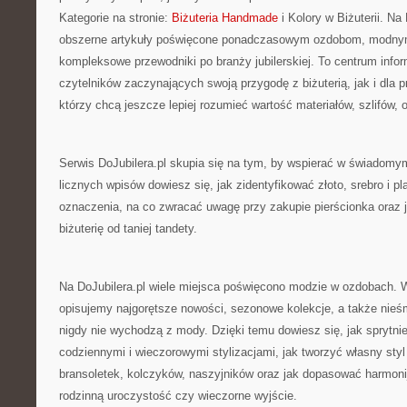
Kategorie na stronie:
Biżuteria Handmade
i Kolory w Biżuterii. Na
obszerne artykuły poświęcone ponadczasowym ozdobom, modny
kompleksowe przewodniki po branży jubilerskiej. To centrum infor
czytelników zaczynających swoją przygodę z biżuterią, jak i dla 
którzy chcą jeszcze lepiej rozumieć wartość materiałów, szlifów, 
Serwis DoJubilera.pl skupia się na tym, by wspierać w świadomym
licznych wpisów dowiesz się, jak zidentyfikować złoto, srebro i pl
oznaczenia, na co zwracać uwagę przy zakupie pierścionka oraz
biżuterię od taniej tandety.
Na DoJubilera.pl wiele miejsca poświęcono modzie w ozdobach.
opisujemy najgorętsze nowości, sezonowe kolekcje, a także nieśm
nigdy nie wychodzą z mody. Dzięki temu dowiesz się, jak sprytni
codziennymi i wieczorowymi stylizacjami, jak tworzyć własny sty
bransoletek, kolczyków, naszyjników oraz jak dopasować harmoni
rodzinną uroczystość czy wieczorne wyjście.