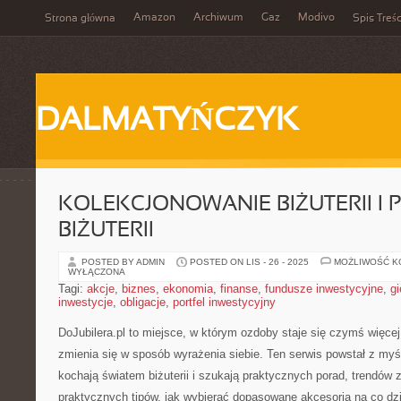
Amazon
Archiwum
Gaz
Modivo
Strona główna
Spis Treśc
DALMATYŃCZYK
KOLEKCJONOWANIE BIŻUTERII I 
BIŻUTERII
POSTED BY ADMIN
POSTED ON LIS - 26 - 2025
MOŻLIWOŚĆ 
WYŁĄCZONA
Tagi:
akcje
,
biznes
,
ekonomia
,
finanse
,
fundusze inwestycyjne
,
gi
inwestycje
,
obligacje
,
portfel inwestycyjny
DoJubilera.pl to miejsce, w którym ozdoby staje się czymś więcej
zmienia się w sposób wyrażenia siebie. Ten serwis powstał z myśl
kochają światem biżuterii i szukają praktycznych porad, trendów
praktycznych tipów, jak wybierać dopasowane akcesoria na co dzi