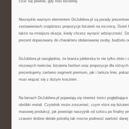
czuć się pewnie, gdy nosi biżuterię.
Niezwykle ważnym elementem DoJubilera.pl są porady prezentow
zestawieniach znajdziesz propozycje biżuterii na rocznicę, Dzień 
także na mniejsze okazje, kiedy chcesz wyrazić wdzięczność. Dzi
prezent dopasowany do charakteru obdarowanej osoby, budżetu or
DoJubilera.pl uwzględnia, że branża jubilerska to nie tylko złoto i
niszowych twórców, biżuteria fashion oraz propozycje dla różnych 
prezentujemy zarówno segment premium, jak i tańsze linie, pokaz
musi wiązać się z dużym kosztem.
Na łamach DoJubilera.pl pojawiają się również treści pogłębiają
obróbki metali. Czytelnik może zrozumieć, czym różni się biżute
masowej produkcji, jak powstaje naszyjnik od szkicu po finalny p
czasem drobne detale potrafią tak mocno podnosić wartość danej s