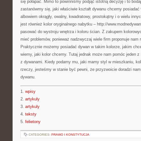
się połapać. Mimo to powinniśmy podjąć istotną decyzję i to boda
zastanówmy się, jaki właściwie kształt dywanu chcemy posiada
albowiem okrągły, owalny, kwadratowy, prostokątny i o wielu inn
jest również kolor oryginalnego nabytku – http://www.modnedywan
pasować do wystroju wnętrza i koloru ścian. Z zakupem kolorow
mieć problemów, ponieważ nadzwyczaj wiele firm proponuje nam r
Praktycznie możemy posiadać dywan w takim kolorze, jakim chce
wiemy, jaki kolor chcemy. Tutaj jednak może nam pomóc jeden z
z dywanami. Kiedy podamy mu, jaki mamy styl w mieszkaniu, kolo
rzeczy, jesteśmy w stanie być pewni, że przyzwoicie doradzi n
dywanu.
1.
wpisy
2.
artykuly
3.
artykuly
4.
teksty
5.
felietony
CATEGORIES:
PRAWO I KONSTYTUCJA