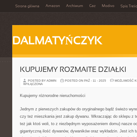
Amazon
Archiwum
Gaz
Modivo
Strona główna
Spis Treśc
DALMATYŃCZYK
KUPUJEMY ROZMAITE DZIAŁKI
POSTED BY ADMIN
POSTED ON PAŹ - 11 - 2025
MOŻLIWOŚĆ 
WYŁĄCZONA
Kupujemy różnorodne nieruchomości
Jednym z pierwszych zakupów do oryginalnego bądź świeżo wy
czy też mieszkania jest zakup dywanu. Wkraczając do sklepu z t
też jak ktoś woli, to z niezbędnym wyposażeniem domu) nasze oc
gigantyczną ilość dywanów, dywaników oraz wykładzin. Jest ich ta