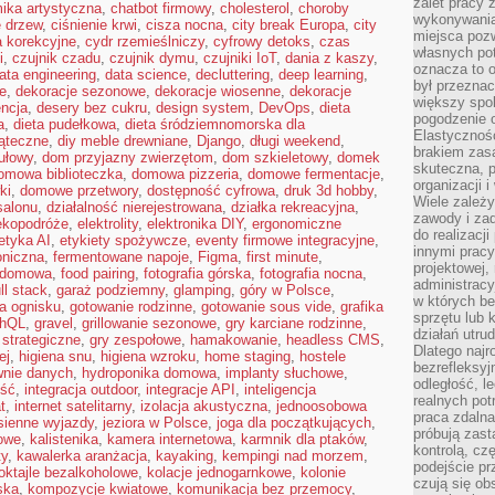
zalet pracy 
ika artystyczna
,
chatbot firmowy
,
cholesterol
,
choroby
wykonywania
e drzew
,
ciśnienie krwi
,
cisza nocna
,
city break Europa
,
city
miejsca pozw
a korekcyjne
,
cydr rzemieślniczy
,
cyfrowy detoks
,
czas
własnych po
i
,
czujnik czadu
,
czujnik dymu
,
czujniki IoT
,
dania z kaszy
,
oznacza to 
ata engineering
,
data science
,
decluttering
,
deep learning
,
był przezna
ie
,
dekoracje sezonowe
,
dekoracje wiosenne
,
dekoracje
większy spok
ncja
,
desery bez cukru
,
design system
,
DevOps
,
dieta
pogodzenie 
a
,
dieta pudełkowa
,
dieta śródziemnomorska dla
Elastyczność
iąteczne
,
diy meble drewniane
,
Django
,
długi weekend
,
brakiem zasa
ułowy
,
dom przyjazny zwierzętom
,
dom szkieletowy
,
domek
skuteczna, p
omowa biblioteczka
,
domowa pizzeria
,
domowe fermentacje
,
organizacji 
ki
,
domowe przetwory
,
dostępność cyfrowa
,
druk 3d hobby
,
Wiele zależ
salonu
,
działalność nierejestrowana
,
działka rekreacyjna
,
zawody i zad
ekopodróże
,
elektrolity
,
elektronika DIY
,
ergonomiczne
do realizacj
etyka AI
,
etykiety spożywcze
,
eventy firmowe integracyjne
,
innymi pracy
oniczna
,
fermentowane napoje
,
Figma
,
first minute
,
projektowej,
a domowa
,
food pairing
,
fotografia górska
,
fotografia nocna
,
administracy
ull stack
,
garaż podziemny
,
glamping
,
góry w Polsce
,
w których be
a ognisku
,
gotowanie rodzinne
,
gotowanie sous vide
,
grafika
sprzętu lub 
phQL
,
gravel
,
grillowanie sezonowe
,
gry karciane rodzinne
,
działań utru
 strategiczne
,
gry zespołowe
,
hamakowanie
,
headless CMS
,
Dlatego najr
ej
,
higiena snu
,
higiena wzroku
,
home staging
,
hostele
bezrefleksy
wnie danych
,
hydroponika domowa
,
implanty słuchowe
,
odległość, 
ość
,
integracja outdoor
,
integracje API
,
inteligencja
realnych pot
t
,
internet satelitarny
,
izolacja akustyczna
,
jednoosobowa
praca zdalna
sienne wyjazdy
,
jeziora w Polsce
,
joga dla początkujących
,
próbują zas
owe
,
kalistenika
,
kamera internetowa
,
karmnik dla ptaków
,
kontrolą, cz
ty
,
kawalerka aranżacja
,
kayaking
,
kempingi nad morzem
,
podejście pr
oktajle bezalkoholowe
,
kolacje jednogarnkowe
,
kolonie
czują się ob
ska
,
kompozycje kwiatowe
,
komunikacja bez przemocy
,