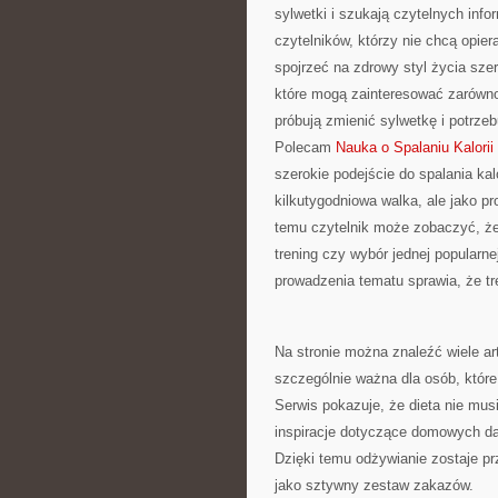
sylwetki i szukają czytelnych inf
czytelników, którzy nie chcą opier
spojrzeć na zdrowy styl życia sze
które mogą zainteresować zarówno
próbują zmienić sylwetkę i potrze
Polecam
Nauka o Spalaniu Kalorii
szerokie podejście do spalania kal
kilkutygodniowa walka, ale jako 
temu czytelnik może zobaczyć, że r
trening czy wybór jednej popularn
prowadzenia tematu sprawia, że tr
Na stronie można znaleźć wiele a
szczególnie ważna dla osób, które
Serwis pokazuje, że dieta nie mus
inspiracje dotyczące domowych da
Dzięki temu odżywianie zostaje pr
jako sztywny zestaw zakazów.