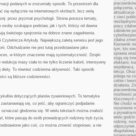
pracowników
ormacji podanych w zrozumiały sposób. To przestrzeń dla
połączenia, 
ać się wyłącznie na internetowych skrótach, lecz wolą
aktualizacje
z sieci publ
rzej: przez pryzmat psychologii. Strona porusza tematy,
niezbędnymi
 osoby szukające podstaw, jak i tych, którzy od dawna
pracy zdalne
zabraknie po
bują świeżego spojrzenia na dobrze znane zagadnienia.
cyberbezpie
zdalna zmien
i Czytelnicze Artykuły. Największą zaletą serwisu jest jego
Kierownik ni
orii. Odchudzanie nie jest tutaj przedstawiane jako
tym, kto sied
sprawia wraż
proces, w którym znaczenie mają systematyczność. Dzięki
stają się inn
edukcja masy ciała to nie tylko liczenie kalorii, intensywny
efektami, ko
współpracą. 
ej diety. To również codzienna aktywność. Taki sposób
lekcja. Okaz
polega na cią
eści są bliższe codzienności.
celów i two
działania. Z
pracowników 
możliwość pr
rtykułów dotyczących planów żywieniowych. To tematyka
kluczowych 
 zastanawiają się, co jeść, aby ograniczyć podjadanie.
Nie chodzi w
rozumienie 
i oznaczać głodzenia się. W wielu tekstach można znaleźć
a prywatnym.
wielu godzin
ń, które pasują do osób prowadzących rodzinny tryb życia.
rodzinę, roz
zedstawione jako coś, co można zmienić stopniowo, a nie
odpoczynek. 
długofalową 
rozwiązaniem