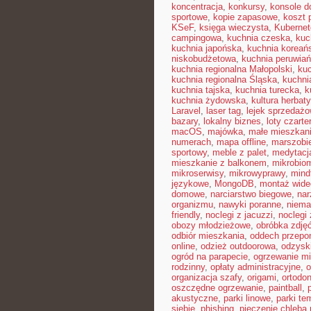
koncentracja
,
konkursy
,
konsole do
sportowe
,
kopie zapasowe
,
koszt 
KSeF
,
księga wieczysta
,
Kubernet
campingowa
,
kuchnia czeska
,
kuc
kuchnia japońska
,
kuchnia koreań
niskobudżetowa
,
kuchnia peruwia
kuchnia regionalna Małopolski
,
kuc
kuchnia regionalna Śląska
,
kuchni
kuchnia tajska
,
kuchnia turecka
,
k
kuchnia żydowska
,
kultura herbaty
Laravel
,
laser tag
,
lejek sprzedaż
bazary
,
lokalny biznes
,
loty czart
macOS
,
majówka
,
małe mieszkan
numerach
,
mapa offline
,
marszobi
sportowy
,
meble z palet
,
medytacj
mieszkanie z balkonem
,
mikrobiom
mikroserwisy
,
mikrowyprawy
,
mindf
językowe
,
MongoDB
,
montaż wide
domowe
,
narciarstwo biegowe
,
nar
organizmu
,
nawyki poranne
,
niema
friendly
,
noclegi z jacuzzi
,
noclegi
obozy młodzieżowe
,
obróbka zdję
odbiór mieszkania
,
oddech przepo
online
,
odzież outdoorowa
,
odzysk
ogród na parapecie
,
ogrzewanie mi
rodzinny
,
opłaty administracyjne
,
o
organizacja szafy
,
origami
,
ortodon
oszczędne ogrzewanie
,
paintball
,
akustyczne
,
parki linowe
,
parki te
siebie
,
phishing
,
pieczenie chleba