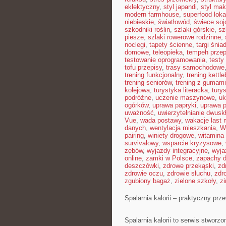
eklektyczny
,
styl japandi
,
styl ma
modern farmhouse
,
superfood loka
niebieskie
,
światłowód
,
świece so
szkodniki roślin
,
szlaki górskie
,
sz
piesze
,
szlaki rowerowe rodzinne
,
noclegi
,
tapety ścienne
,
targi śnia
domowe
,
teleopieka
,
tempeh przep
testowanie oprogramowania
,
testy
tofu przepisy
,
trasy samochodowe
trening funkcjonalny
,
trening kettle
trening seniorów
,
trening z gumami
kolejowa
,
turystyka literacka
,
tury
podróżne
,
uczenie maszynowe
,
uk
ogórków
,
uprawa papryki
,
uprawa 
uważność
,
uwierzytelnianie dwusk
Vue
,
wada postawy
,
wakacje last 
danych
,
wentylacja mieszkania
,
W
pairing
,
winiety drogowe
,
witamina
survivalowy
,
wsparcie kryzysowe
,
zębów
,
wyjazdy integracyjne
,
wyja
online
,
zamki w Polsce
,
zapachy 
deszczówki
,
zdrowe przekąski
,
zd
zdrowie oczu
,
zdrowie słuchu
,
zdr
zgubiony bagaż
,
zielone szkoły
,
z
Spalarnia kalorii – praktyczny prze
Spalarnia kalorii to serwis stwor