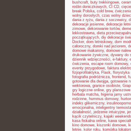
bushcraft
,
buty trekkingowe
,
ceram
roślin doniczkowych
,
CI CD
,
cięci
break Polska
,
cold brew
,
ćwiczeni
wolny dorosłych
,
czas wolny dziec
dania z ryżu
,
dania z soczewicy
,
d
dekoracje jesienne
,
dekoracje letn
zimowe
,
dekorowanie tortów
,
deme
lekkostrawna
,
dieta przeciwzapaln
początkujących
,
diy dekoracje św
Docker
,
dom letniskowy
,
dom mod
całoroczny
,
domki nad jeziorem
,
d
domowe makarony
,
domowe nalew
drukowanie żywiczne
,
dywany do 
dziennik wdzięczności
,
e-faktury
,
ćwiczenia
,
escape room domowy
,
eventy przygodowe
,
faktura elektr
fizjoprofilaktyka
,
Flask
,
florystyk
fotografia podróżnicza
,
frontend
,
f
gotowanie dla dwojga
,
gotowanie n
wektorowa
,
granice osobiste
,
Gra
gry logiczne online
,
gry planszowe
herbata matcha
,
higiena jamy ustn
rodzinne
,
hummus domowy
,
hurto
indeks glikemiczny
,
insulinooporn
emocjonalna
,
inteligentny termosta
działalność
,
jedzenie intuicyjne
,
je
kącik czytelniczy
,
kajaki weekend
kasa fiskalna online
,
kawa special
kino domowe
,
kiszonki domowe
,
k
letnie
,
kolor roku
,
komórka lokator