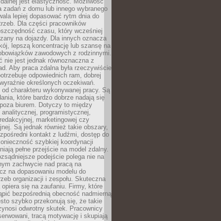
zdalnej jest elastyczność. Możliwość
 zadań z domu lub innego wybranego
ala lepiej dopasować rytm dnia do
trzeb. Dla części pracowników
oszczędność czasu, który wcześniej
czany na dojazdy. Dla innych oznacza
ój, lepszą koncentrację lub szansę na
obowiązków zawodowych z rodzinnymi.
 nie jest jednak równoznaczna z
d. Aby praca zdalna była rzeczywiście
otrzebuje odpowiednich ram, dobrej
i wyraźnie określonych oczekiwań.
y od charakteru wykonywanej pracy. Są
ania, które bardzo dobrze nadają się
i poza biurem. Dotyczy to między
 analitycznej, programistycznej,
 redakcyjnej, marketingowej czy
jnej. Są jednak również takie obszary,
zpośredni kontakt z ludźmi, dostęp do
konieczność szybkiej koordynacji
dniają pełne przejście na model zdalny.
ozsądniejsze podejście polega nie na
jnym zachwycie nad pracą na
lecz na dopasowaniu modelu do
rzeb organizacji i zespołu. Skuteczna
 opiera się na zaufaniu. Firmy, które
tąpić bezpośrednią obecność nadmierną
ęsto szybko przekonują się, że takie
zynosi odwrotny skutek. Pracownicy
serwowani, tracą motywację i skupiają