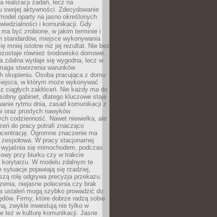
a realizacji zadań, lecz na
u swojej aktywności. Zdecydowanie
a model oparty na jasno określonych
wiedzialności i komunikacji. Gdy
ma być zrobione, w jakim terminie i
ch standardów, miejsce wykonywania
ię mniej istotne niż jej rezultat. Nie bez
ozostaje również środowisko domowe.
ca zdalna wydaje się wygodna, lecz w
maga stworzenia warunków
ch skupieniu. Osoba pracująca z domu
miejsca, w którym może wykonywać
z ciągłych zakłóceń. Nie każdy ma do
sobny gabinet, dlatego kluczowe staje
anie rytmu dnia, zasad komunikacji z
 oraz prostych nawyków
ch codzienność. Nawet niewielka, ale
rzeń do pracy potrafi znacząco
ncentrację. Ogromne znaczenie ma
 zespołowa. W pracy stacjonarnej
y wyjaśnia się mimochodem, podczas
mowy przy biurku czy w trakcie
a korytarzu. W modelu zdalnym te
 sytuacje pojawiają się rzadziej,
szą rolę odgrywa precyzja przekazu.
enia, niejasne polecenia czy brak
ia ustaleń mogą szybko prowadzić do
błędów. Firmy, które dobrze radzą sobie
ną, zwykle inwestują nie tylko w
le też w kulturę komunikacji. Jasne