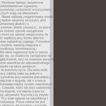
. Służbowe laptopy, bezpieczne
wieloskładnikowe logowanie,
 systemów i ostrożność w korzystaniu
icznych stają się elementami
. Nawet najlepiej zorganizowany model
j będzie narażony na ryzyko, jeśli
dstawowej dbałości o
czeństwo. Warto zauważyć, że praca
ia również sposób zarządzania.
e może już opierać swojej oceny na
zi najdłużej przy biurku albo kto
enie najbardziej zajętego. Potrzebne
e kryteria, bardziej związane z
munikacją, terminowością i
Dla wielu organizacji była to ważna
ało się, że skuteczne zarządzanie nie
głej kontroli, lecz na stawianiu jasnych
rzeniu warunków do odpowiedzialnego
mieniło się także podejście
do komfortu życia. Dla wielu osób
acy zdalnej stała się jednym z
czynników przy wyborze pracodawcy.
yłącznie o wygodę, ale o szersze
równowagi między życiem zawodowym
 Człowiek, który nie traci codziennie
 na dojazdy, ma więcej czasu na
wój, aktywność fizyczną czy zwykły
To z kolei wpływa na satysfakcję i
motywację. Praca zdalna nie jest
 idealnym dla każdego i w każdej