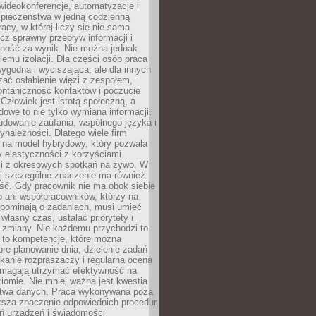
ideokonferencje, automatyzacje i
pieczeństwa w jedną codzienną
racy, w której liczy się nie sama
cz sprawny przepływ informacji i
lność za wynik. Nie można jednak
lemu izolacji. Dla części osób praca
wygodna i wyciszająca, ale dla innych
ać osłabienie więzi z zespołem,
ontaniczność kontaktów i poczucie
Człowiek jest istotą społeczną, a
dowe to nie tylko wymiana informacji,
udowanie zaufania, wspólnego języka i
ynależności. Dlatego wiele firm
 na model hybrydowy, który pozwala
y elastyczności z korzyściami
i z okresowych spotkań na żywo. W
ej szczególne znaczenie ma również
ść. Gdy pracownik nie ma obok siebie
 ani współpracowników, którzy na
ypominają o zadaniach, musi umieć
własny czas, ustalać priorytety i
 zmiany. Nie każdemu przychodzi to
ą to kompetencje, które można
bre planowanie dnia, dzielenie zadań
ikanie rozpraszaczy i regularna ocena
magają utrzymać efektywność na
omie. Nie mniej ważna jest kwestia
twa danych. Praca wykonywana poza
ksza znaczenie odpowiednich procedur,
ń urządzeń i świadomości