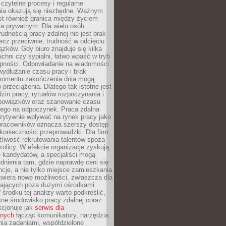
czytelne procesy i regularne
a okazują się niezbędne. Ważnym
st również granica między życiem
 prywatnym. Dla wielu osób
rudnością pracy zdalnej nie jest brak
lecz przeciwnie, trudność w odcięciu
ązków. Gdy biuro znajduje się kilka
chni czy sypialni, łatwo wpaść w tryb
tępności. Odpowiadanie na wiadomości
ydłużanie czasu pracy i brak
omentu zakończenia dnia mogą
 przeciążenia. Dlatego tak istotne jest
dzin pracy, rytuałów rozpoczynania i
bowiązków oraz szanowanie czasu
ego na odpoczynek. Praca zdalna
zytywnie wpływać na rynek pracy jako
 pracowników oznacza szerszy dostęp
 konieczności przeprowadzki. Dla firm
liwość rekrutowania talentów spoza
okolicy. W efekcie organizacje zyskują
 kandydatów, a specjaliści mogą
dnienia tam, gdzie naprawdę ceni się
cje, a nie tylko miejsce zamieszkania.
twiera nowe możliwości, zwłaszcza dla
ających poza dużymi ośrodkami
 środku tej analizy warto podkreślić,
ne środowisko pracy zdalnej coraz
kcjonuje jak
serwis dla
nych
łącząc komunikatory, narzędzia
ia zadaniami, współdzielone