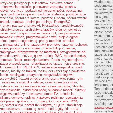
wiadomości, 
orczyków
,
pielęgnacja sukulentów
,
pierwsza pomoc
podsumowani
,
planowanie posiłków
,
planowanie zakupów
,
pleśń w
aspektem je
pobyty lecznicze
,
podatek od nieruchomości
,
podcasting
,
zawodowym a
yjne
,
podróże kamperem
,
podróże poślubne
,
podróże poza
największą t
róże solo
,
podróże z kotem
,
podróże z psem
,
podróżowanie
dyscypliny, 
orządki domowe
,
posiłki po treningu
,
PostgreSQL
,
się od obowi
ę
,
prawa pasażera
,
prawo AI
,
PrestaShop
,
produktywność
kroków od ku
rofilaktyka serca
,
profilaktyka urazów
,
próg rentowności
,
ciągłej dos
wanie Java
,
programowanie JavaScript
,
programowanie
wieczorem, w
amowanie Python
,
programowanie Swift
,
projekt ogrodu
wyraźnego m
rakcji
,
prompt engineering
,
promy morskie
,
protokół
prowadzić do
e
,
prywatność online
,
przeprawy promowe
,
przerwy ruchowe
,
ustalenie go
ocowe
,
przetwory warzywne
,
przewodnik po mieście
,
kończenia o
kempingowa
,
przygotowanie do maratonu
,
przygotowanie do
przeznaczon
ychodietetyka
,
puzzle
,
quizy
,
rafting
,
RAG
,
ramen domowy
,
może też po
i domowe
,
React
,
recenzje kawiarni
,
Redis
,
regeneracja po
całość. Dla
litacja ortopedyczna
,
rehabilitacja po urazie
,
rejsy rzeczne
,
do ofert bez
i
,
research UX
,
REST API
,
restauracje wegańskie
,
road
oznacza moż
iolubne
,
rośliny na balkon
,
rośliny oczyszczające powietrze
,
najbliższej 
iczne
,
rozciąganie statyczne
,
rozgrzewka biegowa
,
większą pulę
eczywistość
,
rozwój emocjonalny
,
rutyna wieczorna
,
rytm
szukać zatru
,
sanatoria
,
sąsiedzkie relacje
,
savoir-vivre przy stole
,
ich kompeten
portowca
,
sezonowe owoce
,
sezonowe warzywa
,
Shopify
,
Ten model o
eny regionalne
,
skład produktów
,
składanie modeli
,
skrypty
osób mieszk
 węglowy podróży
,
slow travel
,
smart TV
,
śniadania
miejskimi. W
piżarnia domowa
,
spływy kajakowe rodzinne
,
spółdzielnia
że nowoczes
ółka jawna
,
spółka z o.o.
,
Spring Boot
,
sprzedaż B2B
,
częściej fun
ia
,
sprzęt audio
,
sprzęt trekkingowy
,
SQLite
,
stabilizacja
,
zaawansowa
 zachowawcza
,
streaming
,
street food azjatycki
,
strefa
do zarządzan
y danych
,
studio domowe
,
styl art deco
,
styl coastal
,
styl