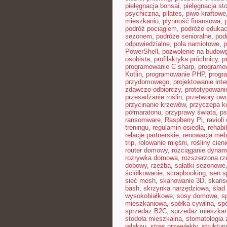
pielęgnacja bonsai
,
pielęgnacja st
psychiczna
,
pilates
,
piwo kraftowe
mieszkaniu
,
płynność finansowa
,
podróż pociągiem
,
podróże edukac
sezonem
,
podróże senioralne
,
pod
odpowiedzialne
,
pola namiotowe
,
p
PowerShell
,
pozwolenie na budow
osobista
,
profilaktyka próchnicy
,
p
programowanie C sharp
,
programo
Kotlin
,
programowanie PHP
,
progr
przydomowego
,
projektowanie inte
zdawczo-odbiorczy
,
prototypowani
przesadzanie roślin
,
przetwory ow
przycinanie krzewów
,
przyczepa 
półmaratonu
,
przyprawy świata
,
ps
ransomware
,
Raspberry Pi
,
raviol
treningu
,
regulamin osiedla
,
rehabi
relacje partnerskie
,
renowacja mebl
trip
,
rolowanie mięśni
,
rośliny cien
router domowy
,
rozciąganie dynam
rozrywka domowa
,
rozszerzona rz
dobowy
,
rzeźba
,
sałatki sezonowe
ściółkowanie
,
scrapbooking
,
sen s
sieć mesh
,
skanowanie 3D
,
skans
bash
,
skrzynka narzędziowa
,
ślad
wysokobiałkowe
,
sosy domowe
,
s
mieszkaniowa
,
spółka cywilna
,
sp
sprzedaż B2C
,
sprzedaż mieszkan
stodoła mieszkalna
,
stomatologia
relaksu
,
stres przewlekły
,
struktur