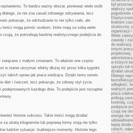
był przezna
nastawieniu. To bardzo ważny obszar, ponieważ wiele osób
większy spok
ą dlatego, że nie zna zasad zdrowego odżywiania, lecz
pogodzenie 
Elastyczność
erwis pokazuje, że odchudzanie to nie tylko ciało, ale
brakiem zasa
skuteczna, p
pu treści mogą pomóc osobom, które mają za sobą wiele
organizacji 
bo czują, że potrzebują bardziej realistycznego podejścia do
Wiele zależ
zawody i zad
do realizacj
innymi pracy
projektowej,
administracy
ty związane z małymi zmianami. To właśnie one często
w których be
sprzętu lub 
t w stanie utrzymać efekty dłużej niż przez kilka tygodni.
działań utru
czyć takich spraw jak praca siedząca. Dzięki temu serwis
Dlatego najr
bezrefleksy
e diet i ćwiczeń, lecz pokazuje, że zdrowy styl życia
odległość, 
realnych pot
ji podejmowanych każdego dnia. To podejście jest rozsądne
praca zdalna
emiany.
próbują zas
kontrolą, cz
podejście pr
czują się ob
wnież historie sukcesu. Takie treści mogą działać
energię nie n
udowadniani
 za utratą kilogramów lub poprawą formy stoją nie tylko
lepiej dział
celach, odpo
tne ludzkie sytuacje: trudniejsze momenty. Historie tego