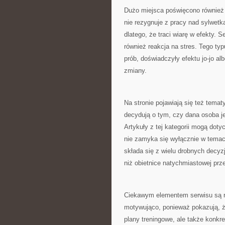
Dużo miejsca poświęcono również 
nie rezygnuje z pracy nad sylwetk
dlatego, że traci wiarę w efekty. S
również reakcja na stres. Tego ty
prób, doświadczyły efektu jo-jo al
zmiany.
Na stronie pojawiają się też tema
decydują o tym, czy dana osoba jes
Artykuły z tej kategorii mogą doty
nie zamyka się wyłącznie w temaci
składa się z wielu drobnych decyz
niż obietnice natychmiastowej prz
Ciekawym elementem serwisu są ró
motywująco, ponieważ pokazują, że
plany treningowe, ale także konkre