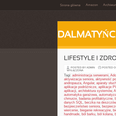
Amazon
Archiwu
Strona główna
DALMATYŃC
LIFESTYLE I ZD
POSTED BY ADMIN
POSTED ON
WYŁĄCZONA
Tagi:
administracja serwerami
,
Ad
aktywizacja seniora
,
aktywność po
andropauza
,
Angular
,
aparaty słuc
aplikacje podróżnicze
,
aplikacje 
aplikacji
,
architektura systemów
,
A
automatyka garażowa
,
automatyza
chmurze
,
badania profilaktyczne
,
danych SQL
,
beczka na deszczó
bezpieczeństwo seniora
,
bezpiecz
wiercenie
,
bieganie rekreacyjne
,
bi
handmade
,
ból barku
,
ból kolana
,