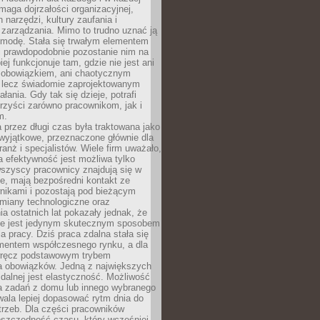
maga dojrzałości organizacyjnej,
 narzędzi, kultury zaufania i
zarządzania. Mimo to trudno uznać ją
 modę. Stała się trwałym elementem
i prawdopodobnie pozostanie nim na
iej funkcjonuje tam, gdzie nie jest ani
obowiązkiem, ani chaotycznym
, lecz świadomie zaprojektowanym
łania. Gdy tak się dzieje, potrafi
rzyści zarówno pracownikom, jak i
m.
 przez długi czas była traktowana jako
wyjątkowe, przeznaczone głównie dla
anż i specjalistów. Wiele firm uważało,
 efektywność jest możliwa tylko
wszyscy pracownicy znajdują się w
e, mają bezpośredni kontakt ze
nikami i pozostają pod bieżącym
miany technologiczne oraz
a ostatnich lat pokazały jednak, że
nie jest jedynym skutecznym sposobem
a pracy. Dziś praca zdalna stała się
entem współczesnego rynku, a dla
wręcz podstawowym trybem
 obowiązków. Jedną z największych
zdalnej jest elastyczność. Możliwość
 zadań z domu lub innego wybranego
ala lepiej dopasować rytm dnia do
trzeb. Dla części pracowników
oszczędność czasu, który wcześniej