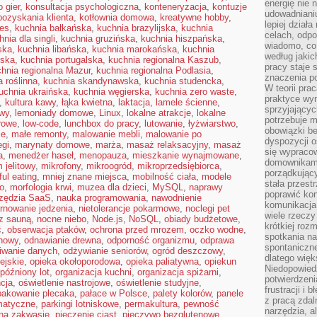
energię nie n
 gier
,
konsultacja psychologiczna
,
konteneryzacja
,
kontuzje
udowadniani
pozyskania klienta
,
kotłownia domowa
,
kreatywne hobby
,
lepiej dział
es
,
kuchnia bałkańska
,
kuchnia brazylijska
,
kuchnia
celach, odpo
hnia dla singli
,
kuchnia gruzińska
,
kuchnia hiszpańska
,
wiadomo, co 
ska
,
kuchnia libańska
,
kuchnia marokańska
,
kuchnia
według jaki
ńska
,
kuchnia portugalska
,
kuchnia regionalna Kaszub
,
pracy staje s
hnia regionalna Mazur
,
kuchnia regionalna Podlasia
,
znaczenia p
a roślinna
,
kuchnia skandynawska
,
kuchnia studencka
,
W teorii pra
uchnia ukraińska
,
kuchnia węgierska
,
kuchnia zero waste
,
praktyce wy
,
kultura kawy
,
łąka kwietna
,
laktacja
,
lamele ścienne
,
sprzyjający
owy
,
lemoniady domowe
,
Linux
,
lokalne atrakcje
,
lokalne
potrzebuje 
erowe
,
low-code
,
lunchbox do pracy
,
lutowanie
,
łyżwiarstwo
,
obowiązki be
ie
,
małe remonty
,
malowanie mebli
,
malowanie po
dyspozycji o
egi
,
marynaty domowe
,
marża
,
masaż relaksacyjny
,
masaż
się wypracow
a
,
menedżer haseł
,
menopauza
,
mieszkanie wynajmowane
,
domownikami
 jelitowy
,
mikrofony
,
mikroogród
,
mikroprzedsiębiorca
,
porządkujący
ul eating
,
mniej znane miejsca
,
mobilność ciała
,
modele
stała przest
o
,
morfologia krwi
,
muzea dla dzieci
,
MySQL
,
naprawy
poprawić ko
zędzia SaaS
,
nauka programowania
,
nawodnienie
komunikacja
rnowanie jedzenia
,
nietolerancje pokarmowe
,
noclegi pet
wiele rzecz
 z sauną
,
nocne niebo
,
Node.js
,
NoSQL
,
obiady budżetowe
,
krótkiej roz
ć
,
obserwacja ptaków
,
ochrona przed mrozem
,
oczko wodne
,
spotkania n
nowy
,
odnawianie drewna
,
odporność organizmu
,
odprawa
spontaniczne
iwanie danych
,
odżywianie seniorów
,
ogród deszczowy
,
dlatego więk
ejskie
,
opieka okołoporodowa
,
opieka paliatywna
,
opiekun
Niedopowiedz
późniony lot
,
organizacja kuchni
,
organizacja spiżarni
,
potwierdzen
cja
,
oświetlenie nastrojowe
,
oświetlenie studyjne
,
frustracji i 
pakowanie plecaka
,
pałace w Polsce
,
palety kolorów
,
panele
z pracą zdal
matyczne
,
parkingi lotniskowe
,
permakultura
,
pewność
narzędzia, a
 na zakwasie
,
pieczenie ciast
,
pieczywo bezglutenowe
,