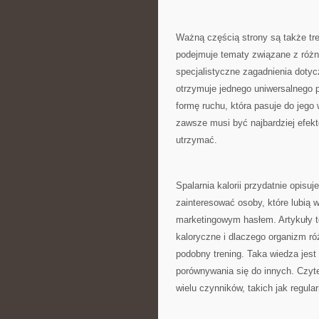
Ważną częścią strony są także tr
podejmuje tematy związane z różny
specjalistyczne zagadnienia dotyc
otrzymuje jednego uniwersalnego 
formę ruchu, która pasuje do jego
zawsze musi być najbardziej efek
utrzymać.
Spalarnia kalorii przydatnie opis
zainteresować osoby, które lubią w
marketingowym hasłem. Artykuły t
kaloryczne i dlaczego organizm r
podobny trening. Taka wiedza jes
porównywania się do innych. Czyt
wielu czynników, takich jak regula