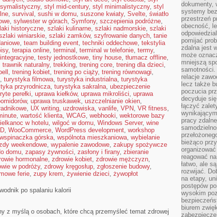
dokumenty, w
ksymalistyczny
,
styl mid-century
,
styl minimalistyczny
,
styl
systemy bez
lne
,
survival
,
sushi w domu
,
suszone kwiaty
,
Svelte
,
światło
przestrzeń p
jowe
,
sylwester w górach
,
Symfony
,
szczepienia podróżne
,
obecność, le
laki historyczne
,
szlaki kulinarne
,
szlaki nadmorskie
,
szlaki
odpowiedzia
szlaki winiarskie
,
szlaki zamków
,
szyfrowanie danych
,
tanie
pomijać prob
daniowe
,
team building event
,
techniki oddechowe
,
tekstylia
zdalna jest 
isy
,
terapia online
,
terminal
,
terminal w telefonie
,
termy
,
może oznacz
 integracyjne
,
testy jednostkowe
,
tiny house
,
tłumacz offline
,
mniejszą sp
,
trawnik naturalny
,
trekking
,
trening core
,
trening dla dzieci
,
samotności. 
bell
,
trening kobiet
,
trening po ciąży
,
trening równowagi
,
relacje zawo
,
turystyka filmowa
,
turystyka industrialna
,
turystyka
lecz także b
styka przyrodnicza
,
turystyka sakralna
,
ubezpieczenie
poczucia prz
ryte perełki
,
uprawa kiełków
,
uprawa mikroliści
,
uprawa
decyduje się
pomidorów
,
uprawa truskawek
,
uszczelnianie okien
,
łączyć zalet
ładnikowe
,
UX writing
,
uzdrowiska
,
vanlife
,
VPN
,
VR fitness
,
wynikającym
minute
,
wartość klienta
,
WCAG
,
webhooki
,
wektorowe bazy
pracy zdaln
ielkanoc w hotelu
,
wilgoć w domu
,
Windows Server
,
wine
samodzielno
 D
,
WooCommerce
,
WordPress development
,
workshop
przełożonego
wspinaczka górska
,
wspólnota mieszkaniowa
,
wybielanie
bieżąco prz
zdy weekendowe
,
wypalenie zawodowe
,
zakupy spożywcze
organizować 
do domu
,
zapasy żywności
,
zasłony i firany
,
zbieranie
reagować na
rowie hormonalne
,
zdrowie kobiet
,
zdrowie mężczyzn
,
łatwo, ale s
owie w podróży
,
zdrowy kręgosłup
,
zgłoszenie budowy
,
rozwijać. Do
imowe ferie
,
zupy krem
,
żywienie dzieci
,
żywopłot
na etapy, un
postępów po
wodnik po spalaniu kalorii
wysokim pozi
bezpieczeńs
biurem zwię
zony z myślą o osobach, które chcą przemyśleć temat zdrowej
zabezpiecze