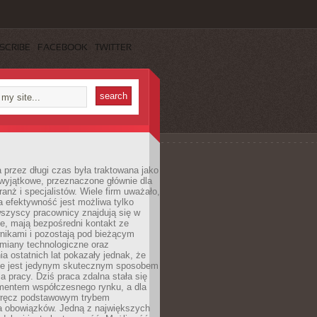
SCRIBE
FACEBOOK
TWITTER
 przez długi czas była traktowana jako
wyjątkowe, przeznaczone głównie dla
anż i specjalistów. Wiele firm uważało,
 efektywność jest możliwa tylko
wszyscy pracownicy znajdują się w
e, mają bezpośredni kontakt ze
nikami i pozostają pod bieżącym
miany technologiczne oraz
a ostatnich lat pokazały jednak, że
nie jest jedynym skutecznym sposobem
a pracy. Dziś praca zdalna stała się
entem współczesnego rynku, a dla
wręcz podstawowym trybem
 obowiązków. Jedną z największych