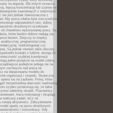
czany na dojazdy. Dla innych oznacza
ój, lepszą koncentrację lub szansę na
obowiązków zawodowych z rodzinnymi.
 nie jest jednak równoznaczna z
d. Aby praca zdalna była rzeczywiście
otrzebuje odpowiednich ram, dobrej
i wyraźnie określonych oczekiwań.
y od charakteru wykonywanej pracy. Są
ania, które bardzo dobrze nadają się
i poza biurem. Dotyczy to między
 analitycznej, programistycznej,
 redakcyjnej, marketingowej czy
jnej. Są jednak również takie obszary,
zpośredni kontakt z ludźmi, dostęp do
konieczność szybkiej koordynacji
dniają pełne przejście na model zdalny.
ozsądniejsze podejście polega nie na
jnym zachwycie nad pracą na
lecz na dopasowaniu modelu do
rzeb organizacji i zespołu. Skuteczna
 opiera się na zaufaniu. Firmy, które
tąpić bezpośrednią obecność nadmierną
ęsto szybko przekonują się, że takie
zynosi odwrotny skutek. Pracownicy
serwowani, tracą motywację i skupiają
a realizacji zadań, lecz na
u swojej aktywności. Zdecydowanie
a model oparty na jasno określonych
wiedzialności i komunikacji. Gdy