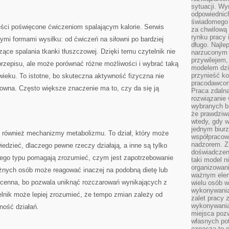
sytuacji. Wy
odpowiednich
świadomego 
eści poświęcone ćwiczeniom spalającym kalorie. Serwis
za chwilową
rynku pracy 
mi formami wysiłku: od ćwiczeń na siłowni po bardziej
długo. Najlep
zące spalania tkanki tłuszczowej. Dzięki temu czytelnik nie
narzuconym 
przywilejem
przepisu, ale może porównać różne możliwości i wybrać taką
modelem dzia
przynieść ko
 wieku. To istotne, bo skuteczna aktywność fizyczna nie
pracodawco
towna. Często większe znaczenie ma to, czy da się ją
Praca zdalna
rozwiązanie 
wybranych br
że prawdziwa
wtedy, gdy 
jednym biurz
uje również mechanizmy metabolizmu. To dział, który może
współpracow
nadzorem. Z
iedzieć, dlaczego pewne rzeczy działają, a inne są tylko
doświadczeni
ego typu pomagają zrozumieć, czym jest zapotrzebowanie
taki model 
organizowani
óżnych osób może reagować inaczej na podobną dietę lub
ważnym elem
t cenna, bo pozwala uniknąć rozczarowań wynikających z
wielu osób 
wykonywania
elnik może lepiej zrozumieć, że tempo zmian zależy od
zalet pracy 
wykonywania
rność działań.
miejsca pozw
własnych po
oznacza to 