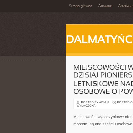
Amazon
Archiwu
Strona główna
DALMATYŃC
MIEJSCOWOŚCI 
DZISIAJ PIONIE
LETNISKOWE NAD
OSOBOWE O POW
POSTED BY ADMIN
POSTED ON 
WYŁĄCZONA
Miejscowości wypoczynkowe oferuj
morzem, są one sześciu osobowe 