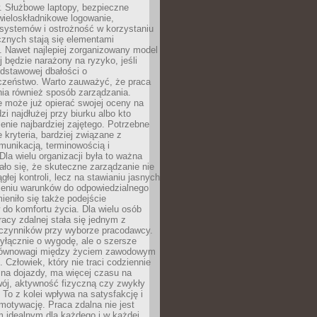
. Służbowe laptopy, bezpieczne
wieloskładnikowe logowanie,
 systemów i ostrożność w korzystaniu
icznych stają się elementami
. Nawet najlepiej zorganizowany model
j będzie narażony na ryzyko, jeśli
dstawowej dbałości o
czeństwo. Warto zauważyć, że praca
ia również sposób zarządzania.
e może już opierać swojej oceny na
zi najdłużej przy biurku albo kto
enie najbardziej zajętego. Potrzebne
e kryteria, bardziej związane z
munikacją, terminowością i
Dla wielu organizacji była to ważna
ało się, że skuteczne zarządzanie nie
głej kontroli, lecz na stawianiu jasnych
rzeniu warunków do odpowiedzialnego
mieniło się także podejście
do komfortu życia. Dla wielu osób
acy zdalnej stała się jednym z
czynników przy wyborze pracodawcy.
yłącznie o wygodę, ale o szersze
równowagi między życiem zawodowym
 Człowiek, który nie traci codziennie
 na dojazdy, ma więcej czasu na
wój, aktywność fizyczną czy zwykły
To z kolei wpływa na satysfakcję i
motywację. Praca zdalna nie jest
 idealnym dla każdego i w każdej