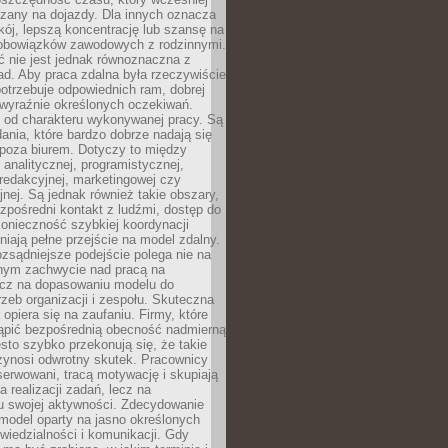
czany na dojazdy. Dla innych oznacza
ój, lepszą koncentrację lub szansę na
obowiązków zawodowych z rodzinnymi.
 nie jest jednak równoznaczna z
d. Aby praca zdalna była rzeczywiście
otrzebuje odpowiednich ram, dobrej
i wyraźnie określonych oczekiwań.
y od charakteru wykonywanej pracy. Są
ania, które bardzo dobrze nadają się
i poza biurem. Dotyczy to między
 analitycznej, programistycznej,
 redakcyjnej, marketingowej czy
jnej. Są jednak również takie obszary,
zpośredni kontakt z ludźmi, dostęp do
konieczność szybkiej koordynacji
dniają pełne przejście na model zdalny.
ozsądniejsze podejście polega nie na
jnym zachwycie nad pracą na
lecz na dopasowaniu modelu do
rzeb organizacji i zespołu. Skuteczna
 opiera się na zaufaniu. Firmy, które
tąpić bezpośrednią obecność nadmierną
ęsto szybko przekonują się, że takie
zynosi odwrotny skutek. Pracownicy
serwowani, tracą motywację i skupiają
a realizacji zadań, lecz na
u swojej aktywności. Zdecydowanie
a model oparty na jasno określonych
wiedzialności i komunikacji. Gdy