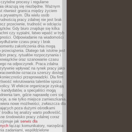
czytelne procesy i regularne
a okazują się niezbędne. Ważnym
st również granica między życiem
 prywatnym. Dla wielu osób
rudnością pracy zdalnej nie jest brak
lecz przeciwnie, trudność w odcięciu
ązków. Gdy biuro znajduje się kilka
chni czy sypialni, łatwo wpaść w tryb
tępności. Odpowiadanie na wiadomości
ydłużanie czasu pracy i brak
omentu zakończenia dnia mogą
 przeciążenia. Dlatego tak istotne jest
dzin pracy, rytuałów rozpoczynania i
bowiązków oraz szanowanie czasu
ego na odpoczynek. Praca zdalna
zytywnie wpływać na rynek pracy jako
 pracowników oznacza szerszy dostęp
 konieczności przeprowadzki. Dla firm
liwość rekrutowania talentów spoza
okolicy. W efekcie organizacje zyskują
 kandydatów, a specjaliści mogą
dnienia tam, gdzie naprawdę ceni się
cje, a nie tylko miejsce zamieszkania.
twiera nowe możliwości, zwłaszcza dla
ających poza dużymi ośrodkami
 środku tej analizy warto podkreślić,
ne środowisko pracy zdalnej coraz
kcjonuje jak
serwis dla
nych
łącząc komunikatory, narzędzia
ia zadaniami, współdzielone