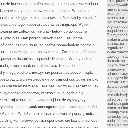
zalet pracy 
SĄ
j ludzie korzystają z profesjonalnych usług wypożyczalni aut
wykonywania
ONE
SZEŚCIU
miejsca pozw
dkiem wakacyjnego przewozu jest samolot. W efekcie
OSOBOWE
własnych po
O
dnaleźć w odległym zakamarku świata. Należałoby zwiedzić
POWIERZCHNI
oznacza to 
był przezna
elowe, a do tego niebezużyteczna jest migracja. Wybór
większy spok
pogodzenie 
owania się zależy od wielu atrybutów, co uwidocznia
Elastyczność
ę ilość oraz wiek podróżujących osób. Jeśli grupa
brakiem zasa
skuteczna, p
pięć osób, szansa na to, że podróż samochodem będzie o
organizacji 
portu publicznego, jest pokaźniejsza. Zwłaszcza jeśli będą
Wiele zależ
zawody i zad
e uprawnień do zniżek – sprawdź Dobrucki. W przypadku
do realizacj
innymi pracy
trochę o wiele bardziej złożona oraz trudna do
projektowej,
echy mogą prędko zmęczyć się podróżą autobusem bądź
administracy
w których be
postojów. Z tych względów wybór samochodu zdaje się być
sprzętu lub 
zapraszamy na więcej,. Nie bez wydźwięku jest też to, jaki
działań utru
Dlatego najr
yć wycieczka objazdowa, w czasie jakiej będzie się
bezrefleksy
odległość, 
cjami krajoznawczymi, wygodniej będzie wypożyczyć
realnych pot
zykład w czasie zwiedzania ogromnej metropolii samochód
praca zdalna
próbują zas
ożytkiem. W dużych miastach, z rozwiniętą siecią metra,
kontrolą, cz
stu bardziej komfortowo jest transportować się bez samochodu
podejście pr
czują się ob
ternatywą, jeśli do pokonania się niewielkie odległości, jest