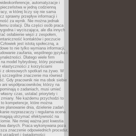
ideokonferencje, automatyzacje i
pieczeństwa w jedną codzienną
racy, w której liczy się nie sama
cz sprawny przepływ informacji i
lność za wynik. Nie można jednak
lemu izolacji. Dla części osób praca
wygodna i wyciszająca, ale dla innych
ać osłabienie więzi z zespołem,
ontaniczność kontaktów i poczucie
Człowiek jest istotą społeczną, a
dowe to nie tylko wymiana informacji,
udowanie zaufania, wspólnego języka i
ynależności. Dlatego wiele firm
 na model hybrydowy, który pozwala
y elastyczności z korzyściami
i z okresowych spotkań na żywo. W
ej szczególne znaczenie ma również
ść. Gdy pracownik nie ma obok siebie
 ani współpracowników, którzy na
ypominają o zadaniach, musi umieć
własny czas, ustalać priorytety i
 zmiany. Nie każdemu przychodzi to
ą to kompetencje, które można
bre planowanie dnia, dzielenie zadań
ikanie rozpraszaczy i regularna ocena
magają utrzymać efektywność na
omie. Nie mniej ważna jest kwestia
twa danych. Praca wykonywana poza
ksza znaczenie odpowiednich procedur,
ń urządzeń i świadomości