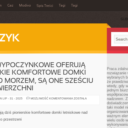
m
Gaz
Modivo
Tagi
Tagi
Spis Treści
SUB
ZYK
WYPOCZYNKOWE OFERUJĄ
Praca zdalna
RSKIE KOMFORTOWE DOMKI
rozwiązanie 
wybranych br
 MORZEM, SĄ ONE SZEŚCIU
że prawdziwa
wtedy, gdy 
IERZCHNI
jednym biurz
współpracow
MIEJSCOWOŚCI
nadzorem. Z
LIP - 31 - 2025
MOŻLIWOŚĆ KOMENTOWANIA
ZOSTAŁA
WYPOCZYNKOWE
doświadczeni
OFERUJĄ
taki model 
DZISIAJ
PIONIERSKIE
organizowani
ą dziś pionierskie komfortowe domki letniskowe nad
KOMFORTOWE
ważnym elem
DOMKI
o przestrzeni
wielu osób 
LETNISKOWE
NAD
wykonywania
MORZEM,