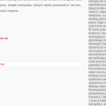
energię nie n
udowadniani
nięcie, środek transportu, którym wolno przemieścić się tam,
lepiej dział
zność miejska.
celach, odpo
wiadomo, co 
według jaki
pracy staje s
znaczenia p
W teorii pra
praktyce wy
sprzyjający
nbek.de
potrzebuje 
obowiązki be
dyspozycji o
się wypracow
domownikami
porządkujący
stała przest
TRZ
poprawić ko
komunikacja
wiele rzecz
krótkiej roz
spotkania n
spontaniczne
dlatego więk
Niedopowiedz
potwierdzen
frustracji i 
z pracą zdal
narzędzia, a