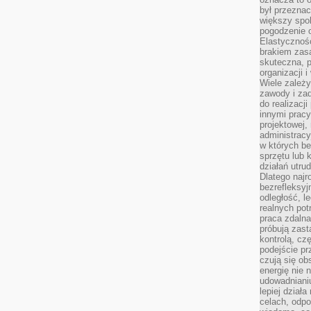
był przezna
większy spok
pogodzenie 
Elastyczność
brakiem zasa
skuteczna, p
organizacji 
Wiele zależ
zawody i zad
do realizacj
innymi pracy
projektowej,
administracy
w których be
sprzętu lub 
działań utru
Dlatego najr
bezrefleksy
odległość, 
realnych pot
praca zdalna
próbują zas
kontrolą, cz
podejście pr
czują się ob
energię nie n
udowadniani
lepiej dział
celach, odpo