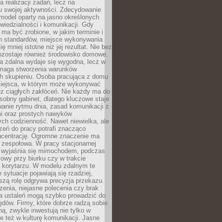
a realizacji zadań, lecz na
u swojej aktywności. Zdecydowanie
a model oparty na jasno określonych
wiedzialności i komunikacji. Gdy
ma być zrobione, w jakim terminie i
ch standardów, miejsce wykonywania
ię mniej istotne niż jej rezultat. Nie bez
ozostaje również środowisko domowe.
ca zdalna wydaje się wygodna, lecz w
maga stworzenia warunków
ch skupieniu. Osoba pracująca z domu
miejsca, w którym może wykonywać
z ciągłych zakłóceń. Nie każdy ma do
sobny gabinet, dlatego kluczowe staje
anie rytmu dnia, zasad komunikacji z
 oraz prostych nawyków
ch codzienność. Nawet niewielka, ale
rzeń do pracy potrafi znacząco
ncentrację. Ogromne znaczenie ma
 zespołowa. W pracy stacjonarnej
y wyjaśnia się mimochodem, podczas
mowy przy biurku czy w trakcie
a korytarzu. W modelu zdalnym te
 sytuacje pojawiają się rzadziej,
szą rolę odgrywa precyzja przekazu.
enia, niejasne polecenia czy brak
ia ustaleń mogą szybko prowadzić do
błędów. Firmy, które dobrze radzą sobie
ną, zwykle inwestują nie tylko w
le też w kulturę komunikacji. Jasne