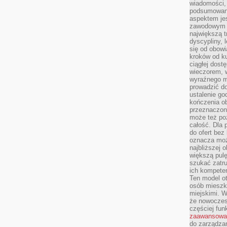
wiadomości, 
podsumowani
aspektem je
zawodowym a
największą t
dyscypliny, 
się od obowi
kroków od ku
ciągłej dos
wieczorem, w
wyraźnego m
prowadzić do
ustalenie go
kończenia o
przeznaczon
może też po
całość. Dla
do ofert bez
oznacza moż
najbliższej 
większą pulę
szukać zatru
ich kompeten
Ten model o
osób mieszk
miejskimi. W
że nowoczes
częściej fun
zaawansowa
do zarządzan