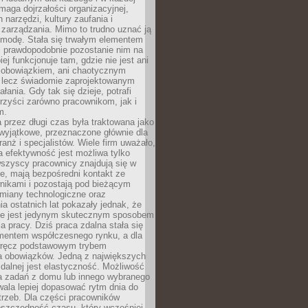
maga dojrzałości organizacyjnej,
 narzędzi, kultury zaufania i
zarządzania. Mimo to trudno uznać ją
 modę. Stała się trwałym elementem
i prawdopodobnie pozostanie nim na
iej funkcjonuje tam, gdzie nie jest ani
obowiązkiem, ani chaotycznym
, lecz świadomie zaprojektowanym
łania. Gdy tak się dzieje, potrafi
rzyści zarówno pracownikom, jak i
m.
 przez długi czas była traktowana jako
wyjątkowe, przeznaczone głównie dla
anż i specjalistów. Wiele firm uważało,
 efektywność jest możliwa tylko
wszyscy pracownicy znajdują się w
e, mają bezpośredni kontakt ze
nikami i pozostają pod bieżącym
miany technologiczne oraz
a ostatnich lat pokazały jednak, że
nie jest jedynym skutecznym sposobem
a pracy. Dziś praca zdalna stała się
entem współczesnego rynku, a dla
wręcz podstawowym trybem
 obowiązków. Jedną z największych
zdalnej jest elastyczność. Możliwość
 zadań z domu lub innego wybranego
ala lepiej dopasować rytm dnia do
trzeb. Dla części pracowników
oszczędność czasu, który wcześniej