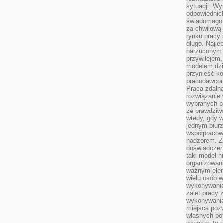
sytuacji. Wy
odpowiednich
świadomego 
za chwilową
rynku pracy 
długo. Najlep
narzuconym 
przywilejem
modelem dzia
przynieść ko
pracodawco
Praca zdalna
rozwiązanie 
wybranych br
że prawdziwa
wtedy, gdy 
jednym biurz
współpracow
nadzorem. Z
doświadczeni
taki model 
organizowani
ważnym elem
wielu osób 
wykonywania
zalet pracy 
wykonywania
miejsca pozw
własnych po
oznacza to 