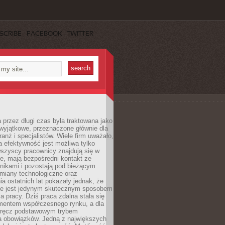
SCRIBE
FACEBOOK
TWITTER
 przez długi czas była traktowana jako
wyjątkowe, przeznaczone głównie dla
anż i specjalistów. Wiele firm uważało,
 efektywność jest możliwa tylko
wszyscy pracownicy znajdują się w
e, mają bezpośredni kontakt ze
nikami i pozostają pod bieżącym
miany technologiczne oraz
a ostatnich lat pokazały jednak, że
nie jest jedynym skutecznym sposobem
a pracy. Dziś praca zdalna stała się
entem współczesnego rynku, a dla
wręcz podstawowym trybem
 obowiązków. Jedną z największych