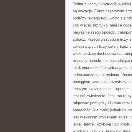
Jedną z licznych sytuacji, w jakie
są wakacje. Coraz częstszym śro
podróży takiego typu wolno się o
coś więcej, niż tylko miejsce doc
najważniejszego sposobu transport
zobacz. Przede wszystkim liczy si
zwiedzających liczy cztery bądź 
wiele bardziej dochodowa od trans
to osoby dorosłe, nie posiadając
jeżdżenia z dziećmi sytuacja jest 
jednoznacznego określenia. Poci
pociągiem, wymagają częstszych 
lepszym rozwiązaniem – uprzejmie 
jest cel zwiedzania. Jeśli ma to b
migrować pomiędzy kilkoma atrak
samochód. Nie mniej jednak na pr
jest większym problemem aniżeli p
lepiej, łatwiej, szybciej i po pro
– zobacz Dobrucki Autokary. Inną al