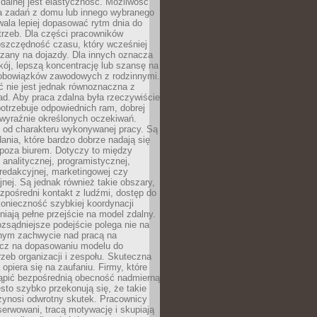
zdalnej jest elastyczność. Możliwość
 zadań z domu lub innego wybranego
ala lepiej dopasować rytm dnia do
trzeb. Dla części pracowników
oszczędność czasu, który wcześniej
czany na dojazdy. Dla innych oznacza
ój, lepszą koncentrację lub szansę na
obowiązków zawodowych z rodzinnymi.
 nie jest jednak równoznaczna z
d. Aby praca zdalna była rzeczywiście
otrzebuje odpowiednich ram, dobrej
i wyraźnie określonych oczekiwań.
y od charakteru wykonywanej pracy. Są
ania, które bardzo dobrze nadają się
i poza biurem. Dotyczy to między
 analitycznej, programistycznej,
 redakcyjnej, marketingowej czy
jnej. Są jednak również takie obszary,
zpośredni kontakt z ludźmi, dostęp do
konieczność szybkiej koordynacji
dniają pełne przejście na model zdalny.
ozsądniejsze podejście polega nie na
jnym zachwycie nad pracą na
lecz na dopasowaniu modelu do
rzeb organizacji i zespołu. Skuteczna
 opiera się na zaufaniu. Firmy, które
tąpić bezpośrednią obecność nadmierną
ęsto szybko przekonują się, że takie
zynosi odwrotny skutek. Pracownicy
serwowani, tracą motywację i skupiają