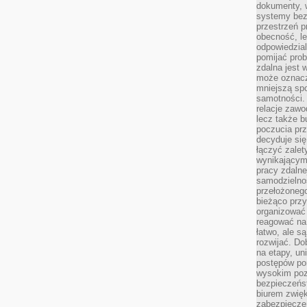
dokumenty, w
systemy bez
przestrzeń p
obecność, le
odpowiedzia
pomijać prob
zdalna jest 
może oznacz
mniejszą sp
samotności. 
relacje zawo
lecz także b
poczucia prz
decyduje się
łączyć zalet
wynikającym
pracy zdaln
samodzielno
przełożonego
bieżąco prz
organizować 
reagować na
łatwo, ale s
rozwijać. Do
na etapy, un
postępów po
wysokim pozi
bezpieczeńs
biurem zwię
zabezpiecze