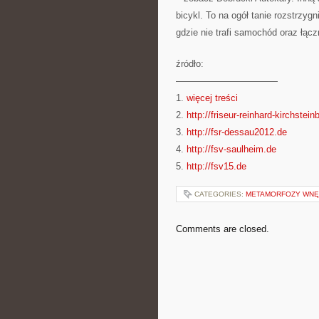
bicykl. To na ogół tanie rozstrzyg
gdzie nie trafi samochód oraz łąc
źródło:
———————————
1.
więcej treści
2.
http://friseur-reinhard-kirchstei
3.
http://fsr-dessau2012.de
4.
http://fsv-saulheim.de
5.
http://fsv15.de
CATEGORIES:
METAMORFOZY WNĘ
Comments are closed.