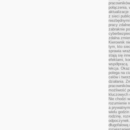
pracowników
połączenia, 
aktualizacje
z sieci publ
niezbędnymi
pracy zdalne
zabraknie po
cyberbezpie
zdalna zmien
Kierownik ni
tym, kto sied
sprawia wraż
stają się inn
efektami, ko
współpracą. 
lekcja. Okaz
polega na cią
celów i two
działania. Z
pracowników 
możliwość pr
kluczowych 
Nie chodzi w
rozumienie 
a prywatnym.
wielu godzin
rodzinę, roz
odpoczynek. 
długofalową 
rozwiązaniem