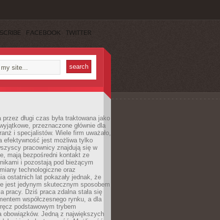
SCRIBE
FACEBOOK
TWITTER
 przez długi czas była traktowana jako
wyjątkowe, przeznaczone głównie dla
anż i specjalistów. Wiele firm uważało,
 efektywność jest możliwa tylko
wszyscy pracownicy znajdują się w
e, mają bezpośredni kontakt ze
nikami i pozostają pod bieżącym
miany technologiczne oraz
a ostatnich lat pokazały jednak, że
nie jest jedynym skutecznym sposobem
a pracy. Dziś praca zdalna stała się
entem współczesnego rynku, a dla
wręcz podstawowym trybem
 obowiązków. Jedną z największych