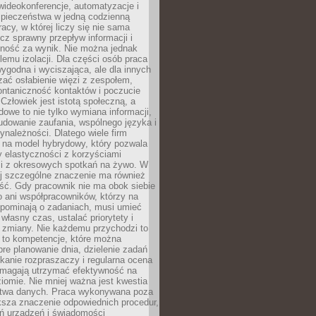
ideokonferencje, automatyzacje i
pieczeństwa w jedną codzienną
racy, w której liczy się nie sama
cz sprawny przepływ informacji i
lność za wynik. Nie można jednak
lemu izolacji. Dla części osób praca
wygodna i wyciszająca, ale dla innych
ać osłabienie więzi z zespołem,
ontaniczność kontaktów i poczucie
Człowiek jest istotą społeczną, a
dowe to nie tylko wymiana informacji,
udowanie zaufania, wspólnego języka i
ynależności. Dlatego wiele firm
 na model hybrydowy, który pozwala
y elastyczności z korzyściami
i z okresowych spotkań na żywo. W
ej szczególne znaczenie ma również
ść. Gdy pracownik nie ma obok siebie
 ani współpracowników, którzy na
ypominają o zadaniach, musi umieć
własny czas, ustalać priorytety i
 zmiany. Nie każdemu przychodzi to
ą to kompetencje, które można
bre planowanie dnia, dzielenie zadań
ikanie rozpraszaczy i regularna ocena
magają utrzymać efektywność na
omie. Nie mniej ważna jest kwestia
twa danych. Praca wykonywana poza
ksza znaczenie odpowiednich procedur,
ń urządzeń i świadomości