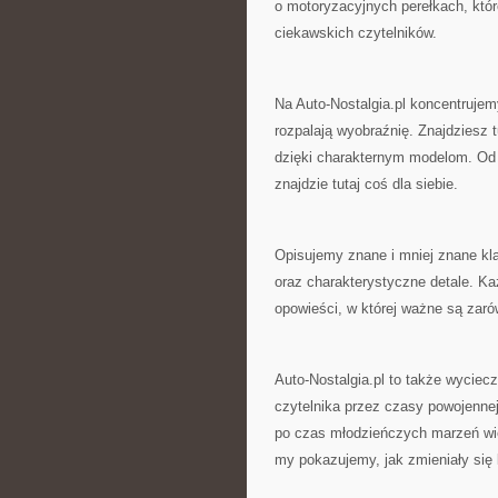
o motoryzacyjnych perełkach, które
ciekawskich czytelników.
Na Auto-Nostalgia.pl koncentrujemy
rozpalają wyobraźnię. Znajdziesz 
dzięki charakternym modelom. Od 
znajdzie tutaj coś dla siebie.
Opisujemy znane i mniej znane klas
oraz charakterystyczne detale. Ka
opowieści, w której ważne są zarów
Auto-Nostalgia.pl to także wyciec
czytelnika przez czasy powojennej
po czas młodzieńczych marzeń wie
my pokazujemy, jak zmieniały się 