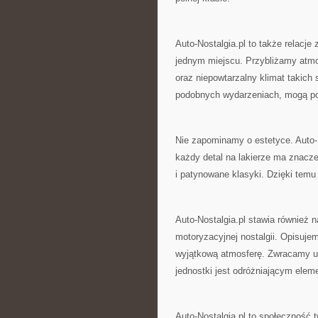
Auto-Nostalgia.pl to także relacje
jednym miejscu. Przybliżamy atm
oraz niepowtarzalny klimat takich
podobnych wydarzeniach, mogą poz
Nie zapominamy o estetyce. Auto-N
każdy detal na lakierze ma znacz
i patynowane klasyki. Dzięki temu
Auto-Nostalgia.pl stawia również 
motoryzacyjnej nostalgii. Opisuje
wyjątkową atmosferę. Zwracamy uw
jednostki jest odróżniającym ele
Auto-Nostalgia.pl to społeczność 