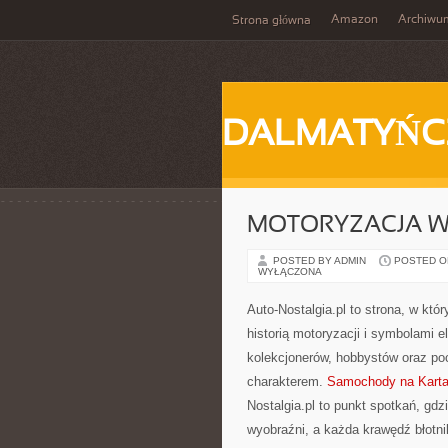
Amazon
Archiwu
Strona główna
DALMATYŃC
MOTORYZACJA W
POSTED BY ADMIN
POSTED ON 
WYŁĄCZONA
Auto-Nostalgia.pl to strona, w kt
historią motoryzacji i symbolami e
kolekcjonerów, hobbystów oraz po
charakterem.
Samochody na Kartac
Nostalgia.pl to punkt spotkań, gd
wyobraźni, a każda krawędź błotn