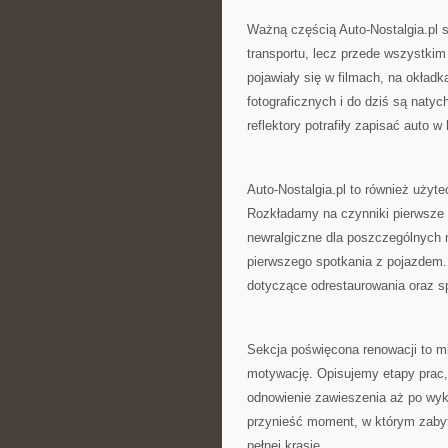
Ważną częścią Auto-Nostalgia.pl są
transportu, lecz przede wszystkim
pojawiały się w filmach, na okład
fotograficznych i do dziś są naty
reflektory potrafiły zapisać auto w h
Auto-Nostalgia.pl to również użyt
Rozkładamy na czynniki pierwsze 
newralgiczne dla poszczególnych
pierwszego spotkania z pojazdem. 
dotyczące odrestaurowania oraz 
Sekcja poświęcona renowacji to m
motywację. Opisujemy etapy prac,
odnowienie zawieszenia aż po wyk
przynieść moment, w którym zabyt
pełnej krasie.