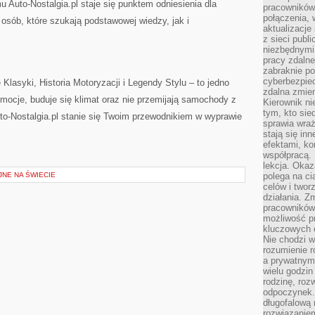
mu Auto-Nostalgia.pl staje się punktem odniesienia dla
pracowników
połączenia, 
osób, które szukają podstawowej wiedzy, jak i
aktualizacje
z sieci publ
niezbędnymi
pracy zdalne
zabraknie po
cyberbezpie
Klasyki, Historia Motoryzacji i Legendy Stylu – to jedno
zdalna zmien
emocje, buduje się klimat oraz nie przemijają samochody z
Kierownik ni
tym, kto sied
Auto-Nostalgia.pl stanie się Twoim przewodnikiem w wyprawie
sprawia wraż
stają się inn
efektami, ko
współpracą. 
lekcja. Okaz
NE NA ŚWIECIE
polega na cią
celów i two
działania. Z
pracowników 
możliwość pr
kluczowych 
Nie chodzi w
rozumienie 
a prywatnym.
wielu godzin
rodzinę, roz
odpoczynek. 
długofalową 
rozwiązaniem