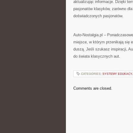
aktualizując informacje. Dzięki te
pasjonatów klasyków, zarówno dla 
doświadczonych pasjonatów.
Auto-Nostalgia.pl – Ponadczasowe 
miejsce, w którym przenikają się 
duszą. Jeśli szukasz inspiracji, 
do świata klasycznych aut.
CATEGORIES:
SYSTEMY EDUKACYJ
Comments are closed.