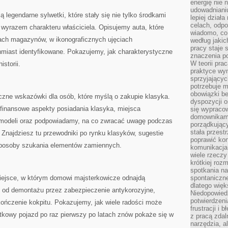
energię nie n
udowadniani
 legendarne sylwetki, które stały się nie tylko środkami
lepiej dział
celach, odpo
 wyrazem charakteru właściciela. Opisujemy auta, które
wiadomo, co 
kach magazynów, w ikonograficznych ujęciach
według jaki
pracy staje s
chmiast identyfikowane. Pokazujemy, jak charakterystyczne
znaczenia p
W teorii pra
istorii.
praktyce wy
sprzyjający
potrzebuje 
obowiązki be
eczne wskazówki dla osób, które myślą o zakupie klasyka.
dyspozycji o
finansowe aspekty posiadania klasyka, miejsca
się wypracow
domownikami
 modeli oraz podpowiadamy, na co zwracać uwagę podczas
porządkujący
stała przest
Znajdziesz tu przewodniki po rynku klasyków, sugestie
poprawić ko
sposoby szukania elementów zamiennych.
komunikacja
wiele rzecz
krótkiej roz
spotkania n
iejsce, w którym domowi majsterkowicze odnajdą
spontaniczne
dlatego więk
 od demontażu przez zabezpieczenie antykorozyjne,
Niedopowiedz
potwierdzen
ończenie kokpitu. Pokazujemy, jak wiele radości może
frustracji i 
kowy pojazd po raz pierwszy po latach znów pokaże się w
z pracą zdal
narzędzia, a