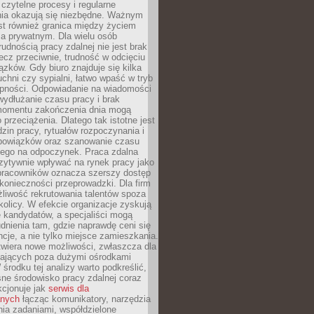
czytelne procesy i regularne
a okazują się niezbędne. Ważnym
st również granica między życiem
 prywatnym. Dla wielu osób
rudnością pracy zdalnej nie jest brak
lecz przeciwnie, trudność w odcięciu
ązków. Gdy biuro znajduje się kilka
chni czy sypialni, łatwo wpaść w tryb
tępności. Odpowiadanie na wiadomości
ydłużanie czasu pracy i brak
omentu zakończenia dnia mogą
 przeciążenia. Dlatego tak istotne jest
dzin pracy, rytuałów rozpoczynania i
bowiązków oraz szanowanie czasu
ego na odpoczynek. Praca zdalna
zytywnie wpływać na rynek pracy jako
 pracowników oznacza szerszy dostęp
 konieczności przeprowadzki. Dla firm
liwość rekrutowania talentów spoza
okolicy. W efekcie organizacje zyskują
 kandydatów, a specjaliści mogą
dnienia tam, gdzie naprawdę ceni się
cje, a nie tylko miejsce zamieszkania.
twiera nowe możliwości, zwłaszcza dla
ających poza dużymi ośrodkami
 środku tej analizy warto podkreślić,
ne środowisko pracy zdalnej coraz
kcjonuje jak
serwis dla
nych
łącząc komunikatory, narzędzia
ia zadaniami, współdzielone