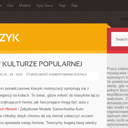
m
Gaz
Modivo
Tagi
Tagi
Spis Treści
SUB
ZYK
 KULTURZE POPULARNEJ
Praca zdalna
rozwiązanie 
MOTORYZACJA
LIS - 25 - 2025
MOŻLIWOŚĆ KOMENTOWANIA
ZOSTAŁA
wybranych br
W
KULTURZE
że prawdziwa
POPULARNEJ
wtedy, gdy 
órym ponadczasowe klasyki motoryzacji spotykają się z
jednym biurz
współpracow
legancji na kołach. To świat, gdzie miłość do klasyków łączy
nadzorem. Z
czątkujących fanów, jak fascynujące mogą być auta z
doświadczeni
taki model 
h Historii
i Zabytkowe Modele Samochodów Auto-
organizowani
zie chłodny dotyk chromu da się niemal zobaczyć oczami
ważnym elem
wielu osób 
ika opowiada swoją historię. Tworzymy bogatą bazę wiedzy
wykonywania