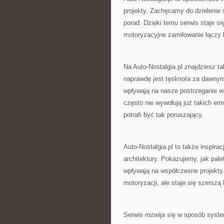
projekty. Zachęcamy do dzielenie
porad. Dzięki temu serwis staje s
motoryzacyjne zamiłowanie łączy 
Na Auto-Nostalgia.pl znajdziesz ta
naprawdę jest tęsknota za dawnym
wpływają na nasze postrzeganie 
często nie wywołują już takich em
potrafi być tak poruszający.
Auto-Nostalgia.pl to także inspira
architektury. Pokazujemy, jak pale
wpływają na współczesne projekty.
motoryzacji, ale staje się szerszą h
Serwis rozwija się w sposób syste