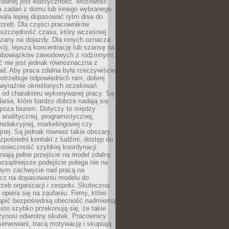
zdalnej jest elastyczność. Możliwość
 zadań z domu lub innego wybranego
ala lepiej dopasować rytm dnia do
trzeb. Dla części pracowników
oszczędność czasu, który wcześniej
czany na dojazdy. Dla innych oznacza
ój, lepszą koncentrację lub szansę na
obowiązków zawodowych z rodzinnymi.
 nie jest jednak równoznaczna z
d. Aby praca zdalna była rzeczywiście
otrzebuje odpowiednich ram, dobrej
i wyraźnie określonych oczekiwań.
y od charakteru wykonywanej pracy. Są
ania, które bardzo dobrze nadają się
i poza biurem. Dotyczy to między
 analitycznej, programistycznej,
 redakcyjnej, marketingowej czy
jnej. Są jednak również takie obszary,
zpośredni kontakt z ludźmi, dostęp do
konieczność szybkiej koordynacji
dniają pełne przejście na model zdalny.
ozsądniejsze podejście polega nie na
jnym zachwycie nad pracą na
lecz na dopasowaniu modelu do
rzeb organizacji i zespołu. Skuteczna
 opiera się na zaufaniu. Firmy, które
tąpić bezpośrednią obecność nadmierną
ęsto szybko przekonują się, że takie
zynosi odwrotny skutek. Pracownicy
serwowani, tracą motywację i skupiają