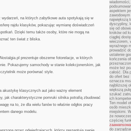
wiadomości, 
podsumowani
aspektem je
zawodowym a
 z wydarzeń, na których zabytkowe auta spotykają się w
największą t
dyscypliny, 
osferę rajdu klasyków, pokazując wymianę doświadczeń
się od obowi
 spotkań. Dzięki temu także osoby, które nie mogą na
kroków od ku
ciągłej dos
nać ten świat z bliska.
wieczorem, w
wyraźnego m
prowadzić do
ustalenie go
ostalgia.pl prezentuje obszerne fotorelacje, w których
kończenia o
przeznaczon
enie. Pokazujemy samochody w stanie kolekcjonerskim, jak
może też po
 czytelnik może porównać style.
całość. Dla
do ofert bez
oznacza moż
najbliższej 
większą pulę
na akustykę klasycznych aut jako ważny element
szukać zatru
my, jak charakterystyczne pomruki silnika potrafią zbudować
ich kompeten
Ten model o
agę na to, że dla wielu fanów to właśnie odgłos pracy
osób mieszk
mentem danego modelu.
miejskimi. W
że nowoczes
częściej fun
zaawansowa
do zarządzan
tworzona przez odwiedzających, którzy prezentują swoje