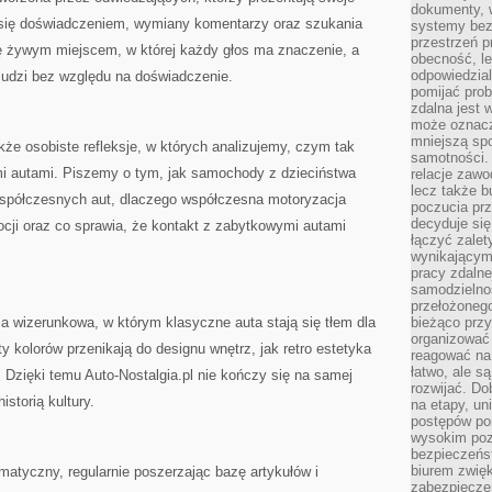
dokumenty, w
 się doświadczeniem, wymiany komentarzy oraz szukania
systemy bez
przestrzeń p
ię żywym miejscem, w której każdy głos ma znaczenie, a
obecność, le
odpowiedzia
ludzi bez względu na doświadczenie.
pomijać prob
zdalna jest 
może oznacz
mniejszą sp
kże osobiste refleksje, w których analizujemy, czym tak
samotności. 
i autami. Piszemy o tym, jak samochody z dzieciństwa
relacje zawo
lecz także b
współczesnych aut, dlaczego współczesna motoryzacja
poczucia prz
decyduje się
ocji oraz co sprawia, że kontakt z zabytkowymi autami
łączyć zalet
wynikającym
pracy zdaln
samodzielno
przełożonego
cja wizerunkowa, w którym klasyczne auta stają się tłem dla
bieżąco prz
organizować 
ty kolorów przenikają do designu wnętrz, jak retro estetyka
reagować na
łatwo, ale s
 Dzięki temu Auto-Nostalgia.pl nie kończy się na samej
rozwijać. Do
istorią kultury.
na etapy, un
postępów po
wysokim pozi
bezpieczeńs
biurem zwię
matyczny, regularnie poszerzając bazę artykułów i
zabezpiecze