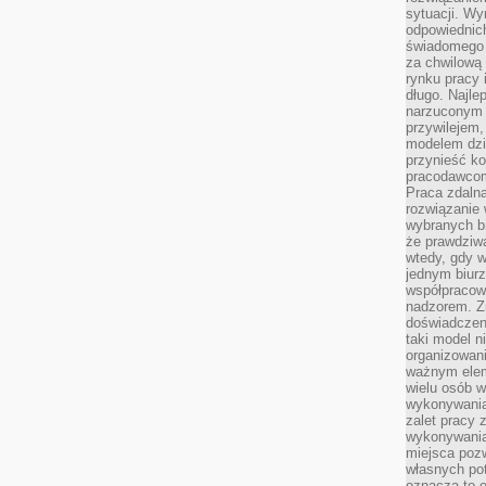
sytuacji. Wy
odpowiednich
świadomego 
za chwilową
rynku pracy 
długo. Najlep
narzuconym 
przywilejem
modelem dzia
przynieść ko
pracodawco
Praca zdalna
rozwiązanie 
wybranych br
że prawdziwa
wtedy, gdy 
jednym biurz
współpracow
nadzorem. Z
doświadczeni
taki model 
organizowani
ważnym elem
wielu osób 
wykonywania
zalet pracy 
wykonywania
miejsca pozw
własnych po
oznacza to 