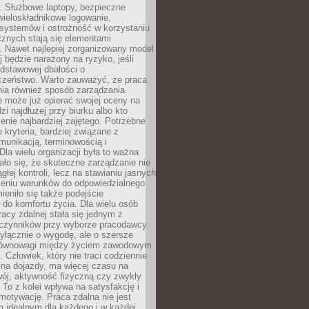
. Służbowe laptopy, bezpieczne
wieloskładnikowe logowanie,
 systemów i ostrożność w korzystaniu
icznych stają się elementami
. Nawet najlepiej zorganizowany model
j będzie narażony na ryzyko, jeśli
dstawowej dbałości o
czeństwo. Warto zauważyć, że praca
ia również sposób zarządzania.
e może już opierać swojej oceny na
zi najdłużej przy biurku albo kto
enie najbardziej zajętego. Potrzebne
e kryteria, bardziej związane z
munikacją, terminowością i
Dla wielu organizacji była to ważna
ało się, że skuteczne zarządzanie nie
głej kontroli, lecz na stawianiu jasnych
rzeniu warunków do odpowiedzialnego
mieniło się także podejście
do komfortu życia. Dla wielu osób
acy zdalnej stała się jednym z
czynników przy wyborze pracodawcy.
yłącznie o wygodę, ale o szersze
równowagi między życiem zawodowym
 Człowiek, który nie traci codziennie
 na dojazdy, ma więcej czasu na
wój, aktywność fizyczną czy zwykły
To z kolei wpływa na satysfakcję i
motywację. Praca zdalna nie jest
 idealnym dla każdego i w każdej