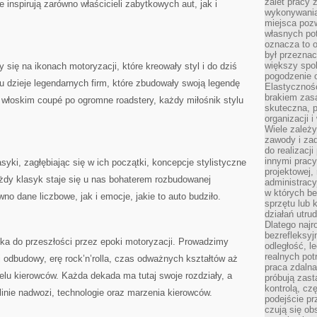
zalet pracy 
 inspirują zarówno właścicieli zabytkowych aut, jak i
wykonywania
miejsca pozw
własnych po
oznacza to 
był przezna
większy spok
 się na ikonach motoryzacji, które kreowały styl i do dziś
pogodzenie 
tu dzieje legendarnych firm, które zbudowały swoją legendę
Elastyczność
brakiem zasa
włoskim coupé po ogromne roadstery, każdy miłośnik stylu
skuteczna, p
organizacji 
Wiele zależ
zawody i zad
do realizacj
innymi pracy
yki, zagłębiając się w ich początki, koncepcje stylistyczne
projektowej,
żdy klasyk staje się u nas bohaterem rozbudowanej
administracy
w których be
no dane liczbowe, jak i emocje, jakie to auto budziło.
sprzętu lub 
działań utru
Dlatego najr
bezrefleksy
zka do przeszłości przez epoki motoryzacji. Prowadzimy
odległość, 
realnych pot
 odbudowy, erę rock’n’rolla, czas odważnych kształtów aż
praca zdalna
lu kierowców. Każda dekada ma tutaj swoje rozdziały, a
próbują zas
kontrolą, cz
linie nadwozi, technologie oraz marzenia kierowców.
podejście pr
czują się ob