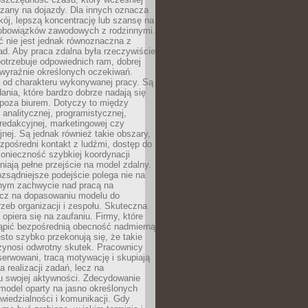
czany na dojazdy. Dla innych oznacza
ój, lepszą koncentrację lub szansę na
obowiązków zawodowych z rodzinnymi.
 nie jest jednak równoznaczna z
d. Aby praca zdalna była rzeczywiście
otrzebuje odpowiednich ram, dobrej
i wyraźnie określonych oczekiwań.
y od charakteru wykonywanej pracy. Są
ania, które bardzo dobrze nadają się
i poza biurem. Dotyczy to między
 analitycznej, programistycznej,
 redakcyjnej, marketingowej czy
jnej. Są jednak również takie obszary,
zpośredni kontakt z ludźmi, dostęp do
konieczność szybkiej koordynacji
dniają pełne przejście na model zdalny.
ozsądniejsze podejście polega nie na
jnym zachwycie nad pracą na
lecz na dopasowaniu modelu do
rzeb organizacji i zespołu. Skuteczna
 opiera się na zaufaniu. Firmy, które
tąpić bezpośrednią obecność nadmierną
ęsto szybko przekonują się, że takie
zynosi odwrotny skutek. Pracownicy
serwowani, tracą motywację i skupiają
a realizacji zadań, lecz na
u swojej aktywności. Zdecydowanie
a model oparty na jasno określonych
wiedzialności i komunikacji. Gdy