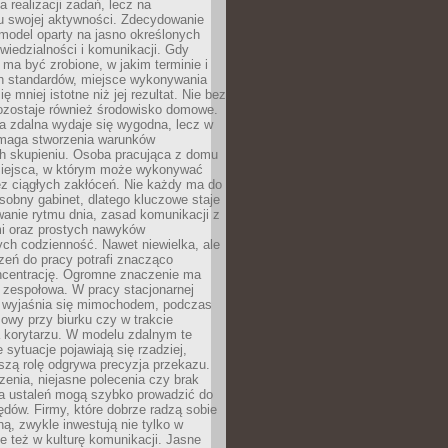
a realizacji zadań, lecz na
u swojej aktywności. Zdecydowanie
a model oparty na jasno określonych
wiedzialności i komunikacji. Gdy
ma być zrobione, w jakim terminie i
ch standardów, miejsce wykonywania
ię mniej istotne niż jej rezultat. Nie bez
ozostaje również środowisko domowe.
ca zdalna wydaje się wygodna, lecz w
maga stworzenia warunków
ch skupieniu. Osoba pracująca z domu
miejsca, w którym może wykonywać
z ciągłych zakłóceń. Nie każdy ma do
sobny gabinet, dlatego kluczowe staje
anie rytmu dnia, zasad komunikacji z
 oraz prostych nawyków
ch codzienność. Nawet niewielka, ale
rzeń do pracy potrafi znacząco
ncentrację. Ogromne znaczenie ma
 zespołowa. W pracy stacjonarnej
y wyjaśnia się mimochodem, podczas
mowy przy biurku czy w trakcie
a korytarzu. W modelu zdalnym te
 sytuacje pojawiają się rzadziej,
szą rolę odgrywa precyzja przekazu.
enia, niejasne polecenia czy brak
ia ustaleń mogą szybko prowadzić do
błędów. Firmy, które dobrze radzą sobie
ną, zwykle inwestują nie tylko w
le też w kulturę komunikacji. Jasne