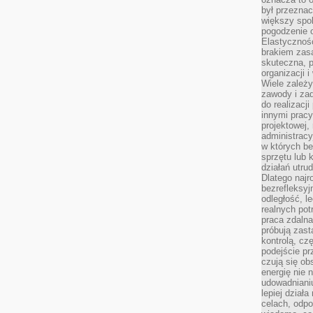
był przezna
większy spok
pogodzenie 
Elastyczność
brakiem zasa
skuteczna, p
organizacji 
Wiele zależ
zawody i zad
do realizacj
innymi pracy
projektowej,
administracy
w których be
sprzętu lub 
działań utru
Dlatego najr
bezrefleksy
odległość, 
realnych pot
praca zdalna
próbują zas
kontrolą, cz
podejście pr
czują się ob
energię nie n
udowadniani
lepiej dział
celach, odpo