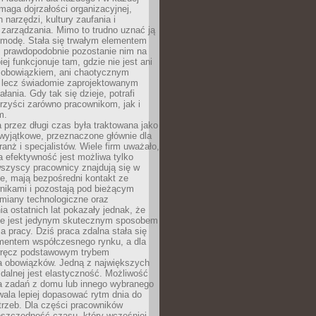
maga dojrzałości organizacyjnej,
 narzędzi, kultury zaufania i
zarządzania. Mimo to trudno uznać ją
 modę. Stała się trwałym elementem
i prawdopodobnie pozostanie nim na
iej funkcjonuje tam, gdzie nie jest ani
obowiązkiem, ani chaotycznym
, lecz świadomie zaprojektowanym
łania. Gdy tak się dzieje, potrafi
rzyści zarówno pracownikom, jak i
m.
 przez długi czas była traktowana jako
wyjątkowe, przeznaczone głównie dla
anż i specjalistów. Wiele firm uważało,
 efektywność jest możliwa tylko
wszyscy pracownicy znajdują się w
e, mają bezpośredni kontakt ze
nikami i pozostają pod bieżącym
miany technologiczne oraz
a ostatnich lat pokazały jednak, że
nie jest jedynym skutecznym sposobem
a pracy. Dziś praca zdalna stała się
entem współczesnego rynku, a dla
wręcz podstawowym trybem
 obowiązków. Jedną z największych
zdalnej jest elastyczność. Możliwość
 zadań z domu lub innego wybranego
ala lepiej dopasować rytm dnia do
trzeb. Dla części pracowników
oszczędność czasu, który wcześniej