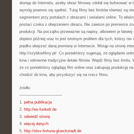
dostęp do Internetu, ażeby obraz filmowy zdołał się buforować w t
wymóg powinno się spełnić. Tutaj filmy bez limitów również są n
segmentem przy portalach z obrazami i serialami online. To właśni
postaci czeka z obejrzeniem obrazu. Nie zawsze po premierze zna
produkcji. Na początku przeważnie są napisy, albowiem je łatwiej 
dopiero później oraz to jest istotnym problem dla tych, którzy nie
prędko obejrzeć daną premierę w Internecie. Wstąp na stronę int
http://szybkiefilmy.pl/. Co poniektórzy sugerują, że oglądanie onli
kina i odmienne tradycyjne detale filmów. Wejdź filmy bez limitu.
że co poniektórzy oglądają film online oraz zakupują produkcję na
chodzić do kina, aby przysłużyć się na rzecz filmu.
źródło:
———————————
1.
pełna publikacja
2.
http://es-funkelt.de
3.
odwiedź stronę
4.
więcej danych
5.
http://etsv-fortuna-glueckstadt.de