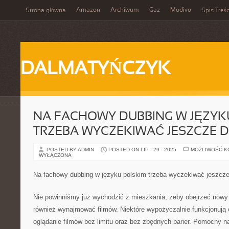
Amazon
Archiwum
Gaz
Modivo
Strona główna
Spis Treśc
DALMATYŃCZYK
NA FACHOWY DUBBING W JĘZYK
TRZEBA WYCZEKIWAĆ JESZCZE D
POSTED BY ADMIN
POSTED ON LIP - 29 - 2025
MOŻLIWOŚĆ 
WYŁĄCZONA
Na fachowy dubbing w języku polskim trzeba wyczekiwać jeszcze
Nie powinniśmy już wychodzić z mieszkania, żeby obejrzeć nowy 
również wynajmować filmów. Niektóre wypożyczalnie funkcjonują on
oglądanie filmów bez limitu oraz bez zbędnych barier. Pomocny n