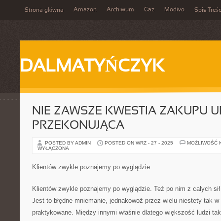
Amazon
Archiwum
Gaz
Modivo
Strona główna
Spis Treśc
DALMATYŃCZYK
NIE ZAWSZE KWESTIA ZAKUPU U
PRZEKONUJĄCA
POSTED BY ADMIN
POSTED ON WRZ - 27 - 2025
MOŻLIWOŚĆ 
WYŁĄCZONA
Klientów zwykle poznajemy po wyglądzie
Klientów zwykle poznajemy po wyglądzie. Też po nim z całych sił
Jest to błędne mniemanie, jednakowoż przez wielu niestety tak w
praktykowane. Między innymi właśnie dlatego większość ludzi ta