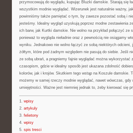
przymocowują do wyglądu, kupując Bluzki damskie. Starają się ład
wszystkim modnie wyglądać. Wizerunek jest naturalnie ważny, ja
powinniśmy także pamiętać o tym, by zawsze pozostać sobą i ni
jesteśmy. Idealny wygląd uzyskują poprzez modne zestawienia ze
ich barw, jak Kurtki damskie. Nie wolno na przykład połączyć ze 
ponieważ to wygląda nieładnie oraz z pewnością nie osiągamy w
wyniku. Jednakowo nie wolno łączyć ze sobą niektórych odcieni,
żółtym, które pod żadnym względem nie pasują do siebie. Jeśli n
ze sobą ubrań, a pragniemy fajnie wyglądać można wykorzystać z
czasopism, gdzie w idealny sposób jest ukazana zdolność dobier
kolorów, jak i krojów. Skutkiem tego wstąp na Koszule damskie. T
możemy w samej rzeczy modnie wyglądać, nawet wówczas, gdy 
umiejętności. Ważne jest niemniej jednak to, żeby kierować się 
1.
wpisy
2.
artykuly
3.
felietony
4.
wpisy
5.
spis tresci