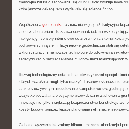
tradycyjna nauka o zachowaniu się gruntu i skał zyskuje nowe obl
które jeszcze dekadę temu wydawały się science fiction.
Współczesna
geotechnika
to znacznie więcej niż tradycyjne kopan
ziemi w laboratorium. To zaawansowana dziedzina wykorzystująca 
inteligencję i sensory internetowe do zrozumienia skomplikowa
pod powierzchnią ziemi. Inżynierowie geotechniczni stali się dete
wykorzystującymi najnowsze technologie do odkrywania sekretów
zadecydować o bezpieczeństwie milionów ludzi mieszkających w 
Rozwój technologiczny ostatnich lat otworzył przed specjalistami 
których wcześniej mogli tylko marzyć. Laserowe skanowanie tere
czasie rzeczywistym, modelowanie komputerowe uwzględniające 
wszystko pozwala na precyzyjne przewidywanie zachowania grun
innowacje nie tylko zwiększają bezpieczeństwo konstrukcji, ale r
koszty budowy poprzez lepsze planowanie i eliminację nieprzewi
Globalne wyzwania jak zmiany klimatu, rosnąca urbanizacja i po