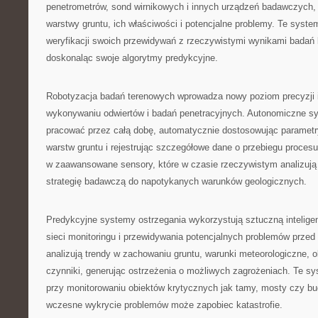
penetrometrów, sond wirnikowych i innych urządzeń badawczych, 
warstwy gruntu, ich właściwości i potencjalne problemy. Te syst
weryfikacji swoich przewidywań z rzeczywistymi wynikami badań l
doskonaląc swoje algorytmy predykcyjne.
Robotyzacja badań terenowych wprowadza nowy poziom precyzji 
wykonywaniu odwiertów i badań penetracyjnych. Autonomiczne s
pracować przez całą dobę, automatycznie dostosowując parametr
warstw gruntu i rejestrując szczegółowe dane o przebiegu proces
w zaawansowane sensory, które w czasie rzeczywistym analizują 
strategię badawczą do napotykanych warunków geologicznych.
Predykcyjne systemy ostrzegania wykorzystują sztuczną intelige
sieci monitoringu i przewidywania potencjalnych problemów przed
analizują trendy w zachowaniu gruntu, warunki meteorologiczne, ob
czynniki, generując ostrzeżenia o możliwych zagrożeniach. Te s
przy monitorowaniu obiektów krytycznych jak tamy, mosty czy bu
wczesne wykrycie problemów może zapobiec katastrofie.