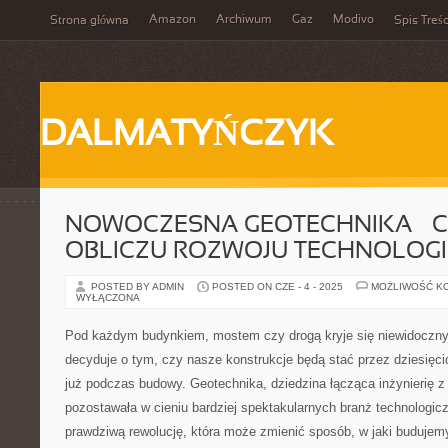
Amazon
Archiwum
Gaz
Modivo
Strona główna
Spis Treśc
DALMATYŃCZYK
NOWOCZESNA GEOTECHNIKA – C
OBLICZU ROZWOJU TECHNOLOGI
POSTED BY ADMIN
POSTED ON CZE - 4 - 2025
MOŻLIWOŚĆ K
WYŁĄCZONA
Pod każdym budynkiem, mostem czy drogą kryje się niewidoczny 
decyduje o tym, czy nasze konstrukcje będą stać przez dziesięcio
już podczas budowy. Geotechnika, dziedzina łącząca inżynierię z 
pozostawała w cieniu bardziej spektakularnych branż technologicz
prawdziwą rewolucję, która może zmienić sposób, w jaki budujem