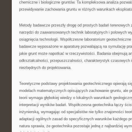
chemiczne i biologiczne gruntów. Ta kompleksowa analiza pozwal
przewidywanie zachowania gruntu w różnych warunkach eksploat
Metody badawcze przeszły drogę od prostych badań terenowych
narzędzi do zaawansowanych technik laboratyjnych i polowych w
osiągnięcia technologii. Współczesne laboratorium geotechniczne
badawcze wyposażone w aparaturę pozwalającą na symulację pr
jakie grunt może napotkać w rzeczywistości. Badania obejmują an
odkształcalności, przepuszczalności, charakterystyk czasowych 
niezbędnych do projektowania.
Teoretyczne podstawy projektowania geotechnicznego opierają 
modelach matematycznych opisujących zachowanie gruntu, ale p
teorii wymaga głębokiej wiedzy o lokalnych warunkach geologicz
interpretacji wyników badań. Współczesna geotechnika łączy ścis
inżynierską, wymagając od specjalistów nie tylko znajomości teori
adaptacji ogólnych zasad do specyficznych warunków każdego pro
natura sprawia, że geotechnika pozostaje jedną z najbardziej wy