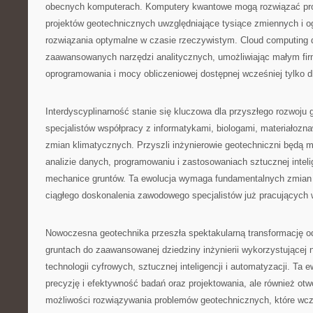
obecnych komputerach. Komputery kwantowe mogą rozwiązać pro
projektów geotechnicznych uwzględniające tysiące zmiennych i o
rozwiązania optymalne w czasie rzeczywistym. Cloud computing 
zaawansowanych narzędzi analitycznych, umożliwiając małym fi
oprogramowania i mocy obliczeniowej dostępnej wcześniej tylko dl
Interdyscyplinarność stanie się kluczowa dla przyszłego rozwoju
specjalistów współpracy z informatykami, biologami, materiałozna
zmian klimatycznych. Przyszli inżynierowie geotechniczni będą mu
analizie danych, programowaniu i zastosowaniach sztucznej intelig
mechanice gruntów. Ta ewolucja wymaga fundamentalnych zmian w 
ciągłego doskonalenia zawodowego specjalistów już pracujących 
Nowoczesna geotechnika przeszła spektakularną transformację od
gruntach do zaawansowanej dziedziny inżynierii wykorzystującej 
technologii cyfrowych, sztucznej inteligencji i automatyzacji. Ta e
precyzję i efektywność badań oraz projektowania, ale również otw
możliwości rozwiązywania problemów geotechnicznych, które wcz