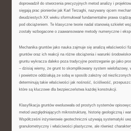
doprowadził do stworzenia precyzyjnych metod analizy i projektow
sięgają prac pionierów jak Karl Terzaghi, nazywany ojcem mechani
dwudziestych XX wieku sformułował fundamentalne prawa rządzą
pod obciążeniem. Te klasyczne teorie nadal stanowią szkielet wsp
zostały wzbogacone o zaawansowane metody numeryczne i eksp
Mechanika gruntów jako nauka zajmuje się analizą właściwości f
gruntów oraz ich reakcji na różne obciążenia i warunki środowis
gruntu wykracza daleko poza tradycyjne postrzeganie go jako pro
– dzisiaj wiemy, że grunt to skomplikowany system wielofazowy, 
i powietrze oddziałują ze sobą w sposób zależny od niezliczonych
determinują takie właściwości jak nośność, ściśliwość, przepuszc
które są kluczowe dla bezpieczeństwa każdej konstrukcji.
Klasyfikacja gruntów ewoluowała od prostych systemów opisow
metod uwzględniających mikrostrukturę, historię geologiczną i wa
Współcześni inżynierowie geotechniczni używają systematyki uwzg
granulometryczny i właściwości plastyczne, ale również charakter