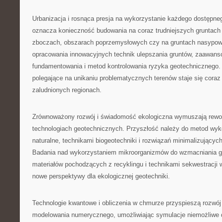
Urbanizacja i rosnąca presja na wykorzystanie każdego dostępn
oznacza konieczność budowania na coraz trudniejszych gruntach
zboczach, obszarach poprzemysłowych czy na gruntach nasypo
opracowania innowacyjnych technik ulepszania gruntów, zaawa
fundamentowania i metod kontrolowania ryzyka geotechnicznego.
polegające na unikaniu problematycznych terenów staje się coraz
zaludnionych regionach.
Zrównoważony rozwój i świadomość ekologiczna wymuszają rewolu
technologiach geotechnicznych. Przyszłość należy do metod wyk
naturalne, technikami biogeotechniki i rozwiązań minimalizującyc
Badania nad wykorzystaniem mikroorganizmów do wzmacniania g
materiałów pochodzących z recyklingu i technikami sekwestracji w
nowe perspektywy dla ekologicznej geotechniki.
Technologie kwantowe i obliczenia w chmurze przyspieszą rozw
modelowania numerycznego, umożliwiając symulacje niemożliwe 