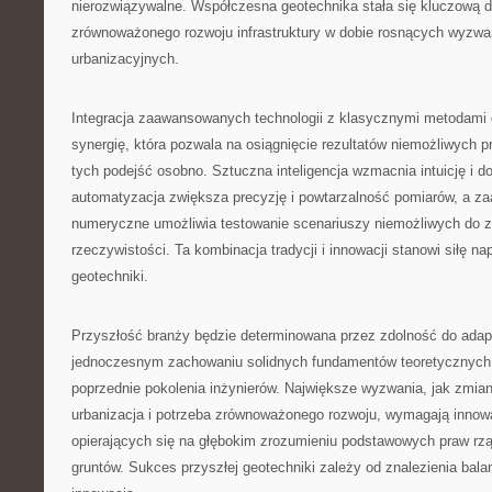
nierozwiązywalne. Współczesna geotechnika stała się kluczową d
zrównoważonego rozwoju infrastruktury w dobie rosnących wyzwa
urbanizacyjnych.
Integracja zaawansowanych technologii z klasycznymi metodami
synergię, która pozwala na osiągnięcie rezultatów niemożliwych 
tych podejść osobno. Sztuczna inteligencja wzmacnia intuicję i d
automatyzacja zwiększa precyzję i powtarzalność pomiarów, a 
numeryczne umożliwia testowanie scenariuszy niemożliwych do z
rzeczywistości. Ta kombinacja tradycji i innowacji stanowi siłę 
geotechniki.
Przyszłość branży będzie determinowana przez zdolność do adapt
jednoczesnym zachowaniu solidnych fundamentów teoretycznyc
poprzednie pokolenia inżynierów. Największe wyzwania, jak zmia
urbanizacja i potrzeba zrównoważonego rozwoju, wymagają innow
opierających się na głębokim zrozumieniu podstawowych praw r
gruntów. Sukces przyszłej geotechniki zależy od znalezienia bala