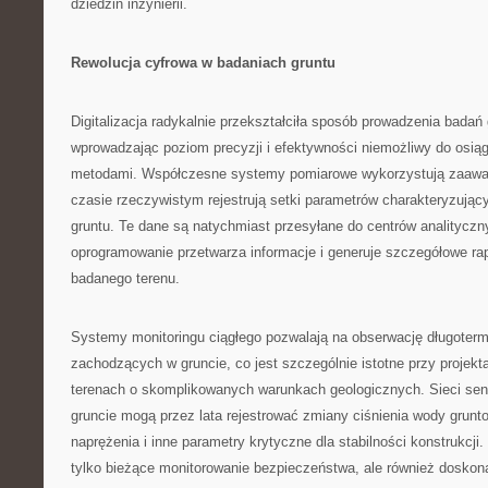
dziedzin inżynierii.
Rewolucja cyfrowa w badaniach gruntu
Digitalizacja radykalnie przekształciła sposób prowadzenia badań
wprowadzając poziom precyzji i efektywności niemożliwy do osiąg
metodami. Współczesne systemy pomiarowe wykorzystują zaawa
czasie rzeczywistym rejestrują setki parametrów charakteryzując
gruntu. Te dane są natychmiast przesyłane do centrów analityczn
oprogramowanie przetwarza informacje i generuje szczegółowe ra
badanego terenu.
Systemy monitoringu ciągłego pozwalają na obserwację długoter
zachodzących w gruncie, co jest szczególnie istotne przy projek
terenach o skomplikowanych warunkach geologicznych. Sieci se
gruncie mogą przez lata rejestrować zmiany ciśnienia wody grunt
naprężenia i inne parametry krytyczne dla stabilności konstrukcji.
tylko bieżące monitorowanie bezpieczeństwa, ale również doskona