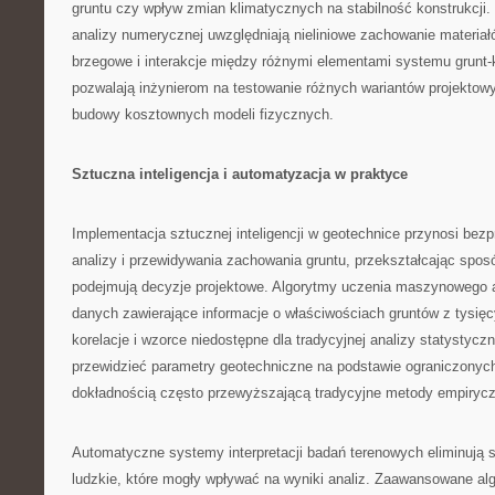
gruntu czy wpływ zmian klimatycznych na stabilność konstrukcj
analizy numerycznej uwzględniają nieliniowe zachowanie materiał
brzegowe i interakcje między różnymi elementami systemu grunt-
pozwalają inżynierom na testowanie różnych wariantów projektow
budowy kosztownych modeli fizycznych.
Sztuczna inteligencja i automatyzacja w praktyce
Implementacja sztucznej inteligencji w geotechnice przynosi be
analizy i przewidywania zachowania gruntu, przekształcając sposó
podejmują decyzje projektowe. Algorytmy uczenia maszynowego 
danych zawierające informacje o właściwościach gruntów z tysięcy
korelacje i wzorce niedostępne dla tradycyjnej analizy statystyczn
przewidzieć parametry geotechniczne na podstawie ograniczonyc
dokładnością często przewyższającą tradycyjne metody empiryc
Automatyczne systemy interpretacji badań terenowych eliminują 
ludzkie, które mogły wpływać na wyniki analiz. Zaawansowane alg