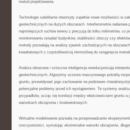
metod projektowania.
Technologie satelitarne otworzyły zupełnie nowe możliwości w za
geotechnicznych na dużych obszarach. Interferometria radarowa
najmniejszych ruchów terenu z precyzją do kilku milimetrów, co j
monitorowaniu osiadań budynków, stabilności zboczy czy efektów 
metody pozwalają na analizę zjawisk zachodzących na obszarach
kwadratowych z częstotliwością niemożliwą do osiągnięcia meto
Analiza obrazowa i sztuczna inteligencja rewolucjonizują interpre
geotechnicznych. Algorytmy uczenia maszynowego potrafią rozp
gruntu, przewidywać jego zachowanie na podstawie charakterystyk
potencjalne problemy przed ich wystąpieniem. Te systemy analizu
przypadków, ucząc się korelacji między właściwościami gruntu a
warunkach obciążenia i środowiskowych.
Wirtualne modelowanie pozwala na przeprowadzanie eksperymen
rzeczywistości, symulując ekstremalne warunki obciążenia, długo