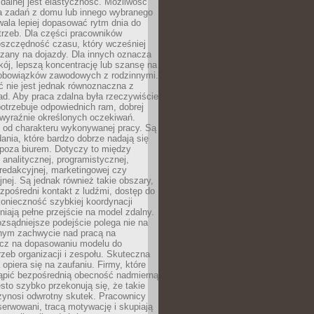
zdalnej jest elastyczność. Możliwość
 zadań z domu lub innego wybranego
ala lepiej dopasować rytm dnia do
trzeb. Dla części pracowników
oszczędność czasu, który wcześniej
czany na dojazdy. Dla innych oznacza
ój, lepszą koncentrację lub szansę na
obowiązków zawodowych z rodzinnymi.
 nie jest jednak równoznaczna z
d. Aby praca zdalna była rzeczywiście
otrzebuje odpowiednich ram, dobrej
i wyraźnie określonych oczekiwań.
y od charakteru wykonywanej pracy. Są
ania, które bardzo dobrze nadają się
i poza biurem. Dotyczy to między
 analitycznej, programistycznej,
 redakcyjnej, marketingowej czy
jnej. Są jednak również takie obszary,
zpośredni kontakt z ludźmi, dostęp do
konieczność szybkiej koordynacji
dniają pełne przejście na model zdalny.
ozsądniejsze podejście polega nie na
jnym zachwycie nad pracą na
lecz na dopasowaniu modelu do
rzeb organizacji i zespołu. Skuteczna
 opiera się na zaufaniu. Firmy, które
tąpić bezpośrednią obecność nadmierną
ęsto szybko przekonują się, że takie
zynosi odwrotny skutek. Pracownicy
serwowani, tracą motywację i skupiają