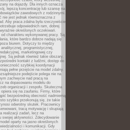
czany na dojazdy. Dla innych oznacza
ój, lepszą koncentrację lub szansę na
obowiązków zawodowych z rodzinnymi.
 nie jest jednak równoznaczna z
d. Aby praca zdalna była rzeczywiście
otrzebuje odpowiednich ram, dobrej
i wyraźnie określonych oczekiwań.
y od charakteru wykonywanej pracy. Są
ania, które bardzo dobrze nadają się
i poza biurem. Dotyczy to między
 analitycznej, programistycznej,
 redakcyjnej, marketingowej czy
jnej. Są jednak również takie obszary,
zpośredni kontakt z ludźmi, dostęp do
konieczność szybkiej koordynacji
dniają pełne przejście na model zdalny.
ozsądniejsze podejście polega nie na
jnym zachwycie nad pracą na
lecz na dopasowaniu modelu do
rzeb organizacji i zespołu. Skuteczna
 opiera się na zaufaniu. Firmy, które
tąpić bezpośrednią obecność nadmierną
ęsto szybko przekonują się, że takie
zynosi odwrotny skutek. Pracownicy
serwowani, tracą motywację i skupiają
a realizacji zadań, lecz na
u swojej aktywności. Zdecydowanie
a model oparty na jasno określonych
wiedzialności i komunikacji. Gdy