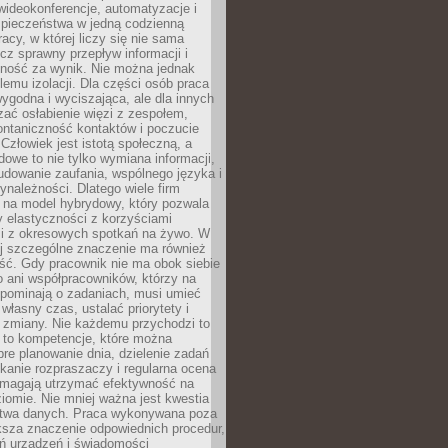
ideokonferencje, automatyzacje i
pieczeństwa w jedną codzienną
racy, w której liczy się nie sama
cz sprawny przepływ informacji i
lność za wynik. Nie można jednak
lemu izolacji. Dla części osób praca
wygodna i wyciszająca, ale dla innych
ać osłabienie więzi z zespołem,
ontaniczność kontaktów i poczucie
Człowiek jest istotą społeczną, a
dowe to nie tylko wymiana informacji,
udowanie zaufania, wspólnego języka i
ynależności. Dlatego wiele firm
 na model hybrydowy, który pozwala
y elastyczności z korzyściami
i z okresowych spotkań na żywo. W
ej szczególne znaczenie ma również
ść. Gdy pracownik nie ma obok siebie
 ani współpracowników, którzy na
ypominają o zadaniach, musi umieć
własny czas, ustalać priorytety i
 zmiany. Nie każdemu przychodzi to
ą to kompetencje, które można
bre planowanie dnia, dzielenie zadań
ikanie rozpraszaczy i regularna ocena
magają utrzymać efektywność na
omie. Nie mniej ważna jest kwestia
twa danych. Praca wykonywana poza
ksza znaczenie odpowiednich procedur,
ń urządzeń i świadomości