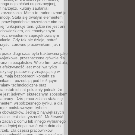
maga dojrzałości organizacyjnej,
 narzędzi, kultury zaufania i
zarządzania. Mimo to trudno uznać ją
 modę. Stała się trwałym elementem
i prawdopodobnie pozostanie nim na
iej funkcjonuje tam, gdzie nie jest ani
obowiązkiem, ani chaotycznym
, lecz świadomie zaprojektowanym
łania. Gdy tak się dzieje, potrafi
rzyści zarówno pracownikom, jak i
m.
 przez długi czas była traktowana jako
wyjątkowe, przeznaczone głównie dla
anż i specjalistów. Wiele firm uważało,
 efektywność jest możliwa tylko
wszyscy pracownicy znajdują się w
e, mają bezpośredni kontakt ze
nikami i pozostają pod bieżącym
miany technologiczne oraz
a ostatnich lat pokazały jednak, że
nie jest jedynym skutecznym sposobem
a pracy. Dziś praca zdalna stała się
entem współczesnego rynku, a dla
wręcz podstawowym trybem
 obowiązków. Jedną z największych
zdalnej jest elastyczność. Możliwość
 zadań z domu lub innego wybranego
ala lepiej dopasować rytm dnia do
trzeb. Dla części pracowników
oszczędność czasu, który wcześniej