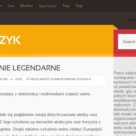
m
Gaz
Modivo
Tagi
Tagi
Spis Treści
SUB
ZYK
NIE LEGENDARNE
Praca zdalna
rozwiązanie 
OBECNIE
SIE - 4 - 2025
MOŻLIWOŚĆ KOMENTOWANIA
ZOSTAŁA
wybranych br
OGROMNIE
LEGENDARNE
że prawdziwa
wtedy, gdy 
zedaży z elektroniką i multimediami znaleźć wolno
jednym biurz
współpracow
nadzorem. Z
doświadczeni
taki model 
stało się pogłębianie swojej dotychczasowej wiedzy oraz
organizowani
 Z tego szkolenia są niezwykle atrakcyjne oraz korzysta z
ważnym elem
wielu osób 
globie. Dzięki takiemu szkoleniu wolno zdobyć Europejski
wykonywania