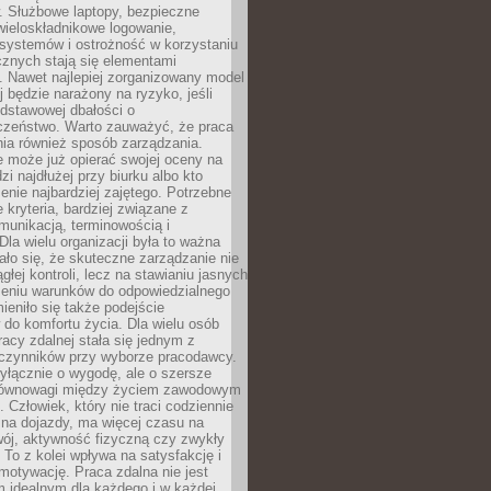
. Służbowe laptopy, bezpieczne
wieloskładnikowe logowanie,
 systemów i ostrożność w korzystaniu
icznych stają się elementami
. Nawet najlepiej zorganizowany model
j będzie narażony na ryzyko, jeśli
dstawowej dbałości o
czeństwo. Warto zauważyć, że praca
ia również sposób zarządzania.
e może już opierać swojej oceny na
zi najdłużej przy biurku albo kto
enie najbardziej zajętego. Potrzebne
e kryteria, bardziej związane z
munikacją, terminowością i
Dla wielu organizacji była to ważna
ało się, że skuteczne zarządzanie nie
głej kontroli, lecz na stawianiu jasnych
rzeniu warunków do odpowiedzialnego
mieniło się także podejście
do komfortu życia. Dla wielu osób
acy zdalnej stała się jednym z
czynników przy wyborze pracodawcy.
yłącznie o wygodę, ale o szersze
równowagi między życiem zawodowym
 Człowiek, który nie traci codziennie
 na dojazdy, ma więcej czasu na
wój, aktywność fizyczną czy zwykły
To z kolei wpływa na satysfakcję i
motywację. Praca zdalna nie jest
 idealnym dla każdego i w każdej