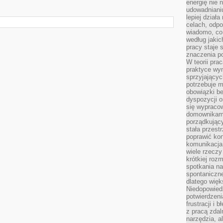
energię nie n
udowadniani
lepiej dział
celach, odpo
wiadomo, co 
według jaki
pracy staje s
znaczenia p
W teorii pra
praktyce wy
sprzyjający
potrzebuje 
obowiązki be
dyspozycji o
się wypracow
domownikami
porządkujący
stała przest
poprawić ko
komunikacja
wiele rzecz
krótkiej roz
spotkania n
spontaniczne
dlatego więk
Niedopowiedz
potwierdzen
frustracji i 
z pracą zdal
narzędzia, a