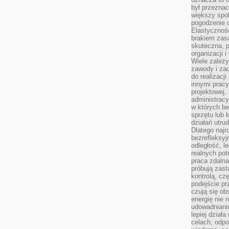
był przezna
większy spok
pogodzenie 
Elastyczność
brakiem zasa
skuteczna, p
organizacji 
Wiele zależ
zawody i zad
do realizacj
innymi pracy
projektowej,
administracy
w których be
sprzętu lub 
działań utru
Dlatego najr
bezrefleksy
odległość, 
realnych pot
praca zdalna
próbują zas
kontrolą, cz
podejście pr
czują się ob
energię nie n
udowadniani
lepiej dział
celach, odpo