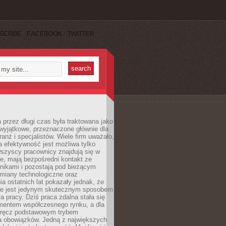
SCRIBE
FACEBOOK
TWITTER
 przez długi czas była traktowana jako
wyjątkowe, przeznaczone głównie dla
anż i specjalistów. Wiele firm uważało,
 efektywność jest możliwa tylko
wszyscy pracownicy znajdują się w
e, mają bezpośredni kontakt ze
nikami i pozostają pod bieżącym
miany technologiczne oraz
a ostatnich lat pokazały jednak, że
nie jest jedynym skutecznym sposobem
a pracy. Dziś praca zdalna stała się
entem współczesnego rynku, a dla
wręcz podstawowym trybem
 obowiązków. Jedną z największych