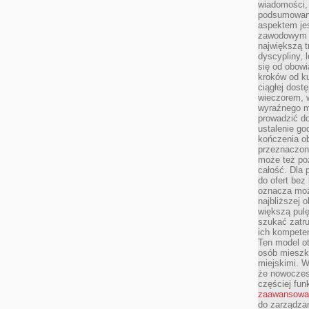
wiadomości, 
podsumowani
aspektem je
zawodowym a
największą t
dyscypliny, 
się od obowi
kroków od ku
ciągłej dos
wieczorem, w
wyraźnego m
prowadzić do
ustalenie go
kończenia o
przeznaczon
może też po
całość. Dla
do ofert bez
oznacza moż
najbliższej 
większą pulę
szukać zatru
ich kompeten
Ten model o
osób mieszk
miejskimi. W
że nowoczes
częściej fun
zaawansowa
do zarządzan