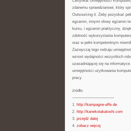
Certyfikat Umiejętności Komputero
zdanemu sprawdzianowi, który spra
Outsourcing it. Żeby pozyskać peł
egzamin, innymi słowy egzamin te
kursu, i egzamin praktyczny, dzi
zdolność wykorzystania komputera.
oraz w pełni kompetentnym mierni
Zazwyczaj tego rodzaju umiejętno
wzrost wydajności wszystkich robo
uzasadniającej się na informatyce
umiejętności użytkowania komputer
pracy.
źródło:
———————————
1.
http://kampagne-affe.de
2.
http://kanekotakatoshi.com
3.
przejdź dalej
4.
zobacz więcej