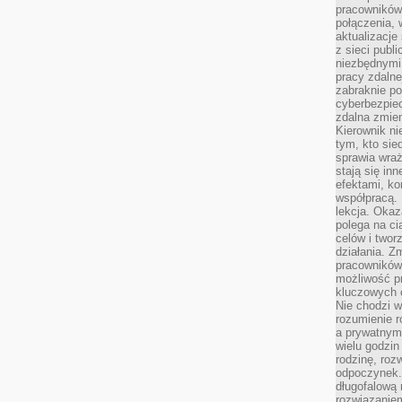
pracowników
połączenia, 
aktualizacje
z sieci publ
niezbędnymi
pracy zdalne
zabraknie po
cyberbezpie
zdalna zmien
Kierownik ni
tym, kto sied
sprawia wraż
stają się inn
efektami, ko
współpracą. 
lekcja. Okaz
polega na cią
celów i two
działania. Z
pracowników 
możliwość pr
kluczowych 
Nie chodzi w
rozumienie 
a prywatnym.
wielu godzin
rodzinę, roz
odpoczynek. 
długofalową 
rozwiązaniem