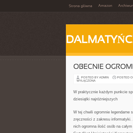
Amazon
Archiwu
Strona główna
DALMATYŃC
OBECNIE OGROM
POSTED BY ADMIN
POSTED ON 
WYŁĄCZONA
W praktycznie każdym punkcie spr
dziesiątki najróżniejszych
W tej chwili ogromnie legendarne 
zręczności z zakresu informatyki.
nich ogromna ilość osób na całym 