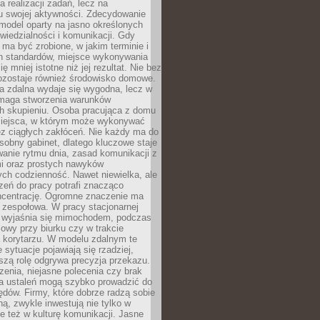
a realizacji zadań, lecz na
u swojej aktywności. Zdecydowanie
a model oparty na jasno określonych
wiedzialności i komunikacji. Gdy
ma być zrobione, w jakim terminie i
ch standardów, miejsce wykonywania
ię mniej istotne niż jej rezultat. Nie bez
ozostaje również środowisko domowe.
ca zdalna wydaje się wygodna, lecz w
maga stworzenia warunków
ch skupieniu. Osoba pracująca z domu
miejsca, w którym może wykonywać
z ciągłych zakłóceń. Nie każdy ma do
sobny gabinet, dlatego kluczowe staje
anie rytmu dnia, zasad komunikacji z
 oraz prostych nawyków
ch codzienność. Nawet niewielka, ale
rzeń do pracy potrafi znacząco
ncentrację. Ogromne znaczenie ma
 zespołowa. W pracy stacjonarnej
y wyjaśnia się mimochodem, podczas
mowy przy biurku czy w trakcie
a korytarzu. W modelu zdalnym te
 sytuacje pojawiają się rzadziej,
szą rolę odgrywa precyzja przekazu.
enia, niejasne polecenia czy brak
ia ustaleń mogą szybko prowadzić do
błędów. Firmy, które dobrze radzą sobie
ną, zwykle inwestują nie tylko w
le też w kulturę komunikacji. Jasne