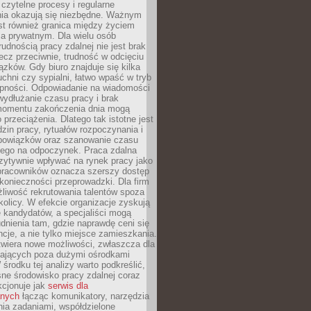
czytelne procesy i regularne
a okazują się niezbędne. Ważnym
st również granica między życiem
 prywatnym. Dla wielu osób
rudnością pracy zdalnej nie jest brak
lecz przeciwnie, trudność w odcięciu
ązków. Gdy biuro znajduje się kilka
chni czy sypialni, łatwo wpaść w tryb
tępności. Odpowiadanie na wiadomości
ydłużanie czasu pracy i brak
omentu zakończenia dnia mogą
 przeciążenia. Dlatego tak istotne jest
dzin pracy, rytuałów rozpoczynania i
bowiązków oraz szanowanie czasu
ego na odpoczynek. Praca zdalna
zytywnie wpływać na rynek pracy jako
 pracowników oznacza szerszy dostęp
 konieczności przeprowadzki. Dla firm
liwość rekrutowania talentów spoza
okolicy. W efekcie organizacje zyskują
 kandydatów, a specjaliści mogą
dnienia tam, gdzie naprawdę ceni się
cje, a nie tylko miejsce zamieszkania.
twiera nowe możliwości, zwłaszcza dla
ających poza dużymi ośrodkami
 środku tej analizy warto podkreślić,
ne środowisko pracy zdalnej coraz
kcjonuje jak
serwis dla
nych
łącząc komunikatory, narzędzia
ia zadaniami, współdzielone