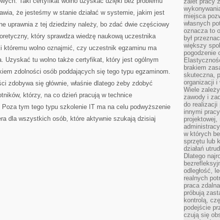
wych. Taki certyfikat wolno uzyskać dzięki bez problemu
zalet pracy 
wykonywania
wia, że jesteśmy w stanie działać w systemie, jakim jest
miejsca pozw
własnych po
ne uprawnia z tej dziedziny należy, bo zdać dwie częściowy
oznacza to 
oretyczny, który sprawdza wiedzę naukową uczestnika
był przezna
większy spok
ęki któremu wolno oznajmić, czy uczestnik egzaminu ma
pogodzenie 
 Uzyskać tu wolno także certyfikat, który jest ogólnym
Elastyczność
brakiem zasa
kiem zdolności osób poddających się tego typu egzaminom.
skuteczna, p
organizacji 
ści zdobywa się głównie, właśnie dlatego żeby zdobyć
Wiele zależ
tników, którzy, na co dzień pracują w technice
zawody i zad
do realizacj
. Poza tym tego typu szkolenie IT ma na celu podwyższenie
innymi pracy
a dla wszystkich osób, które aktywnie szukają dzisiaj
projektowej,
administracy
w których be
sprzętu lub 
działań utru
Dlatego najr
bezrefleksy
odległość, 
realnych pot
praca zdalna
próbują zas
kontrolą, cz
podejście pr
czują się ob