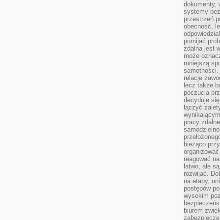
dokumenty, w
systemy bez
przestrzeń p
obecność, le
odpowiedzia
pomijać prob
zdalna jest 
może oznacz
mniejszą sp
samotności. 
relacje zawo
lecz także b
poczucia prz
decyduje się
łączyć zalet
wynikającym
pracy zdaln
samodzielno
przełożonego
bieżąco prz
organizować 
reagować na
łatwo, ale s
rozwijać. Do
na etapy, un
postępów po
wysokim pozi
bezpieczeńs
biurem zwię
zabezpiecze