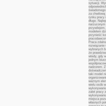
sytuacji. Wy
odpowiednich
świadomego 
za chwilową
rynku pracy 
długo. Najlep
narzuconym 
przywilejem
modelem dzia
przynieść ko
pracodawco
Praca zdalna
rozwiązanie 
wybranych br
że prawdziwa
wtedy, gdy 
jednym biurz
współpracow
nadzorem. Z
doświadczeni
taki model 
organizowani
ważnym elem
wielu osób 
wykonywania
zalet pracy 
wykonywania
miejsca pozw
własnych po
oznacza to 