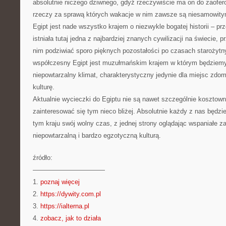
absolutnie niczego dziwnego, gdyż rzeczywiście ma on do zaofer
rzeczy za sprawą których wakacje w nim zawsze są niesamowity
Egipt jest nade wszystko krajem o niezwykle bogatej historii – pr
istniała tutaj jedna z najbardziej znanych cywilizacji na świecie,
nim podziwiać sporo pięknych pozostałości po czasach starożytn
współczesny Egipt jest muzułmańskim krajem w którym będziem
niepowtarzalny klimat, charakterystyczny jedynie dla miejsc zdo
kulturę.
Aktualnie wycieczki do Egiptu nie są nawet szczególnie kosztow
zainteresować się tym nieco bliżej. Absolutnie każdy z nas będz
tym kraju swój wolny czas, z jednej strony oglądając wspaniałe za
niepowtarzalną i bardzo egzotyczną kulturą.
źródło:
———————————
1.
poznaj więcej
2.
https://dywity.com.pl
3.
https://ialterna.pl
4.
zobacz, jak to działa