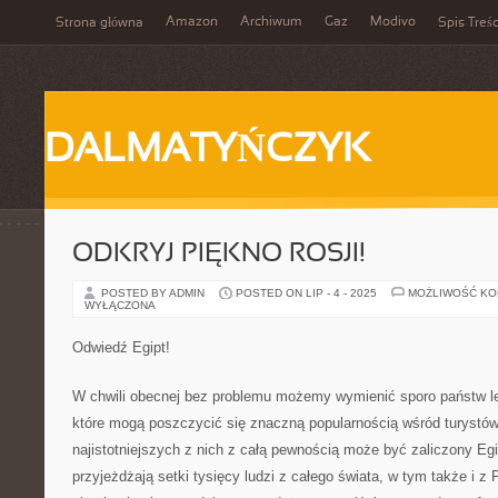
Amazon
Archiwum
Gaz
Modivo
Strona główna
Spis Treśc
DALMATYŃCZYK
ODKRYJ PIĘKNO ROSJI!
POSTED BY ADMIN
POSTED ON LIP - 4 - 2025
MOŻLIWOŚĆ K
WYŁĄCZONA
Odwiedź Egipt!
W chwili obecnej bez problemu możemy wymienić sporo państw l
które mogą poszczycić się znaczną popularnością wśród turystów
najistotniejszych z nich z całą pewnością może być zaliczony Egi
przyjeżdżają setki tysięcy ludzi z całego świata, w tym także i z