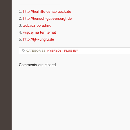
———————————
1.
http://tierhilfe-osnabrueck.de
2.
http://tierisch-gut-versorgt.de
3.
zobacz poradnik
4.
więcej na ten temat
5.
http://tjt-kungfu.de
CATEGORIES:
HYBRYDY I PLUG-INY
Comments are closed.