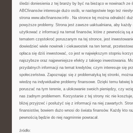
śledzi doniesienia z tej branży by być na bieżąco w nowinach ze 
ABCfinansów interesuje dużo osób, w następstwie tego też niesł
strona www.abcfinansow.info
. Na stronce tej można odnaleźć dużo
powyższe problemy. Strona jest zawsze uaktualniana, aby każdy 
użytkować z informacji na temat finansów, które z pewnością są
tematem częstokroć poruszanym na tej stronce, jest inwestowanie
dowiedzieć wiele nowinek i ciekawostek na ten temat, przetestowa
opłaca się dziś inwestować, co jest w największym stopniu korzys
najszybsze oraz najpewniejsze efekty z takiego inwestowania. M
przydatnych informacji na temat kredytów, czym interesuje się p
społeczeństwa. Zapoznając się z problematyką tej stronki, możn
wiedzę na indywidualne problemy finansowe. Dzięki temu łatwiej 
poruszać na tym terenie, a ulokowanie swoich pieniędzy, czy wzięc
nas żadnym problemem. Korzystanie z tej strony nic nie kosztuje, 
bliżej przyjrzeć i posłużyć się z informacji na niej zawartych. Str
finansistów, bowiem dużo wnosi do świata finansów. Każdy kto raz
pewnością będzie do niej nagminnie powracał.
źródło: