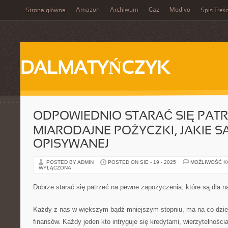
Amazon
Archiwum
Gaz
Modivo
Strona główna
Spis Treśc
DALMATYŃCZYK
ODPOWIEDNIO STARAĆ SIĘ PAT
MIARODAJNE POŻYCZKI, JAKIE S
OPISYWANEJ
POSTED BY ADMIN
POSTED ON SIE - 19 - 2025
MOŻLIWOŚĆ 
WYŁĄCZONA
Dobrze starać się patrzeć na pewne zapożyczenia, które są dla n
Każdy z nas w większym bądź mniejszym stopniu, ma na co dzie
finansów. Każdy jeden kto intryguje się kredytami, wierzytelności