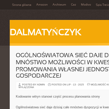
Amazon
Archiwum
Gaz
Modivo
Strona główna
Spis Treśc
DALMATYŃCZYK
OGÓLNOŚWIATOWA SIEĆ DAJE DZ
MNÓSTWO MOŻLIWOŚCI W KWES
PROMOWANIA WŁASNEJ JEDNOS
GOSPODARCZEJ
POSTED BY ADMIN
POSTED ON LIP - 13 - 2025
MOŻLIWOŚĆ 
WYŁĄCZONA
Kodowanie witryn stanowi część procesu planowania strony
Ogólnoświatowa sieć daje dzisiaj całe mnóstwo dyspozycji w kwe