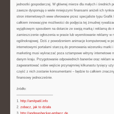
jednostki gospodarczej. W głównej mierze dla małych i średnich p
zawsze dysponują o wiele mniejszymi finansami aniżeli ich rynko
stron internetowych www oferowane przez specjaliste typu Grafi
całkiem innowacyjne możliwości do podjęcia tej żmudnej rywaliza
wyjątkowym sposobem na dotarcie ze swoją marką i reklamą do 
zamieszczenie ogłoszenia w prasie lub wyemitowanie reklamy w na
ogólnokrajowej. Dziś z powodzeniem animacje komputerowej w po
internetowymi portalami starczą do promowania wizerunku marki i
marketing musi wykraczać poza sztampowe witryny internetowe n
danym kraju. Przygotowanie odpowiednich banerów oraz reklam w
zagwarantować sobie wejście przynajmniej kilkunastu tysięcy uży
część z nich zostanie konsumentami – będzie to całkiem znaczn
finansowy jednocześnie.
źródło:
———————————
1.
http://amitpatil.info
2.
zobacz, jak to działa
3.
http://andreasbecker-ambecc.de