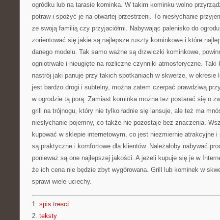
ogródku lub na tarasie kominka. W takim kominku wolno przyrz
potraw i spożyć je na otwartej przestrzeni. To niesłychanie przy
ze swoją familią czy przyjaciółmi. Nabywając palenisko do ogrod
zorientować się jakie są najlepsze ruszty kominkowe i które najle
danego modelu. Tak samo ważne są drzwiczki kominkowe, powinny
ogniotrwałe i nieugięte na rozliczne czynniki atmosferyczne. Taki
nastrój jaki panuje przy takich spotkaniach w skwerze, w okresie l
jest bardzo drogi i subtelny, można zatem czerpać prawdziwą pr
w ogrodzie tą porą. Zamiast kominka można też postarać się o zwyk
grill na trójnogu, który nie tylko ładnie się lansuje, ale też ma mnó
niesłychanie pojemny, co także nie pozostaje bez znaczenia. Wsz
kupować w sklepie internetowym, co jest niezmiernie atrakcyjne i
są praktyczne i komfortowe dla klientów. Należałoby nabywać pr
ponieważ są one najlepszej jakości. A jeżeli kupuje się je w Inte
że ich cena nie będzie zbyt wygórowana. Grill lub kominek w skwe
sprawi wiele uciechy.
1.
spis tresci
2.
teksty