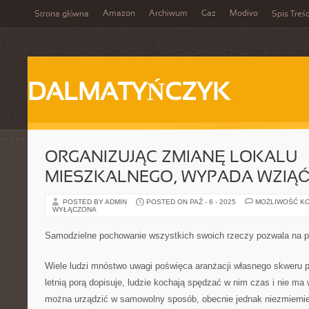
Amazon
Archiwum
Gaz
Modivo
Strona główna
Spis Treśc
DALMATYŃCZYK
ORGANIZUJĄC ZMIANĘ LOKALU
MIESZKALNEGO, WYPADA WZIĄ
POSTED BY ADMIN
POSTED ON PAŹ - 6 - 2025
MOŻLIWOŚĆ K
WYŁĄCZONA
Samodzielne pochowanie wszystkich swoich rzeczy pozwala na 
Wiele ludzi mnóstwo uwagi poświęca aranżacji własnego skweru 
letnią porą dopisuje, ludzie kochają spędzać w nim czas i nie ma
można urządzić w samowolny sposób, obecnie jednak niezmiernie