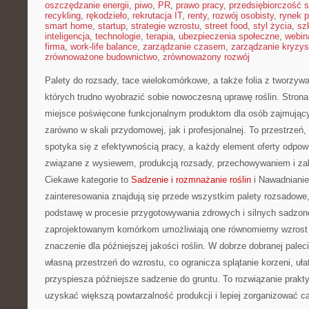
oszczędzanie energii
,
piwo
,
PR
,
prawo pracy
,
przedsiębiorczość 
recykling
,
rękodzieło
,
rekrutacja IT
,
renty
,
rozwój osobisty
,
rynek p
smart home
,
startup
,
strategie wzrostu
,
street food
,
styl życia
,
sz
inteligencja
,
technologie
,
terapia
,
ubezpieczenia społeczne
,
webin
firma
,
work-life balance
,
zarządzanie czasem
,
zarządzanie kryzy
zrównoważone budownictwo
,
zrównoważony rozwój
Palety do rozsady, tace wielokomórkowe, a także folia z tworzyw
których trudno wyobrazić sobie nowoczesną uprawę roślin. Strona
miejsce poświęcone funkcjonalnym produktom dla osób zajmując
zarówno w skali przydomowej, jak i profesjonalnej. To przestrzeń,
spotyka się z efektywnością pracy, a każdy element oferty odpow
związane z wysiewem, produkcją rozsady, przechowywaniem i zab
Ciekawe kategorie to
Sadzenie i rozmnażanie roślin
i Nawadnianie
zainteresowania znajdują się przede wszystkim palety rozsadowe, 
podstawę w procesie przygotowywania zdrowych i silnych sadzon
zaprojektowanym komórkom umożliwiają one równomierny wzrost
znaczenie dla późniejszej jakości roślin. W dobrze dobranej pale
własną przestrzeń do wzrostu, co ogranicza splątanie korzeni, uła
przyspiesza późniejsze sadzenie do gruntu. To rozwiązanie prak
uzyskać większą powtarzalność produkcji i lepiej zorganizować c