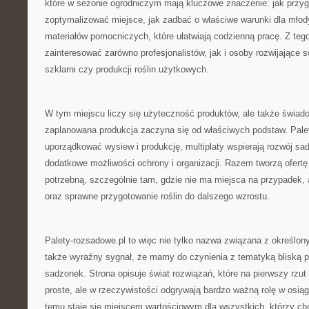
które w sezonie ogrodniczym mają kluczowe znaczenie: jak przyg
zoptymalizować miejsce, jak zadbać o właściwe warunki dla młodyc
materiałów pomocniczych, które ułatwiają codzienną pracę. Z te
zainteresować zarówno profesjonalistów, jak i osoby rozwijające 
szklarni czy produkcji roślin użytkowych.
W tym miejscu liczy się użyteczność produktów, ale także świad
zaplanowana produkcja zaczyna się od właściwych podstaw. Pal
uporządkować wysiew i produkcję, multiplaty wspierają rozwój sad
dodatkowe możliwości ochrony i organizacji. Razem tworzą ofertę 
potrzebną, szczególnie tam, gdzie nie ma miejsca na przypadek, 
oraz sprawne przygotowanie roślin do dalszego wzrostu.
Palety-rozsadowe.pl to więc nie tylko nazwa związana z określo
także wyraźny sygnał, że mamy do czynienia z tematyką bliską pr
sadzonek. Strona opisuje świat rozwiązań, które na pierwszy rz
proste, ale w rzeczywistości odgrywają bardzo ważną rolę w osiąg
temu staje się miejscem wartościowym dla wszystkich, którzy chc