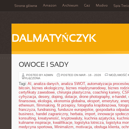
Amazon
Archiwum
Gaz
Modivo
Strona główna
Spis Treśc
DALMATYŃCZYK
OWOCE I SADY
POSTED BY ADMIN
POSTED ON MAR - 16 - 2026
MOŻLIWOŚĆ 
WYŁĄCZONA
Tagi:
AI
,
analiza danych
,
analiza SWOT
,
automatyzacja procesów
bitcoin
,
biznes ekologiczny
,
biznes międzynarodowy
,
biznes rodzi
certyfikaty zawodowe
,
chirurgia plastyczna
,
coaching kariery
,
CS
cyfryzacja
,
desery
,
doping
,
dotacje
,
drone photography
,
e-handel
,
finansowa
,
ekologia
,
ekonomia globalna
,
eksport
,
emerytury
,
ener
ethereum
,
filmmaking
,
fit przepisy
,
fotografia krajobrazowa
,
fotogr
franczyza
,
fundraising
,
fundusze europejskie
,
gospodarka odpada
business
,
handel zagraniczny
,
herbata
,
import
,
innowacje społecz
konsulting
,
kreatywność
,
kryptowaluty
,
kuchnia azjatycka
,
kuchni
kulinarne inspiracje
,
kwalifikacje
,
logistyka lotnicza
,
logistyka mo
medycyna sportowa
,
Minimalizm
,
motivacja
,
obsługa klienta
,
ochr