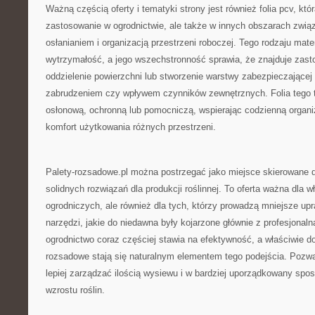
Ważną częścią oferty i tematyki strony jest również folia pcv, któ
zastosowanie w ogrodnictwie, ale także w innych obszarach zwi
osłanianiem i organizacją przestrzeni roboczej. Tego rodzaju mater
wytrzymałość, a jego wszechstronność sprawia, że znajduje zasto
oddzielenie powierzchni lub stworzenie warstwy zabezpieczającej 
zabrudzeniem czy wpływem czynników zewnętrznych. Folia tego t
osłonową, ochronną lub pomocniczą, wspierając codzienną organi
komfort użytkowania różnych przestrzeni.
Palety-rozsadowe.pl można postrzegać jako miejsce skierowane do
solidnych rozwiązań dla produkcji roślinnej. To oferta ważna dla w
ogrodniczych, ale również dla tych, którzy prowadzą mniejsze up
narzędzi, jakie do niedawna były kojarzone głównie z profesjona
ogrodnictwo coraz częściej stawia na efektywność, a właściwie do
rozsadowe stają się naturalnym elementem tego podejścia. Pozw
lepiej zarządzać ilością wysiewu i w bardziej uporządkowany spo
wzrostu roślin.