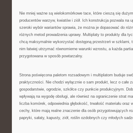
Nie mniej ważne są wielokomórkowe tace, które cieszą się duży
producentów warzyw, kwiatów i ziół. Ich konstrukcja pozwala na 
szeroki wybór wariantów sprawia, że można je dopasować do różn
różnych metod prowadzenia uprawy. Multiplaty to produkty dla tyc
chcą maksymalnie wykorzystać dostępną przestrzeń w szklarni, tu
nim łatwiej utrzymać równomierne warunki wzrostu, a każda part
przygotowana w sposób powtarzalny.
Strona poświęcona paletom rozsadowym i multiplatom buduje swó
praktyczności. Nie chodzi wyłącznie o sam produkt, lecz o całe 
gospodarstwie, ogrodzie, szkółce czy punkcie produkcyjnym. Dobr
wpływają na wygodę obsługi, ale również na ograniczenie strat ma
liczba komórek, odpowiednia głębokość, trwałość materiału oraz 
cechy, które mają realne znaczenie dla osób przygotowujących r
papryki, sałaty, kapusty, ziół, roślin ozdobnych czy młodych sad