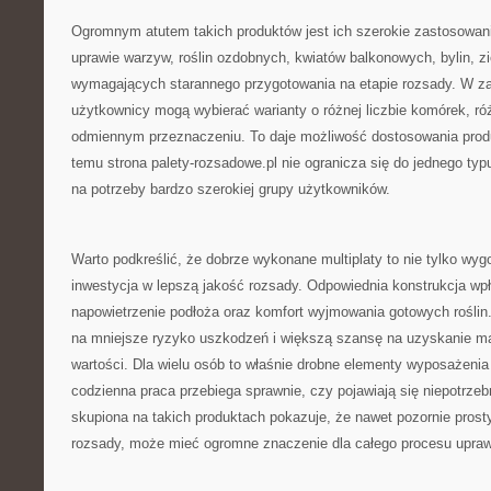
Ogromnym atutem takich produktów jest ich szerokie zastosowa
uprawie warzyw, roślin ozdobnych, kwiatów balkonowych, bylin, zi
wymagających starannego przygotowania na etapie rozsady. W za
użytkownicy mogą wybierać warianty o różnej liczbie komórek, ró
odmiennym przeznaczeniu. To daje możliwość dostosowania produk
temu strona palety-rozsadowe.pl nie ogranicza się do jednego typ
na potrzeby bardzo szerokiej grupy użytkowników.
Warto podkreślić, że dobrze wykonane multiplaty to nie tylko wygo
inwestycja w lepszą jakość rozsady. Odpowiednia konstrukcja w
napowietrzenie podłoża oraz komfort wyjmowania gotowych roślin
na mniejsze ryzyko uszkodzeń i większą szansę na uzyskanie mat
wartości. Dla wielu osób to właśnie drobne elementy wyposażenia
codzienna praca przebiega sprawnie, czy pojawiają się niepotrzeb
skupiona na takich produktach pokazuje, że nawet pozornie prosty
rozsady, może mieć ogromne znaczenie dla całego procesu upra