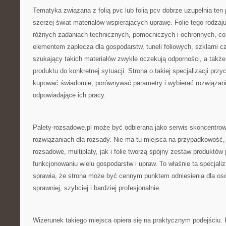
Tematyka związana z folią pvc lub folią pcv dobrze uzupełnia ten 
szerzej świat materiałów wspierających uprawę. Folie tego rodz
różnych zadaniach technicznych, pomocniczych i ochronnych, co
elementem zaplecza dla gospodarstw, tuneli foliowych, szklarni 
szukający takich materiałów zwykle oczekują odporności, a takż
produktu do konkretnej sytuacji. Strona o takiej specjalizacji prz
kupować świadomie, porównywać parametry i wybierać rozwiązani
odpowiadające ich pracy.
Palety-rozsadowe.pl może być odbierana jako serwis skoncentr
rozwiązaniach dla rozsady. Nie ma tu miejsca na przypadkowość,
rozsadowe, multiplaty, jak i folie tworzą spójny zestaw produkt
funkcjonowaniu wielu gospodarstw i upraw. To właśnie ta specjali
sprawia, że strona może być cennym punktem odniesienia dla osó
sprawniej, szybciej i bardziej profesjonalnie.
Wizerunek takiego miejsca opiera się na praktycznym podejściu. Kl