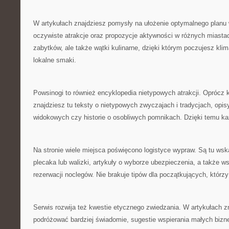
W artykułach znajdziesz pomysły na ułożenie optymalnego planu w
oczywiste atrakcje oraz propozycje aktywności w różnych miastac
zabytków, ale także wątki kulinarne, dzięki którym poczujesz kli
lokalne smaki.
Powsinogi to również encyklopedia nietypowych atrakcji. Oprócz
znajdziesz tu teksty o nietypowych zwyczajach i tradycjach, opi
widokowych czy historie o osobliwych pomnikach. Dzięki temu każ
Na stronie wiele miejsca poświęcono logistyce wypraw. Są tu wsk
plecaka lub walizki, artykuły o wyborze ubezpieczenia, a także 
rezerwacji noclegów. Nie brakuje tipów dla początkujących, którzy
Serwis rozwija też kwestie etycznego zwiedzania. W artykułach z
podróżować bardziej świadomie, sugestie wspierania małych bizn