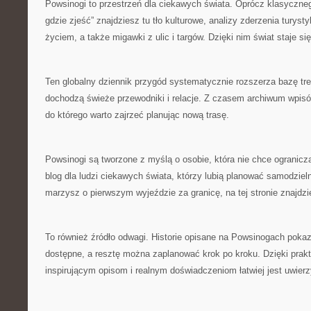
Powsinogi to przestrzeń dla ciekawych świata. Oprócz klasyczneg
gdzie zjeść” znajdziesz tu tło kulturowe, analizy zderzenia turys
życiem, a także migawki z ulic i targów. Dzięki nim świat staje się
Ten globalny dziennik przygód systematycznie rozszerza bazę tre
dochodzą świeże przewodniki i relacje. Z czasem archiwum wpisó
do którego warto zajrzeć planując nową trasę.
Powsinogi są tworzone z myślą o osobie, która nie chce ograniczać
blog dla ludzi ciekawych świata, którzy lubią planować samodzieln
marzysz o pierwszym wyjeździe za granicę, na tej stronie znajdzie
To również źródło odwagi. Historie opisane na Powsinogach pokaz
dostępne, a resztę można zaplanować krok po kroku. Dzięki pra
inspirującym opisom i realnym doświadczeniom łatwiej jest uwierz