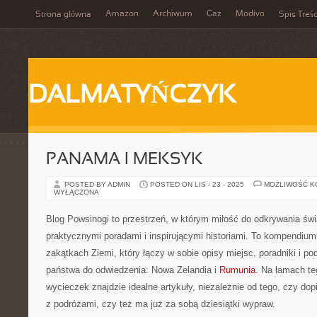
Amazon
Archiwum
Gaz
Modivo
Strona główna
Spis Treśc
DALMATYŃCZYK
PANAMA I MEKSYK
POSTED BY ADMIN
POSTED ON LIS - 23 - 2025
MOŻLIWOŚĆ 
WYŁĄCZONA
Blog Powsinogi to przestrzeń, w którym miłość do odkrywania świ
praktycznymi poradami i inspirującymi historiami. To kompendiu
zakątkach Ziemi, który łączy w sobie opisy miejsc, poradniki i p
państwa do odwiedzenia: Nowa Zelandia i
Rumunia
. Na łamach te
wycieczek znajdzie idealne artykuły, niezależnie od tego, czy do
z podróżami, czy też ma już za sobą dziesiątki wypraw.