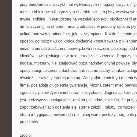
przy budowie dzisiejszych hal wytwórczych i magazynowych, myjn
rodzaju obiektów o fabrycznym charakterze. Ich płyty warstwowe 
trwałe, solidne i niestrudzone na wszelakiego typu okoliczności 
umieszczonej na stronie
, można odnaleźć w podobny sposób pły
poliuretanu wełny mineralnej, jak i z styropianu. Każde zlecenie j
sposób, od początku do końca dokładnie konsultowane z klientem
niezmiernie doświadczeni, obowiązkowi i rzeczowi, pobierają po
klientów i uwzględniają je w trakcie realizacji zlecenia. Propozycj
bogata, można w niej znajdować poza nadmienionymi powyżej płyt
specyfikacji, akcesoria dachowe. jak i same dachy, a także usługi
również cieszy się istotną renomą. Wszystkie produkty i materia
firmę, posiadają długoletnią gwarancję. Można zatem mieć pewno
zgodnie z przewidywaniami przez niesłychanie długi czas. Co naj
jest nadzwyczaj pociągająca, można posiadać pewność, że przy
zapotrzebowaniach dostanie się istotne zniżki i rabaty, co wszel
oferta intrygująca i nowomodna, z jakiej warto posłużyć się, o ile 
produktów.
źródło: