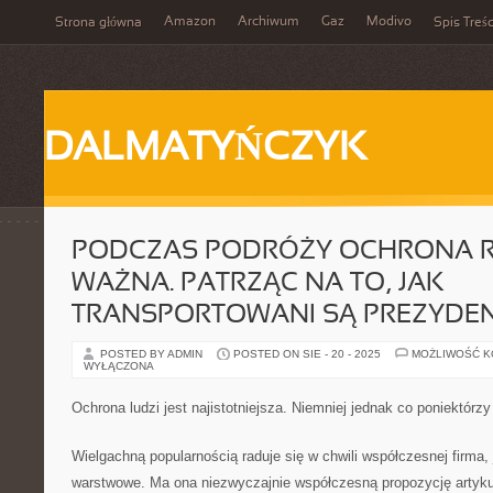
Amazon
Archiwum
Gaz
Modivo
Strona główna
Spis Treśc
DALMATYŃCZYK
PODCZAS PODRÓŻY OCHRONA R
WAŻNA. PATRZĄC NA TO, JAK
TRANSPORTOWANI SĄ PREZYDEN
POSTED BY ADMIN
POSTED ON SIE - 20 - 2025
MOŻLIWOŚĆ 
WYŁĄCZONA
Ochrona ludzi jest najistotniejsza. Niemniej jednak co poniektórzy
Wielgachną popularnością raduje się w chwili współczesnej firma, j
warstwowe. Ma ona niezwyczajnie współczesną propozycję artykuł