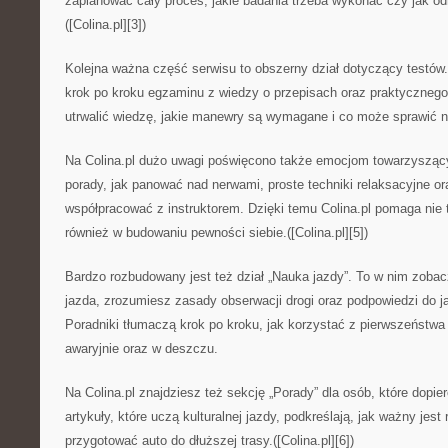
zaplanować cały proces, jakie badania trzeba wykonać czy jak od
([Colina.pl][3])
Kolejna ważna część serwisu to obszerny dział dotyczący testów.
krok po kroku egzaminu z wiedzy o przepisach oraz praktycznego.
utrwalić wiedzę, jakie manewry są wymagane i co może sprawić n
Na Colina.pl dużo uwagi poświęcono także emocjom towarzysząc
porady, jak panować nad nerwami, proste techniki relaksacyjne o
współpracować z instruktorem. Dzięki temu Colina.pl pomaga nie 
również w budowaniu pewności siebie.([Colina.pl][5])
Bardzo rozbudowany jest też dział „Nauka jazdy”. To w nim zobac
jazda, zrozumiesz zasady obserwacji drogi oraz podpowiedzi do j
Poradniki tłumaczą krok po kroku, jak korzystać z pierwszeństw
awaryjnie oraz w deszczu.
Na Colina.pl znajdziesz też sekcję „Porady” dla osób, które dopi
artykuły, które uczą kulturalnej jazdy, podkreślają, jak ważny jest
przygotować auto do dłuższej trasy.([Colina.pl][6])