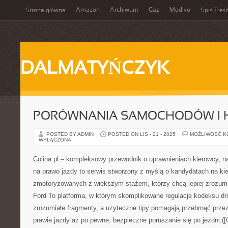
Amazon
Archiwum
Gaz
Modivo
Strona główna
Spis Treśc
DALMATYŃCZYK
PORÓWNANIA SAMOCHODÓW I 
POSTED BY ADMIN
POSTED ON LIS - 21 - 2025
MOŻLIWOŚĆ 
WYŁĄCZONA
Colina.pl – kompleksowy przewodnik o uprawnieniach kierowcy, n
na prawo jazdy to serwis stworzony z myślą o kandydatach na ki
zmotoryzowanych z większym stażem, którzy chcą lepiej zrozum
Ford To platforma, w którym skomplikowane regulacje kodeksu dr
zrozumiałe fragmenty, a użyteczne tipy pomagają przebrnąć przez
prawie jazdy aż po pewne, bezpieczne poruszanie się po jezdni.([Co