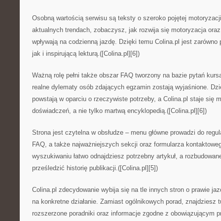
Osobną wartością serwisu są teksty o szeroko pojętej motoryzacj
aktualnych trendach, zobaczysz, jak rozwija się motoryzacja ora
wpływają na codzienną jazdę. Dzięki temu Colina.pl jest zarówn
jak i inspirującą lekturą.([Colina.pl][6])
Ważną rolę pełni także obszar FAQ tworzony na bazie pytań kursa
realne dylematy osób zdających egzamin zostają wyjaśnione. Dzi
powstają w oparciu o rzeczywiste potrzeby, a Colina.pl staje się
doświadczeń, a nie tylko martwą encyklopedią.([Colina.pl][6])
Strona jest czytelna w obsłudze – menu główne prowadzi do regula
FAQ, a także najważniejszych sekcji oraz formularza kontaktow
wyszukiwaniu łatwo odnajdziesz potrzebny artykuł, a rozbudowa
prześledzić historię publikacji.([Colina.pl][5])
Colina.pl zdecydowanie wybija się na tle innych stron o prawie 
na konkretne działanie. Zamiast ogólnikowych porad, znajdziesz tu
rozszerzone poradniki oraz informacje zgodne z obowiązującym 