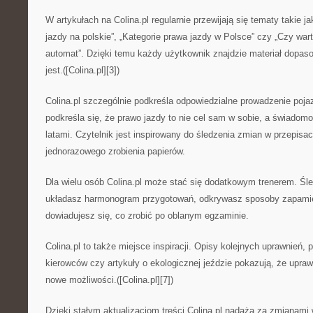
W artykułach na Colina.pl regularnie przewijają się tematy takie j
jazdy na polskie”, „Kategorie prawa jazdy w Polsce” czy „Czy war
automat”. Dzięki temu każdy użytkownik znajdzie materiał dopas
jest.([Colina.pl][3])
Colina.pl szczególnie podkreśla odpowiedzialne prowadzenie poja
podkreśla się, że prawo jazdy to nie cel sam w sobie, a świadom
latami. Czytelnik jest inspirowany do śledzenia zmian w przepisac
jednorazowego zrobienia papierów.
Dla wielu osób Colina.pl może stać się dodatkowym trenerem. Śle
układasz harmonogram przygotowań, odkrywasz sposoby zapamię
dowiadujesz się, co zrobić po oblanym egzaminie.
Colina.pl to także miejsce inspiracji. Opisy kolejnych uprawnień
kierowców czy artykuły o ekologicznej jeździe pokazują, że upraw
nowe możliwości.([Colina.pl][7])
Dzięki stałym aktualizacjom treści Colina.pl nadąża za zmianami 