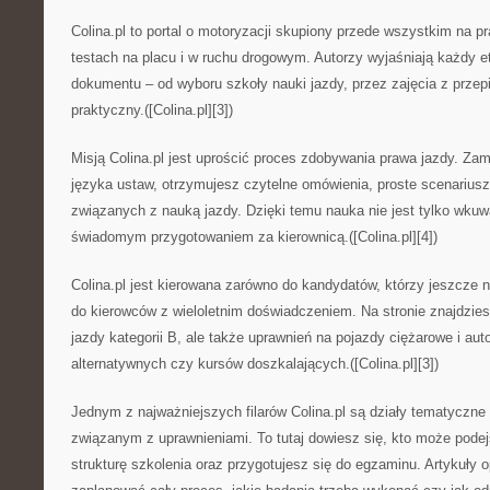
Colina.pl to portal o motoryzacji skupiony przede wszystkim na p
testach na placu i w ruchu drogowym. Autorzy wyjaśniają każdy 
dokumentu – od wyboru szkoły nauki jazdy, przez zajęcia z prze
praktyczny.([Colina.pl][3])
Misją Colina.pl jest uprościć proces zdobywania prawa jazdy. Za
języka ustaw, otrzymujesz czytelne omówienia, proste scenarius
związanych z nauką jazdy. Dzięki temu nauka nie jest tylko wkuw
świadomym przygotowaniem za kierownicą.([Colina.pl][4])
Colina.pl jest kierowana zarówno do kandydatów, którzy jeszcze nie
do kierowców z wieloletnim doświadczeniem. Na stronie znajdzies
jazdy kategorii B, ale także uprawnień na pojazdy ciężarowe i au
alternatywnych czy kursów doszkalających.([Colina.pl][3])
Jednym z najważniejszych filarów Colina.pl są działy tematyczn
związanym z uprawnieniami. To tutaj dowiesz się, kto może pode
strukturę szkolenia oraz przygotujesz się do egzaminu. Artykuły o