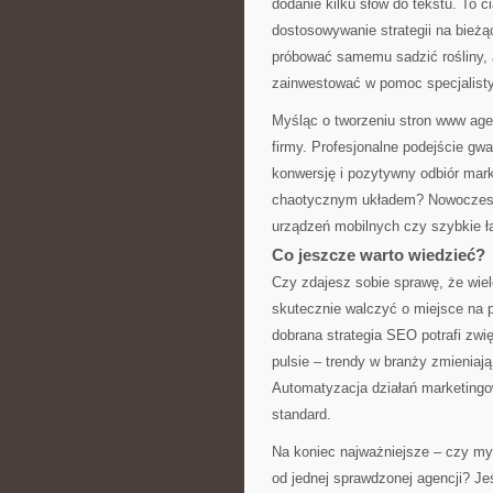
dodanie kilku słów do tekstu. To c
dostosowywanie strategii na bież
próbować samemu sadzić rośliny, al
zainwestować w pomoc specjalisty
Myśląc o tworzeniu stron www agen
firmy. Profesjonalne podejście gwa
konwersję i pozytywny odbiór mark
chaotycznym układem? Nowoczesne
urządzeń mobilnych czy szybkie ł
Co jeszcze warto wiedzieć?
Czy zdajesz sobie sprawę, że wiel
skutecznie walczyć o miejsce na 
dobrana strategia SEO potrafi zwi
pulsie – trendy w branży zmieniaj
Automatyzacja działań marketingow
standard.
Na koniec najważniejsze – czy my
od jednej sprawdzonej agencji? Jeśl