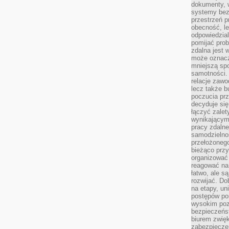
dokumenty, w
systemy bez
przestrzeń p
obecność, le
odpowiedzia
pomijać prob
zdalna jest 
może oznacz
mniejszą sp
samotności. 
relacje zawo
lecz także b
poczucia prz
decyduje się
łączyć zalet
wynikającym
pracy zdaln
samodzielno
przełożonego
bieżąco prz
organizować 
reagować na
łatwo, ale s
rozwijać. Do
na etapy, un
postępów po
wysokim pozi
bezpieczeńs
biurem zwię
zabezpiecze