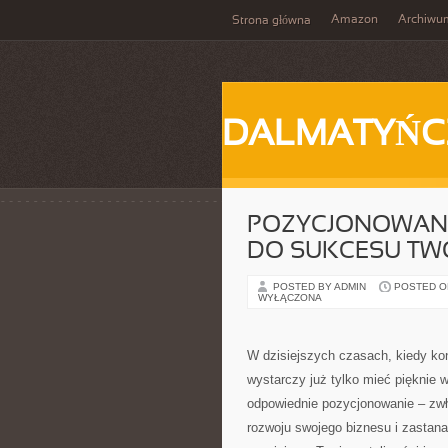
Amazon
Archiwu
Strona główna
DALMATYŃC
POZYCJONOWANI
DO SUKCESU TWO
POSTED BY ADMIN
POSTED ON
WYŁĄCZONA
W dzisiejszych czasach, kiedy kon
wystarczy już tylko mieć pięknie 
odpowiednie pozycjonowanie – zw
rozwoju swojego biznesu i zastana