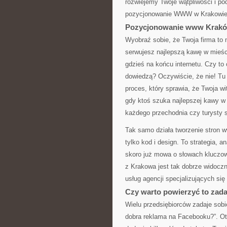
rozwiejemy Twoje wątpliwości i po
pozycjonowanie WWW w Krakowie
Pozycjonowanie www Kraków
Wyobraź sobie, że Twoja firma to
serwujesz najlepszą kawę w mieści
gdzieś na końcu internetu. Czy to 
dowiedzą? Oczywiście, że nie! T
proces, który sprawia, że Twoja w
gdy ktoś szuka najlepszej kawy w K
każdego przechodnia czy turysty 
Tak samo działa tworzenie stron w
tylko kod i design. To strategia, 
skoro już mowa o słowach kluczow
z Krakowa jest tak dobrze widoczn
usług agencji specjalizujących się
Czy warto powierzyć to zada
Wielu przedsiębiorców zadaje sobi
dobra reklama na Facebooku?”. Ot