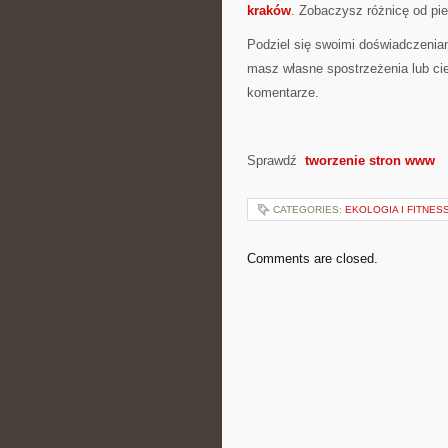
kraków
. Zobaczysz różnicę od pie
Podziel się swoimi doświadczeniam
masz własne spostrzeżenia lub ci
komentarze.
Sprawdź
tworzenie stron www
CATEGORIES:
EKOLOGIA I FITNES
Comments are closed.