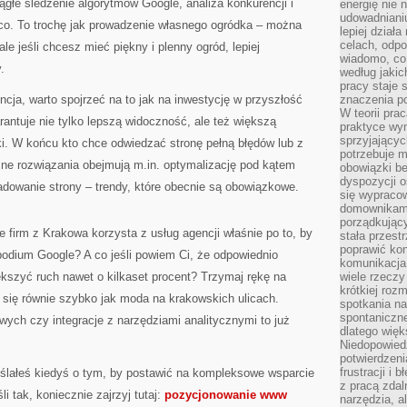
iągłe śledzenie algorytmów Google, analiza konkurencji i
energię nie n
udowadniani
ąco. To trochę jak prowadzenie własnego ogródka – można
lepiej dział
celach, odpo
e jeśli chcesz mieć piękny i plenny ogród, lepiej
wiadomo, co 
.
według jaki
pracy staje s
cja, warto spojrzeć na to jak na inwestycję w przyszłość
znaczenia p
W teorii pra
rantuje nie tylko lepszą widoczność, ale też większą
praktyce wy
sprzyjający
i. W końcu kto chce odwiedzać stronę pełną błędów lub z
potrzebuje 
 rozwiązania obejmują m.in. optymalizację pod kątem
obowiązki be
dyspozycji o
adowanie strony – trendy, które obecnie są obowiązkowe.
się wypracow
domownikami
porządkujący
e firm z Krakowa korzysta z usług agencji właśnie po to, by
stała przest
poprawić ko
podium Google? A co jeśli powiem Ci, że odpowiednio
komunikacja
ększyć ruch nawet o kilkaset procent? Trzymaj rękę na
wiele rzecz
krótkiej roz
ą się równie szybko jak moda na krakowskich ulicach.
spotkania n
spontaniczne
ych czy integracje z narzędziami analitycznymi to już
dlatego więk
Niedopowiedz
potwierdzen
frustracji i 
ślałeś kiedyś o tym, by postawić na kompleksowe wsparcie
z pracą zdal
i tak, koniecznie zajrzyj tutaj:
pozycjonowanie www
narzędzia, a