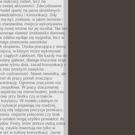
a realizacji zadań, lecz na
u swojej aktywności. Zdecydowanie
a model oparty na jasno określonych
wiedzialności i komunikacji. Gdy
ma być zrobione, w jakim terminie i
ch standardów, miejsce wykonywania
ię mniej istotne niż jej rezultat. Nie bez
ozostaje również środowisko domowe.
ca zdalna wydaje się wygodna, lecz w
maga stworzenia warunków
ch skupieniu. Osoba pracująca z domu
miejsca, w którym może wykonywać
z ciągłych zakłóceń. Nie każdy ma do
sobny gabinet, dlatego kluczowe staje
anie rytmu dnia, zasad komunikacji z
 oraz prostych nawyków
ch codzienność. Nawet niewielka, ale
rzeń do pracy potrafi znacząco
ncentrację. Ogromne znaczenie ma
 zespołowa. W pracy stacjonarnej
y wyjaśnia się mimochodem, podczas
mowy przy biurku czy w trakcie
a korytarzu. W modelu zdalnym te
 sytuacje pojawiają się rzadziej,
szą rolę odgrywa precyzja przekazu.
enia, niejasne polecenia czy brak
ia ustaleń mogą szybko prowadzić do
błędów. Firmy, które dobrze radzą sobie
ną, zwykle inwestują nie tylko w
le też w kulturę komunikacji. Jasne