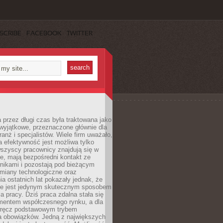
SCRIBE
FACEBOOK
TWITTER
 przez długi czas była traktowana jako
wyjątkowe, przeznaczone głównie dla
anż i specjalistów. Wiele firm uważało,
 efektywność jest możliwa tylko
wszyscy pracownicy znajdują się w
e, mają bezpośredni kontakt ze
nikami i pozostają pod bieżącym
miany technologiczne oraz
a ostatnich lat pokazały jednak, że
nie jest jedynym skutecznym sposobem
a pracy. Dziś praca zdalna stała się
entem współczesnego rynku, a dla
wręcz podstawowym trybem
 obowiązków. Jedną z największych