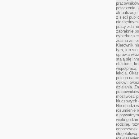
pracowników
połączenia, 
aktualizacje
z sieci publ
niezbędnymi
pracy zdalne
zabraknie po
cyberbezpie
zdalna zmien
Kierownik ni
tym, kto sied
sprawia wraż
stają się inn
efektami, ko
współpracą. 
lekcja. Okaz
polega na cią
celów i two
działania. Z
pracowników 
możliwość pr
kluczowych 
Nie chodzi w
rozumienie 
a prywatnym.
wielu godzin
rodzinę, roz
odpoczynek. 
długofalową 
rozwiązaniem