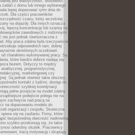
zdalnej jest elastyczność. Możliwość
 zadań z domu lub innego wybranego
ala lepiej dopasować rytm dnia do
trzeb. Dla części pracowników
oszczędność czasu, który wcześniej
czany na dojazdy. Dla innych oznacza
ój, lepszą koncentrację lub szansę na
obowiązków zawodowych z rodzinnymi.
 nie jest jednak równoznaczna z
d. Aby praca zdalna była rzeczywiście
otrzebuje odpowiednich ram, dobrej
i wyraźnie określonych oczekiwań.
y od charakteru wykonywanej pracy. Są
ania, które bardzo dobrze nadają się
i poza biurem. Dotyczy to między
 analitycznej, programistycznej,
 redakcyjnej, marketingowej czy
jnej. Są jednak również takie obszary,
zpośredni kontakt z ludźmi, dostęp do
konieczność szybkiej koordynacji
dniają pełne przejście na model zdalny.
ozsądniejsze podejście polega nie na
jnym zachwycie nad pracą na
lecz na dopasowaniu modelu do
rzeb organizacji i zespołu. Skuteczna
 opiera się na zaufaniu. Firmy, które
tąpić bezpośrednią obecność nadmierną
ęsto szybko przekonują się, że takie
zynosi odwrotny skutek. Pracownicy
serwowani, tracą motywację i skupiają