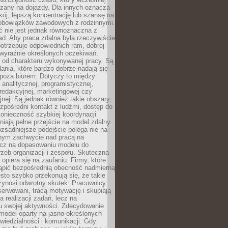
czany na dojazdy. Dla innych oznacza
ój, lepszą koncentrację lub szansę na
obowiązków zawodowych z rodzinnymi.
 nie jest jednak równoznaczna z
d. Aby praca zdalna była rzeczywiście
otrzebuje odpowiednich ram, dobrej
i wyraźnie określonych oczekiwań.
y od charakteru wykonywanej pracy. Są
ania, które bardzo dobrze nadają się
i poza biurem. Dotyczy to między
 analitycznej, programistycznej,
 redakcyjnej, marketingowej czy
jnej. Są jednak również takie obszary,
zpośredni kontakt z ludźmi, dostęp do
konieczność szybkiej koordynacji
dniają pełne przejście na model zdalny.
ozsądniejsze podejście polega nie na
jnym zachwycie nad pracą na
lecz na dopasowaniu modelu do
rzeb organizacji i zespołu. Skuteczna
 opiera się na zaufaniu. Firmy, które
tąpić bezpośrednią obecność nadmierną
ęsto szybko przekonują się, że takie
zynosi odwrotny skutek. Pracownicy
serwowani, tracą motywację i skupiają
a realizacji zadań, lecz na
u swojej aktywności. Zdecydowanie
a model oparty na jasno określonych
wiedzialności i komunikacji. Gdy