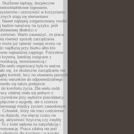
. Służbowe laptopy, bezpieczne
wieloskładnikowe logowanie,
 systemów i ostrożność w korzystaniu
icznych stają się elementami
. Nawet najlepiej zorganizowany model
j będzie narażony na ryzyko, jeśli
dstawowej dbałości o
czeństwo. Warto zauważyć, że praca
ia również sposób zarządzania.
e może już opierać swojej oceny na
zi najdłużej przy biurku albo kto
enie najbardziej zajętego. Potrzebne
e kryteria, bardziej związane z
munikacją, terminowością i
Dla wielu organizacji była to ważna
ało się, że skuteczne zarządzanie nie
głej kontroli, lecz na stawianiu jasnych
rzeniu warunków do odpowiedzialnego
mieniło się także podejście
do komfortu życia. Dla wielu osób
acy zdalnej stała się jednym z
czynników przy wyborze pracodawcy.
yłącznie o wygodę, ale o szersze
równowagi między życiem zawodowym
 Człowiek, który nie traci codziennie
 na dojazdy, ma więcej czasu na
wój, aktywność fizyczną czy zwykły
To z kolei wpływa na satysfakcję i
motywację. Praca zdalna nie jest
 idealnym dla każdego i w każdej