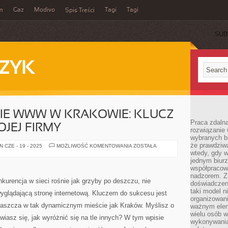
m
Gaz
Modivo
Tagi
Tagi
Spis Treści
SUB
ZYK
E WWW W KRAKOWIE: KLUCZ
Praca zdalna
JEJ FIRMY
rozwiązanie 
wybranych br
że prawdziwa
POZYCJONOWANIE
 CZE - 19 - 2025
MOŻLIWOŚĆ KOMENTOWANIA
ZOSTAŁA
WWW
wtedy, gdy 
W
jednym biurz
KRAKOWIE:
współpracow
KLUCZ
DO
nadzorem. Z
SUKCESU
kurencja w sieci rośnie jak grzyby po deszczu, nie
doświadczeni
TWOJEJ
FIRMY
taki model 
wyglądającą stronę internetową. Kluczem do sukcesu jest
organizowani
łaszcza w tak dynamicznym mieście jak Kraków. Myślisz o
ważnym elem
wielu osób 
wiasz się, jak wyróżnić się na tle innych? W tym wpisie
wykonywania