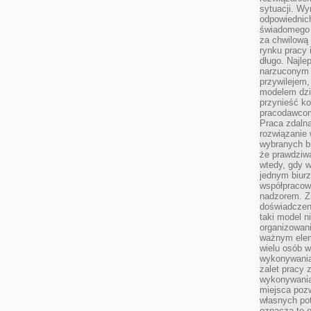
sytuacji. Wy
odpowiednich
świadomego 
za chwilową
rynku pracy 
długo. Najlep
narzuconym 
przywilejem
modelem dzia
przynieść ko
pracodawco
Praca zdalna
rozwiązanie 
wybranych br
że prawdziwa
wtedy, gdy 
jednym biurz
współpracow
nadzorem. Z
doświadczeni
taki model 
organizowani
ważnym elem
wielu osób 
wykonywania
zalet pracy 
wykonywania
miejsca pozw
własnych po
oznacza to 