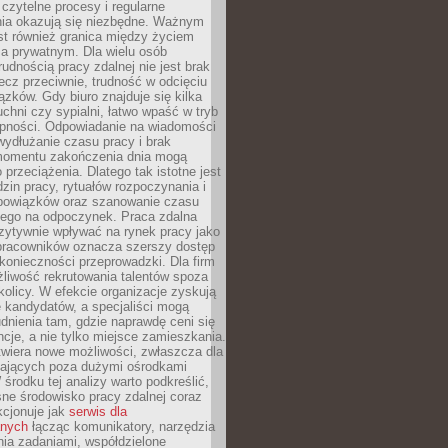
czytelne procesy i regularne
a okazują się niezbędne. Ważnym
st również granica między życiem
 prywatnym. Dla wielu osób
rudnością pracy zdalnej nie jest brak
lecz przeciwnie, trudność w odcięciu
ązków. Gdy biuro znajduje się kilka
chni czy sypialni, łatwo wpaść w tryb
tępności. Odpowiadanie na wiadomości
ydłużanie czasu pracy i brak
omentu zakończenia dnia mogą
 przeciążenia. Dlatego tak istotne jest
dzin pracy, rytuałów rozpoczynania i
bowiązków oraz szanowanie czasu
ego na odpoczynek. Praca zdalna
zytywnie wpływać na rynek pracy jako
 pracowników oznacza szerszy dostęp
 konieczności przeprowadzki. Dla firm
liwość rekrutowania talentów spoza
okolicy. W efekcie organizacje zyskują
 kandydatów, a specjaliści mogą
dnienia tam, gdzie naprawdę ceni się
cje, a nie tylko miejsce zamieszkania.
twiera nowe możliwości, zwłaszcza dla
ających poza dużymi ośrodkami
 środku tej analizy warto podkreślić,
ne środowisko pracy zdalnej coraz
kcjonuje jak
serwis dla
nych
łącząc komunikatory, narzędzia
ia zadaniami, współdzielone