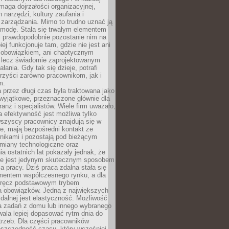
maga dojrzałości organizacyjnej,
 narzędzi, kultury zaufania i
zarządzania. Mimo to trudno uznać ją
 modę. Stała się trwałym elementem
i prawdopodobnie pozostanie nim na
iej funkcjonuje tam, gdzie nie jest ani
obowiązkiem, ani chaotycznym
, lecz świadomie zaprojektowanym
łania. Gdy tak się dzieje, potrafi
rzyści zarówno pracownikom, jak i
m.
 przez długi czas była traktowana jako
wyjątkowe, przeznaczone głównie dla
anż i specjalistów. Wiele firm uważało,
 efektywność jest możliwa tylko
wszyscy pracownicy znajdują się w
e, mają bezpośredni kontakt ze
nikami i pozostają pod bieżącym
miany technologiczne oraz
a ostatnich lat pokazały jednak, że
nie jest jedynym skutecznym sposobem
a pracy. Dziś praca zdalna stała się
entem współczesnego rynku, a dla
wręcz podstawowym trybem
 obowiązków. Jedną z największych
zdalnej jest elastyczność. Możliwość
 zadań z domu lub innego wybranego
ala lepiej dopasować rytm dnia do
trzeb. Dla części pracowników
oszczędność czasu, który wcześniej