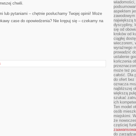
wiadomości, 
rwszej chwili.
podsumowani
aspektem je
i lub pytaniami – chętnie posłuchamy Twojej opinii! Może
zawodowym a
największą t
ekawy case do opowiedzenia? Nie krępuj się – czekamy na
dyscypliny, 
się od obowi
kroków od ku
ciągłej dos
wieczorem, w
wyraźnego m
prowadzić do
ustalenie go
kończenia o
S
przeznaczon
może też po
całość. Dla
do ofert bez
oznacza moż
najbliższej 
większą pulę
szukać zatru
ich kompeten
Ten model o
osób mieszk
miejskimi. W
że nowoczes
częściej fun
zaawansowa
do zarządzan