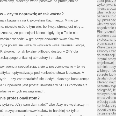
zalet pracy 
dpowiemy, dlaczego warto postawić na profesjonalne
wykonywania
.
miejsca pozw
własnych po
 – czy to naprawdę aż tak ważne?
oznacza to 
był przezna
 mała kawiarnia na krakowskim Kazimierzu. Mimo że
większy spok
e, niewiele osób o tym wie, bo Twoja strona jest ukryta
pogodzenie 
Elastyczność
oznacza, że potencjalni klienci nigdy się o Tobie nie
brakiem zasa
u właśnie wchodzi w grę pozycjonowanie www Kraków –
skuteczna, p
organizacji 
itryna pojawi się wyżej w wynikach wyszukiwania Google,
Wiele zależ
zawody i zad
rakowie. To jak lokalny billboard dostępny 24/7 dla
do realizacj
szukającego unikalnej atmosfery i smaku.
innymi pracy
projektowej,
ww agencja specjalizująca się w pozycjonowaniu – to nie
administracy
w których be
analityka i optymalizacja pod konkretne słowa kluczowe. A
sprzętu lub 
działań utru
ych… czy zastanawiałeś się kiedyś, dlaczego konkurencja
Dlatego najr
a? Odpowiedź jest prosta: inwestują w SEO i korzystają z
bezrefleksy
odległość, 
 właśnie w tych rozwiązaniach.
realnych pot
nie profesjonalistom?
praca zdalna
próbują zas
e pytanie: „Czy sam dam radę?” albo „Czy nie wystarczy mi
kontrolą, cz
podejście pr
óż pozycjonowanie www kraków to bardziej niż tylko
czują się ob