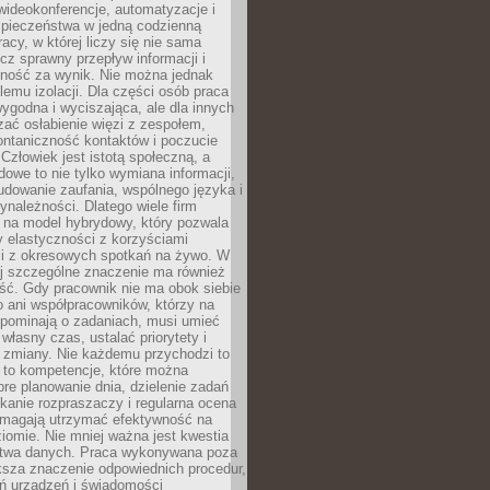
ideokonferencje, automatyzacje i
pieczeństwa w jedną codzienną
racy, w której liczy się nie sama
cz sprawny przepływ informacji i
lność za wynik. Nie można jednak
lemu izolacji. Dla części osób praca
wygodna i wyciszająca, ale dla innych
ać osłabienie więzi z zespołem,
ontaniczność kontaktów i poczucie
Człowiek jest istotą społeczną, a
dowe to nie tylko wymiana informacji,
udowanie zaufania, wspólnego języka i
ynależności. Dlatego wiele firm
 na model hybrydowy, który pozwala
y elastyczności z korzyściami
i z okresowych spotkań na żywo. W
ej szczególne znaczenie ma również
ść. Gdy pracownik nie ma obok siebie
 ani współpracowników, którzy na
ypominają o zadaniach, musi umieć
własny czas, ustalać priorytety i
 zmiany. Nie każdemu przychodzi to
ą to kompetencje, które można
bre planowanie dnia, dzielenie zadań
ikanie rozpraszaczy i regularna ocena
magają utrzymać efektywność na
omie. Nie mniej ważna jest kwestia
twa danych. Praca wykonywana poza
ksza znaczenie odpowiednich procedur,
ń urządzeń i świadomości