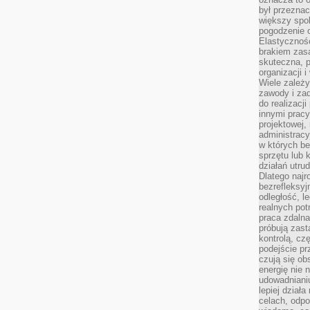
był przezna
większy spok
pogodzenie 
Elastyczność
brakiem zasa
skuteczna, p
organizacji 
Wiele zależ
zawody i zad
do realizacj
innymi pracy
projektowej,
administracy
w których be
sprzętu lub 
działań utru
Dlatego najr
bezrefleksy
odległość, 
realnych pot
praca zdalna
próbują zas
kontrolą, cz
podejście pr
czują się ob
energię nie n
udowadniani
lepiej dział
celach, odpo