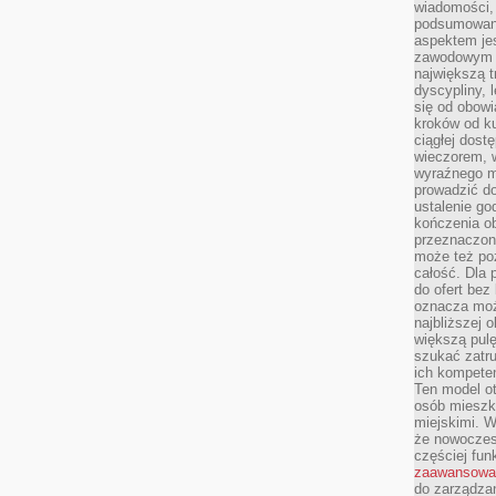
wiadomości, 
podsumowani
aspektem je
zawodowym a
największą t
dyscypliny, 
się od obowi
kroków od ku
ciągłej dos
wieczorem, w
wyraźnego m
prowadzić do
ustalenie go
kończenia o
przeznaczon
może też po
całość. Dla
do ofert bez
oznacza moż
najbliższej 
większą pulę
szukać zatru
ich kompeten
Ten model o
osób mieszk
miejskimi. W
że nowoczes
częściej fun
zaawansowa
do zarządzan