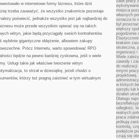
zalet pracy 
inwestowało w internetowe formy biznesu, które dziś
wykonywania
miejsca pozw
dziej trzeba zauważyć, że wszystko znakomicie pozostaje
własnych po
ależy poświecić, jednakże wszystko jest jak najbardziej do
oznacza to 
był przezna
biznesu może przede wszystkim opierać się na takich
większy spok
wych witryn, jakie będą przyciągały swoich kontrahentów.
pogodzenie 
Elastyczność
ś wybitnie gigantyczne oblężenie, albowiem zakupy
brakiem zasa
skuteczna, p
e powszechne. Prócz Internetu, warto spowodować RPO
organizacji 
lności będzie na pewno bardziej zyskowna, jeśli o wiele
Wiele zależ
zawody i zad
my. Usługi takie jak właściwe tworzenie witryn
do realizacj
ymalizacja, to strzał w dziesiątkę, jeżeli chodzi o
innymi pracy
projektowej,
sumentów, którzy też pragną zaistnieć w tym wirtualnym
administracy
w których be
sprzętu lub 
działań utru
Dlatego najr
bezrefleksy
odległość, 
realnych pot
praca zdalna
próbują zas
kontrolą, cz
podejście pr
czują się ob