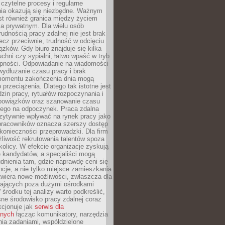
czytelne procesy i regularne
a okazują się niezbędne. Ważnym
st również granica między życiem
 prywatnym. Dla wielu osób
rudnością pracy zdalnej nie jest brak
lecz przeciwnie, trudność w odcięciu
ązków. Gdy biuro znajduje się kilka
chni czy sypialni, łatwo wpaść w tryb
tępności. Odpowiadanie na wiadomości
ydłużanie czasu pracy i brak
omentu zakończenia dnia mogą
 przeciążenia. Dlatego tak istotne jest
dzin pracy, rytuałów rozpoczynania i
bowiązków oraz szanowanie czasu
ego na odpoczynek. Praca zdalna
zytywnie wpływać na rynek pracy jako
 pracowników oznacza szerszy dostęp
 konieczności przeprowadzki. Dla firm
liwość rekrutowania talentów spoza
okolicy. W efekcie organizacje zyskują
 kandydatów, a specjaliści mogą
dnienia tam, gdzie naprawdę ceni się
cje, a nie tylko miejsce zamieszkania.
twiera nowe możliwości, zwłaszcza dla
ających poza dużymi ośrodkami
 środku tej analizy warto podkreślić,
ne środowisko pracy zdalnej coraz
kcjonuje jak
serwis dla
nych
łącząc komunikatory, narzędzia
ia zadaniami, współdzielone