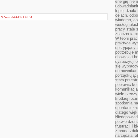
energię nie n
udowadniani
lepiej dział
celach, odpo
 PLAŻE „SECRET SPOT”
wiadomo, co 
według jaki
pracy staje s
znaczenia p
W teorii pra
praktyce wy
sprzyjający
potrzebuje 
obowiązki be
dyspozycji o
się wypracow
domownikami
porządkujący
stała przest
poprawić ko
komunikacja
wiele rzecz
krótkiej roz
spotkania n
spontaniczne
dlatego więk
Niedopowiedz
potwierdzen
frustracji i 
z pracą zdal
narzędzia, a