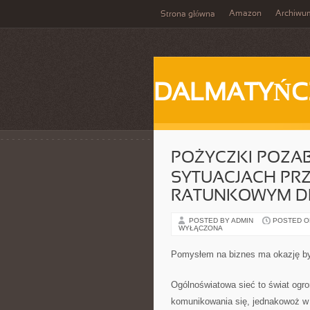
Amazon
Archiwu
Strona główna
DALMATYŃC
POŻYCZKI POZA
SYTUACJACH PR
RATUNKOWYM DL
POSTED BY ADMIN
POSTED ON 
WYŁĄCZONA
Pomysłem na biznes ma okazję by
Ogólnoświatowa sieć to świat ogr
komunikowania się, jednakowoż w 