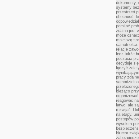
dokumenty, w
systemy bez
przestrzeń p
obecność, le
odpowiedzia
pomijać prob
zdalna jest 
może oznacz
mniejszą sp
samotności. 
relacje zawo
lecz także b
poczucia prz
decyduje się
łączyć zalet
wynikającym
pracy zdaln
samodzielno
przełożonego
bieżąco prz
organizować 
reagować na
łatwo, ale s
rozwijać. Do
na etapy, un
postępów po
wysokim pozi
bezpieczeńs
biurem zwię
zabezpiecze