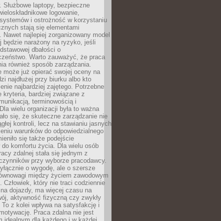
. Służbowe laptopy, bezpieczne
wieloskładnikowe logowanie,
 systemów i ostrożność w korzystaniu
icznych stają się elementami
. Nawet najlepiej zorganizowany model
j będzie narażony na ryzyko, jeśli
dstawowej dbałości o
czeństwo. Warto zauważyć, że praca
ia również sposób zarządzania.
e może już opierać swojej oceny na
zi najdłużej przy biurku albo kto
enie najbardziej zajętego. Potrzebne
e kryteria, bardziej związane z
munikacją, terminowością i
Dla wielu organizacji była to ważna
ało się, że skuteczne zarządzanie nie
głej kontroli, lecz na stawianiu jasnych
rzeniu warunków do odpowiedzialnego
mieniło się także podejście
do komfortu życia. Dla wielu osób
acy zdalnej stała się jednym z
czynników przy wyborze pracodawcy.
yłącznie o wygodę, ale o szersze
równowagi między życiem zawodowym
 Człowiek, który nie traci codziennie
 na dojazdy, ma więcej czasu na
wój, aktywność fizyczną czy zwykły
To z kolei wpływa na satysfakcję i
motywację. Praca zdalna nie jest
 idealnym dla każdego i w każdej