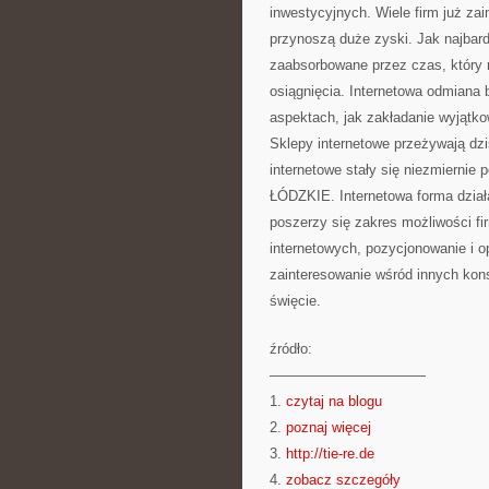
inwestycyjnych. Wiele firm już za
przynoszą duże zyski. Jak najbar
zaabsorbowane przez czas, który n
osiągnięcia. Internetowa odmiana 
aspektach, jak zakładanie wyjątko
Sklepy internetowe przeżywają dzi
internetowe stały się niezmierni
ŁÓDZKIE. Internetowa forma działa
poszerzy się zakres możliwości fir
internetowych, pozycjonowanie i opt
zainteresowanie wśród innych kon
święcie.
źródło:
———————————
1.
czytaj na blogu
2.
poznaj więcej
3.
http://tie-re.de
4.
zobacz szczegóły