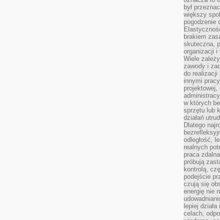
był przezna
większy spok
pogodzenie 
Elastyczność
brakiem zasa
skuteczna, p
organizacji 
Wiele zależ
zawody i zad
do realizacj
innymi pracy
projektowej,
administracy
w których be
sprzętu lub 
działań utru
Dlatego najr
bezrefleksy
odległość, 
realnych pot
praca zdalna
próbują zas
kontrolą, cz
podejście pr
czują się ob
energię nie n
udowadniani
lepiej dział
celach, odpo