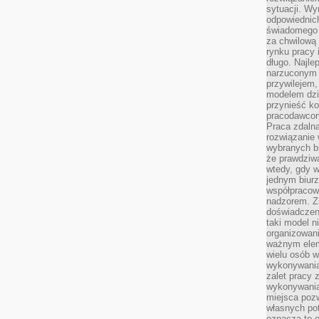
sytuacji. Wy
odpowiednich
świadomego 
za chwilową
rynku pracy 
długo. Najlep
narzuconym 
przywilejem
modelem dzia
przynieść ko
pracodawco
Praca zdalna
rozwiązanie 
wybranych br
że prawdziwa
wtedy, gdy 
jednym biurz
współpracow
nadzorem. Z
doświadczeni
taki model 
organizowani
ważnym elem
wielu osób 
wykonywania
zalet pracy 
wykonywania
miejsca pozw
własnych po
oznacza to 