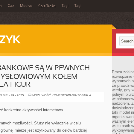
m
Gaz
Modivo
Tagi
Tagi
Spis Treści
SUB
ZYK
BANKOWE SĄ W PEWNYCH
Praca zdalna
ZYSŁOWIOWYM KOŁEM
rozwiązanie 
wybranych br
A FIGUR
że prawdziwa
wtedy, gdy 
jednym biurz
POŻYCZKI
SIE - 19 - 2025
MOŻLIWOŚĆ KOMENTOWANIA
ZOSTAŁA
POZABANKOWE
współpracow
SĄ
nadzorem. Z
W
doświadczeni
PEWNYCH
ć konkretna aktywności internetowa
SYTUACJACH
taki model 
PRZYSŁOWIOWYM
organizowani
KOŁEM
ważnym elem
RATUNKOWYM
omnych możliwości. Służy nie wyłącznie w celu
DLA
wielu osób 
FIGUR
głównej mierze jest użytkowany do celów bardziej
wykonywania