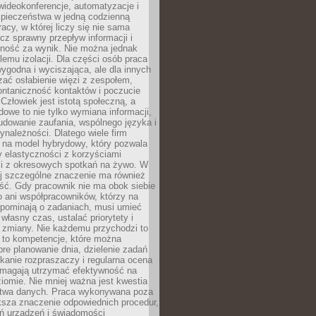
ideokonferencje, automatyzacje i
pieczeństwa w jedną codzienną
racy, w której liczy się nie sama
cz sprawny przepływ informacji i
lność za wynik. Nie można jednak
lemu izolacji. Dla części osób praca
wygodna i wyciszająca, ale dla innych
ać osłabienie więzi z zespołem,
ontaniczność kontaktów i poczucie
Człowiek jest istotą społeczną, a
dowe to nie tylko wymiana informacji,
udowanie zaufania, wspólnego języka i
ynależności. Dlatego wiele firm
 na model hybrydowy, który pozwala
y elastyczności z korzyściami
i z okresowych spotkań na żywo. W
ej szczególne znaczenie ma również
ść. Gdy pracownik nie ma obok siebie
 ani współpracowników, którzy na
ypominają o zadaniach, musi umieć
własny czas, ustalać priorytety i
 zmiany. Nie każdemu przychodzi to
ą to kompetencje, które można
bre planowanie dnia, dzielenie zadań
ikanie rozpraszaczy i regularna ocena
magają utrzymać efektywność na
omie. Nie mniej ważna jest kwestia
twa danych. Praca wykonywana poza
ksza znaczenie odpowiednich procedur,
ń urządzeń i świadomości