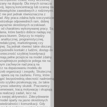
czany na dojazdy. Dla innych oznacza
ój, lepszą koncentrację lub szansę na
obowiązków zawodowych z rodzinnymi.
 nie jest jednak równoznaczna z
d. Aby praca zdalna była rzeczywiście
otrzebuje odpowiednich ram, dobrej
i wyraźnie określonych oczekiwań.
y od charakteru wykonywanej pracy. Są
ania, które bardzo dobrze nadają się
i poza biurem. Dotyczy to między
 analitycznej, programistycznej,
 redakcyjnej, marketingowej czy
jnej. Są jednak również takie obszary,
zpośredni kontakt z ludźmi, dostęp do
konieczność szybkiej koordynacji
dniają pełne przejście na model zdalny.
ozsądniejsze podejście polega nie na
jnym zachwycie nad pracą na
lecz na dopasowaniu modelu do
rzeb organizacji i zespołu. Skuteczna
 opiera się na zaufaniu. Firmy, które
tąpić bezpośrednią obecność nadmierną
ęsto szybko przekonują się, że takie
zynosi odwrotny skutek. Pracownicy
serwowani, tracą motywację i skupiają
a realizacji zadań, lecz na
u swojej aktywności. Zdecydowanie
a model oparty na jasno określonych
wiedzialności i komunikacji. Gdy