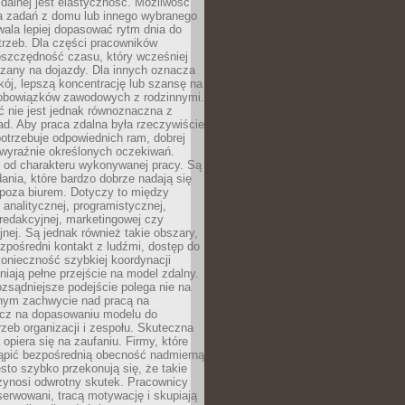
zdalnej jest elastyczność. Możliwość
 zadań z domu lub innego wybranego
ala lepiej dopasować rytm dnia do
trzeb. Dla części pracowników
oszczędność czasu, który wcześniej
czany na dojazdy. Dla innych oznacza
ój, lepszą koncentrację lub szansę na
obowiązków zawodowych z rodzinnymi.
 nie jest jednak równoznaczna z
d. Aby praca zdalna była rzeczywiście
otrzebuje odpowiednich ram, dobrej
i wyraźnie określonych oczekiwań.
y od charakteru wykonywanej pracy. Są
ania, które bardzo dobrze nadają się
i poza biurem. Dotyczy to między
 analitycznej, programistycznej,
 redakcyjnej, marketingowej czy
jnej. Są jednak również takie obszary,
zpośredni kontakt z ludźmi, dostęp do
konieczność szybkiej koordynacji
dniają pełne przejście na model zdalny.
ozsądniejsze podejście polega nie na
jnym zachwycie nad pracą na
lecz na dopasowaniu modelu do
rzeb organizacji i zespołu. Skuteczna
 opiera się na zaufaniu. Firmy, które
tąpić bezpośrednią obecność nadmierną
ęsto szybko przekonują się, że takie
zynosi odwrotny skutek. Pracownicy
serwowani, tracą motywację i skupiają