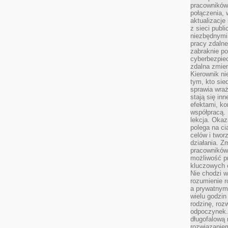
pracowników
połączenia, 
aktualizacje
z sieci publ
niezbędnymi
pracy zdalne
zabraknie po
cyberbezpie
zdalna zmien
Kierownik ni
tym, kto sied
sprawia wraż
stają się inn
efektami, ko
współpracą. 
lekcja. Okaz
polega na cią
celów i two
działania. Z
pracowników 
możliwość pr
kluczowych 
Nie chodzi w
rozumienie 
a prywatnym.
wielu godzin
rodzinę, roz
odpoczynek. 
długofalową 
rozwiązaniem