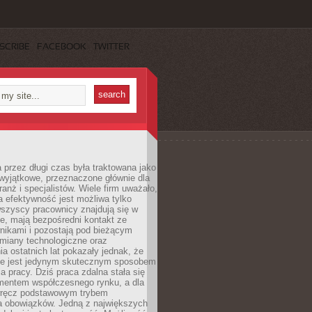
SCRIBE
FACEBOOK
TWITTER
 przez długi czas była traktowana jako
wyjątkowe, przeznaczone głównie dla
anż i specjalistów. Wiele firm uważało,
 efektywność jest możliwa tylko
wszyscy pracownicy znajdują się w
e, mają bezpośredni kontakt ze
nikami i pozostają pod bieżącym
miany technologiczne oraz
a ostatnich lat pokazały jednak, że
nie jest jedynym skutecznym sposobem
a pracy. Dziś praca zdalna stała się
entem współczesnego rynku, a dla
wręcz podstawowym trybem
 obowiązków. Jedną z największych