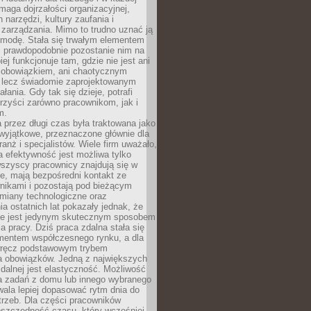
maga dojrzałości organizacyjnej,
 narzędzi, kultury zaufania i
zarządzania. Mimo to trudno uznać ją
 modę. Stała się trwałym elementem
i prawdopodobnie pozostanie nim na
iej funkcjonuje tam, gdzie nie jest ani
obowiązkiem, ani chaotycznym
, lecz świadomie zaprojektowanym
łania. Gdy tak się dzieje, potrafi
rzyści zarówno pracownikom, jak i
m.
 przez długi czas była traktowana jako
wyjątkowe, przeznaczone głównie dla
anż i specjalistów. Wiele firm uważało,
 efektywność jest możliwa tylko
wszyscy pracownicy znajdują się w
e, mają bezpośredni kontakt ze
nikami i pozostają pod bieżącym
miany technologiczne oraz
a ostatnich lat pokazały jednak, że
nie jest jedynym skutecznym sposobem
a pracy. Dziś praca zdalna stała się
entem współczesnego rynku, a dla
wręcz podstawowym trybem
 obowiązków. Jedną z największych
zdalnej jest elastyczność. Możliwość
 zadań z domu lub innego wybranego
ala lepiej dopasować rytm dnia do
trzeb. Dla części pracowników
oszczędność czasu, który wcześniej