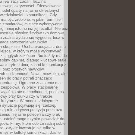
a realizacji zadań, lecz na
u swojej aktywności. Zdecydowanie
a model oparty na jasno określonych
wiedzialności i komunikacji. Gdy
ma być zrobione, w jakim terminie i
ch standardów, miejsce wykonywania
ię mniej istotne niż jej rezultat. Nie bez
ozostaje również środowisko domowe.
ca zdalna wydaje się wygodna, lecz w
maga stworzenia warunków
ch skupieniu. Osoba pracująca z domu
miejsca, w którym może wykonywać
z ciągłych zakłóceń. Nie każdy ma do
sobny gabinet, dlatego kluczowe staje
anie rytmu dnia, zasad komunikacji z
 oraz prostych nawyków
ch codzienność. Nawet niewielka, ale
rzeń do pracy potrafi znacząco
ncentrację. Ogromne znaczenie ma
 zespołowa. W pracy stacjonarnej
y wyjaśnia się mimochodem, podczas
mowy przy biurku czy w trakcie
a korytarzu. W modelu zdalnym te
 sytuacje pojawiają się rzadziej,
szą rolę odgrywa precyzja przekazu.
enia, niejasne polecenia czy brak
ia ustaleń mogą szybko prowadzić do
błędów. Firmy, które dobrze radzą sobie
ną, zwykle inwestują nie tylko w
le też w kulturę komunikacji. Jasne