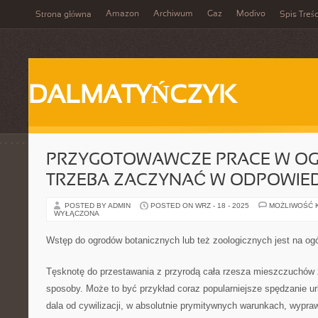
Amazon
Archiwum
Gaz
Modivo
Strona główna
Spis Treśc
DALMATYŃCZYK
PRZYGOTOWAWCZE PRACE W OG
TRZEBA ZACZYNAĆ W ODPOWIED
POSTED BY ADMIN
POSTED ON WRZ - 18 - 2025
MOŻLIWOŚĆ 
WYŁĄCZONA
Wstęp do ogrodów botanicznych lub też zoologicznych jest na ogó
Tęsknotę do przestawania z przyrodą cała rzesza mieszczuchów 
sposoby. Może to być przykład coraz popularniejsze spędzanie u
dala od cywilizacji, w absolutnie prymitywnych warunkach, wypra