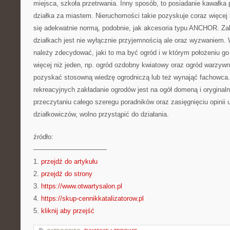
miejsca, szkoła przetrwania. Inny sposób, to posiadanie kawałka 
działka za miastem. Nieruchomości takie pozyskuje coraz więcej l
się adekwatnie normą, podobnie, jak akcesoria typu ANCHOR. Za
działkach jest nie wyłącznie przyjemnością ale oraz wyzwaniem. 
należy zdecydować, jaki to ma być ogród i w którym położeniu g
więcej niż jeden, np. ogród ozdobny kwiatowy oraz ogród warzywn
pozyskać stosowną wiedzę ogrodniczą lub też wynająć fachowca.
rekreacyjnych zakładanie ogrodów jest na ogół domeną i oryginalna
przeczytaniu całego szeregu poradników oraz zasięgnięciu opinii
działkowiczów, wolno przystąpić do działania.
źródło:
———————————
1.
przejdź do artykułu
2.
przejdź do strony
3.
https://www.otwartysalon.pl
4.
https://skup-cennikkatalizatorow.pl
5.
kliknij aby przejść