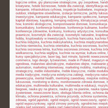
logiczne online
,
gry planszowe strategiczne
,
gry zespołowe
,
hand
kreatywne
,
hotele biznesowe
,
hotele dla zwierząt
,
identyfikacja w
kampanie
,
infrastruktura cyfrowa
,
inspekcje budowlane
,
inspiracje
outdoor
,
inteligentne oświetlenie
,
izolacje termiczne
,
jachty luksu
inwestycyjne
,
kampanie edukacyjne
,
kampanie społeczne
,
kampe
kapitał obrotowy
,
kayaking
,
kemping rodzinny
,
klimatyzacja smart
how
,
kominki ekologiczne
,
kompostowanie domowe
,
komunikacja 
komunikatory
,
konferencje hotelowe
,
konferencje kulinarne
,
konfe
konferencje zdrowotne
,
konkursy
,
konkursy artystyczne
,
konsulta
prawnicze
,
kosmetyki dla zwierząt
,
kosmetyki naturalne
,
krajobra
hobby
,
kryptowaluty w inwestycjach
,
kuchnia francuska
,
kuchnia f
kuchnia indyjska
,
kuchnia meksykańska
,
kuchnia międzynarodow
kuchnia niemiecka
,
kuchnia orientalna
,
kuchnia sezonowa
,
kuchni
kuchnia sezonowa letnia
,
kuchnia sezonowa zimowa
,
kuchnia śr
wielkanocna
,
kuchnia wigilijna
,
kuchnie na wymiar
,
kultura online
,
kursy specjalistyczne
,
laser tag
,
last minute
,
łazienki nowoczesn
commerce
,
logo design
,
łyżwiarstwo
,
made in Poland
,
magazyn en
ogrodowa
,
malarstwo abstrakcyjne
,
malarstwo olejne
,
malowanie 
automation
,
marketing internetowy
,
marketing mobilny
,
marketing 
strategiczny
,
meble industrialne
,
meble klasyczne
,
meble moduło
media tradycyjne
,
medycyna estetyczna zabiegi
,
medycyna natur
prewencyjna
,
mental health
,
mentoring zawodowy
,
miejskie rośliny
luksusowa
,
monitoring w domu
,
monitorowanie zdrowia domowe
,
edukacyjne
,
multimedia kulturalne
,
multimedia w edukacji
,
muzyka
biegowe
,
nauka gry na gitarze
,
nauka gry na pianinie
,
nauka śpie
żywieniowe
,
nowoczesne biuro
,
obsługa klienta online
,
ochrona d
klimatu
,
ochrona powietrza
,
ochrona przyrody
,
ochrona systemów
zdrowia
,
ogród japoński
,
ogród miejski
,
ogród nowoczesny
,
ogród 
ogród wypoczynkowy
,
ogród zimowy pomysły
,
ogrodnictwo miejsk
opieka nad seniorami
,
opieka nad zwierzętami domowymi
,
oprogr