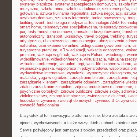
systemy płatnicze
,
systemy zabezpieczeń domowych
,
szkoła fil
muzyczna
,
szkoła tańca
,
szkolenia kulinarne
,
szkolenie psów
,
szk
gotowania
,
sztuka kulinarna regionalna
,
sztuka negocjacji
,
sztuka
użytkowa domowa
,
sztuka w internecie
,
taniec nowoczesny
,
targi
building event
,
technologia medyczna
,
technologie AGD
,
technolo
smart home
,
telemedycyna specjalistyczna
,
teleporady zdrowotne
par
,
testy medyczne domowe
,
transakcje bezgotówkowe
,
transfo
autonomiczny
,
transport luksusowy
,
travel blogger
,
trekking
,
turys
artystyczna
,
ubezpieczenia komunikacyjne
,
ubezpieczenia zdrow
naturalna
,
user experience online
,
usługi cateringowe premium
,
us
turystyczne premium
,
VR w edukacji
,
wakacje egzotyczne
,
wakac
premium
,
wakacje w górach
,
wakacje w Polsce
,
webdesign
,
werni
wideofilmowanie
,
wideokonferencje
,
wirtualizacja
,
wirtualna rzecz
wirtualne konferencje
,
wirtualne targi
,
work-life balance w domu
,
w
wspinaczka górska
,
współpraca międzynarodowa
,
współpraca onl
wydawnictwo internetowe
,
wynalazki
,
wypoczynek ekologiczny
,
w
malarska
,
yoga w ogrodzie
,
zarządzanie biurem
,
zarządzanie flotą
zarządzanie klientami
,
zarządzanie odpadami
,
zarządzanie wiedz
zdalne zarządzanie zespołem
,
zdjęcia produktowe e-commerce
,
z
psychiczne dorosłych
,
zdrowie publiczne
,
zdrowie skóry
,
zdrowie 
ziołolecznictwo
,
zmiany klimatyczne
,
zwiedzanie z dziećmi
,
zwie
hodowlane
,
żywienie zwierząt domowych
,
żywność BIO
,
żywność 
żywność funkcjonalna
Bialykotek.pl to innowacyjna platforma online, która została stw
ojcach, wychowawcach, a także wszystkich osobach zainteresow
Serwis poświęcony jest tematyce żłobków, przedszkoli oraz plac