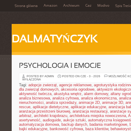
Amazon
Archiwum
Gaz
Modivo
Strona główna
Spis Treśc
DALMATYŃCZYK
PSYCHOLOGIA I EMOCJE
POSTED BY ADMIN
POSTED ON CZE - 3 - 2026
MOŻLIWOŚĆ K
WYŁĄCZONA
Tagi:
adopcje zwierząt
,
agencje reklamowe
,
agroturystyka rodzinn
dla zwierząt domowych
,
akcesoria ogrodowe
,
aktywizm ekologicz
aktywność twórcza
,
akustyka wnętrz
,
alarm domowy
,
altany ogro
analiza biznesowa
,
analiza cyfrowa
,
analiza ekonomiczna
,
analiz
nieruchomości
,
analiza sprzedaży
,
animacje 2D
,
animacje 3D
,
an
rescue
,
aplikacje dietetyczne
,
aplikacje edukacyjne
,
aranżacja ba
aranżacja przestrzeni biurowej
,
aranżacja restauracji
,
aranżacje sy
arbitraż
,
architekt krajobrazu
,
architektura miejska nowoczesna
,
A
asertywność
,
audioguide
,
aukcje sztuki
,
automatyczna księgowo
automatyzacja domowa
,
backup danych
,
badania marketingowe
,
bajki edukacyjne
,
bankowość cyfrowa
,
baza klientów
,
behawiorys