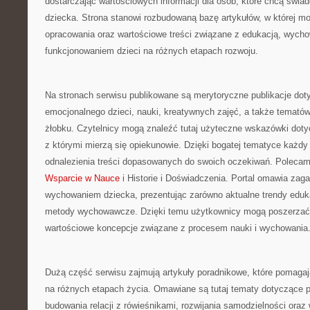
dostarczając wartościowych informacji dla osób, które chcą świa
dziecka. Strona stanowi rozbudowaną bazę artykułów, w której m
opracowania oraz wartościowe treści związane z edukacją, wych
funkcjonowaniem dzieci na różnych etapach rozwoju.
Na stronach serwisu publikowane są merytoryczne publikacje dot
emocjonalnego dzieci, nauki, kreatywnych zajęć, a także temató
żłobku. Czytelnicy mogą znaleźć tutaj użyteczne wskazówki do
z którymi mierzą się opiekunowie. Dzięki bogatej tematyce każd
odnalezienia treści dopasowanych do swoich oczekiwań. Poleca
Wsparcie w Nauce
i Historie i Doświadczenia. Portal omawia zag
wychowaniem dziecka, prezentując zarówno aktualne trendy edukac
metody wychowawcze. Dzięki temu użytkownicy mogą poszerzać
wartościowe koncepcje związane z procesem nauki i wychowania
Dużą część serwisu zajmują artykuły poradnikowe, które pomagaj
na różnych etapach życia. Omawiane są tutaj tematy dotyczące p
budowania relacji z rówieśnikami, rozwijania samodzielności ora