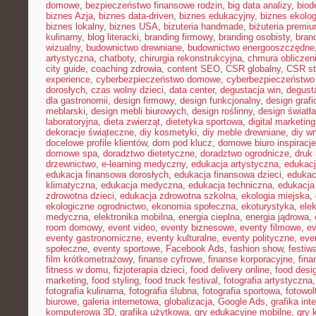
domowe
,
bezpieczeństwo finansowe rodzin
,
big data analizy
,
biod
biznes Azja
,
biznes data-driven
,
biznes edukacyjny
,
biznes ekolo
biznes lokalny
,
biznes USA
,
bizuteria handmade
,
biżuteria premi
kulinarny
,
blog literacki
,
branding firmowy
,
branding osobisty
,
brand
wizualny
,
budownictwo drewniane
,
budownictwo energooszczędne
artystyczna
,
chatboty
,
chirurgia rekonstrukcyjna
,
chmura obliczen
city guide
,
coaching zdrowia
,
content SEO
,
CSR globalny
,
CSR st
experience
,
cyberbezpieczeństwo domowe
,
cyberbezpieczeństwo
dorosłych
,
czas wolny dzieci
,
data center
,
degustacja win
,
degust
dla gastronomii
,
design firmowy
,
design funkcjonalny
,
design grafi
meblarski
,
design mebli biurowych
,
design roślinny
,
design światła
laboratoryjna
,
dieta zwierząt
,
dietetyka sportowa
,
digital marketing
dekoracje świąteczne
,
diy kosmetyki
,
diy meble drewniane
,
diy w
docelowe profile klientów
,
dom pod klucz
,
domowe biuro inspiracje
domowe spa
,
doradztwo dietetyczne
,
doradztwo ogrodnicze
,
druk
drzewnictwo
,
e-learning medyczny
,
edukacja artystyczna
,
edukacj
edukacja finansowa dorosłych
,
edukacja finansowa dzieci
,
edukac
klimatyczna
,
edukacja medyczna
,
edukacja techniczna
,
edukacj
zdrowotna dzieci
,
edukacja zdrowotna szkolna
,
ekologia miejska
,
ekologiczne ogrodnictwo
,
ekonomia społeczna
,
ekoturystyka
,
ele
medyczna
,
elektronika mobilna
,
energia cieplna
,
energia jądrowa
,
room domowy
,
event video
,
eventy biznesowe
,
eventy filmowe
,
ev
eventy gastronomiczne
,
eventy kulturalne
,
eventy polityczne
,
eve
społeczne
,
eventy sportowe
,
Facebook Ads
,
fashion show
,
festiw
film krótkometrażowy
,
finanse cyfrowe
,
finanse korporacyjne
,
fina
fitness w domu
,
fizjoterapia dzieci
,
food delivery online
,
food desi
marketing
,
food styling
,
food truck festival
,
fotografia artystyczna
fotografia kulinarna
,
fotografia ślubna
,
fotografia sportowa
,
fotowol
biurowe
,
galeria internetowa
,
globalizacja
,
Google Ads
,
grafika int
komputerowa 3D
,
grafika użytkowa
,
gry edukacyjne mobilne
,
gry 