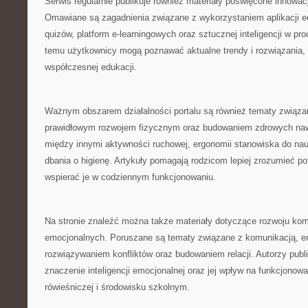
Serwis regularnie publikuje również materiały poświęcone innow
Omawiane są zagadnienia związane z wykorzystaniem aplikacji e
quizów, platform e-learningowych oraz sztucznej inteligencji w pr
temu użytkownicy mogą poznawać aktualne trendy i rozwiązania, 
współczesnej edukacji.
Ważnym obszarem działalności portalu są również tematy związa
prawidłowym rozwojem fizycznym oraz budowaniem zdrowych naw
między innymi aktywności ruchowej, ergonomii stanowiska do na
dbania o higienę. Artykuły pomagają rodzicom lepiej zrozumieć po
wspierać je w codziennym funkcjonowaniu.
Na stronie znaleźć można także materiały dotyczące rozwoju kom
emocjonalnych. Poruszane są tematy związane z komunikacją, em
rozwiązywaniem konfliktów oraz budowaniem relacji. Autorzy publ
znaczenie inteligencji emocjonalnej oraz jej wpływ na funkcjonow
rówieśniczej i środowisku szkolnym.