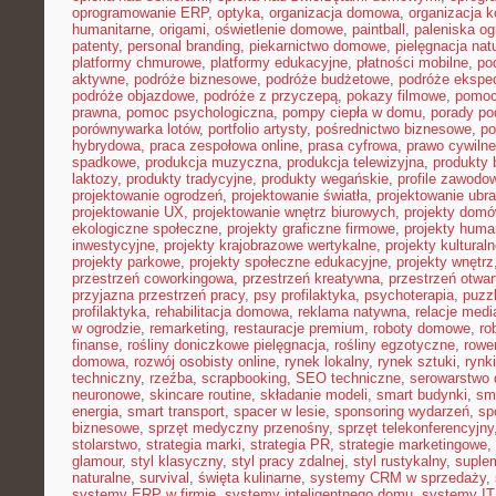
oprogramowanie ERP
,
optyka
,
organizacja domowa
,
organizacja k
humanitarne
,
origami
,
oświetlenie domowe
,
paintball
,
paleniska o
patenty
,
personal branding
,
piekarnictwo domowe
,
pielęgnacja nat
platformy chmurowe
,
platformy edukacyjne
,
płatności mobilne
,
po
aktywne
,
podróże biznesowe
,
podróże budżetowe
,
podróże ekspe
podróże objazdowe
,
podróże z przyczepą
,
pokazy filmowe
,
pomoc
prawna
,
pomoc psychologiczna
,
pompy ciepła w domu
,
porady p
porównywarka lotów
,
portfolio artysty
,
pośrednictwo biznesowe
,
po
hybrydowa
,
praca zespołowa online
,
prasa cyfrowa
,
prawo cywiln
spadkowe
,
produkcja muzyczna
,
produkcja telewizyjna
,
produkty 
laktozy
,
produkty tradycyjne
,
produkty wegańskie
,
profile zawodo
projektowanie ogrodzeń
,
projektowanie światła
,
projektowanie ubr
projektowanie UX
,
projektowanie wnętrz biurowych
,
projekty dom
ekologiczne społeczne
,
projekty graficzne firmowe
,
projekty huma
inwestycyjne
,
projekty krajobrazowe wertykalne
,
projekty kultural
projekty parkowe
,
projekty społeczne edukacyjne
,
projekty wnętrz
przestrzeń coworkingowa
,
przestrzeń kreatywna
,
przestrzeń otwar
przyjazna przestrzeń pracy
,
psy profilaktyka
,
psychoterapia
,
puzz
profilaktyka
,
rehabilitacja domowa
,
reklama natywna
,
relacje medi
w ogrodzie
,
remarketing
,
restauracje premium
,
roboty domowe
,
ro
finanse
,
rośliny doniczkowe pielęgnacja
,
rośliny egzotyczne
,
rowe
domowa
,
rozwój osobisty online
,
rynek lokalny
,
rynek sztuki
,
rynk
techniczny
,
rzeźba
,
scrapbooking
,
SEO techniczne
,
serowarstwo
neuronowe
,
skincare routine
,
składanie modeli
,
smart budynki
,
sma
energia
,
smart transport
,
spacer w lesie
,
sponsoring wydarzeń
,
sp
biznesowe
,
sprzęt medyczny przenośny
,
sprzęt telekonferencyjny
stolarstwo
,
strategia marki
,
strategia PR
,
strategie marketingowe
,
glamour
,
styl klasyczny
,
styl pracy zdalnej
,
styl rustykalny
,
suplem
naturalne
,
survival
,
święta kulinarne
,
systemy CRM w sprzedaży
,
systemy ERP w firmie
,
systemy inteligentnego domu
,
systemy IT