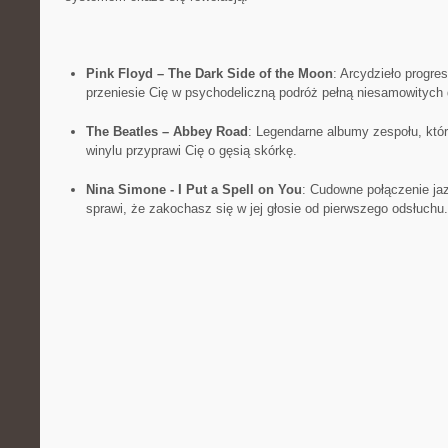
Pink ⁤Floyd⁣ – The Dark Side of the Moon
: Arcydzieło progre
przeniesie Cię w psychodeliczną podróż pełną niesamowitych
The Beatles – Abbey Road
: Legendarne albumy ​zespołu, któ
winylu przyprawi⁢ Cię​ o gęsią skórkę.
Nina Simone -⁢ I Put a Spell on You
: Cudowne połączenie ‍jaz
sprawi, że⁢ zakochasz‍ się w ‌jej głosie od pierwszego odsłuchu.