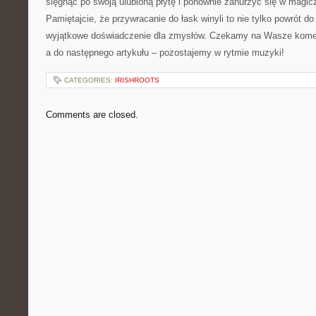
sięgnąć po swoją‌ ulubioną płytę i ponownie zanurzyć się w⁤ magi
Pamiętajcie, że przywracanie ‌do łask winyli to nie tylko‌ powrót do 
wyjątkowe ​doświadczenie‌ dla zmysłów. Czekamy na‍ Wasze koment
a do następnego artykułu – pozostajemy w rytmie muzyki!
CATEGORIES:
IRISHROOTS
Comments are closed.