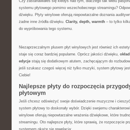
Czy zastanawiałeś się kiedyś nad tym, dlaczego tak wielu pasjo
‍systemu płytowego pomimo wszechobecnego streamingu? Odpowied
dźwięku. Płyty winylowe oferują niepowtarzalne doznania auditywne
żadne inne źródła dźwięku.
Clarity, depth, warmth
– to ​tylko kilk
do wypróbowania ‌tego systemu.
Niezaprzeczalnym plusem płyt winylowych ‌jest również ich ⁤estetyka
‌staje się coraz bardziej ⁤popularne. Oprócz jakości dźwięku,‌
okład
edycje
‍stają się dodatkowym atutem,⁣ zachęcającym do rozbudowy⁣ 
jeśli‌ szukasz czegoś więcej niż⁣ tylko muzyki, system płytowy jes
Ciebie!
Najlepsze płyty do ​rozpoczęcia ⁣przygo
płytowym
Jeśli chcesz ⁢odświeżyć swoje doświadczenie muzyczne i cieszyć
system‍ płytowy to doskonały wybór. Dzięki swojemu‌ charakterowi
winylowe oferują niepowtarzalne ‌wrażenia dźwiękowe, które trudn
streamingu. Oto ⁢najlepsze płyty, które sprawią, że rozpoczęcie 
systemem okaże się rewelacją: