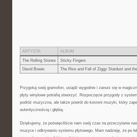
ARTYSTA
ALBUM
The Rolling Stones
Sticky Fingers
David Bowie
The Rise and Fall of Ziggy Stardust and th
Przygotuj‍ swój gramofon, usiądź wygodnie⁢ i⁢ zanurz się w ​magiczn
płyty ⁢winylowe potrafią ‍stworzyć. Rozpoczęcie ⁣przygody z system
podróż muzyczna, ale także powrót do ‌korzeni muzyki,‍ który za
autentycznością i głębią.
Dziękujemy, że⁤ poświęciliście‍ nam swój czas na przeczytanie nasze
muzyce i odkrywaniu systemu‍ płytowego. Mam nadzieję, że ⁢po le