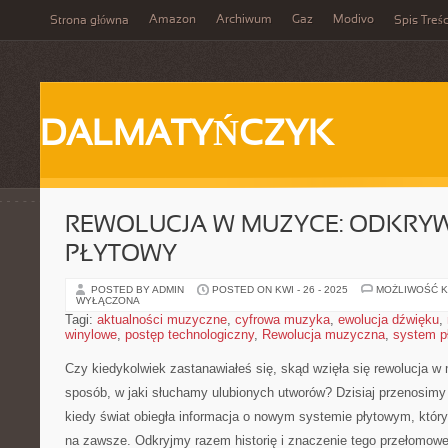
Amazon
Archiwum
Gaz
Modivo
Strona główna
Spis Treśc
DALMATYŃCZYK
REWOLUCJA W MUZYCE: ODKRY
PŁYTOWY
POSTED BY ADMIN
POSTED ON KWI - 26 - 2025
MOŻLIWOŚĆ 
WYŁĄCZONA
Tagi:
aktualności muzyczne
,
cyfrowa muzyka
,
ewolucja dźwięku
,
winylowe
,
postęp technologiczny
,
Rewolucja muzyczna
,
system p
Czy kiedykolwiek zastanawiałeś się, ‍skąd wzięła się ‍rewolucja w
sposób, w jaki słuchamy ulubionych utworów? Dzisiaj przenosimy
kiedy‍ świat obiegła informacja o nowym systemie płytowym, któ
na zawsze. Odkryjmy razem historię i znaczenie tego ‍przełomow