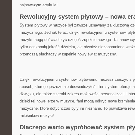
najnowszym artykule!
Rewolucyjny system‌ płytowy – nowa e
System płytowy w muzyce był zawsze uznawany za kluczową cz
muzycznego. Jednak teraz, dzięki rewolucyjnemu systemowi płyto
muzyki mogą doświadczyć czegoś zupełnie nowego.‌ Ta​ innowacyj
tylko doskonałą‌ jakość dźwięku, ale ‌również niezapomniane wraż
przenoszą słuchaczy w zupełnie⁤ nowy świat muzyczny.
Dzięki rewolucyjnemu systemowi płytowemu, możesz cieszyć ⁢się
sposób,⁣ którego jeszcze nie ⁢doświadczyłeś. Ten system oferuje n
dźwięku, ale ‍także ⁣szeroki zakres możliwości personalizacji i inter
dzięki tej nowej erze w muzyce, fani mogą odkryć nowe brzmienia, 
muzyczne, które dotychczas były ‌im ⁤nieznane. To prawdziwa ​rewo
miłośników muzyki!
Dlaczego warto wypróbować system pł