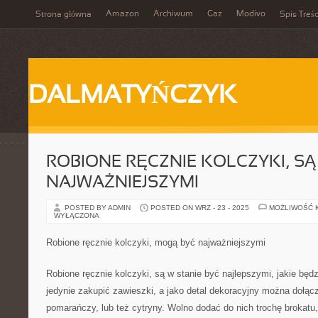
Amazon
Archiwum
Gaz
Modivo
Strona główna
Spis Treśc
DALMATYŃCZYK
ROBIONE RĘCZNIE KOLCZYKI, SĄ
NAJWAŻNIEJSZYMI
POSTED BY ADMIN
POSTED ON WRZ - 23 - 2025
MOŻLIWOŚĆ 
WYŁĄCZONA
Robione ręcznie kolczyki, mogą być najważniejszymi
Robione ręcznie kolczyki, są w stanie być najlepszymi, jakie będ
jedynie zakupić zawieszki, a jako detal dekoracyjny można dołą
pomarańczy, lub też cytryny. Wolno dodać do nich trochę brokatu,