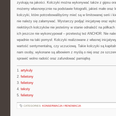
zyskają na jakości. Kolczyki można wykonywać także z gipsu or
możemy własnoręcznie na podstawie fotografii, jakieś małe oraz le
kolczyki, które potrzebowalibyśmy mieć są w limitowanej serii i k
nie należy się załamywać. Wystarczy podjąć inicjatywę oraz wyk
niektórych kolczyków nie jesteśmy w stanie odnaleźć na półkach
ich jeszcze nie wykoncypował – przetestuj też ANCHOR. Nie nale
wpadnie na taki pomysł. Kolczyki realizowane z własnej inicjat
wartość sentymentalną, czy uczuciową. Takie kolczyki są kapital
nam osoby, wykonane są albowiem z myślą o niej oraz ze szczer
sprawić wolno radość oraz zafundować pamiątkę.
1.
artykuly
2.
felietony
3.
felietony
4.
teksty
5.
felietony
CATEGORIES:
KONSERWACJA I RENOWACJA