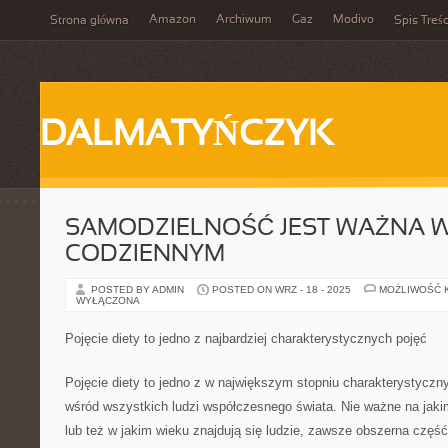
Amazon
Archiwum
Gaz
Modivo
Strona główna
Spis Treśc
DALMATYŃCZYK
SAMODZIELNOŚĆ JEST WAŻNA W
CODZIENNYM
POSTED BY ADMIN
POSTED ON WRZ - 18 - 2025
MOŻLIWOŚĆ 
WYŁĄCZONA
Pojęcie diety to jedno z najbardziej charakterystycznych pojęć
Pojęcie diety to jedno z w największym stopniu charakterystyczny
wśród wszystkich ludzi współczesnego świata. Nie ważne na jakim
lub też w jakim wieku znajdują się ludzie, zawsze obszerna część