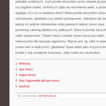
pobudek osobistych, czyli przede wszystkim przez otwarte jej po
szczególnie kobiet, od których żąda się niezmiernie wiele, a pr
wyglądu. A co to ta sławetna dieta? Dieta przede wszystkim utożs
odchudzanie, głodówka czy wielkie poświęcenie. Jednakże tak de 
więcej niż jedynie odmawianie sobie pewnych radości przez parę, 
przetestuj catering dietetyczny wałbrzych. Dieta to przede wszyst
sobie wypracować. Chodzi tutaj o zmianę swoich przyzwyczajeń, 
niekorzystne dla naszego organizmu. Ważne jest, by robić to powo
znana nam w większości „głodówka” bywa dobra jako oczyszczeni
trzeba z niej umiejętnie korzystać, żeby sobie nie zaszkodzić.
1.
felietony
2.
spis tresci
3.
mapa strony
4.
http://agirmedia.de/spis-tresci
5.
artykuly
CATEGORIES:
MOTORYZACJA