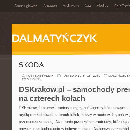
Amazon
Archiwum
Gaz
Modivo
Strona główna
Spis Treśc
DALMATYŃCZYK
SKODA
POSTED BY ADMIN
POSTED ON LIS - 13 - 2025
MOŻLIWOŚĆ 
WYŁĄCZONA
DSKrakow.pl – samochody pre
na czterech kołach
DSKrakow.pl to serwis motoryzacyjny poświęcony luksusowym 
myślą o miłośnikach czterech kółek, którzy w aucie widzą coś wię
przemieszczania się. Na stronie przeczytasz materiały, które łącz
nowoczesne technologie w jednym miejscu. Najlepszy samochód 