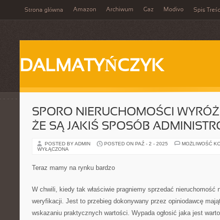
Amazon
Archiwum
Gaz
Modivo
Strona główna
Spis Treśc
DALMATYŃCZYK
SPORO NIERUCHOMOŚCI WYRÓŻN
ŻE SĄ JAKIŚ SPOSÓB ADMINIST
POSTED BY ADMIN
POSTED ON PAŹ - 2 - 2025
MOŻLIWOŚĆ K
WYŁĄCZONA
Teraz mamy na rynku bardzo
W chwili, kiedy tak właściwie pragniemy sprzedać nieruchomość 
weryfikacji. Jest to przebieg dokonywany przez opiniodawcę maj
wskazaniu praktycznych wartości. Wypada ogłosić jaka jest wart