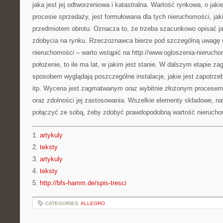
jaka jest jej odtworzeniowa i katastralna. Wartość rynkowa, o jaki
procesie sprzedaży, jest formułowana dla tych nieruchomości, jaki
przedmiotem obrotu. Oznacza to, że trzeba szacunkowo opisać j
zdobycia na rynku. Rzeczoznawca bierze pod szczególną uwagę w
nieruchomości – warto wstąpić na http://www.ogloszenia-nierucho
położenie, to ile ma lat, w jakim jest stanie. W dalszym etapie zag
sposobem wyglądają poszczególne instalacje, jakie jest zapotrze
itp. Wycena jest zagmatwanym oraz wybitnie złożonym procese
oraz zdolności jej zastosowania. Wszelkie elementy składowe, n
połączyć ze sobą, żeby zdobyć prawdopodobną wartość nierucho
1.
artykuly
2.
teksty
3.
artykuly
4.
teksty
5.
http://bfs-hamm.de/spis-tresci
CATEGORIES:
ALLEGRO