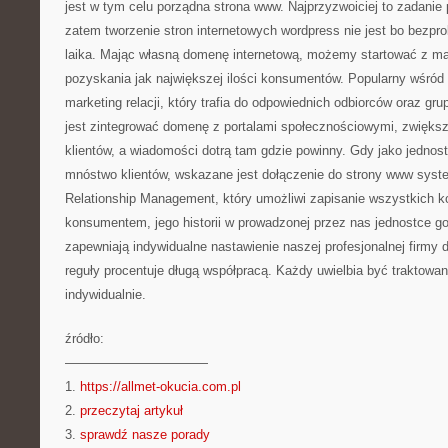
jest w tym celu porządna strona www. Najprzyzwoiciej to zadani
zatem tworzenie stron internetowych wordpress nie jest bo bezpr
laika. Mając własną domenę internetową, możemy startować z ma
pozyskania jak największej ilości konsumentów. Popularny wśród 
marketing relacji, który trafia do odpowiednich odbiorców oraz gr
jest zintegrować domenę z portalami społecznościowymi, zwiększ
klientów, a wiadomości dotrą tam gdzie powinny. Gdy jako jedno
mnóstwo klientów, wskazane jest dołączenie do strony www sy
Relationship Management, który umożliwi zapisanie wszystkich 
konsumentem, jego historii w prowadzonej przez nas jednostce go
zapewniają indywidualne nastawienie naszej profesjonalnej firmy 
reguły procentuje długą współpracą. Każdy uwielbia być traktowa
indywidualnie.
źródło:
———————————
1.
https://allmet-okucia.com.pl
2.
przeczytaj artykuł
3.
sprawdź nasze porady