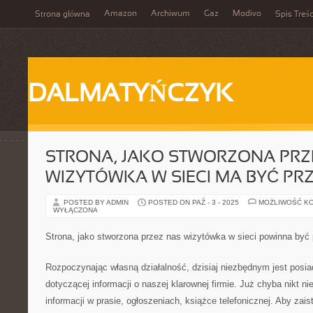
Amazon
Archiwum
Gaz
Modivo
Strona główna
Spis Treśc
DALMATYŃCZYK
STRONA, JAKO STWORZONA PRZ
WIZYTÓWKA W SIECI MA BYĆ PR
POSTED BY ADMIN
POSTED ON PAŹ - 3 - 2025
MOŻLIWOŚĆ K
WYŁĄCZONA
Strona, jako stworzona przez nas wizytówka w sieci powinna być 
Rozpoczynając własną działalność, dzisiaj niezbędnym jest posiad
dotyczącej informacji o naszej klarownej firmie. Już chyba nikt n
informacji w prasie, ogłoszeniach, książce telefonicznej. Aby zai