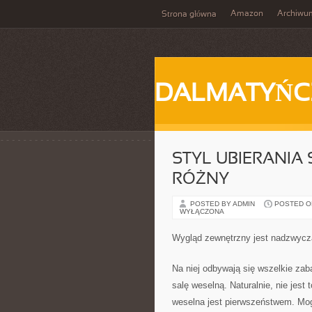
Amazon
Archiwu
Strona główna
DALMATYŃC
STYL UBIERANIA
RÓŻNY
POSTED BY ADMIN
POSTED ON 
WYŁĄCZONA
Wygląd zewnętrzny jest nadzwycza
Na niej odbywają się wszelkie za
salę weselną. Naturalnie, nie jest
weselna jest pierwszeństwem. Mog