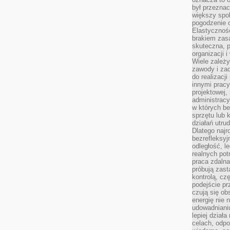
był przezna
większy spok
pogodzenie 
Elastyczność
brakiem zasa
skuteczna, p
organizacji 
Wiele zależ
zawody i zad
do realizacj
innymi pracy
projektowej,
administracy
w których be
sprzętu lub 
działań utru
Dlatego najr
bezrefleksy
odległość, 
realnych pot
praca zdalna
próbują zas
kontrolą, cz
podejście pr
czują się ob
energię nie n
udowadniani
lepiej dział
celach, odpo