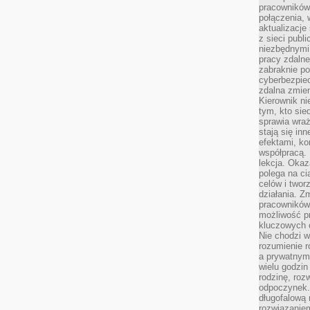
pracowników
połączenia, 
aktualizacje
z sieci publ
niezbędnymi
pracy zdalne
zabraknie po
cyberbezpie
zdalna zmien
Kierownik ni
tym, kto sied
sprawia wraż
stają się inn
efektami, ko
współpracą. 
lekcja. Okaz
polega na cią
celów i two
działania. Z
pracowników 
możliwość pr
kluczowych 
Nie chodzi w
rozumienie 
a prywatnym.
wielu godzin
rodzinę, roz
odpoczynek. 
długofalową 
rozwiązaniem