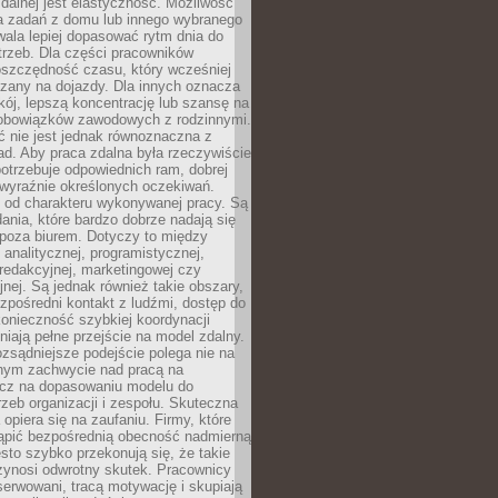
zdalnej jest elastyczność. Możliwość
 zadań z domu lub innego wybranego
ala lepiej dopasować rytm dnia do
trzeb. Dla części pracowników
oszczędność czasu, który wcześniej
czany na dojazdy. Dla innych oznacza
ój, lepszą koncentrację lub szansę na
obowiązków zawodowych z rodzinnymi.
 nie jest jednak równoznaczna z
d. Aby praca zdalna była rzeczywiście
otrzebuje odpowiednich ram, dobrej
i wyraźnie określonych oczekiwań.
y od charakteru wykonywanej pracy. Są
ania, które bardzo dobrze nadają się
i poza biurem. Dotyczy to między
 analitycznej, programistycznej,
 redakcyjnej, marketingowej czy
jnej. Są jednak również takie obszary,
zpośredni kontakt z ludźmi, dostęp do
konieczność szybkiej koordynacji
dniają pełne przejście na model zdalny.
ozsądniejsze podejście polega nie na
jnym zachwycie nad pracą na
lecz na dopasowaniu modelu do
rzeb organizacji i zespołu. Skuteczna
 opiera się na zaufaniu. Firmy, które
tąpić bezpośrednią obecność nadmierną
ęsto szybko przekonują się, że takie
zynosi odwrotny skutek. Pracownicy
serwowani, tracą motywację i skupiają