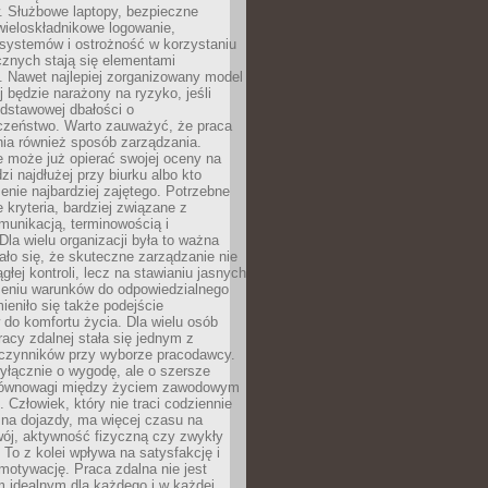
. Służbowe laptopy, bezpieczne
wieloskładnikowe logowanie,
 systemów i ostrożność w korzystaniu
icznych stają się elementami
. Nawet najlepiej zorganizowany model
j będzie narażony na ryzyko, jeśli
dstawowej dbałości o
czeństwo. Warto zauważyć, że praca
ia również sposób zarządzania.
e może już opierać swojej oceny na
zi najdłużej przy biurku albo kto
enie najbardziej zajętego. Potrzebne
e kryteria, bardziej związane z
munikacją, terminowością i
Dla wielu organizacji była to ważna
ało się, że skuteczne zarządzanie nie
głej kontroli, lecz na stawianiu jasnych
rzeniu warunków do odpowiedzialnego
mieniło się także podejście
do komfortu życia. Dla wielu osób
acy zdalnej stała się jednym z
czynników przy wyborze pracodawcy.
yłącznie o wygodę, ale o szersze
równowagi między życiem zawodowym
 Człowiek, który nie traci codziennie
 na dojazdy, ma więcej czasu na
wój, aktywność fizyczną czy zwykły
To z kolei wpływa na satysfakcję i
motywację. Praca zdalna nie jest
 idealnym dla każdego i w każdej