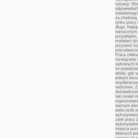
sytuacji. Wy
odpowiednich
świadomego 
za chwilową
rynku pracy 
długo. Najlep
narzuconym 
przywilejem
modelem dzia
przynieść ko
pracodawco
Praca zdalna
rozwiązanie 
wybranych br
że prawdziwa
wtedy, gdy 
jednym biurz
współpracow
nadzorem. Z
doświadczeni
taki model 
organizowani
ważnym elem
wielu osób 
wykonywania
zalet pracy 
wykonywania
miejsca pozw
własnych po
oznacza to 