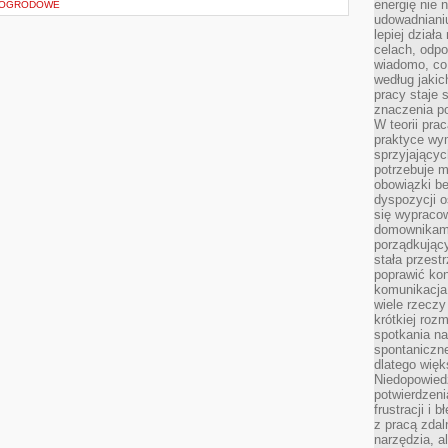
energię nie n
 OGRODOWE
udowadniani
lepiej dział
celach, odpo
wiadomo, co 
według jaki
pracy staje s
znaczenia p
W teorii pra
praktyce wy
sprzyjający
potrzebuje 
obowiązki be
dyspozycji o
się wypracow
domownikami
porządkujący
stała przest
poprawić ko
komunikacja
wiele rzecz
krótkiej roz
spotkania n
spontaniczne
dlatego więk
Niedopowiedz
potwierdzen
frustracji i 
z pracą zdal
narzędzia, a