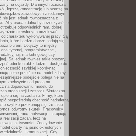
czany na dojazdy. Dla innych oznacza
ój, lepszą koncentrację lub szansę na
obowiązków zawodowych z rodzinnymi.
 nie jest jednak równoznaczna z
d. Aby praca zdalna była rzeczywiście
otrzebuje odpowiednich ram, dobrej
i wyraźnie określonych oczekiwań.
y od charakteru wykonywanej pracy. Są
ania, które bardzo dobrze nadają się
i poza biurem. Dotyczy to między
 analitycznej, programistycznej,
 redakcyjnej, marketingowej czy
jnej. Są jednak również takie obszary,
zpośredni kontakt z ludźmi, dostęp do
konieczność szybkiej koordynacji
dniają pełne przejście na model zdalny.
ozsądniejsze podejście polega nie na
jnym zachwycie nad pracą na
lecz na dopasowaniu modelu do
rzeb organizacji i zespołu. Skuteczna
 opiera się na zaufaniu. Firmy, które
tąpić bezpośrednią obecność nadmierną
ęsto szybko przekonują się, że takie
zynosi odwrotny skutek. Pracownicy
serwowani, tracą motywację i skupiają
a realizacji zadań, lecz na
u swojej aktywności. Zdecydowanie
a model oparty na jasno określonych
wiedzialności i komunikacji. Gdy