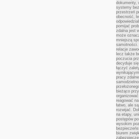
dokumenty, w
systemy bez
przestrzeń p
obecność, le
odpowiedzia
pomijać prob
zdalna jest 
może oznacz
mniejszą sp
samotności. 
relacje zawo
lecz także b
poczucia prz
decyduje się
łączyć zalet
wynikającym
pracy zdaln
samodzielno
przełożonego
bieżąco prz
organizować 
reagować na
łatwo, ale s
rozwijać. Do
na etapy, un
postępów po
wysokim pozi
bezpieczeńs
biurem zwię
zabezpiecze