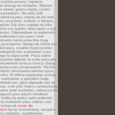
czytelne procesy i regularne
a okazują się niezbędne. Ważnym
st również granica między życiem
 prywatnym. Dla wielu osób
rudnością pracy zdalnej nie jest brak
lecz przeciwnie, trudność w odcięciu
ązków. Gdy biuro znajduje się kilka
chni czy sypialni, łatwo wpaść w tryb
tępności. Odpowiadanie na wiadomości
ydłużanie czasu pracy i brak
omentu zakończenia dnia mogą
 przeciążenia. Dlatego tak istotne jest
dzin pracy, rytuałów rozpoczynania i
bowiązków oraz szanowanie czasu
ego na odpoczynek. Praca zdalna
zytywnie wpływać na rynek pracy jako
 pracowników oznacza szerszy dostęp
 konieczności przeprowadzki. Dla firm
liwość rekrutowania talentów spoza
okolicy. W efekcie organizacje zyskują
 kandydatów, a specjaliści mogą
dnienia tam, gdzie naprawdę ceni się
cje, a nie tylko miejsce zamieszkania.
twiera nowe możliwości, zwłaszcza dla
ających poza dużymi ośrodkami
 środku tej analizy warto podkreślić,
ne środowisko pracy zdalnej coraz
kcjonuje jak
serwis dla
nych
łącząc komunikatory, narzędzia
ia zadaniami, współdzielone