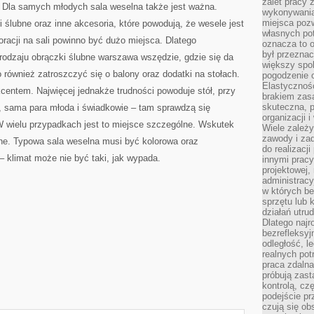
zalet pracy 
j. Dla samych młodych sala weselna także jest ważna.
wykonywania
miejsca pozw
ślubne oraz inne akcesoria, które powodują, że wesele jest
własnych po
acji na sali powinno być dużo miejsca. Dlatego
oznacza to 
był przezna
rodzaju obrączki ślubne warszawa wszędzie, gdzie się da
większy spok
 również zatroszczyć się o balony oraz dodatki na stołach.
pogodzenie 
Elastyczność
centem. Najwięcej jednakże trudności powoduje stół, przy
brakiem zasa
skuteczna, p
j, sama para młoda i świadkowie – tam sprawdzą się
organizacji 
W wielu przypadkach jest to miejsce szczególne. Wskutek
Wiele zależ
zawody i zad
ne. Typowa sala weselna musi być kolorowa oraz
do realizacj
 klimat może nie być taki, jak wypada.
innymi pracy
projektowej,
administracy
w których be
sprzętu lub 
działań utru
Dlatego najr
bezrefleksy
odległość, 
realnych pot
praca zdalna
próbują zas
kontrolą, cz
podejście pr
czują się ob