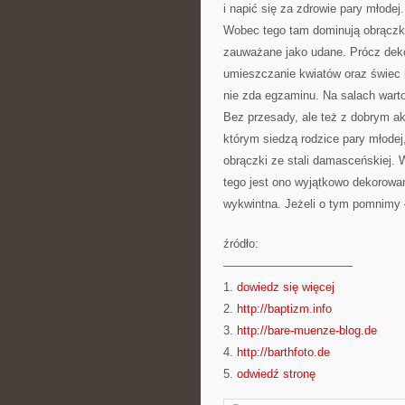
i napić się za zdrowie pary młode
Wobec tego tam dominują obrączki 
zauważane jako udane. Prócz dekor
umieszczanie kwiatów oraz świec 
nie zda egzaminu. Na salach warto
Bez przesady, ale też z dobrym ak
którym siedzą rodzice pary młode
obrączki ze stali damasceńskiej. 
tego jest ono wyjątkowo dekorowa
wykwintna. Jeżeli o tym pomnimy –
źródło:
———————————
1.
dowiedz się więcej
2.
http://baptizm.info
3.
http://bare-muenze-blog.de
4.
http://barthfoto.de
5.
odwiedź stronę