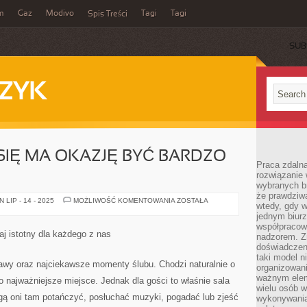
m
Gaz
Modivo
Tagi
Tagi
Spis Treści
SUB
ZYK
 SIĘ MA OKAZJĘ BYĆ BARDZO
Praca zdalna
rozwiązanie 
wybranych br
że prawdziwa
STYL
LIP - 14 - 2025
MOŻLIWOŚĆ KOMENTOWANIA
ZOSTAŁA
wtedy, gdy 
UBIERANIA
SIĘ
jednym biurz
MA
współpracow
OKAZJĘ
j istotny dla każdego z nas
nadzorem. Z
BYĆ
BARDZO
doświadczeni
RÓŻNY
taki model 
bawy oraz najciekawsze momenty ślubu. Chodzi naturalnie o
organizowani
ważnym elem
 to najważniejsze miejsce. Jednak dla gości to właśnie sala
wielu osób 
ą oni tam potańczyć, posłuchać muzyki, pogadać lub zjeść
wykonywania