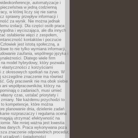
ideokonferencje, automatyzacje i
pieczeństwa w jedną codzienną
racy, w której liczy się nie sama
cz sprawny przepływ informacji i
lność za wynik. Nie można jednak
lemu izolacji. Dla części osób praca
wygodna i wyciszająca, ale dla innych
ać osłabienie więzi z zespołem,
ontaniczność kontaktów i poczucie
Człowiek jest istotą społeczną, a
dowe to nie tylko wymiana informacji,
udowanie zaufania, wspólnego języka i
ynależności. Dlatego wiele firm
 na model hybrydowy, który pozwala
y elastyczności z korzyściami
i z okresowych spotkań na żywo. W
ej szczególne znaczenie ma również
ść. Gdy pracownik nie ma obok siebie
 ani współpracowników, którzy na
ypominają o zadaniach, musi umieć
własny czas, ustalać priorytety i
 zmiany. Nie każdemu przychodzi to
ą to kompetencje, które można
bre planowanie dnia, dzielenie zadań
ikanie rozpraszaczy i regularna ocena
magają utrzymać efektywność na
omie. Nie mniej ważna jest kwestia
twa danych. Praca wykonywana poza
ksza znaczenie odpowiednich procedur,
ń urządzeń i świadomości