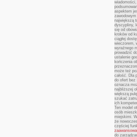
wiadomości, 
podsumowani
aspektem je
zawodowym a
największą t
dyscypliny, 
się od obowi
kroków od ku
ciągłej dos
wieczorem, w
wyraźnego m
prowadzić do
ustalenie go
kończenia o
przeznaczon
może też po
całość. Dla
do ofert bez
oznacza moż
najbliższej 
większą pulę
szukać zatru
ich kompeten
Ten model o
osób mieszk
miejskimi. W
że nowoczes
częściej fun
zaawansowa
do zarządzan