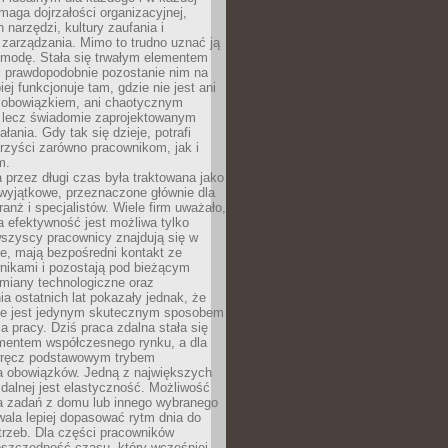
maga dojrzałości organizacyjnej,
 narzędzi, kultury zaufania i
zarządzania. Mimo to trudno uznać ją
 modę. Stała się trwałym elementem
i prawdopodobnie pozostanie nim na
iej funkcjonuje tam, gdzie nie jest ani
obowiązkiem, ani chaotycznym
, lecz świadomie zaprojektowanym
łania. Gdy tak się dzieje, potrafi
rzyści zarówno pracownikom, jak i
m.
 przez długi czas była traktowana jako
wyjątkowe, przeznaczone głównie dla
anż i specjalistów. Wiele firm uważało,
 efektywność jest możliwa tylko
wszyscy pracownicy znajdują się w
e, mają bezpośredni kontakt ze
nikami i pozostają pod bieżącym
miany technologiczne oraz
a ostatnich lat pokazały jednak, że
nie jest jedynym skutecznym sposobem
a pracy. Dziś praca zdalna stała się
entem współczesnego rynku, a dla
wręcz podstawowym trybem
 obowiązków. Jedną z największych
zdalnej jest elastyczność. Możliwość
 zadań z domu lub innego wybranego
ala lepiej dopasować rytm dnia do
trzeb. Dla części pracowników
oszczędność czasu, który wcześniej