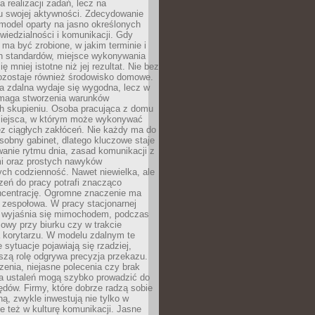
a realizacji zadań, lecz na
u swojej aktywności. Zdecydowanie
a model oparty na jasno określonych
wiedzialności i komunikacji. Gdy
ma być zrobione, w jakim terminie i
ch standardów, miejsce wykonywania
ię mniej istotne niż jej rezultat. Nie bez
ozostaje również środowisko domowe.
ca zdalna wydaje się wygodna, lecz w
maga stworzenia warunków
ch skupieniu. Osoba pracująca z domu
miejsca, w którym może wykonywać
z ciągłych zakłóceń. Nie każdy ma do
sobny gabinet, dlatego kluczowe staje
anie rytmu dnia, zasad komunikacji z
 oraz prostych nawyków
ch codzienność. Nawet niewielka, ale
rzeń do pracy potrafi znacząco
ncentrację. Ogromne znaczenie ma
 zespołowa. W pracy stacjonarnej
y wyjaśnia się mimochodem, podczas
mowy przy biurku czy w trakcie
a korytarzu. W modelu zdalnym te
 sytuacje pojawiają się rzadziej,
szą rolę odgrywa precyzja przekazu.
enia, niejasne polecenia czy brak
ia ustaleń mogą szybko prowadzić do
błędów. Firmy, które dobrze radzą sobie
ną, zwykle inwestują nie tylko w
le też w kulturę komunikacji. Jasne