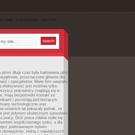
SCRIBE
FACEBOOK
TWITTER
 przez długi czas była traktowana jako
wyjątkowe, przeznaczone głównie dla
anż i specjalistów. Wiele firm uważało,
 efektywność jest możliwa tylko
wszyscy pracownicy znajdują się w
e, mają bezpośredni kontakt ze
nikami i pozostają pod bieżącym
miany technologiczne oraz
a ostatnich lat pokazały jednak, że
nie jest jedynym skutecznym sposobem
a pracy. Dziś praca zdalna stała się
entem współczesnego rynku, a dla
wręcz podstawowym trybem
 obowiązków. Jedną z największych