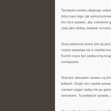
Tematyka serwisu obejmuje ziołow
dotyczące tego, jak wykorzystywać
kto chce sprawić, aby codzienne g
zioła jako drobny dodatek na końc
Dużą wartością strony jest jej prz
często pojawiają się w zwykłej kuc
Kuchni może być praktyczną ściąg
rozwiązania.
Ważnym obszarem serwisu są dom
bułkach. Dzięki nim zwykłe potraw
zamiast sięgać wyłącznie po got
aromatami. To podejście sprawia, ż