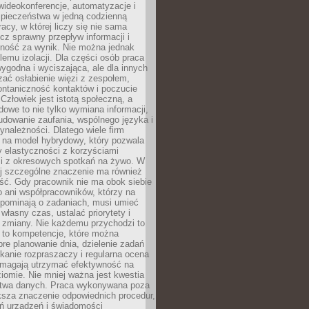
ideokonferencje, automatyzacje i
pieczeństwa w jedną codzienną
racy, w której liczy się nie sama
cz sprawny przepływ informacji i
lność za wynik. Nie można jednak
lemu izolacji. Dla części osób praca
wygodna i wyciszająca, ale dla innych
ać osłabienie więzi z zespołem,
ontaniczność kontaktów i poczucie
Człowiek jest istotą społeczną, a
dowe to nie tylko wymiana informacji,
udowanie zaufania, wspólnego języka i
ynależności. Dlatego wiele firm
 na model hybrydowy, który pozwala
y elastyczności z korzyściami
i z okresowych spotkań na żywo. W
ej szczególne znaczenie ma również
ść. Gdy pracownik nie ma obok siebie
 ani współpracowników, którzy na
ypominają o zadaniach, musi umieć
własny czas, ustalać priorytety i
 zmiany. Nie każdemu przychodzi to
ą to kompetencje, które można
bre planowanie dnia, dzielenie zadań
ikanie rozpraszaczy i regularna ocena
magają utrzymać efektywność na
omie. Nie mniej ważna jest kwestia
twa danych. Praca wykonywana poza
ksza znaczenie odpowiednich procedur,
ń urządzeń i świadomości