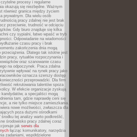
czytelne procesy i regularne
a okazują się niezbędne. Ważnym
st również granica między życiem
 prywatnym. Dla wielu osób
rudnością pracy zdalnej nie jest brak
lecz przeciwnie, trudność w odcięciu
ązków. Gdy biuro znajduje się kilka
chni czy sypialni, łatwo wpaść w tryb
tępności. Odpowiadanie na wiadomości
ydłużanie czasu pracy i brak
omentu zakończenia dnia mogą
 przeciążenia. Dlatego tak istotne jest
dzin pracy, rytuałów rozpoczynania i
bowiązków oraz szanowanie czasu
ego na odpoczynek. Praca zdalna
zytywnie wpływać na rynek pracy jako
 pracowników oznacza szerszy dostęp
 konieczności przeprowadzki. Dla firm
liwość rekrutowania talentów spoza
okolicy. W efekcie organizacje zyskują
 kandydatów, a specjaliści mogą
dnienia tam, gdzie naprawdę ceni się
cje, a nie tylko miejsce zamieszkania.
twiera nowe możliwości, zwłaszcza dla
ających poza dużymi ośrodkami
 środku tej analizy warto podkreślić,
ne środowisko pracy zdalnej coraz
kcjonuje jak
serwis dla
nych
łącząc komunikatory, narzędzia
ia zadaniami, współdzielone