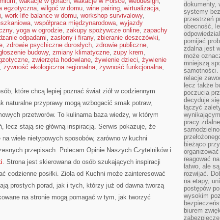
emium
,
wakacje w górach
,
wakacje w Polsce
,
webdesign
,
dokumenty, w
ia egzotyczna
,
wilgoć w domu
,
wine pairing
,
wirtualizacja
,
systemy bez
i
,
work-life balance w domu
,
workshop survivalowy
,
przestrzeń p
eszkaniowa
,
współpraca międzynarodowa
,
wyjazdy
obecność, le
czny
,
yoga w ogrodzie
,
zakupy spożywcze online
,
zapachy
odpowiedzia
dzanie odpadami
,
zasłony i firany
,
zbieranie deszczówki
,
pomijać prob
e
,
zdrowie psychiczne dorosłych
,
zdrowie publiczne
,
zdalna jest 
głoszenie budowy
,
zmiany klimatyczne
,
zupy krem
,
może oznacz
egzotyczne
,
zwierzęta hodowlane
,
żywienie dzieci
,
żywienie
mniejszą sp
,
żywność ekologiczna regionalna
,
żywność funkcjonalna
,
samotności. 
relacje zawo
lecz także b
osób, które chcą lepiej poznać świat ziół w codziennym
poczucia prz
decyduje się
jak naturalne przyprawy mogą wzbogacić smak potraw,
łączyć zalet
mowych przetworów. To kulinarna baza wiedzy, w którym
wynikającym
pracy zdaln
ń, lecz stają się główną inspiracją. Serwis pokazuje, że
samodzielno
przełożonego
 na wiele nietypowych sposobów, zarówno w kuchni
bieżąco prz
oczesnych przepisach. Polecam Opinie Naszych Czytelników i
organizować 
reagować na
i
. Strona jest skierowana do osób szukających inspiracji
łatwo, ale s
ać codzienne posiłki. Zioła od Kuchni może zainteresować
rozwijać. Do
na etapy, un
ją prostych porad, jak i tych, którzy już od dawna tworzą
postępów po
wysokim pozi
kowane na stronie mogą pomagać w tym, jak tworzyć
bezpieczeńs
biurem zwię
zabezpiecze