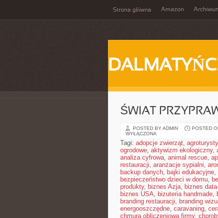
Amazon
Archiwu
Strona główna
DALMATYŃC
ŚWIAT PRZYPRA
POSTED BY ADMIN
POSTED ON
WYŁĄCZONA
Tagi:
adopcje zwierząt
,
agroturyst
ogrodowe
,
aktywizm ekologiczny
,
analiza cyfrowa
,
animal rescue
,
ap
restauracji
,
aranżacje sypialni
,
aro
backup danych
,
bajki edukacyjne
,
bezpieczeństwo dzieci w domu
,
be
produkty
,
biznes Azja
,
biznes data
biznes USA
,
bizuteria handmade
,
branding restauracji
,
branding wizu
energooszczędne
,
caravaning
,
cer
chmura obliczeniowa firmy
,
chorob