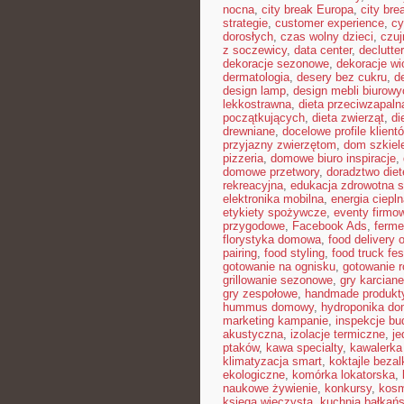
nocna
,
city break Europa
,
city bre
strategie
,
customer experience
,
cy
dorosłych
,
czas wolny dzieci
,
czuj
z soczewicy
,
data center
,
declutte
dekoracje sezonowe
,
dekoracje w
dermatologia
,
desery bez cukru
,
d
design lamp
,
design mebli biurowy
lekkostrawna
,
dieta przeciwzapaln
początkujących
,
dieta zwierząt
,
di
drewniane
,
docelowe profile klient
przyjazny zwierzętom
,
dom szkiel
pizzeria
,
domowe biuro inspiracje
,
domowe przetwory
,
doradztwo die
rekreacyjna
,
edukacja zdrowotna 
elektronika mobilna
,
energia ciepl
etykiety spożywcze
,
eventy firmow
przygodowe
,
Facebook Ads
,
ferme
florystyka domowa
,
food delivery o
pairing
,
food styling
,
food truck fes
gotowanie na ognisku
,
gotowanie r
grillowanie sezonowe
,
gry karciane
gry zespołowe
,
handmade produkt
hummus domowy
,
hydroponika d
marketing kampanie
,
inspekcje bu
akustyczna
,
izolacje termiczne
,
je
ptaków
,
kawa specialty
,
kawalerka
klimatyzacja smart
,
koktajle beza
ekologiczne
,
komórka lokatorska
,
naukowe żywienie
,
konkursy
,
kosm
księga wieczysta
,
kuchnia bałkań