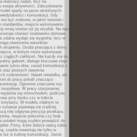
a realizacji zadań, lecz na
u swojej aktywności. Zdecydowanie
a model oparty na jasno określonych
wiedzialności i komunikacji. Gdy
ma być zrobione, w jakim terminie i
ch standardów, miejsce wykonywania
ię mniej istotne niż jej rezultat. Nie bez
ozostaje również środowisko domowe.
ca zdalna wydaje się wygodna, lecz w
maga stworzenia warunków
ch skupieniu. Osoba pracująca z domu
miejsca, w którym może wykonywać
z ciągłych zakłóceń. Nie każdy ma do
sobny gabinet, dlatego kluczowe staje
anie rytmu dnia, zasad komunikacji z
 oraz prostych nawyków
ch codzienność. Nawet niewielka, ale
rzeń do pracy potrafi znacząco
ncentrację. Ogromne znaczenie ma
 zespołowa. W pracy stacjonarnej
y wyjaśnia się mimochodem, podczas
mowy przy biurku czy w trakcie
a korytarzu. W modelu zdalnym te
 sytuacje pojawiają się rzadziej,
szą rolę odgrywa precyzja przekazu.
enia, niejasne polecenia czy brak
ia ustaleń mogą szybko prowadzić do
błędów. Firmy, które dobrze radzą sobie
ną, zwykle inwestują nie tylko w
le też w kulturę komunikacji. Jasne