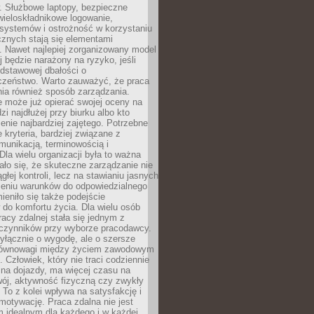
. Służbowe laptopy, bezpieczne
wieloskładnikowe logowanie,
 systemów i ostrożność w korzystaniu
icznych stają się elementami
. Nawet najlepiej zorganizowany model
j będzie narażony na ryzyko, jeśli
dstawowej dbałości o
czeństwo. Warto zauważyć, że praca
ia również sposób zarządzania.
e może już opierać swojej oceny na
zi najdłużej przy biurku albo kto
enie najbardziej zajętego. Potrzebne
e kryteria, bardziej związane z
munikacją, terminowością i
Dla wielu organizacji była to ważna
ało się, że skuteczne zarządzanie nie
głej kontroli, lecz na stawianiu jasnych
rzeniu warunków do odpowiedzialnego
mieniło się także podejście
do komfortu życia. Dla wielu osób
acy zdalnej stała się jednym z
czynników przy wyborze pracodawcy.
yłącznie o wygodę, ale o szersze
równowagi między życiem zawodowym
 Człowiek, który nie traci codziennie
 na dojazdy, ma więcej czasu na
wój, aktywność fizyczną czy zwykły
To z kolei wpływa na satysfakcję i
motywację. Praca zdalna nie jest
 idealnym dla każdego i w każdej