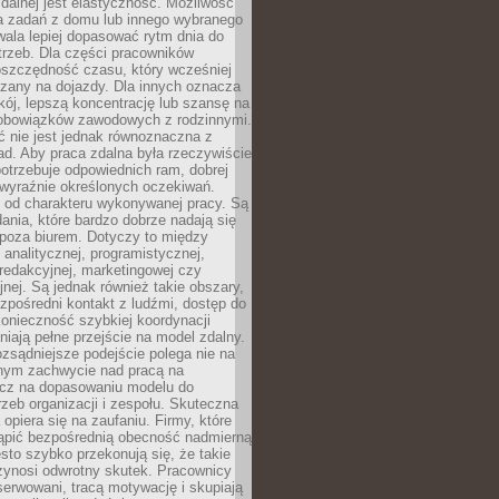
zdalnej jest elastyczność. Możliwość
 zadań z domu lub innego wybranego
ala lepiej dopasować rytm dnia do
trzeb. Dla części pracowników
oszczędność czasu, który wcześniej
czany na dojazdy. Dla innych oznacza
ój, lepszą koncentrację lub szansę na
obowiązków zawodowych z rodzinnymi.
 nie jest jednak równoznaczna z
d. Aby praca zdalna była rzeczywiście
otrzebuje odpowiednich ram, dobrej
i wyraźnie określonych oczekiwań.
y od charakteru wykonywanej pracy. Są
ania, które bardzo dobrze nadają się
i poza biurem. Dotyczy to między
 analitycznej, programistycznej,
 redakcyjnej, marketingowej czy
jnej. Są jednak również takie obszary,
zpośredni kontakt z ludźmi, dostęp do
konieczność szybkiej koordynacji
dniają pełne przejście na model zdalny.
ozsądniejsze podejście polega nie na
jnym zachwycie nad pracą na
lecz na dopasowaniu modelu do
rzeb organizacji i zespołu. Skuteczna
 opiera się na zaufaniu. Firmy, które
tąpić bezpośrednią obecność nadmierną
ęsto szybko przekonują się, że takie
zynosi odwrotny skutek. Pracownicy
serwowani, tracą motywację i skupiają