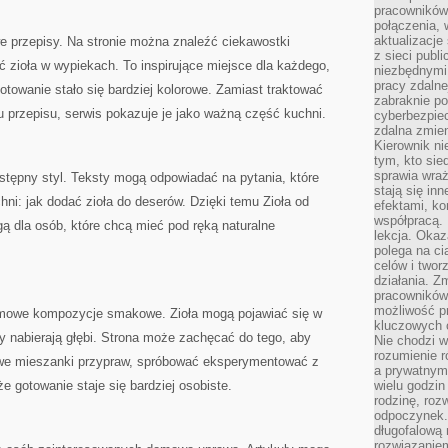
pracowników
połączenia, 
aktualizacje
e przepisy. Na stronie można znaleźć ciekawostki
z sieci publ
 zioła w wypiekach. To inspirujące miejsce dla każdego,
niezbędnymi
pracy zdalne
otowanie stało się bardziej kolorowe. Zamiast traktować
zabraknie po
u przepisu, serwis pokazuje je jako ważną część kuchni.
cyberbezpie
zdalna zmien
Kierownik ni
tym, kto sied
sprawia wraż
ystępny styl. Teksty mogą odpowiadać na pytania, które
stają się inn
hni: jak dodać zioła do deserów. Dzięki temu Zioła od
efektami, ko
współpracą. 
ą dla osób, które chcą mieć pod ręką naturalne
lekcja. Okaz
polega na cią
celów i two
działania. Z
pracowników 
możliwość pr
owe kompozycje smakowe. Zioła mogą pojawiać się w
kluczowych 
y nabierają głębi. Strona może zachęcać do tego, aby
Nie chodzi w
rozumienie 
owe mieszanki przypraw, spróbować eksperymentować z
a prywatnym.
e gotowanie staje się bardziej osobiste.
wielu godzin
rodzinę, roz
odpoczynek. 
długofalową 
rozwiązaniem