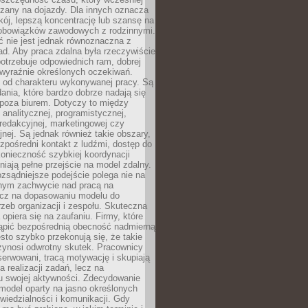
czany na dojazdy. Dla innych oznacza
ój, lepszą koncentrację lub szansę na
obowiązków zawodowych z rodzinnymi.
 nie jest jednak równoznaczna z
d. Aby praca zdalna była rzeczywiście
otrzebuje odpowiednich ram, dobrej
i wyraźnie określonych oczekiwań.
y od charakteru wykonywanej pracy. Są
ania, które bardzo dobrze nadają się
i poza biurem. Dotyczy to między
 analitycznej, programistycznej,
 redakcyjnej, marketingowej czy
jnej. Są jednak również takie obszary,
zpośredni kontakt z ludźmi, dostęp do
konieczność szybkiej koordynacji
dniają pełne przejście na model zdalny.
ozsądniejsze podejście polega nie na
jnym zachwycie nad pracą na
lecz na dopasowaniu modelu do
rzeb organizacji i zespołu. Skuteczna
 opiera się na zaufaniu. Firmy, które
tąpić bezpośrednią obecność nadmierną
ęsto szybko przekonują się, że takie
zynosi odwrotny skutek. Pracownicy
serwowani, tracą motywację i skupiają
a realizacji zadań, lecz na
u swojej aktywności. Zdecydowanie
a model oparty na jasno określonych
wiedzialności i komunikacji. Gdy