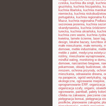
czeska
,
kuchnia dla singli
,
kuchni
gruzińska
,
kuchnia hiszpańska
,
ku
kuchnia libańska
,
kuchnia maroka
niemiecka
,
kuchnia niskobudżeto
portugalska
,
kuchnia regionalna K
Mazur
,
kuchnia regionalna Podlasi
sezonowa jesienna
,
kuchnia sezon
skandynawska
,
kuchnia śródziem
turecka
,
kuchnia ukraińska
,
kuchn
kuchnia zero waste
,
kuchnia żydo
kwietna
,
lamele ścienne
,
laser tag
design
,
lokalne bazary
,
lunchbox d
małe mieszkanie
,
małe remonty
,
m
domowe
,
meble industrialne
,
mebl
meble z palet
,
medycyna estetycz
rośliny
,
mieszkanie wynajmowane
mindful eating
,
monitoring w domu
domowe
,
narciarstwo biegowe
,
naw
pokarmowe
,
obiady budżetowe
,
ob
mrozem
,
ochrona przyrody
,
ochro
mieszkania
,
odnawianie drewna
,
o
na parapecie
,
ogród wertykalny
,
og
ekologiczne
,
ogrzewanie miejskie
oprogramowanie ERP
,
organizacj
organizacja szafy
,
origami
,
oświet
ogrzewanie
,
paintball
,
palety kolor
chleba na zakwasie
,
pieczenie cia
pielęgnacja bonsai
,
pielęgnacja st
posiłków
,
planowanie zakupów
,
pl
nieruchomości
,
podróż pociągiem