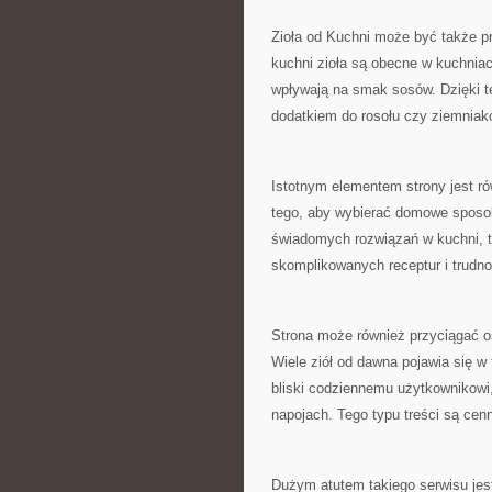
Zioła od Kuchni może być także p
kuchni zioła są obecne w kuchnia
wpływają na smak sosów. Dzięki t
dodatkiem do rosołu czy ziemniakó
Istotnym elementem strony jest r
tego, aby wybierać domowe sposob
świadomych rozwiązań w kuchni, t
skomplikowanych receptur i trudn
Strona może również przyciągać o
Wiele ziół od dawna pojawia się 
bliski codziennemu użytkownikowi
napojach. Tego typu treści są cen
Dużym atutem takiego serwisu jes