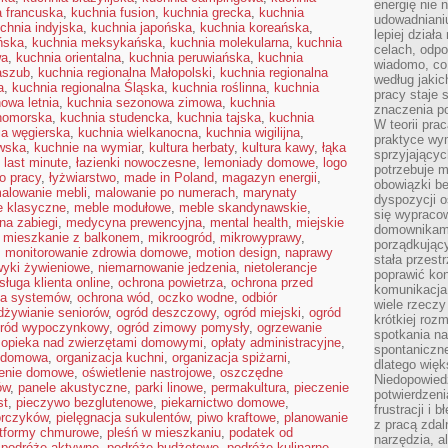
energię nie n
a francuska
,
kuchnia fusion
,
kuchnia grecka
,
kuchnia
udowadniani
chnia indyjska
,
kuchnia japońska
,
kuchnia koreańska
,
lepiej dział
ńska
,
kuchnia meksykańska
,
kuchnia molekularna
,
kuchnia
celach, odpo
wa
,
kuchnia orientalna
,
kuchnia peruwiańska
,
kuchnia
wiadomo, co 
aszub
,
kuchnia regionalna Małopolski
,
kuchnia regionalna
według jaki
a
,
kuchnia regionalna Śląska
,
kuchnia roślinna
,
kuchnia
pracy staje s
owa letnia
,
kuchnia sezonowa zimowa
,
kuchnia
znaczenia p
nomorska
,
kuchnia studencka
,
kuchnia tajska
,
kuchnia
W teorii pra
ia węgierska
,
kuchnia wielkanocna
,
kuchnia wigilijna
,
praktyce wy
wska
,
kuchnie na wymiar
,
kultura herbaty
,
kultura kawy
,
łąka
sprzyjający
,
last minute
,
łazienki nowoczesne
,
lemoniady domowe
,
logo
potrzebuje 
o pracy
,
łyżwiarstwo
,
made in Poland
,
magazyn energii
,
obowiązki be
alowanie mebli
,
malowanie po numerach
,
marynaty
dyspozycji o
e klasyczne
,
meble modułowe
,
meble skandynawskie
,
się wypracow
na zabiegi
,
medycyna prewencyjna
,
mental health
,
miejskie
domownikami
,
mieszkanie z balkonem
,
mikroogród
,
mikrowyprawy
,
porządkujący
,
monitorowanie zdrowia domowe
,
motion design
,
naprawy
stała przest
yki żywieniowe
,
niemarnowanie jedzenia
,
nietolerancje
poprawić ko
sługa klienta online
,
ochrona powietrza
,
ochrona przed
komunikacja
na systemów
,
ochrona wód
,
oczko wodne
,
odbiór
wiele rzecz
dżywianie seniorów
,
ogród deszczowy
,
ogród miejski
,
ogród
krótkiej roz
ród wypoczynkowy
,
ogród zimowy pomysły
,
ogrzewanie
spotkania n
,
opieka nad zwierzętami domowymi
,
opłaty administracyjne
,
spontaniczne
a domowa
,
organizacja kuchni
,
organizacja spiżarni
,
dlatego więk
lenie domowe
,
oświetlenie nastrojowe
,
oszczędne
Niedopowiedz
ów
,
panele akustyczne
,
parki linowe
,
permakultura
,
pieczenie
potwierdzen
st
,
pieczywo bezglutenowe
,
piekarnictwo domowe
,
frustracji i 
orczyków
,
pielęgnacja sukulentów
,
piwo kraftowe
,
planowanie
z pracą zdal
atformy chmurowe
,
pleśń w mieszkaniu
,
podatek od
narzędzia, a
,
podróże aktywne
,
podróże budżetowe
,
podróże kulinarne
,