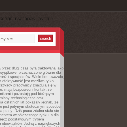
SCRIBE
FACEBOOK
TWITTER
 przez długi czas była traktowana jako
wyjątkowe, przeznaczone głównie dla
anż i specjalistów. Wiele firm uważało,
 efektywność jest możliwa tylko
wszyscy pracownicy znajdują się w
e, mają bezpośredni kontakt ze
nikami i pozostają pod bieżącym
miany technologiczne oraz
a ostatnich lat pokazały jednak, że
nie jest jedynym skutecznym sposobem
a pracy. Dziś praca zdalna stała się
entem współczesnego rynku, a dla
wręcz podstawowym trybem
 obowiązków. Jedną z największych