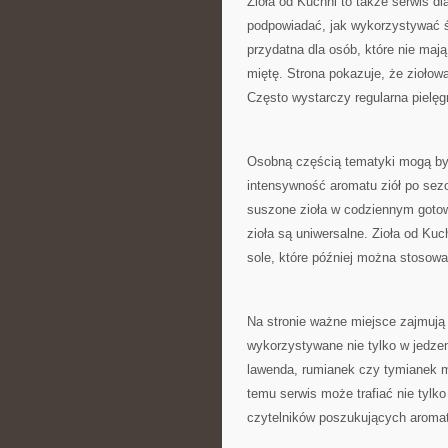
Zioła od Kuchni to także serwis 
podpowiadać, jak wykorzystywać ś
przydatna dla osób, które nie maj
miętę. Strona pokazuje, że zioło
Często wystarczy regularna pielęg
Osobną częścią tematyki mogą by
intensywność aromatu ziół po sez
suszone zioła w codziennym gotow
zioła są uniwersalne. Zioła od Ku
sole, które później można stosow
Na stronie ważne miejsce zajmują
wykorzystywane nie tylko w jedzen
lawenda, rumianek czy tymianek mo
temu serwis może trafiać nie tylko
czytelników poszukujących aromat