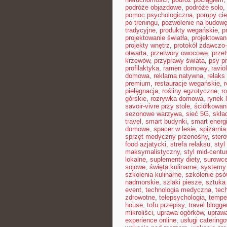
podróże objazdowe
,
podróże solo
,
pomoc psychologiczna
,
pompy cie
po treningu
,
pozwolenie na budow
tradycyjne
,
produkty wegańskie
,
p
projektowanie światła
,
projektowan
projekty wnętrz
,
protokół zdawczo-
otwarta
,
przetwory owocowe
,
prze
krzewów
,
przyprawy świata
,
psy pr
profilaktyka
,
ramen domowy
,
ravio
domowa
,
reklama natywna
,
relaks
premium
,
restauracje wegańskie
,
pielęgnacja
,
rośliny egzotyczne
,
r
górskie
,
rozrywka domowa
,
rynek 
savoir-vivre przy stole
,
ściółkowan
sezonowe warzywa
,
sieć 5G
,
skła
travel
,
smart budynki
,
smart energ
domowe
,
spacer w lesie
,
spiżarni
sprzęt medyczny przenośny
,
ster
food azjatycki
,
strefa relaksu
,
styl
maksymalistyczny
,
styl mid-centu
lokalne
,
suplementy diety
,
surowce
sojowe
,
święta kulinarne
,
systemy 
szkolenia kulinarne
,
szkolenie psó
nadmorskie
,
szlaki piesze
,
sztuka
event
,
technologia medyczna
,
tec
zdrowotne
,
telepsychologia
,
tempe
house
,
tofu przepisy
,
travel blogge
mikroliści
,
uprawa ogórków
,
uprawa
experience online
,
usługi caterin