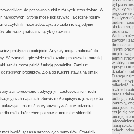
był przezna
większy spok
rzewodnikiem do poznawania ziół z różnych stron świata. W
pogodzenie 
ch narodowych. Strona może pokazywać, jak różne rośliny
Elastyczność
brakiem zasa
emu czytelnik może zobaczyć, że zioła nie są jedynie
skuteczna, p
organizacji 
w, ale tworzą naturalny język gotowania.
Wiele zależ
zawody i zad
do realizacj
innymi pracy
ównież praktyczne podejście. Artykuły mogą zachęcać do
projektowej,
y. W czasach, gdy wiele osób szuka prostszych i bardziej
administracy
w których be
aki serwis może pełnić funkcję poradnika. Zamiast
sprzętu lub 
działań utru
o dostępnych produktów, Zioła od Kuchni stawia na smak.
Dlatego najr
bezrefleksy
odległość, 
realnych pot
soby zainteresowane tradycyjnym zastosowaniem roślin.
praca zdalna
w tradycyjnych naparach. Serwis może opisywać je w sposób
próbują zas
kontrolą, cz
, pokazując, jak można wykorzystywać je w jedzeniu i
podejście pr
czują się ob
ne dla osób, które chcą poznawać naturalne składniki.
energię nie n
udowadniani
lepiej dział
celach, odpo
t możliwość łączenia sezonowych pomysłów. Czytelnik