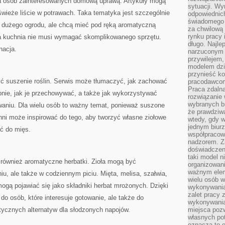
dla osób zainteresowanych domową uprawą. Artykuły mogą
sytuacji. Wy
wieże liście w potrawach. Taka tematyka jest szczególnie
odpowiednich
świadomego 
ą dużego ogrodu, ale chcą mieć pod ręką aromatyczną
za chwilową
rynku pracy 
wa kuchnia nie musi wymagać skomplikowanego sprzętu.
długo. Najlep
nacja.
narzuconym 
przywilejem
modelem dzia
przynieść ko
ć suszenie roślin. Serwis może tłumaczyć, jak zachować
pracodawco
Praca zdalna
onie, jak je przechowywać, a także jak wykorzystywać
rozwiązanie 
wybranych br
aniu. Dla wielu osób to ważny temat, ponieważ suszone
że prawdziwa
chni może inspirować do tego, aby tworzyć własne ziołowe
wtedy, gdy 
jednym biurz
ać do mięs.
współpracow
nadzorem. Z
doświadczeni
taki model 
 również aromatyczne herbatki. Zioła mogą być
organizowani
ważnym elem
iu, ale także w codziennym piciu. Mięta, melisa, szałwia,
wielu osób 
gą pojawiać się jako składniki herbat mrożonych. Dzięki
wykonywania
zalet pracy 
 do osób, które interesuje gotowanie, ale także do
wykonywania
ycznych alternatyw dla słodzonych napojów.
miejsca pozw
własnych po
oznacza to 