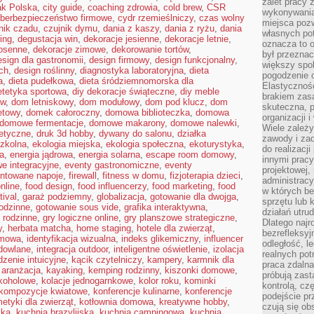
zalet pracy 
ak Polska
,
city guide
,
coaching zdrowia
,
cold brew
,
CSR
wykonywania
berbezpieczeństwo firmowe
,
cydr rzemieślniczy
,
czas wolny
miejsca pozw
nik czadu
,
czujnik dymu
,
dania z kaszy
,
dania z ryżu
,
dania
własnych po
ring
,
degustacja win
,
dekoracje jesienne
,
dekoracje letnie
,
oznacza to 
iosenne
,
dekoracje zimowe
,
dekorowanie tortów
,
był przezna
esign dla gastronomii
,
design firmowy
,
design funkcjonalny
,
większy spok
ch
,
design roślinny
,
diagnostyka laboratoryjna
,
dieta
pogodzenie 
a
,
dieta pudełkowa
,
dieta śródziemnomorska dla
Elastyczność
etetyka sportowa
,
diy dekoracje świąteczne
,
diy meble
brakiem zasa
ów
,
dom letniskowy
,
dom modułowy
,
dom pod klucz
,
dom
skuteczna, p
etowy
,
domek całoroczny
,
domowa biblioteczka
,
domowa
organizacji 
domowe fermentacje
,
domowe makarony
,
domowe nalewki
,
Wiele zależ
tetyczne
,
druk 3d hobby
,
dywany do salonu
,
działka
zawody i zad
szkolna
,
ekologia miejska
,
ekologia społeczna
,
ekoturystyka
,
do realizacj
na
,
energia jądrowa
,
energia solarna
,
escape room domowy
,
innymi pracy
e integracyjne
,
eventy gastronomiczne
,
eventy
projektowej,
ntowane napoje
,
firewall
,
fitness w domu
,
fizjoterapia dzieci
,
administracy
nline
,
food design
,
food influencerzy
,
food marketing
,
food
w których be
tival
,
garaż podziemny
,
globalizacja
,
gotowanie dla dwojga
,
sprzętu lub 
odzinne
,
gotowanie sous vide
,
grafika interaktywna
,
działań utru
 rodzinne
,
gry logiczne online
,
gry planszowe strategiczne
,
Dlatego najr
y
,
herbata matcha
,
home staging
,
hotele dla zwierząt
,
bezrefleksy
omowa
,
identyfikacja wizualna
,
indeks glikemiczny
,
influencer
odległość, 
dowlane
,
integracja outdoor
,
inteligentne oświetlenie
,
izolacja
realnych pot
dzenie intuicyjne
,
kącik czytelniczy
,
kampery
,
karmnik dla
praca zdalna
 aranżacja
,
kayaking
,
kemping rodzinny
,
kiszonki domowe
,
próbują zas
lkoholowe
,
kolacje jednogarnkowe
,
kolor roku
,
kominki
kontrolą, cz
kompozycje kwiatowe
,
konferencje kulinarne
,
konferencje
podejście pr
etyki dla zwierząt
,
kotłownia domowa
,
kreatywne hobby
,
czują się ob
ska
,
kuchnia brazylijska
,
kuchnia campingowa
,
kuchnia