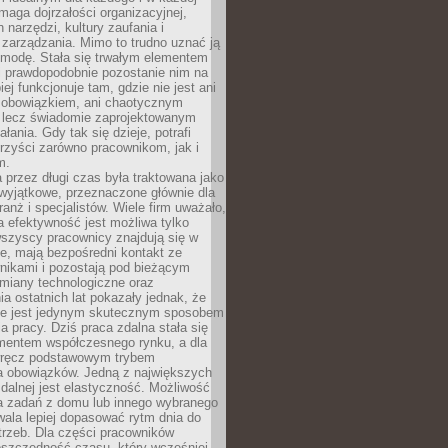
maga dojrzałości organizacyjnej,
 narzędzi, kultury zaufania i
zarządzania. Mimo to trudno uznać ją
 modę. Stała się trwałym elementem
i prawdopodobnie pozostanie nim na
iej funkcjonuje tam, gdzie nie jest ani
obowiązkiem, ani chaotycznym
, lecz świadomie zaprojektowanym
łania. Gdy tak się dzieje, potrafi
rzyści zarówno pracownikom, jak i
m.
 przez długi czas była traktowana jako
wyjątkowe, przeznaczone głównie dla
anż i specjalistów. Wiele firm uważało,
 efektywność jest możliwa tylko
wszyscy pracownicy znajdują się w
e, mają bezpośredni kontakt ze
nikami i pozostają pod bieżącym
miany technologiczne oraz
a ostatnich lat pokazały jednak, że
nie jest jedynym skutecznym sposobem
a pracy. Dziś praca zdalna stała się
entem współczesnego rynku, a dla
wręcz podstawowym trybem
 obowiązków. Jedną z największych
zdalnej jest elastyczność. Możliwość
 zadań z domu lub innego wybranego
ala lepiej dopasować rytm dnia do
trzeb. Dla części pracowników
oszczędność czasu, który wcześniej