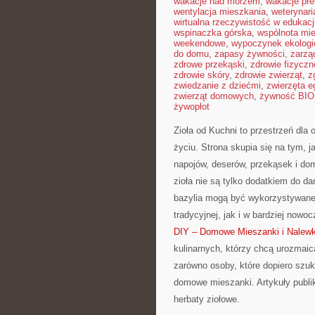
wakacje nad morzem
,
wakacje pr
wentylacja mieszkania
,
weterynar
wirtualna rzeczywistość w edukacj
wspinaczka górska
,
wspólnota mi
weekendowe
,
wypoczynek ekologi
do domu
,
zapasy żywności
,
zarzą
zdrowe przekąski
,
zdrowie fizyczn
zdrowie skóry
,
zdrowie zwierząt
,
z
zwiedzanie z dziećmi
,
zwierzęta 
zwierząt domowych
,
żywność BIO
żywopłot
Zioła od Kuchni to przestrzeń dla 
życiu. Strona skupia się na tym, 
napojów, deserów, przekąsek i do
zioła nie są tylko dodatkiem do da
bazylia mogą być wykorzystywane
tradycyjnej, jak i w bardziej now
DIY – Domowe Mieszanki i Nalewk
kulinarnych, którzy chcą urozmaic
zarówno osoby, które dopiero szuka
domowe mieszanki. Artykuły publi
herbaty ziołowe.