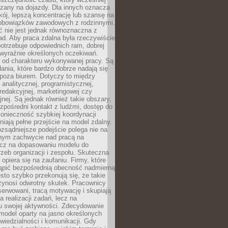
czany na dojazdy. Dla innych oznacza
ój, lepszą koncentrację lub szansę na
obowiązków zawodowych z rodzinnymi.
 nie jest jednak równoznaczna z
d. Aby praca zdalna była rzeczywiście
otrzebuje odpowiednich ram, dobrej
i wyraźnie określonych oczekiwań.
y od charakteru wykonywanej pracy. Są
ania, które bardzo dobrze nadają się
i poza biurem. Dotyczy to między
 analitycznej, programistycznej,
 redakcyjnej, marketingowej czy
jnej. Są jednak również takie obszary,
zpośredni kontakt z ludźmi, dostęp do
konieczność szybkiej koordynacji
dniają pełne przejście na model zdalny.
ozsądniejsze podejście polega nie na
jnym zachwycie nad pracą na
lecz na dopasowaniu modelu do
rzeb organizacji i zespołu. Skuteczna
 opiera się na zaufaniu. Firmy, które
tąpić bezpośrednią obecność nadmierną
ęsto szybko przekonują się, że takie
zynosi odwrotny skutek. Pracownicy
serwowani, tracą motywację i skupiają
a realizacji zadań, lecz na
u swojej aktywności. Zdecydowanie
a model oparty na jasno określonych
wiedzialności i komunikacji. Gdy