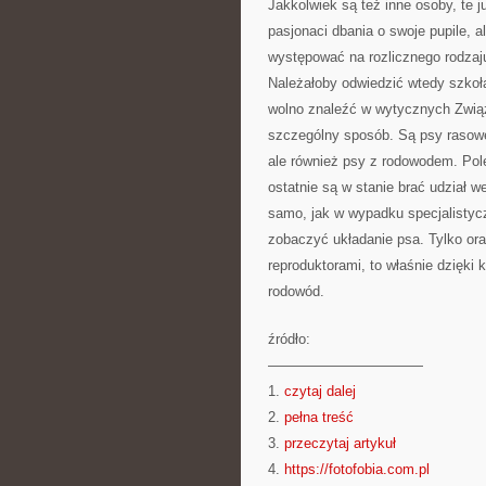
Jakkolwiek są też inne osoby, te 
pasjonaci dbania o swoje pupile, 
występować na rozlicznego rodzaju
Należałoby odwiedzić wtedy szkoł
wolno znaleźć w wytycznych Związ
szczególny sposób. Są psy rasowe,
ale również psy z rodowodem. Pol
ostatnie są w stanie brać udział
samo, jak w wypadku specjalistyc
zobaczyć układanie psa. Tylko or
reproduktorami, to właśnie dzięki
rodowód.
źródło:
———————————
1.
czytaj dalej
2.
pełna treść
3.
przeczytaj artykuł
4.
https://fotofobia.com.pl