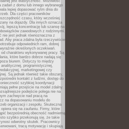
zdalnej jest elastyczność. Możliwość
 zadań z domu lub innego wybranego
ala lepiej dopasować rytm dnia do
trzeb. Dla części pracowników
oszczędność czasu, który wcześniej
czany na dojazdy. Dla innych oznacza
ój, lepszą koncentrację lub szansę na
obowiązków zawodowych z rodzinnymi.
 nie jest jednak równoznaczna z
d. Aby praca zdalna była rzeczywiście
otrzebuje odpowiednich ram, dobrej
i wyraźnie określonych oczekiwań.
y od charakteru wykonywanej pracy. Są
ania, które bardzo dobrze nadają się
i poza biurem. Dotyczy to między
 analitycznej, programistycznej,
 redakcyjnej, marketingowej czy
jnej. Są jednak również takie obszary,
zpośredni kontakt z ludźmi, dostęp do
konieczność szybkiej koordynacji
dniają pełne przejście na model zdalny.
ozsądniejsze podejście polega nie na
jnym zachwycie nad pracą na
lecz na dopasowaniu modelu do
rzeb organizacji i zespołu. Skuteczna
 opiera się na zaufaniu. Firmy, które
tąpić bezpośrednią obecność nadmierną
ęsto szybko przekonują się, że takie
zynosi odwrotny skutek. Pracownicy
serwowani, tracą motywację i skupiają