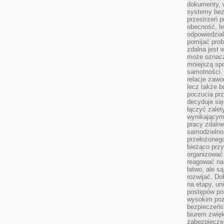
dokumenty, w
systemy bez
przestrzeń p
obecność, le
odpowiedzia
pomijać prob
zdalna jest 
może oznacz
mniejszą sp
samotności. 
relacje zawo
lecz także b
poczucia prz
decyduje się
łączyć zalet
wynikającym
pracy zdaln
samodzielno
przełożonego
bieżąco prz
organizować 
reagować na
łatwo, ale s
rozwijać. Do
na etapy, un
postępów po
wysokim pozi
bezpieczeńs
biurem zwię
zabezpiecze