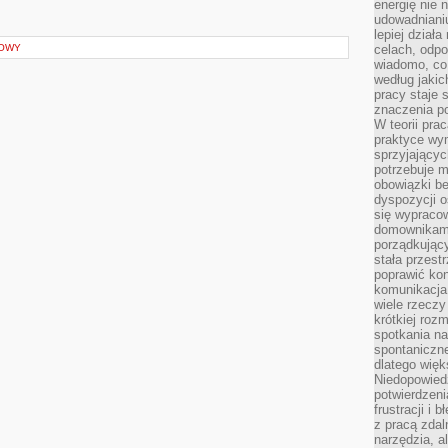
energię nie n
udowadniani
lepiej dział
ROWY
celach, odpo
wiadomo, co 
według jaki
pracy staje s
znaczenia p
W teorii pra
praktyce wy
sprzyjający
potrzebuje 
obowiązki be
dyspozycji o
się wypracow
domownikami
porządkujący
stała przest
poprawić ko
komunikacja
wiele rzecz
krótkiej roz
spotkania n
spontaniczne
dlatego więk
Niedopowiedz
potwierdzen
frustracji i 
z pracą zdal
narzędzia, a