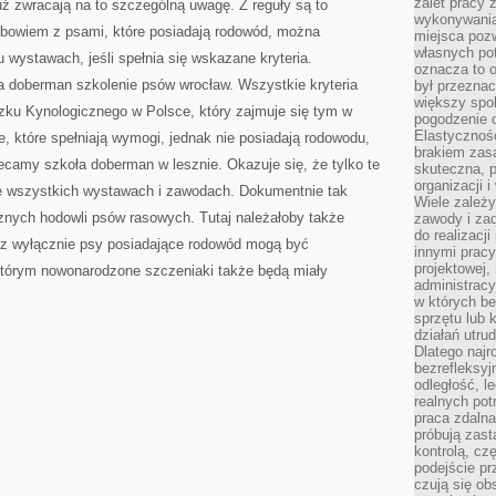
zalet pracy 
już zwracają na to szczególną uwagę. Z reguły są to
wykonywania
albowiem z psami, które posiadają rodowód, można
miejsca pozw
własnych po
 wystawach, jeśli spełnia się wskazane kryteria.
oznacza to 
a doberman szkolenie psów wrocław. Wszystkie kryteria
był przezna
większy spok
ku Kynologicznego w Polsce, który zajmuje się tym w
pogodzenie 
Elastyczność
 które spełniają wymogi, jednak nie posiadają rodowodu,
brakiem zasa
ecamy szkoła doberman w lesznie. Okazuje się, że tylko te
skuteczna, p
organizacji 
 we wszystkich wystawach i zawodach. Dokumentnie tak
Wiele zależ
znych hodowli psów rasowych. Tutaj należałoby także
zawody i zad
do realizacj
az wyłącznie psy posiadające rodowód mogą być
innymi pracy
projektowej,
 którym nowonarodzone szczeniaki także będą miały
administracy
w których be
sprzętu lub 
działań utru
Dlatego najr
bezrefleksy
odległość, 
realnych pot
praca zdalna
próbują zas
kontrolą, cz
podejście pr
czują się ob