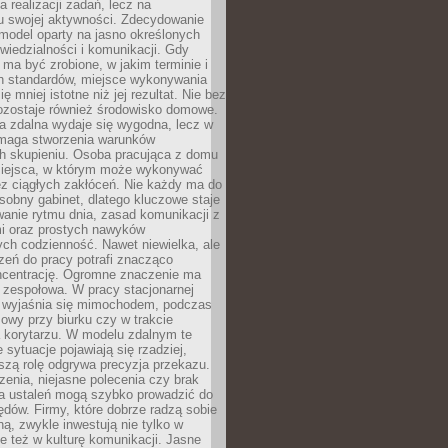
a realizacji zadań, lecz na
u swojej aktywności. Zdecydowanie
a model oparty na jasno określonych
wiedzialności i komunikacji. Gdy
ma być zrobione, w jakim terminie i
ch standardów, miejsce wykonywania
ię mniej istotne niż jej rezultat. Nie bez
ozostaje również środowisko domowe.
ca zdalna wydaje się wygodna, lecz w
maga stworzenia warunków
ch skupieniu. Osoba pracująca z domu
miejsca, w którym może wykonywać
z ciągłych zakłóceń. Nie każdy ma do
sobny gabinet, dlatego kluczowe staje
anie rytmu dnia, zasad komunikacji z
 oraz prostych nawyków
ch codzienność. Nawet niewielka, ale
rzeń do pracy potrafi znacząco
ncentrację. Ogromne znaczenie ma
 zespołowa. W pracy stacjonarnej
y wyjaśnia się mimochodem, podczas
mowy przy biurku czy w trakcie
a korytarzu. W modelu zdalnym te
 sytuacje pojawiają się rzadziej,
szą rolę odgrywa precyzja przekazu.
enia, niejasne polecenia czy brak
ia ustaleń mogą szybko prowadzić do
błędów. Firmy, które dobrze radzą sobie
ną, zwykle inwestują nie tylko w
le też w kulturę komunikacji. Jasne