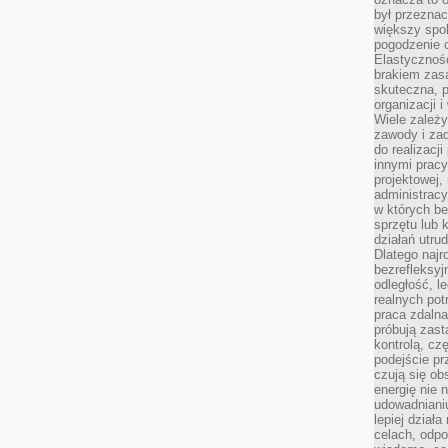
był przezna
większy spok
pogodzenie 
Elastyczność
brakiem zasa
skuteczna, p
organizacji 
Wiele zależ
zawody i zad
do realizacj
innymi pracy
projektowej,
administracy
w których be
sprzętu lub 
działań utru
Dlatego najr
bezrefleksy
odległość, 
realnych pot
praca zdalna
próbują zas
kontrolą, cz
podejście pr
czują się ob
energię nie n
udowadniani
lepiej dział
celach, odpo