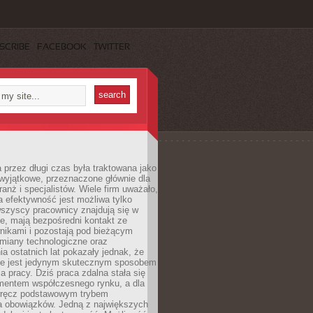
SCRIBE
FACEBOOK
TWITTER
 przez długi czas była traktowana jako
wyjątkowe, przeznaczone głównie dla
anż i specjalistów. Wiele firm uważało,
 efektywność jest możliwa tylko
wszyscy pracownicy znajdują się w
e, mają bezpośredni kontakt ze
nikami i pozostają pod bieżącym
miany technologiczne oraz
a ostatnich lat pokazały jednak, że
nie jest jedynym skutecznym sposobem
a pracy. Dziś praca zdalna stała się
entem współczesnego rynku, a dla
wręcz podstawowym trybem
 obowiązków. Jedną z największych