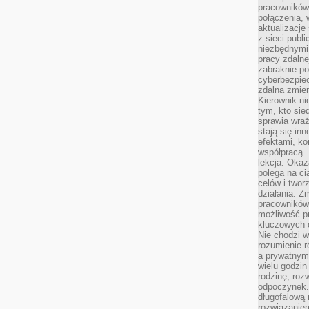
pracowników
połączenia, 
aktualizacje
z sieci publ
niezbędnymi
pracy zdalne
zabraknie po
cyberbezpie
zdalna zmien
Kierownik ni
tym, kto sied
sprawia wraż
stają się inn
efektami, ko
współpracą. 
lekcja. Okaz
polega na cią
celów i two
działania. Z
pracowników 
możliwość pr
kluczowych 
Nie chodzi w
rozumienie 
a prywatnym.
wielu godzin
rodzinę, roz
odpoczynek. 
długofalową 
rozwiązaniem