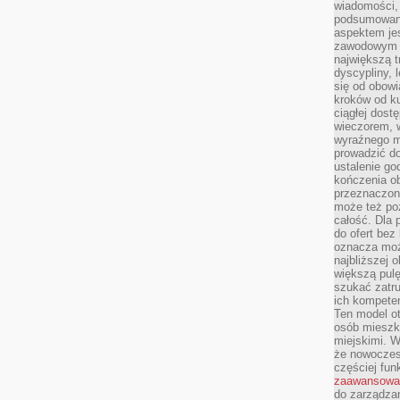
wiadomości, 
podsumowani
aspektem je
zawodowym a
największą t
dyscypliny, 
się od obowi
kroków od ku
ciągłej dos
wieczorem, w
wyraźnego m
prowadzić do
ustalenie go
kończenia o
przeznaczon
może też po
całość. Dla
do ofert bez
oznacza moż
najbliższej 
większą pulę
szukać zatru
ich kompeten
Ten model o
osób mieszk
miejskimi. W
że nowoczes
częściej fun
zaawansowa
do zarządzan