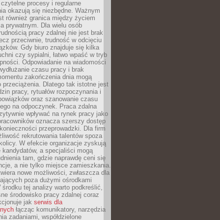
czytelne procesy i regularne
a okazują się niezbędne. Ważnym
st również granica między życiem
 prywatnym. Dla wielu osób
rudnością pracy zdalnej nie jest brak
lecz przeciwnie, trudność w odcięciu
ązków. Gdy biuro znajduje się kilka
chni czy sypialni, łatwo wpaść w tryb
tępności. Odpowiadanie na wiadomości
ydłużanie czasu pracy i brak
omentu zakończenia dnia mogą
 przeciążenia. Dlatego tak istotne jest
dzin pracy, rytuałów rozpoczynania i
bowiązków oraz szanowanie czasu
ego na odpoczynek. Praca zdalna
zytywnie wpływać na rynek pracy jako
 pracowników oznacza szerszy dostęp
 konieczności przeprowadzki. Dla firm
liwość rekrutowania talentów spoza
okolicy. W efekcie organizacje zyskują
 kandydatów, a specjaliści mogą
dnienia tam, gdzie naprawdę ceni się
cje, a nie tylko miejsce zamieszkania.
twiera nowe możliwości, zwłaszcza dla
ających poza dużymi ośrodkami
 środku tej analizy warto podkreślić,
ne środowisko pracy zdalnej coraz
kcjonuje jak
serwis dla
nych
łącząc komunikatory, narzędzia
ia zadaniami, współdzielone