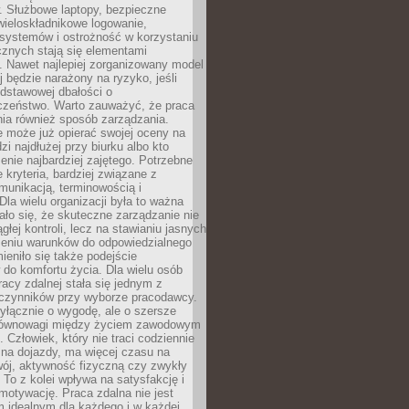
. Służbowe laptopy, bezpieczne
wieloskładnikowe logowanie,
 systemów i ostrożność w korzystaniu
icznych stają się elementami
. Nawet najlepiej zorganizowany model
j będzie narażony na ryzyko, jeśli
dstawowej dbałości o
czeństwo. Warto zauważyć, że praca
ia również sposób zarządzania.
e może już opierać swojej oceny na
zi najdłużej przy biurku albo kto
enie najbardziej zajętego. Potrzebne
e kryteria, bardziej związane z
munikacją, terminowością i
Dla wielu organizacji była to ważna
ało się, że skuteczne zarządzanie nie
głej kontroli, lecz na stawianiu jasnych
rzeniu warunków do odpowiedzialnego
mieniło się także podejście
do komfortu życia. Dla wielu osób
acy zdalnej stała się jednym z
czynników przy wyborze pracodawcy.
yłącznie o wygodę, ale o szersze
równowagi między życiem zawodowym
 Człowiek, który nie traci codziennie
 na dojazdy, ma więcej czasu na
wój, aktywność fizyczną czy zwykły
To z kolei wpływa na satysfakcję i
motywację. Praca zdalna nie jest
 idealnym dla każdego i w każdej