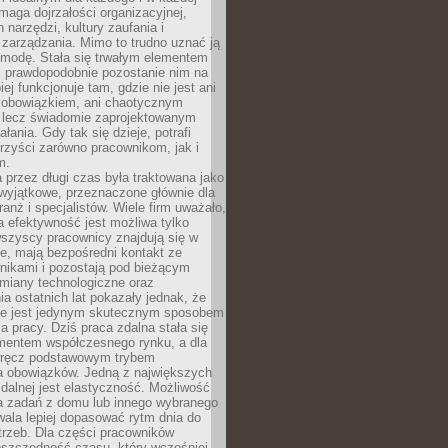
maga dojrzałości organizacyjnej,
 narzędzi, kultury zaufania i
zarządzania. Mimo to trudno uznać ją
 modę. Stała się trwałym elementem
i prawdopodobnie pozostanie nim na
iej funkcjonuje tam, gdzie nie jest ani
obowiązkiem, ani chaotycznym
, lecz świadomie zaprojektowanym
łania. Gdy tak się dzieje, potrafi
rzyści zarówno pracownikom, jak i
m.
 przez długi czas była traktowana jako
wyjątkowe, przeznaczone głównie dla
anż i specjalistów. Wiele firm uważało,
 efektywność jest możliwa tylko
wszyscy pracownicy znajdują się w
e, mają bezpośredni kontakt ze
nikami i pozostają pod bieżącym
miany technologiczne oraz
a ostatnich lat pokazały jednak, że
nie jest jedynym skutecznym sposobem
a pracy. Dziś praca zdalna stała się
entem współczesnego rynku, a dla
wręcz podstawowym trybem
 obowiązków. Jedną z największych
zdalnej jest elastyczność. Możliwość
 zadań z domu lub innego wybranego
ala lepiej dopasować rytm dnia do
trzeb. Dla części pracowników
oszczędność czasu, który wcześniej