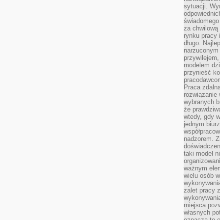
sytuacji. Wy
odpowiednich
świadomego 
za chwilową
rynku pracy 
długo. Najlep
narzuconym 
przywilejem
modelem dzia
przynieść ko
pracodawco
Praca zdalna
rozwiązanie 
wybranych br
że prawdziwa
wtedy, gdy 
jednym biurz
współpracow
nadzorem. Z
doświadczeni
taki model 
organizowani
ważnym elem
wielu osób 
wykonywania
zalet pracy 
wykonywania
miejsca pozw
własnych po
oznacza to 