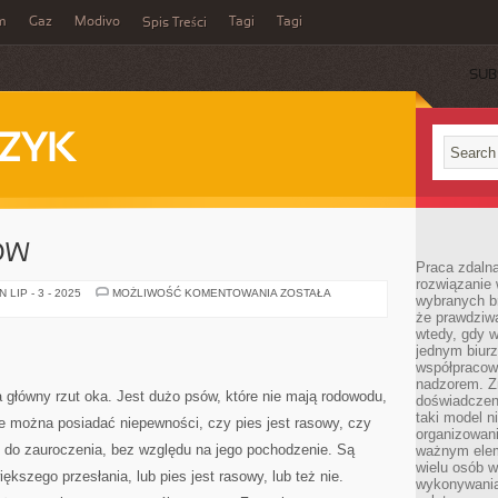
m
Gaz
Modivo
Tagi
Tagi
Spis Treści
SUB
ZYK
ÓW
Praca zdalna
rozwiązanie 
SZKOŁA
LIP - 3 - 2025
MOŻLIWOŚĆ KOMENTOWANIA
ZOSTAŁA
wybranych br
DLA
że prawdziwa
PSÓW
wtedy, gdy 
jednym biurz
współpracow
nadzorem. Z
a główny rzut oka. Jest dużo psów, które nie mają rodowodu,
doświadczeni
taki model 
e można posiadać niepewności, czy pies jest rasowy, czy
organizowani
ę do zauroczenia, bez względu na jego pochodzenie. Są
ważnym elem
wielu osób 
iększego przesłania, lub pies jest rasowy, lub też nie.
wykonywania