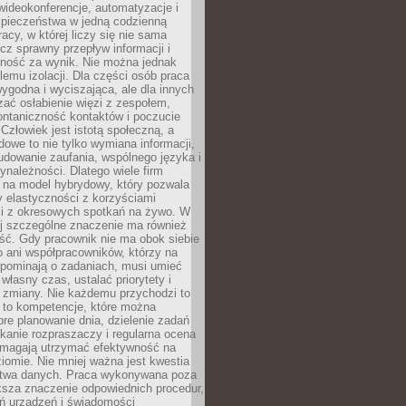
ideokonferencje, automatyzacje i
pieczeństwa w jedną codzienną
racy, w której liczy się nie sama
cz sprawny przepływ informacji i
lność za wynik. Nie można jednak
lemu izolacji. Dla części osób praca
wygodna i wyciszająca, ale dla innych
ać osłabienie więzi z zespołem,
ontaniczność kontaktów i poczucie
Człowiek jest istotą społeczną, a
dowe to nie tylko wymiana informacji,
udowanie zaufania, wspólnego języka i
ynależności. Dlatego wiele firm
 na model hybrydowy, który pozwala
y elastyczności z korzyściami
i z okresowych spotkań na żywo. W
ej szczególne znaczenie ma również
ść. Gdy pracownik nie ma obok siebie
 ani współpracowników, którzy na
ypominają o zadaniach, musi umieć
własny czas, ustalać priorytety i
 zmiany. Nie każdemu przychodzi to
ą to kompetencje, które można
bre planowanie dnia, dzielenie zadań
ikanie rozpraszaczy i regularna ocena
magają utrzymać efektywność na
omie. Nie mniej ważna jest kwestia
twa danych. Praca wykonywana poza
ksza znaczenie odpowiednich procedur,
ń urządzeń i świadomości