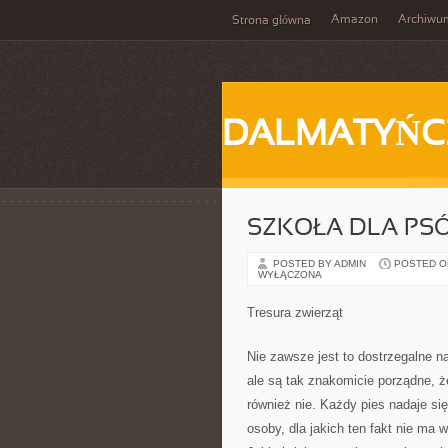
Amazon
Archiwu
Strona główna
DALMATYŃC
SZKOŁA DLA PS
POSTED BY ADMIN
POSTED ON 
WYŁĄCZONA
Tresura zwierząt
Nie zawsze jest to dostrzegalne n
ale są tak znakomicie porządne, ż
również nie. Każdy pies nadaje si
osoby, dla jakich ten fakt nie ma w