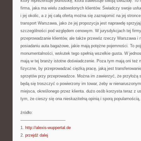
który reprezentuje jednostkę, która trawestuje swoją siedzibę. T
firma, jaka ma wielu zadowolonych klientów. Świadczy swoje usłu
i jej okolic, a z jej całą ofertą można się zaznajomić na jej stronce
transport Warszawa, jako że jej propozycja jest naprawdę sprzyjaj
szczególności pod względem cenowym. W jurysdykcjach tej firm
przeprowadzanie klientów, ale także przewóz rzeczy Warszawa i n
posiadaniu auta bagażowe, jakie mają potężne pojemności. To po
monumentalności, wskutek tego spełnią wszelkie gusta. W jednost
mają w tej branży istotne doświadczenie. Poza tym mają oni też 
fizyczne, by przeprowadzać ciężką pracę, jaką jest transferowan
sprzętów przy przeprowadzce. Można im zawierzyć, że przyłożą 
będą się troszczyć o powierzony im towar, żeby w nienaruszonym
miejsca, określonego przez klienta. dużo osób korzysta teraz z us
tym, że cieszy się ona nieskazitelną opinią i sporą popularnością
źródło:
———————————
1.
http://alexis-wuppertal.de
2.
przejdź dalej