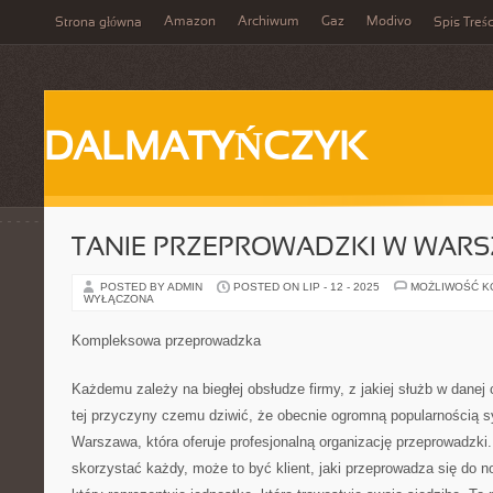
Amazon
Archiwum
Gaz
Modivo
Strona główna
Spis Treśc
DALMATYŃCZYK
TANIE PRZEPROWADZKI W WARS
POSTED BY ADMIN
POSTED ON LIP - 12 - 2025
MOŻLIWOŚĆ 
WYŁĄCZONA
Kompleksowa przeprowadzka
Każdemu zależy na biegłej obsłudze firmy, z jakiej służb w danej 
tej przyczyny czemu dziwić, że obecnie ogromną popularnością s
Warszawa, która oferuje profesjonalną organizację przeprowadzki.
skorzystać każdy, może to być klient, jaki przeprowadza się do no