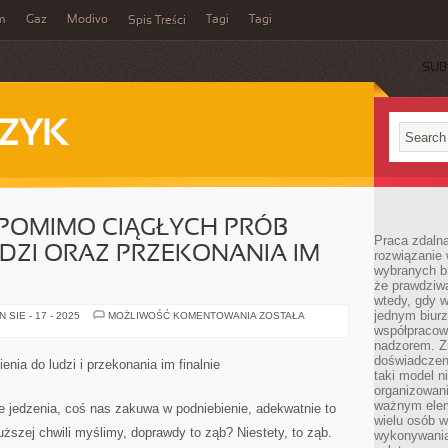
m
Gaz
Modivo
Tagi
Tagi
Spis Treści
SUB
ZYK
 POMIMO CIĄGŁYCH PRÓB
Praca zdalna
UDZI ORAZ PRZEKONANIA IM
rozwiązanie 
wybranych br
że prawdziwa
wtedy, gdy 
jednym biurz
TO
SIE - 17 - 2025
MOŻLIWOŚĆ KOMENTOWANIA
ZOSTAŁA
KŁOPOTLIWE
współpracow
POMIMO
nadzorem. Z
CIĄGŁYCH
PRÓB
doświadczeni
enia do ludzi i przekonania im finalnie
TRAFIENIA
taki model 
DO
organizowani
LUDZI
ORAZ
ważnym elem
e jedzenia, coś nas zakuwa w podniebienie, adekwatnie to
PRZEKONANIA
wielu osób 
IM
uższej chwili myślimy, doprawdy to ząb? Niestety, to ząb.
wykonywania
NARESZCIE