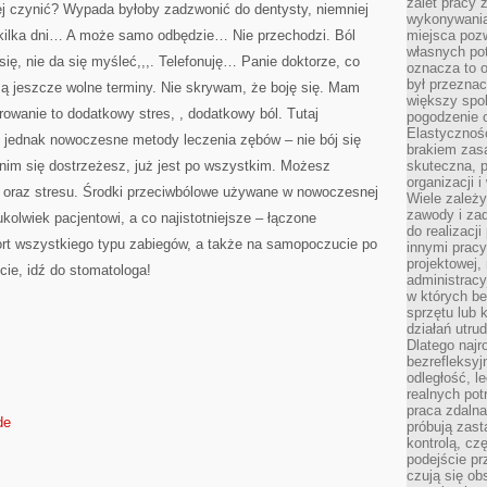
zalet pracy 
alej czynić? Wypada byłoby zadzwonić do dentysty, niemniej
wykonywania
ilka dni… A może samo odbędzie… Nie przechodzi. Ból
miejsca pozw
własnych po
ię, nie da się myśleć,,,. Telefonuję… Panie doktorze, co
oznacza to 
był przezna
są jeszcze wolne terminy. Nie skrywam, że boję się. Mam
większy spok
owanie to dodatkowy stres, , dodatkowy ból. Tutaj
pogodzenie 
Elastyczność
ej jednak nowoczesne metody leczenia zębów – nie bój się
brakiem zasa
nim się dostrzeżesz, już jest po wszystkim. Możesz
skuteczna, p
organizacji 
u oraz stresu. Środki przeciwbólowe używane w nowoczesnej
Wiele zależ
zawody i zad
kolwiek pacjentowi, a co najistotniejsze – łączone
do realizacj
ort wszystkiego typu zabiegów, a także na samopoczucie po
innymi pracy
projektowej,
cie, idź do stomatologa!
administracy
w których be
sprzętu lub 
działań utru
Dlatego najr
bezrefleksy
odległość, 
realnych pot
praca zdalna
de
próbują zas
kontrolą, cz
podejście pr
czują się ob