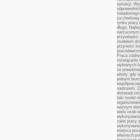
sytuacji. Wy
odpowiednich
świadomego 
za chwilową
rynku pracy 
długo. Najlep
narzuconym 
przywilejem
modelem dzia
przynieść ko
pracodawco
Praca zdalna
rozwiązanie 
wybranych br
że prawdziwa
wtedy, gdy 
jednym biurz
współpracow
nadzorem. Z
doświadczeni
taki model 
organizowani
ważnym elem
wielu osób 
wykonywania
zalet pracy 
wykonywania
miejsca pozw
własnych po
oznacza to 