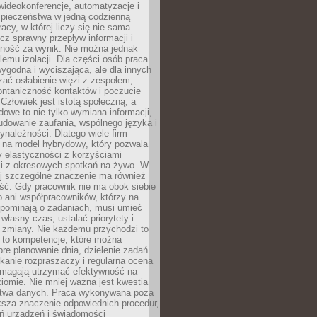
ideokonferencje, automatyzacje i
pieczeństwa w jedną codzienną
racy, w której liczy się nie sama
cz sprawny przepływ informacji i
lność za wynik. Nie można jednak
lemu izolacji. Dla części osób praca
wygodna i wyciszająca, ale dla innych
ać osłabienie więzi z zespołem,
ontaniczność kontaktów i poczucie
Człowiek jest istotą społeczną, a
dowe to nie tylko wymiana informacji,
udowanie zaufania, wspólnego języka i
ynależności. Dlatego wiele firm
 na model hybrydowy, który pozwala
y elastyczności z korzyściami
i z okresowych spotkań na żywo. W
ej szczególne znaczenie ma również
ść. Gdy pracownik nie ma obok siebie
 ani współpracowników, którzy na
ypominają o zadaniach, musi umieć
własny czas, ustalać priorytety i
 zmiany. Nie każdemu przychodzi to
ą to kompetencje, które można
bre planowanie dnia, dzielenie zadań
ikanie rozpraszaczy i regularna ocena
magają utrzymać efektywność na
omie. Nie mniej ważna jest kwestia
twa danych. Praca wykonywana poza
ksza znaczenie odpowiednich procedur,
ń urządzeń i świadomości