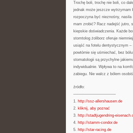
Trochę boli, trochę nie boli, co d
jednak może jeszcze wytrzymam k
rozpoczyna być nieznośny, nasila s
mam zrobić? Racz nadejść jutro, 
kiepskie doświadczenia. Każde bor
stomtolog żoliborz oferuje niemni
usiąść na fotelu dentystycznym – 
powtórnie się uśmiechać, bez ból
stomatologii są przychylne jakiemu
indywidualnie. Wpływa to na komf
zabiegu. Nie walcz z bólem osobiś
źródło:
———————————
1.
http://ssz-allershausen.de
2.
kliknij, aby poznać
3.
http://stadtjugendring-eisenach.
4.
http://stamm-condor.de
5.
http://star-racing.de