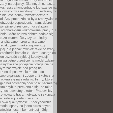
czany na dojazdy. Dla innych oznacza
ój, lepszą koncentrację lub szansę na
obowiązków zawodowych z rodzinnymi.
 nie jest jednak równoznaczna z
d. Aby praca zdalna była rzeczywiście
otrzebuje odpowiednich ram, dobrej
i wyraźnie określonych oczekiwań.
y od charakteru wykonywanej pracy. Są
ania, które bardzo dobrze nadają się
i poza biurem. Dotyczy to między
 analitycznej, programistycznej,
 redakcyjnej, marketingowej czy
jnej. Są jednak również takie obszary,
zpośredni kontakt z ludźmi, dostęp do
konieczność szybkiej koordynacji
dniają pełne przejście na model zdalny.
ozsądniejsze podejście polega nie na
jnym zachwycie nad pracą na
lecz na dopasowaniu modelu do
rzeb organizacji i zespołu. Skuteczna
 opiera się na zaufaniu. Firmy, które
tąpić bezpośrednią obecność nadmierną
ęsto szybko przekonują się, że takie
zynosi odwrotny skutek. Pracownicy
serwowani, tracą motywację i skupiają
a realizacji zadań, lecz na
u swojej aktywności. Zdecydowanie
a model oparty na jasno określonych
wiedzialności i komunikacji. Gdy