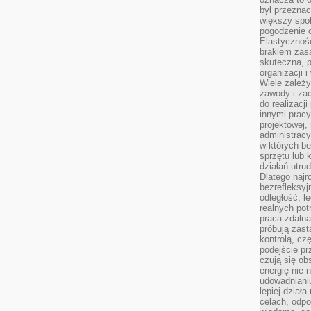
był przezna
większy spok
pogodzenie 
Elastyczność
brakiem zasa
skuteczna, p
organizacji 
Wiele zależ
zawody i zad
do realizacj
innymi pracy
projektowej,
administracy
w których be
sprzętu lub 
działań utru
Dlatego najr
bezrefleksy
odległość, 
realnych pot
praca zdalna
próbują zas
kontrolą, cz
podejście pr
czują się ob
energię nie n
udowadniani
lepiej dział
celach, odpo