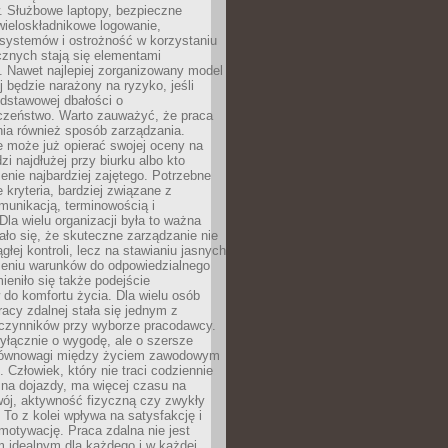
. Służbowe laptopy, bezpieczne
wieloskładnikowe logowanie,
 systemów i ostrożność w korzystaniu
icznych stają się elementami
. Nawet najlepiej zorganizowany model
j będzie narażony na ryzyko, jeśli
dstawowej dbałości o
czeństwo. Warto zauważyć, że praca
ia również sposób zarządzania.
e może już opierać swojej oceny na
zi najdłużej przy biurku albo kto
enie najbardziej zajętego. Potrzebne
e kryteria, bardziej związane z
munikacją, terminowością i
Dla wielu organizacji była to ważna
ało się, że skuteczne zarządzanie nie
głej kontroli, lecz na stawianiu jasnych
rzeniu warunków do odpowiedzialnego
mieniło się także podejście
do komfortu życia. Dla wielu osób
acy zdalnej stała się jednym z
czynników przy wyborze pracodawcy.
yłącznie o wygodę, ale o szersze
równowagi między życiem zawodowym
 Człowiek, który nie traci codziennie
 na dojazdy, ma więcej czasu na
wój, aktywność fizyczną czy zwykły
To z kolei wpływa na satysfakcję i
motywację. Praca zdalna nie jest
 idealnym dla każdego i w każdej