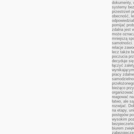
dokumenty, w
systemy bez
przestrzeń p
obecność, le
odpowiedzia
pomijać prob
zdalna jest 
może oznacz
mniejszą sp
samotności. 
relacje zawo
lecz także b
poczucia prz
decyduje się
łączyć zalet
wynikającym
pracy zdaln
samodzielno
przełożonego
bieżąco prz
organizować 
reagować na
łatwo, ale s
rozwijać. Do
na etapy, un
postępów po
wysokim pozi
bezpieczeńs
biurem zwię
zabezpiecze