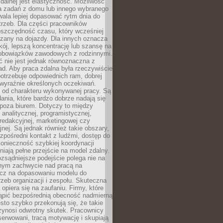
zdalnej jest elastyczność. Możliwość
 zadań z domu lub innego wybranego
ala lepiej dopasować rytm dnia do
trzeb. Dla części pracowników
oszczędność czasu, który wcześniej
czany na dojazdy. Dla innych oznacza
ój, lepszą koncentrację lub szansę na
obowiązków zawodowych z rodzinnymi.
 nie jest jednak równoznaczna z
d. Aby praca zdalna była rzeczywiście
otrzebuje odpowiednich ram, dobrej
i wyraźnie określonych oczekiwań.
y od charakteru wykonywanej pracy. Są
ania, które bardzo dobrze nadają się
i poza biurem. Dotyczy to między
 analitycznej, programistycznej,
 redakcyjnej, marketingowej czy
jnej. Są jednak również takie obszary,
zpośredni kontakt z ludźmi, dostęp do
konieczność szybkiej koordynacji
dniają pełne przejście na model zdalny.
ozsądniejsze podejście polega nie na
jnym zachwycie nad pracą na
lecz na dopasowaniu modelu do
rzeb organizacji i zespołu. Skuteczna
 opiera się na zaufaniu. Firmy, które
tąpić bezpośrednią obecność nadmierną
ęsto szybko przekonują się, że takie
zynosi odwrotny skutek. Pracownicy
serwowani, tracą motywację i skupiają