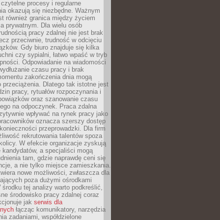
czytelne procesy i regularne
a okazują się niezbędne. Ważnym
st również granica między życiem
 prywatnym. Dla wielu osób
rudnością pracy zdalnej nie jest brak
lecz przeciwnie, trudność w odcięciu
ązków. Gdy biuro znajduje się kilka
chni czy sypialni, łatwo wpaść w tryb
tępności. Odpowiadanie na wiadomości
ydłużanie czasu pracy i brak
omentu zakończenia dnia mogą
 przeciążenia. Dlatego tak istotne jest
dzin pracy, rytuałów rozpoczynania i
bowiązków oraz szanowanie czasu
ego na odpoczynek. Praca zdalna
zytywnie wpływać na rynek pracy jako
 pracowników oznacza szerszy dostęp
 konieczności przeprowadzki. Dla firm
liwość rekrutowania talentów spoza
okolicy. W efekcie organizacje zyskują
 kandydatów, a specjaliści mogą
dnienia tam, gdzie naprawdę ceni się
cje, a nie tylko miejsce zamieszkania.
twiera nowe możliwości, zwłaszcza dla
ających poza dużymi ośrodkami
 środku tej analizy warto podkreślić,
ne środowisko pracy zdalnej coraz
kcjonuje jak
serwis dla
nych
łącząc komunikatory, narzędzia
ia zadaniami, współdzielone