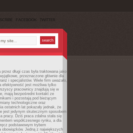
SCRIBE
FACEBOOK
TWITTER
 przez długi czas była traktowana jako
wyjątkowe, przeznaczone głównie dla
anż i specjalistów. Wiele firm uważało,
 efektywność jest możliwa tylko
wszyscy pracownicy znajdują się w
e, mają bezpośredni kontakt ze
nikami i pozostają pod bieżącym
miany technologiczne oraz
a ostatnich lat pokazały jednak, że
nie jest jedynym skutecznym sposobem
a pracy. Dziś praca zdalna stała się
entem współczesnego rynku, a dla
wręcz podstawowym trybem
 obowiązków. Jedną z największych