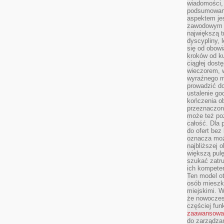
wiadomości, 
podsumowani
aspektem je
zawodowym a
największą t
dyscypliny, 
się od obowi
kroków od ku
ciągłej dos
wieczorem, w
wyraźnego m
prowadzić do
ustalenie go
kończenia o
przeznaczon
może też po
całość. Dla
do ofert bez
oznacza moż
najbliższej 
większą pulę
szukać zatru
ich kompeten
Ten model o
osób mieszk
miejskimi. W
że nowoczes
częściej fun
zaawansowa
do zarządzan