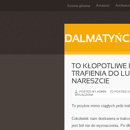
Amazon
Archiwu
Strona główna
DALMATYŃC
TO KŁOPOTLIWE
TRAFIENIA DO L
NARESZCIE
POSTED BY ADMIN
POSTED ON 
WYŁĄCZONA
To przykre mimo ciągłych prób trafi
Cokolwiek nam doskwiera w trakci
jest ból nie do wyznaczenia. Po dł