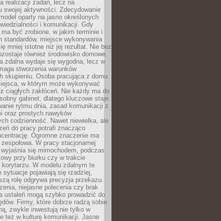
a realizacji zadań, lecz na
u swojej aktywności. Zdecydowanie
a model oparty na jasno określonych
wiedzialności i komunikacji. Gdy
ma być zrobione, w jakim terminie i
ch standardów, miejsce wykonywania
ię mniej istotne niż jej rezultat. Nie bez
ozostaje również środowisko domowe.
ca zdalna wydaje się wygodna, lecz w
maga stworzenia warunków
ch skupieniu. Osoba pracująca z domu
miejsca, w którym może wykonywać
z ciągłych zakłóceń. Nie każdy ma do
sobny gabinet, dlatego kluczowe staje
anie rytmu dnia, zasad komunikacji z
 oraz prostych nawyków
ch codzienność. Nawet niewielka, ale
rzeń do pracy potrafi znacząco
ncentrację. Ogromne znaczenie ma
 zespołowa. W pracy stacjonarnej
y wyjaśnia się mimochodem, podczas
mowy przy biurku czy w trakcie
a korytarzu. W modelu zdalnym te
 sytuacje pojawiają się rzadziej,
szą rolę odgrywa precyzja przekazu.
enia, niejasne polecenia czy brak
ia ustaleń mogą szybko prowadzić do
błędów. Firmy, które dobrze radzą sobie
ną, zwykle inwestują nie tylko w
le też w kulturę komunikacji. Jasne