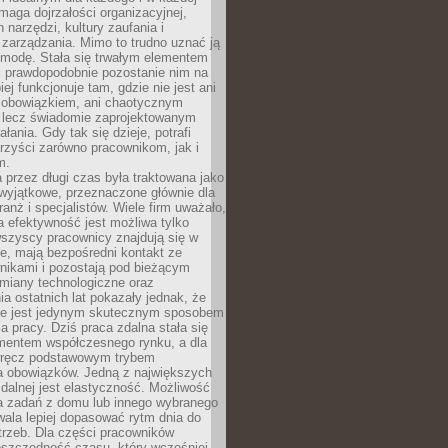
maga dojrzałości organizacyjnej,
 narzędzi, kultury zaufania i
zarządzania. Mimo to trudno uznać ją
 modę. Stała się trwałym elementem
i prawdopodobnie pozostanie nim na
iej funkcjonuje tam, gdzie nie jest ani
obowiązkiem, ani chaotycznym
, lecz świadomie zaprojektowanym
łania. Gdy tak się dzieje, potrafi
rzyści zarówno pracownikom, jak i
m.
 przez długi czas była traktowana jako
wyjątkowe, przeznaczone głównie dla
anż i specjalistów. Wiele firm uważało,
 efektywność jest możliwa tylko
wszyscy pracownicy znajdują się w
e, mają bezpośredni kontakt ze
nikami i pozostają pod bieżącym
miany technologiczne oraz
a ostatnich lat pokazały jednak, że
nie jest jedynym skutecznym sposobem
a pracy. Dziś praca zdalna stała się
entem współczesnego rynku, a dla
wręcz podstawowym trybem
 obowiązków. Jedną z największych
zdalnej jest elastyczność. Możliwość
 zadań z domu lub innego wybranego
ala lepiej dopasować rytm dnia do
trzeb. Dla części pracowników
oszczędność czasu, który wcześniej