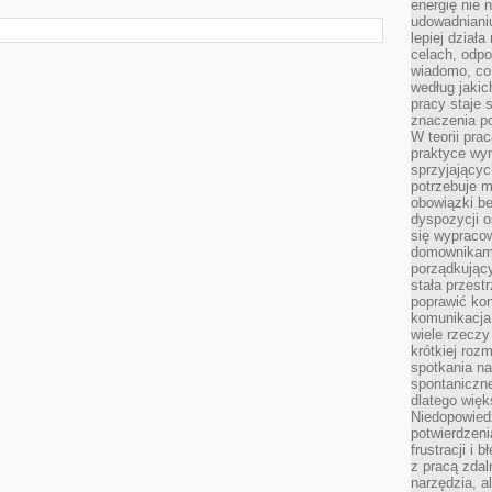
energię nie n
udowadniani
lepiej dział
celach, odpo
wiadomo, co 
według jaki
pracy staje s
znaczenia p
W teorii pra
praktyce wy
sprzyjający
potrzebuje 
obowiązki be
dyspozycji o
się wypracow
domownikami
porządkujący
stała przest
poprawić ko
komunikacja
wiele rzecz
krótkiej roz
spotkania n
spontaniczne
dlatego więk
Niedopowiedz
potwierdzen
frustracji i 
z pracą zdal
narzędzia, a