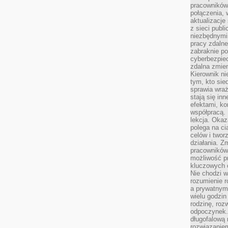
pracowników
połączenia, 
aktualizacje
z sieci publ
niezbędnymi
pracy zdalne
zabraknie po
cyberbezpie
zdalna zmien
Kierownik ni
tym, kto sied
sprawia wraż
stają się inn
efektami, ko
współpracą. 
lekcja. Okaz
polega na cią
celów i two
działania. Z
pracowników 
możliwość pr
kluczowych 
Nie chodzi w
rozumienie 
a prywatnym.
wielu godzin
rodzinę, roz
odpoczynek. 
długofalową 
rozwiązaniem