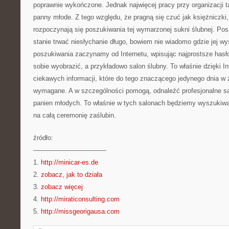
poprawnie wykończone. Jednak najwięcej pracy przy organizacji 
panny młode. Z tego względu, że pragną się czuć jak księżniczki
rozpoczynają się poszukiwania tej wymarzonej sukni ślubnej. Pos
stanie trwać niesłychanie długo, bowiem nie wiadomo gdzie jej w
poszukiwania zaczynamy od Internetu, wpisując najprostsze hasło
sobie wyobrazić, a przykładowo salon ślubny. To właśnie dzięki I
ciekawych informacji, które do tego znaczącego jedynego dnia w 
wymagane. A w szczególności pomogą, odnaleźć profesjonalne sa
panien młodych. To właśnie w tych salonach będziemy wyszukiwa
na całą ceremonię zaślubin.
źródło:
———————————
1.
http://minicar-es.de
2.
zobacz, jak to działa
3.
zobacz więcej
4.
http://miraticonsulting.com
5.
http://missgeorigausa.com