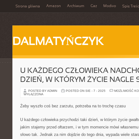
Amazon
Archiwum
Gaz
Modivo
Strona główna
Spis Treśc
DALMATYŃCZYK
U KAŻDEGO CZŁOWIEKA NADCHO
DZIEŃ, W KTÓRYM ŻYCIE NAGLE S
POSTED BY ADMIN
POSTED ON SIE - 7 - 2025
MOŻLIWOŚĆ K
WYŁĄCZONA
Żeby wyszło coś bez zarzutu, potrzeba na to trochę czasu
U każdego człowieka przychodzi taki dzień, w którym życie gwałt
jakim stajemy przed ołtarzem, i w tym momencie mówi własnemu 
słowo tak. Jednak za nim dojdzie do tego dnia, wypada wiele sta